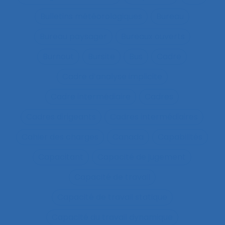
Bulletins météorologiques
Bureau
Bureau paysager
Bureaux ouverts
Burnout
Bursite
Bus
Cadre
Cadre d’analyse implicite
Cadre intermédiaire
Cadres
Cadres dirigeants
Cadres intermédiaires
Cahier des charges
Canada
Capabilités
Capacitant
Capacité de jugement
Capacité de travail
Capacité de travail statique
Capacité du travail dynamique