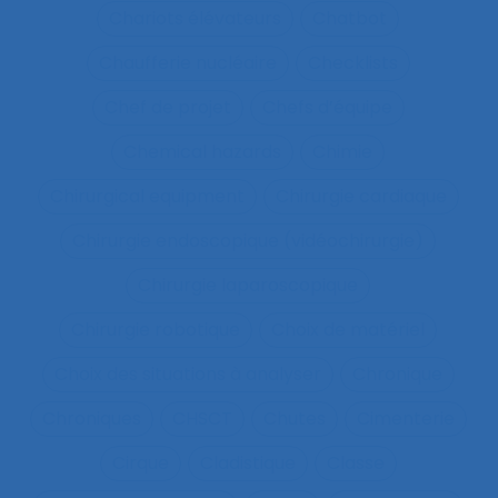
Chariots élévateurs
Chatbot
Chaufferie nucléaire
Checklists
Chef de projet
Chefs d’équipe
Chemical hazards
Chimie
Chirurgical equipment
Chirurgie cardiaque
Chirurgie endoscopique (vidéochirurgie)
Chirurgie laparoscopique
Chirurgie robotique
Choix de matériel
Choix des situations à analyser
Chronique
Chroniques
CHSCT
Chutes
Cimenterie
Cirque
Cladistique
Classe