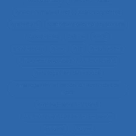
Aides optiques
Aides techniques
Aides-infirmières (ers)
Aides-soignantes
Ajustement
Ajustement des représentations
Ajustements
Alarme
Aléas
Alimentation
Alpes
ALT
Amartya Sen
Ambiances physiques
Aménagement
Aménagement de l’espace
Aménagement et disposition des postes de
travail
Aménagement territorial
Aménagements de postes de travail
Amiante
Analyse