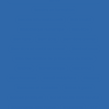
santé
Besoins en formation
Besoins informationnels
Biais intuitif
Bibliothèque numérique
Bien être
Bien faire
Bien-être
Bien-être animal
Bien-être et santé au travail
Bientraitance
Bilan des actions de protection du métier
Binôme
Biomécanique
black-out
Blanchisseries
Blessé médullaire
Blessure
Blessures et maladies
Boîtes à gants
Bonnes pratiques
Borne tactile libre service
Boulangerie alternative
Briqueterie
BTP