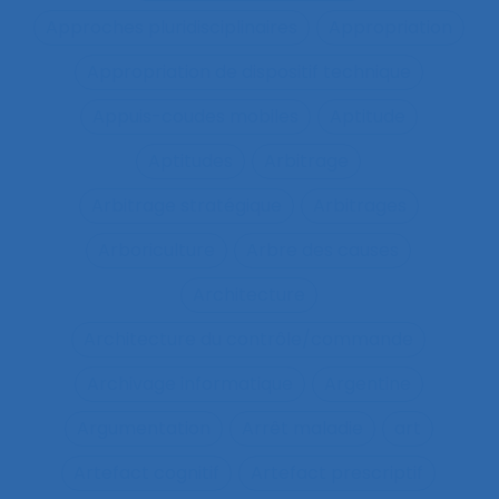
Approches pluridisciplinaires
Appropriation
Appropriation de dispositif technique
Appuis-coudes mobiles
Aptitude
Aptitudes
Arbitrage
Arbitrage stratégique
Arbitrages
Arboriculture
Arbre des causes
Architecture
Architecture du contrôle/commande
Archivage informatique
Argentine
Argumentation
Arrêt maladie
art
Artefact cognitif
Artefact prescriptif