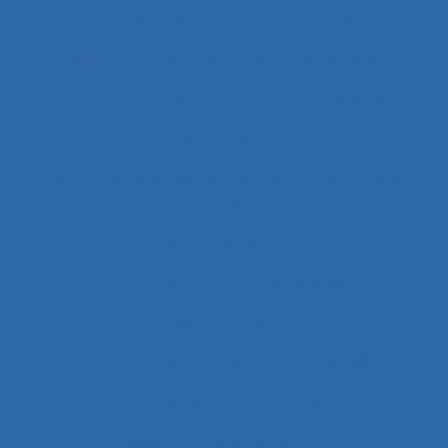
Cartes projectives
Catachrèse
Ceintures lombaires
Centrale nucléaire
Centrales nucléaires
Centre d’appels
centre de tri
Centres d'hébergement et de soins de longue
durée
Centres d’appels
Centres de conduite hydraulique.
Cérébrolésion
Certification
Certification ISO
Certification ISO 9001
Certification qualité
Certiphyto
Cervicalgies
Chaîne de déterminants