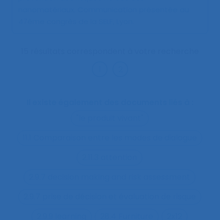
nanomatériaux
. Communication présentée au
47ème congrès de la SELF, Lyon.
15 résultats correspondent à votre recherche
Il existe également des documents liés à :
"le produit vivant"
11.1 Comparaison entre les modes de dialogue
2.11.3 attention
2.9.7 decision making and risk assessment
2.9.7 prise de décision et évaluation de risque
2.9.9 learning
28.4 Furniture
2x12