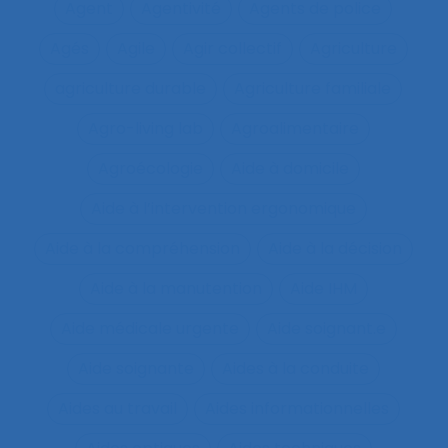
Agent
Agentivité
Agents de police
Agés
Agile
Agir collectif
Agriculture
agriculture durable
Agriculture familiale
Agro-living lab
Agroalimentaire
Agroécologie
Aide à domicile
Aide à l’intervention ergonomique
Aide à la compréhension
Aide à la décision
Aide à la manutention
Aide IHM
Aide médicale urgente
Aide soignant.e
Aide soignante
Aides à la conduite
Aides au travail
Aides informationnelles