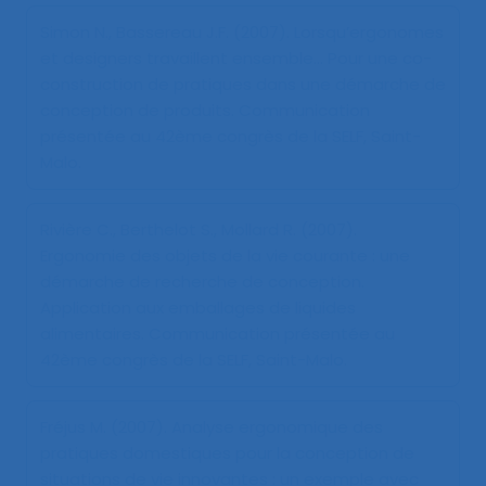
Simon N., Bassereau J.F. (2007).
Lorsqu’ergonomes
et designers travaillent ensemble… Pour une co-
construction de pratiques dans une démarche de
conception de produits
. Communication
présentée au 42ème congrès de la SELF, Saint-
Malo.
Rivière C., Berthelot S., Mollard R. (2007).
Ergonomie des objets de la vie courante : une
démarche de recherche de conception.
Application aux emballages de liquides
alimentaires
. Communication présentée au
42ème congrès de la SELF, Saint-Malo.
Fréjus M. (2007).
Analyse ergonomique des
pratiques domestiques pour la conception de
situations de vie innovantes : un exemple avec