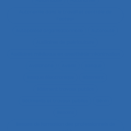
Automobile
Autonomie
Autonomie dans le travail et contrôle de
l’acteur
Autopoïèse organisationnelle
Autoroute
Auxiliaires de puériculture
Auxiliaires médicaux en anesthésie-réanimation
Avalanche
Avenir
Banque
Banque électronique
Bâtiment
Bâtiment travaux publics
Bâtiments et travaux publics
Bénin
Besoins
Besoins de formation des professionnels de