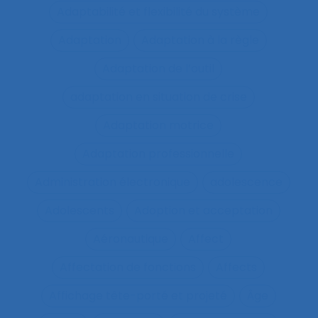
Adaptabilité et flexibilité du système
Adaptation
Adaptation à la règle
Adaptation de l’outil
adaptation en situation de crise
Adaptation motrice
Adaptation professionnelle
Administration électronique
adolescence
Adolescents
Adoption et acceptation
Aéronautique
Affect
Affectation de fonctions
Affects
Affichage tête-porté et projeté
Âge