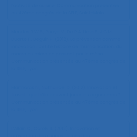
l’activité de cuisine
. Communication présentée
au 42ème congrès de la SELF, Saint-Malo.
Mendes R.W.B., Pueyo V., De P.A. Lima F., J.C.M.
Duarte F., Beguin P. (2012).
La prévention comme
innovation : petite histoire de l’humidification, du
macro au micro en passant par le méso
.
Communication présentée au 47ème congrès de
la SELF, Lyon.
Marmaras N., Nathanael D. (2012).
Innovation et
travail : quel rôle peuvent jouer les ergonomes ?
.
Communication présentée au 47ème congrès de
la SELF, Lyon.
L’Allain C., Caroly S. (2012).
Innovation et
prévention des risques : le cas des