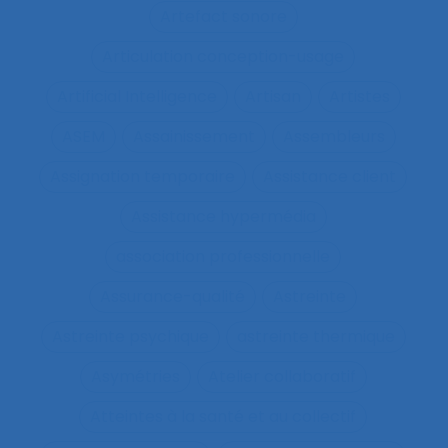
Artefact sonore
Articulation conception-usage
Artificial Intelligence
Artisan
Artistes
ASEM
Assainissement
Assembleurs
Assignation temporaire
Assistance client
Assistance hypermédia
association professionnelle
Assurance-qualité
Astreinte
Astreinte psychique
astreinte thermique
Asymétries
Atelier collaboratif
Atteintes à la santé et au collectif