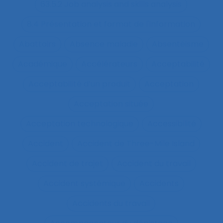
63.5.2 Job analysis and skills analysis
8.4 Présentation et format de l'information
Abattoirs
Absence maladie
Absentéisme
Académique
Accélérateurs
Acceptabilité
Acceptabilité d’un produit
Acceptation
Acceptation située
Acceptation technologique
Accessibilité
Accident
Accident de Three-Mile Island
Accident de trajet
Accident du travail
Accident systémique
Accidents
Accidents du travail