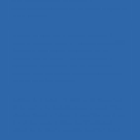
pour une conception soutenable ?
.
Communication présentée au 56ème congrès de
la SELF, Genève.
Nanchen B., Fragniere E., Hannart-Oppliger S.,
Moulin N., Rullac S., Baudin C., Weissbrodt R. (2022).
Concevoir avec et pour les personnes en
situation de handicap – Vers une approche
intégrée et transdisciplinaire de conception
inclusive
. Communication présentée au 56ème
congrès de la SELF, Genève.
Garrigou A., Thibault J.F (1999).
Le rétablissement
de liens entre les connaissances et savoir-faire
passés, actuels et futurs : Un exemple issu d’une
intervention ergonomique
. Communication
présentée au 34ème congrès de la SELF, Caen.