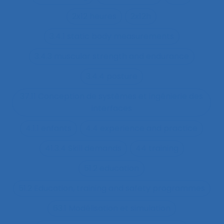
2x12 heures
2x12h
3.4.1 static body measurements
3.4.3 muscular strength and endurance
3.4.4 posture
37.11 Conception de systèmes et ingénierie des
interfaces
4.1.1 enfants
4.4 experience and practice
41.3.4 Skill demands
44 training
51.2 education
51.2 Education, training and safety programmes
63.1 Modélisation et simulation