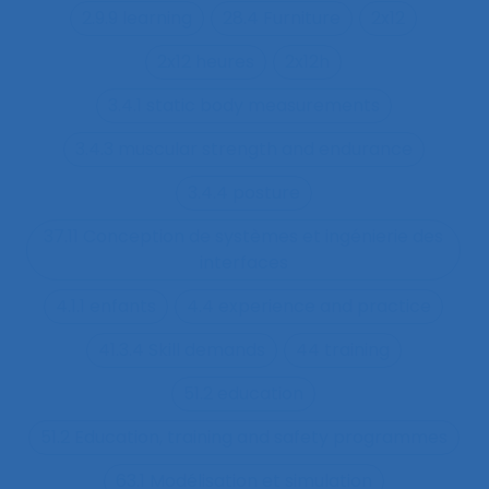
2.9.9 learning
28.4 Furniture
2x12
2x12 heures
2x12h
3.4.1 static body measurements
3.4.3 muscular strength and endurance
3.4.4 posture
37.11 Conception de systèmes et ingénierie des
interfaces
4.1.1 enfants
4.4 experience and practice
41.3.4 Skill demands
44 training
51.2 education
51.2 Education, training and safety programmes
63.1 Modélisation et simulation