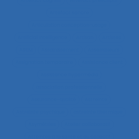
Artefact cognitif
Artefact prescriptif
Artefact sonore
Articulation conception-usage
Artificial Intelligence
Artisan
Artistes
ASEM
Assainissement
Assembleurs
Assignation temporaire
Assistance client
Assistance hypermédia
association professionnelle
Assurance-qualité
Astreinte
Astreinte psychique
astreinte thermique
Asymétries
Atelier collaboratif
Atteintes à la santé et au collectif