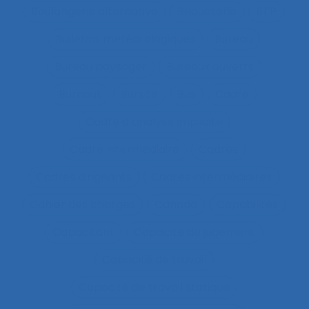
Boulangerie alternative
Briqueterie
BTP
Bulletins météorologiques
Bureau
Bureau paysager
Bureaux ouverts
Burnout
Bursite
Bus
Cadre
Cadre d’analyse implicite
Cadre intermédiaire
Cadres
Cadres dirigeants
Cadres intermédiaires
Cahier des charges
Canada
Capabilités
Capacitant
Capacité de jugement
Capacité de travail
Capacité de travail statique