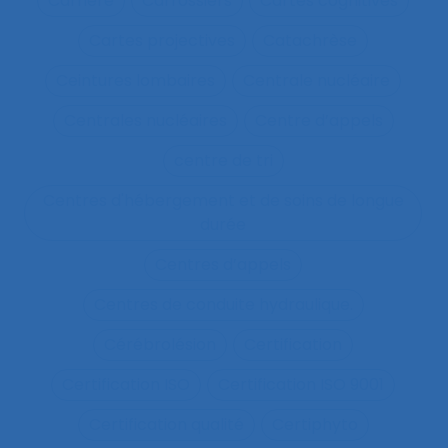
Carrière
Carrossiers
Cartes cognitives
Cartes projectives
Catachrèse
Ceintures lombaires
Centrale nucléaire
Centrales nucléaires
Centre d’appels
centre de tri
Centres d'hébergement et de soins de longue
durée
Centres d’appels
Centres de conduite hydraulique.
Cérébrolésion
Certification
Certification ISO
Certification ISO 9001
Certification qualité
Certiphyto