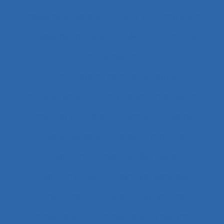
Classes de situations
Client
Climat social
Clinique de l’activité
CMR
Co-activité
Co-conception
Co-conception centrée utilisateur
Co-construction
Co-production du service
coaching
Cobot
Cobots
Codage
Codes d'usages
Codes of practice
Cognition
Cognition distribuée
Cognition située
Cognitive readiness
Cohérence
Cohérence du système
Collaboration
Collaboration à distance