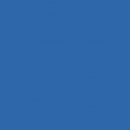
Approches et méthodes
Approches pluridisciplinaires
Appropriation
Appropriation de dispositif technique
Appuis-coudes mobiles
Aptitude
Aptitudes
Arbitrage
Arbitrage stratégique
Arbitrages
Arboriculture
Arbre des causes
Architecture
Architecture du contrôle/commande
Archivage informatique
Argentine
Argumentation
Arrêt maladie
art