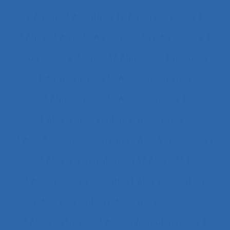
Agent
Agentivité
Agents de police
Agés
Agile
Agir collectif
Agriculture
agriculture durable
Agriculture familiale
Agro-living lab
Agroalimentaire
Agroécologie
Aide à domicile
Aide à l’intervention ergonomique
Aide à la compréhension
Aide à la décision
Aide à la manutention
Aide IHM
Aide médicale urgente
Aide soignant.e
Aide soignante
Aides à la conduite
Aides au travail
Aides informationnelles