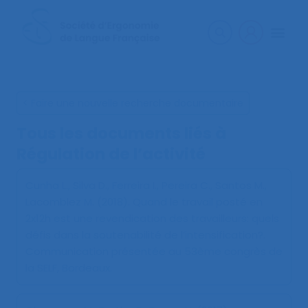
< Faire une nouvelle recherche documentaire
Tous les documents liés à
Régulation de l’activité
Cunha L., Silva D., Ferreira I., Pereira C., Santos M.,
Lacomblez M. (2018).
Quand le travail posté en
2x12h est une revendication des travailleurs: quels
défis dans la soutenabilité de l’intensification?
.
Communication présentée au 53ème congrès de
la SELF, Bordeaux.