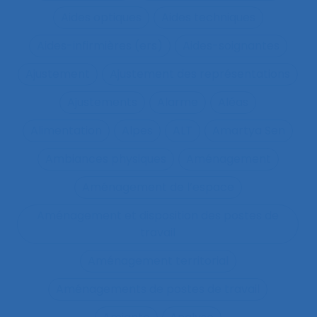
Aides optiques
Aides techniques
Aides-infirmières (ers)
Aides-soignantes
Ajustement
Ajustement des représentations
Ajustements
Alarme
Aléas
Alimentation
Alpes
ALT
Amartya Sen
Ambiances physiques
Aménagement
Aménagement de l’espace
Aménagement et disposition des postes de
travail
Aménagement territorial
Aménagements de postes de travail