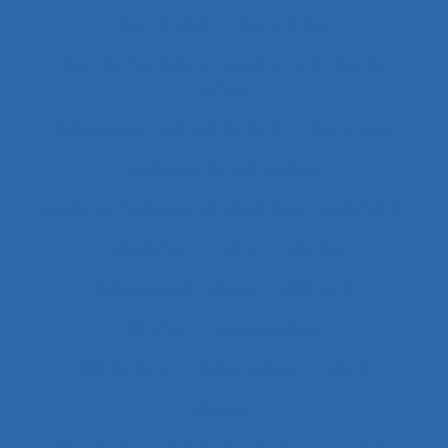
Automobile
Autonomie
Autonomie dans le travail et contrôle de
l’acteur
Autopoïèse organisationnelle
Autoroute
Auxiliaires de puériculture
Auxiliaires médicaux en anesthésie-réanimation
Avalanche
Avenir
Banque
Banque électronique
Bâtiment
Bâtiment travaux publics
Bâtiments et travaux publics
Bénin
Besoins