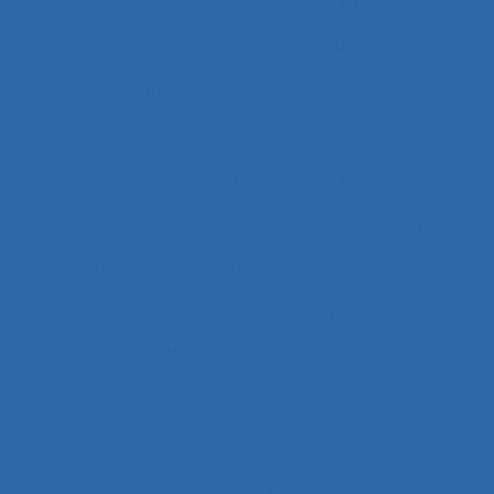
Chargement
Chariot élévateur
Chariots élévateurs
Chatbot
Chaufferie nucléaire
Checklists
Chef de projet
Chefs d’équipe
Chemical hazards
Chimie
Chirurgical equipment
Chirurgie cardiaque
Chirurgie endoscopique (vidéochirurgie)
Chirurgie laparoscopique
Chirurgie robotique
Choix de matériel
Choix des situations à analyser
Chronique
Chroniques
CHSCT
Chutes
Cimenterie
Cirque
Cladistique
Classe