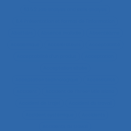
63.5.2 Job analysis and skills analysis
8.4 Présentation et format de l'information
Abattoirs
Absence maladie
Absentéisme
Académique
Accélérateurs
Acceptabilité
Acceptabilité d’un produit
Acceptation
Acceptation située
Acceptation technologique
Accessibilité
Accident
Accident de Three-Mile Island
Accident de trajet
Accident du travail
Accident systémique
Accidents
Accidents du travail