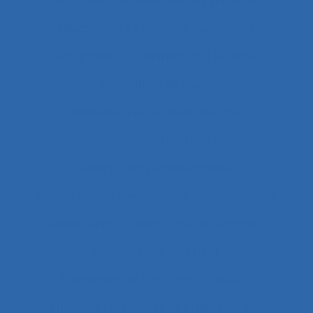
Adaptabilité et flexibilité des systèmes
Adaptabilité et flexibilité du système
Adaptation
Adaptation à la règle
Adaptation de l’outil
adaptation en situation de crise
Adaptation motrice
Adaptation professionnelle
Administration électronique
adolescence
Adolescents
Adoption et acceptation
Aéronautique
Affect
Affectation de fonctions
Affects
Affichage tête-porté et projeté
Âge