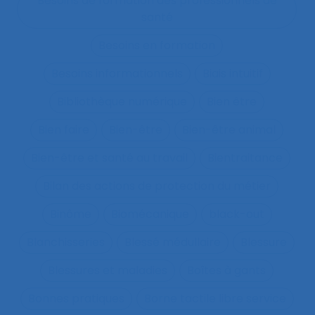
Besoins de formation des professionnels de
santé
Besoins en formation
Besoins informationnels
Biais intuitif
Bibliothèque numérique
Bien être
Bien faire
Bien-être
Bien-être animal
Bien-être et santé au travail
Bientraitance
Bilan des actions de protection du métier
Binôme
Biomécanique
black-out
Blanchisseries
Blessé médullaire
Blessure
Blessures et maladies
Boîtes à gants
Bonnes pratiques
Borne tactile libre service