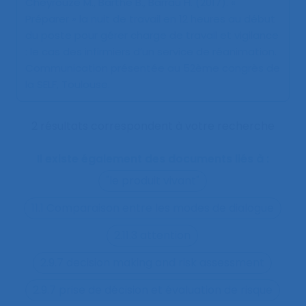
Cheyrouze M., Barthe B., Barrau H. (2017).
«
Préparer » la nuit de travail en 12 heures au début
du poste pour gérer charge de travail et vigilance
: le cas des infirmiers d’un service de réanimation
.
Communication présentée au 52ème congrès de
la SELF, Toulouse.
2 résultats correspondent à votre recherche
Il existe également des documents liés à :
"le produit vivant"
11.1 Comparaison entre les modes de dialogue
2.11.3 attention
2.9.7 decision making and risk assessment
2.9.7 prise de décision et évaluation de risque