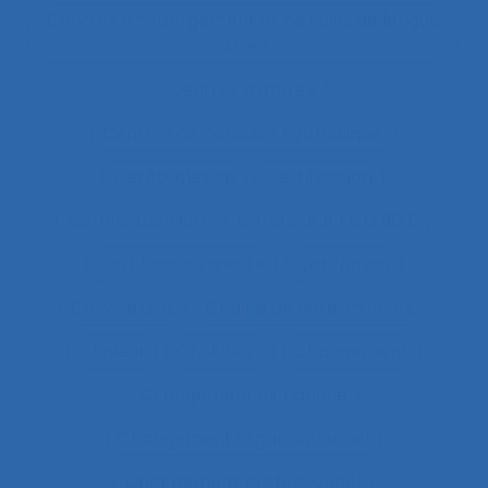
Centres d'hébergement et de soins de longue
durée
Centres d’appels
Centres de conduite hydraulique.
Cérébrolésion
Certification
Certification ISO
Certification ISO 9001
Certification qualité
Certiphyto
Cervicalgies
Chaîne de déterminants
Chaleur
Chalutiers
Changement
Changement climatique
Changement organisationnel
Changement professionnel