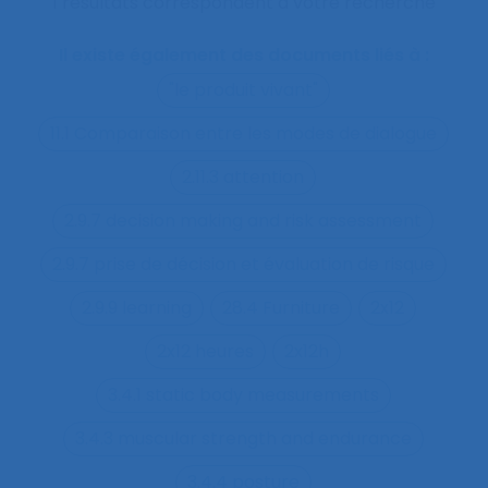
1 résultats correspondent à votre recherche
Il existe également des documents liés à :
"le produit vivant"
11.1 Comparaison entre les modes de dialogue
2.11.3 attention
2.9.7 decision making and risk assessment
2.9.7 prise de décision et évaluation de risque
2.9.9 learning
28.4 Furniture
2x12
2x12 heures
2x12h
3.4.1 static body measurements
3.4.3 muscular strength and endurance
3.4.4 posture