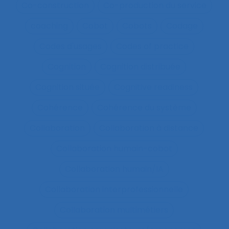
Co-construction
Co-production du service
coaching
Cobot
Cobots
Codage
Codes d'usages
Codes of practice
Cognition
Cognition distribuée
Cognition située
Cognitive readiness
Cohérence
Cohérence du système
Collaboration
Collaboration à distance
Collaboration humain-cobot
Collaboration humain/IA
Collaboration interprofessionnelle
Collaboration multimétiers