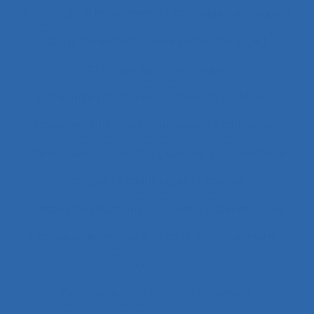
Chirurgical equipment
Chirurgie cardiaque
Chirurgie endoscopique (vidéochirurgie)
Chirurgie laparoscopique
Chirurgie robotique
Choix de matériel
Choix des situations à analyser
Chronique
Chroniques
CHSCT
Chutes
Cimenterie
Cirque
Cladistique
Classe
Classes de situations
Client
Climat social
Clinique de l’activité
CMR
Co-activité
Co-conception
Co-conception centrée utilisateur