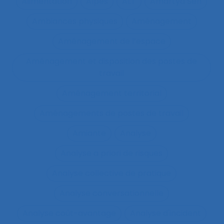
Alimentation
Alpes
ALT
Amartya Sen
Ambiances physiques
Aménagement
Aménagement de l’espace
Aménagement et disposition des postes de
travail
Aménagement territorial
Aménagements de postes de travail
Amiante
Analyse
Analyse a priori de risques
Analyse collective de pratique
Analyse conversationnelle
Analyse coût-avantage
Analyse d'incident