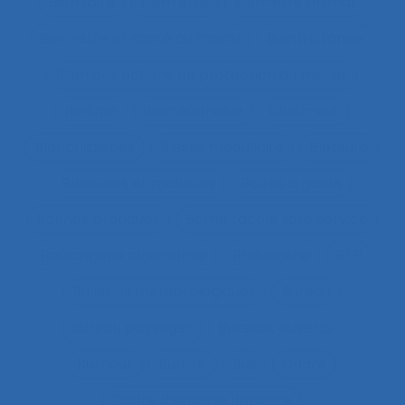
Bien faire
Bien-être
Bien-être animal
Bien-être et santé au travail
Bientraitance
Bilan des actions de protection du métier
Binôme
Biomécanique
black-out
Blanchisseries
Blessé médullaire
Blessure
Blessures et maladies
Boîtes à gants
Bonnes pratiques
Borne tactile libre service
Boulangerie alternative
Briqueterie
BTP
Bulletins météorologiques
Bureau
Bureau paysager
Bureaux ouverts
Burnout
Bursite
Bus
Cadre
Cadre d’analyse implicite