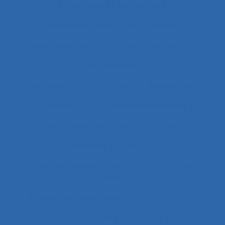
Attractivité
Authenticité
Auto-confrontation
Auto-diagnostic
Auto-diagnostic SST
Auto-estimation
Autoconfrontation
Autoconfrontation croisée
Autogestion
Automation
Automatique humaine
Automatisation
Automatismes
Automobile
Autonomie
Autonomie dans le travail et contrôle de
l’acteur
Autopoïèse organisationnelle
Autoroute
Auxiliaires de puériculture