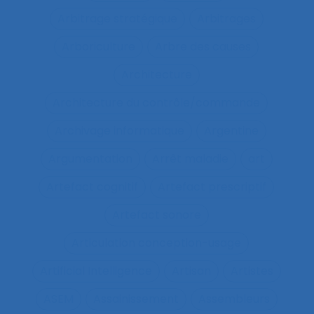
Arbitrage stratégique
Arbitrages
Arboriculture
Arbre des causes
Architecture
Architecture du contrôle/commande
Archivage informatique
Argentine
Argumentation
Arrêt maladie
art
Artefact cognitif
Artefact prescriptif
Artefact sonore
Articulation conception-usage
Artificial Intelligence
Artisan
Artistes
ASEM
Assainissement
Assembleurs