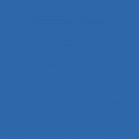
Agroécologie
Aide à domicile
Aide à l’intervention ergonomique
Aide à la compréhension
Aide à la décision
Aide à la manutention
Aide IHM
Aide médicale urgente
Aide soignant.e
Aide soignante
Aides à la conduite
Aides au travail
Aides informationnelles
Aides optiques
Aides techniques
Aides-infirmières (ers)
Aides-soignantes
Ajustement
Ajustement des représentations
Ajustements
Alarme
Aléas