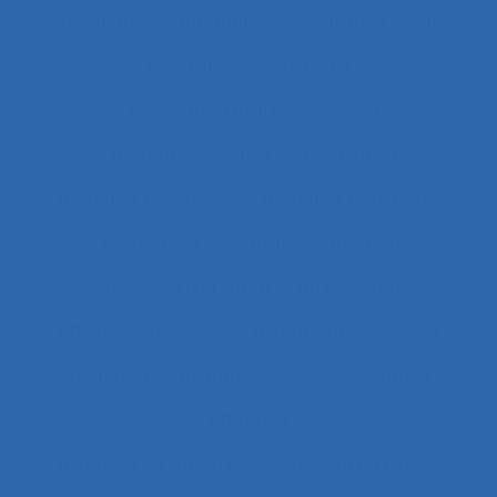
Assignation temporaire
Assistance client
Assistance hypermédia
association professionnelle
Assurance-qualité
Astreinte
Astreinte psychique
astreinte thermique
Asymétries
Atelier collaboratif
Atteintes à la santé et au collectif
Attentes implicites
Attentes individuelles
Attention
Attention visuelle
Attitude
Attitudes
Attitudes au travail et satisfaction au travail