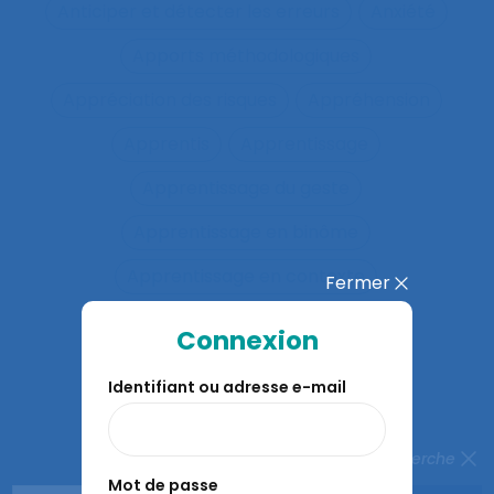
Anticiper et détecter les erreurs
Anxiété
Apports méthodologiques
Appréciation des risques
Appréhension
Apprentis
Apprentissage
Apprentissage du geste
Apprentissage en binôme
Apprentissage en contexte
Fermer
Apprentissage expansif
Connexion
Apprentissage interactif
Identifiant ou adresse e-mail
Apprentissage organisationnel
Apprentissage situé
Fermer la recherche
Mot de passe