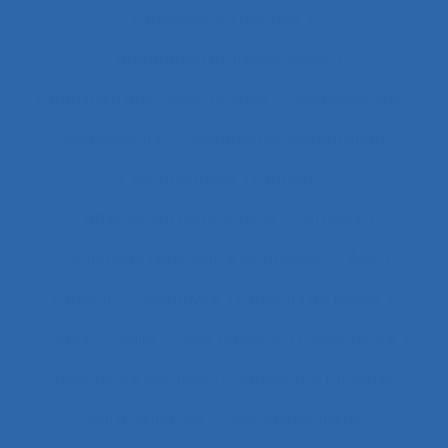
Adaptation motrice
Adaptation professionnelle
Administration électronique
adolescence
Adolescents
Adoption et acceptation
Aéronautique
Affect
Affectation de fonctions
Affects
Affichage tête-porté et projeté
Âge
Agent
Agentivité
Agents de police
Agés
Agile
Agir collectif
Agriculture
agriculture durable
Agriculture familiale
Agro-living lab
Agroalimentaire