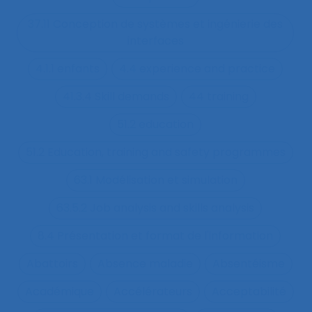
37.11 Conception de systèmes et ingénierie des
interfaces
4.1.1 enfants
4.4 experience and practice
41.3.4 Skill demands
44 training
51.2 education
51.2 Education, training and safety programmes
63.1 Modélisation et simulation
63.5.2 Job analysis and skills analysis
8.4 Présentation et format de l'information
Abattoirs
Absence maladie
Absentéisme
Académique
Accélérateurs
Acceptabilité