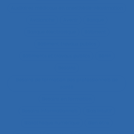
Auxiliaires médicaux en anesthésie-réanimation
Avalanche
Avenir
Banque
Banque électronique
Bâtiment
Bâtiment travaux publics
Bâtiments et travaux publics
Bénin
Besoins
Besoins de formation des professionnels de
santé
Besoins en formation
Besoins informationnels
Biais intuitif
Bibliothèque numérique
Bien être