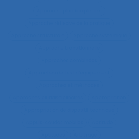
Approche pluridisciplinaire
Approche réflexive de la pratique
Approche structurale
Approche systémique
Approche transitionnelle
Approches combinées
Approches de test d’équipement
Approches et méthodes
Approches pluridisciplinaires
Appropriation
Appropriation de dispositif technique
Appuis-coudes mobiles
Aptitude
Aptitudes
Arbitrage