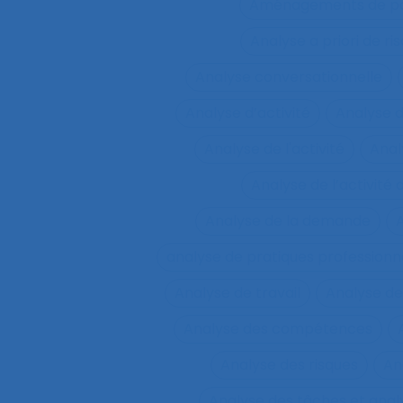
Aménagements de pos
Analyse a priori de ri
Analyse conversationnelle
Analyse d’activité
Analyse 
Analyse de l'activité
Analy
Analyse de l’activité d
Analyse de la demande
A
analyse de pratiques professionn
Analyse de travail
Analyse de
Analyse des compétences
Analyse des risques
An
Analyse des tâches et ana