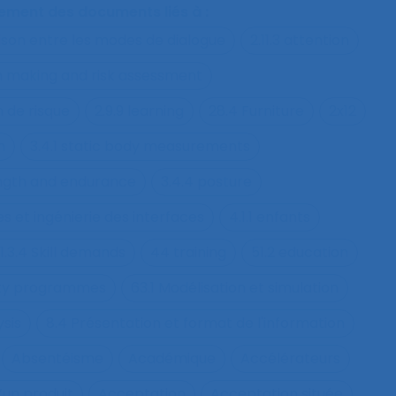
alement des documents liés à :
ison entre les modes de dialogue
2.11.3 attention
on making and risk assessment
n de risque
2.9.9 learning
28.4 Furniture
2x12
h
3.4.1 static body measurements
ength and endurance
3.4.4 posture
s et ingénierie des interfaces
4.1.1 enfants
1.3.4 Skill demands
44 training
51.2 education
fety programmes
63.1 Modélisation et simulation
ysis
8.4 Présentation et format de l'information
Absentéisme
Académique
Accélérateurs
’un produit
Acceptation
Acceptation située