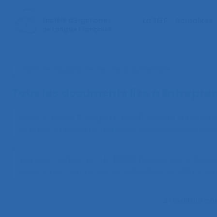
La SELF
Actualités
< Faire une nouvelle recherche documentaire
Tous les documents liés à
Entrepren
Royon P., Casse C., Beguin P. (2023).
Activité entreprene
de projet et enjeux de durabilité.
. Communication présen
Negroni P., Schweitzer J.M. (2018).
Très petites entrepr
l’ergonomie
. Communication présentée au 53ème congr
2 résultats c