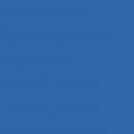
aissances et réalisation de concepts
les compétences
Acquisition de savoirs
Acteur réseau
Acteurs
Acteurs humains
ie
Action collective
Action ergonomique
 territoriale
Action située
Actions
Activité
ective
Activité constructive
 service aux usagers
Activité de cadres
Activité de conduite
Activité de guidage
Activité de service
Activité de travail
tivité des formateurs
Activité dialogique
vité enseignante
Activité entrepreneuriale