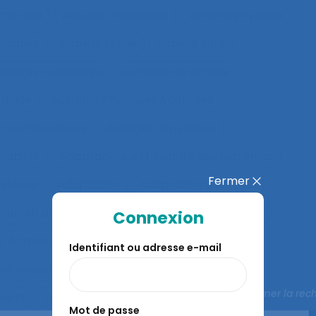
rumentée
Activité médiatisée
Activité physique
ucative
Activité réelle
Activité située
ctivités collectives
Activités de service
artagé
Activités Physiques Adaptées
et constructives
Activités répétitives
tabilité
Adaptabilité et flexibilité des systèmes
Fermer
système
Adaptation
Adaptation à la règle
ion en situation de crise
Adaptation motrice
Connexion
Administration électronique
adolescence
Identifiant ou adresse e-mail
 et acceptation
Aéronautique
Affect
Fermer la rec
fects
Affichage tête-porté et projeté
Âge
Mot de passe