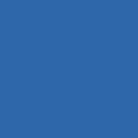
yse du coût/bénéfice
Analyse du travail
vail et analyse de compétences
vail et analyse des compétences
étences
Analyse du travail et des savoirs-faire
e
Analyse ergonomique de l’activité
avail
Analyse et aménagement du travail
le
Analyse fonctionnelle du besoin
 données
Analyse globale de la demande
nisationnelle et ergonomique
tuations de travail
analyse rétrospective
nalyse systémique
Analyses posturales