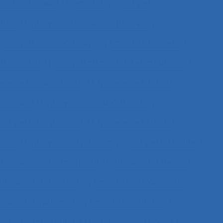
tes de travail
Amiante
Analyse
sques
Analyse collective de pratique
Analyse coût-avantage
Analyse d'incident
de contenu
Analyse de données et méthodes
se de l'activité in situ
Analyse de l’activité
e travail
Analyse de l’activité réelle
nalyse de la pratique
Analyse de la tâche
elles
Analyse de systèmes
Analyse de tâche
s activités de conception
Analyse des besoins
Analyse des données
Analyse des expositions
alyse des systèmes
Analyse des tâches
lyse de compétences
Analyse des travails