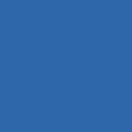
ologique
Accessibilité
Accident
nd
Accident de trajet
Accident du travail
e
Accidents
Accidents du travail
u dépistage
Accompagnement
gnement au changement
au changement dans l’entreprise
itions
Accompagnement du changement
qualité de vie
Accomplissement
de travail
Accueil
Accueil de la clientèle
e
Acoustique des salles
Acquisition d’habilités
et de concept
Acquisition de connaissances