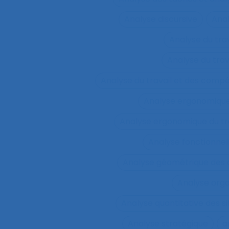
Analyse discursive
Anal
Analyse du tra
Analyse du tra
Analyse du travail et des comp
Analyse ergonomiqu
Analyse ergonomique du tr
Analyse fonctionnel
Analyse géométrique des
Analyse orga
Analyse quantitative des si
Analyse stratégique
a