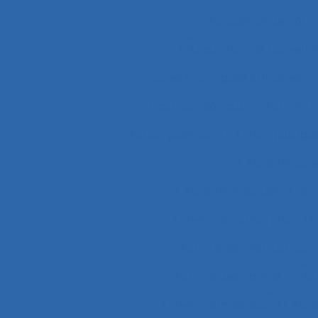
Acquisition de conn
Acquisition de nouvel
actes techniques efficaces
acteurs sociaux
Actimétr
Action publique
Action publique
Activité coll
Activité d’accueil et de
Activité de conception
Activité de l’instructeur
Activité des cadres
Ac
Activité domestique
Acti