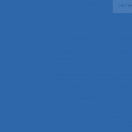
Agent
Agentivité
Agen
Agriculture
agriculture du
Agroalimentaire
Aide à l’intervention ergonomiqu
Aide à la manutention
Aide 
Aide soignante
Aides à la con
Aides optiques
Aides techniq
Ajustement
Ajustement des re
Alimentation
Alpes
A
Aménagemen
Aménagement et disposition de