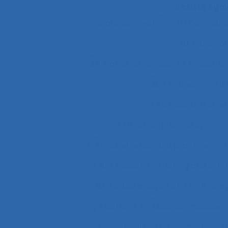
Il existe ég
"le produit vivant"
11.1 Compara
2.9.7 decisi
2.9.7 prise de décision et évaluatio
2x12 heures
2x12
3.4.3 muscular str
37.11 Conception de système
4.4 experience and practice
4
51.2 Education, training and sa
63.5.2 Job analysis and skills anal
Abattoirs
Absence maladie
Acceptabilité
Acceptabilité d