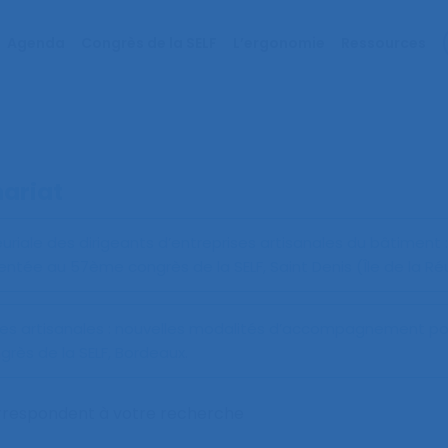
Agenda
Congrès de la SELF
L’ergonomie
Ressources
ariat
uriale des dirigeants d’entreprises artisanales du bâtiment 
tée au 57ème congrès de la SELF, Saint Denis (Île de la Ré
ises artisanales : nouvelles modalités d’accompagnement po
ès de la SELF, Bordeaux.
orrespondent à votre recherche