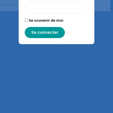
ts de police
Agés
Agile
Agir collectif
rable
Agriculture familiale
Agro-living lab
Se souvenir de moi
Agroécologie
Aide à domicile
e
Aide à la compréhension
Aide à la décision
IHM
Aide médicale urgente
Aide soignant.e
duite
Aides au travail
Aides informationnelles
ues
Aides-infirmières (ers)
Aides-soignantes
présentations
Ajustements
Alarme
Aléas
LT
Amartya Sen
Ambiances physiques
t
Aménagement de l’espace
s postes de travail
Aménagement territorial