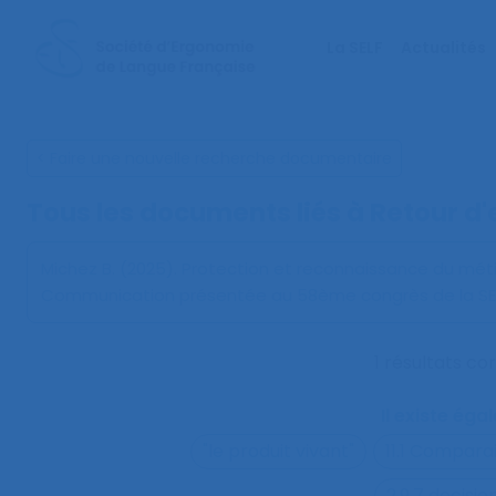
La SELF
Actualités
< Faire une nouvelle recherche documentaire
Tous les documents liés à
Retour d'
Michez B. (2025).
Protection et reconnaissance du méti
Communication présentée au 58ème congrès de la SELF
1 résultats c
Il existe ég
"le produit vivant"
11.1 Compara
2.9.7 decisi