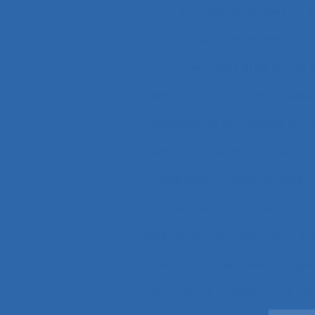
Activités artistiques
A
Activités en temps p
Activités productives 
Acuité visuelle sur écran
Adap
Adaptabilité et flexibilité du 
Adaptation de l’outil
adaptat
Adaptation professionnelle
Adolescents
Adoption
Affectation de fonctions
Af
Agent
Agentivité
Agen
Agriculture
agriculture du