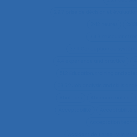
2.9.7 prise de décision et évaluatio
2x12 heures
2x12
3.4.3 muscular str
37.11 Conception de système
4.4 experience and practice
4
51.2 Education, training and sa
63.5.2 Job analysis and skills anal
Abattoirs
Absence maladie
Acceptabilité
Acceptabilité d
Acceptation techn
Accident de Three-Mile Isla