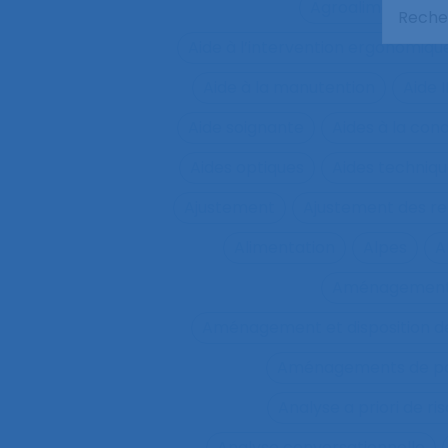
Agroalimentaire
Aide à l’intervention ergonomiqu
Aide à la manutention
Aide 
Aide soignante
Aides à la con
Aides optiques
Aides techniq
Ajustement
Ajustement des re
Alimentation
Alpes
A
Aménagemen
Aménagement et disposition de
Aménagements de pos
Analyse a priori de ri
Analyse conversationnelle