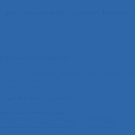
Agenda
Congrès de la SELF
L’ergonomie
Ressources
expérience national
er d’ergonome/spécialiste des Facteurs Organisationnels 
, Paris Nanterre.
orrespondent à votre recherche
alement des documents liés à :
ison entre les modes de dialogue
2.11.3 attention
on making and risk assessment