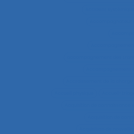
Accident systémiqu
Accompagnateur d
Accompa
Accompagnement 
accompagnement des trans
Accompagnement et 
Accroissement de la charge 
Accueil physique
Accueil-triag
Acquisition de connaissance 
Acquisition de conn
Acquisition de nouvel