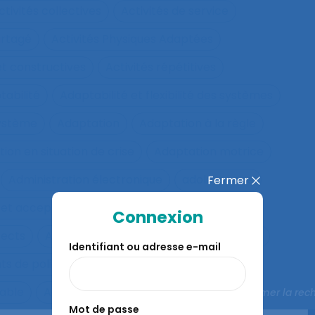
ctivités collectives
Activités de service
artagé
Activités Physiques Adaptées
et constructives
Activités répétitives
tabilité
Adaptabilité et flexibilité des systèmes
système
Adaptation
Adaptation à la règle
ion en situation de crise
Adaptation motrice
Administration électronique
adolescence
Fermer
 et acceptation
Aéronautique
Affect
Connexion
fects
Affichage tête-porté et projeté
Âge
Identifiant ou adresse e-mail
ts de police
Agés
Agile
Agir collectif
rable
Agriculture familiale
Agro-living lab
Fermer la rec
Mot de passe