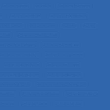
Acteur réseau
Acteurs
Acteurs humains
ie
Action collective
Action ergonomique
 territoriale
Action située
Actions
Activité
ective
Activité constructive
 service aux usagers
Activité de cadres
Activité de conduite
Activité de guidage
Activité de service
Activité de travail
tivité des formateurs
Activité dialogique
vité enseignante
Activité entrepreneuriale
rumentée
Activité médiatisée
Activité physique
ucative
Activité réelle
Activité située