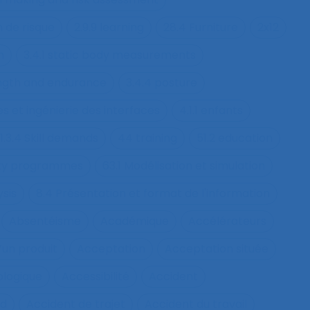
n de risque
2.9.9 learning
28.4 Furniture
2x12
h
3.4.1 static body measurements
ength and endurance
3.4.4 posture
s et ingénierie des interfaces
4.1.1 enfants
1.3.4 Skill demands
44 training
51.2 education
fety programmes
63.1 Modélisation et simulation
ysis
8.4 Présentation et format de l'information
Absentéisme
Académique
Accélérateurs
’un produit
Acceptation
Acceptation située
ologique
Accessibilité
Accident
nd
Accident de trajet
Accident du travail