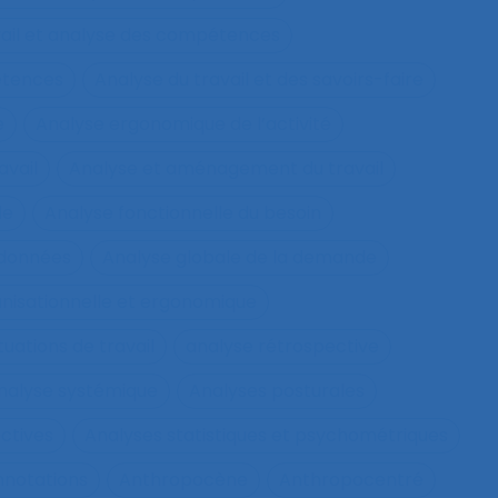
vail et analyse des compétences
étences
Analyse du travail et des savoirs-faire
e
Analyse ergonomique de l’activité
avail
Analyse et aménagement du travail
le
Analyse fonctionnelle du besoin
 données
Analyse globale de la demande
nisationnelle et ergonomique
tuations de travail
analyse rétrospective
nalyse systémique
Analyses posturales
ctives
Analyses statistiques et psychométriques
nnotations
Anthropocène
Anthropocentré