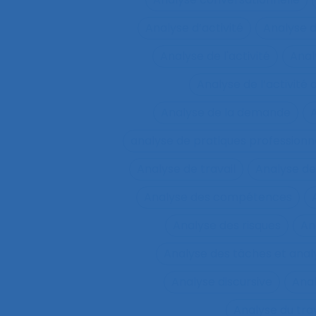
Analyse d’activité
Analyse 
Analyse de l'activité
Analy
Analyse de l’activité d
Analyse de la demande
A
analyse de pratiques professionn
Analyse de travail
Analyse de
Analyse des compétences
Analyse des risques
An
Analyse des tâches et ana
Analyse discursive
Anal
Analyse du tra