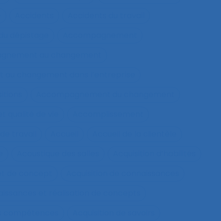
e
Accidents
Accidents du travail
u dépistage
Accompagnement
gnement au changement
au changement dans l’entreprise
itions
Accompagnement du changement
qualité de vie
Accomplissement
de travail
Accueil
Accueil de la clientèle
e
Acoustique des salles
Acquisition d’habilités
et de concept
Acquisition de connaissances
aissances et réalisation de concepts
les compétences
Acquisition de savoirs