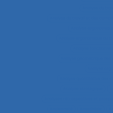
Analyse du tra
Analyse du travail et des comp
Analyse ergonomiqu
Analyse ergonomique du tr
Analyse fonctionnel
Analyse géométrique des
Analyse orga
Analyse quantitative des si
Analyse stratégique
a
Analyses rétrospectives et prospe
Ancienneté
Anesthésie
A