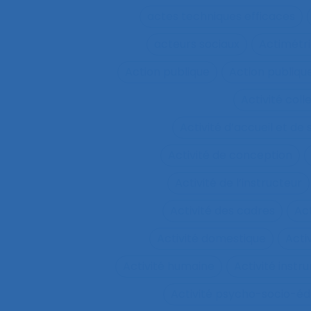
actes techniques efficaces
acteurs sociaux
Actimétr
Action publique
Action publique
Activité coll
Activité d’accueil et de
Activité de conception
Activité de l’instructeur
Activité des cadres
Ac
Activité domestique
Acti
Activité humaine
Activité inst
Activité psycho-socio-éd