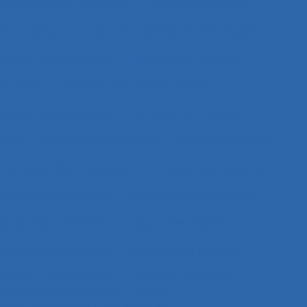
Analyse coût-avantage
Analyse d'incident
de contenu
Analyse de données et méthodes
se de l'activité in situ
Analyse de l’activité
e travail
Analyse de l’activité réelle
nalyse de la pratique
Analyse de la tâche
elles
Analyse de systèmes
Analyse de tâche
s activités de conception
Analyse des besoins
Analyse des données
Analyse des expositions
alyse des systèmes
Analyse des tâches
lyse de compétences
Analyse des travails
yse du coût/bénéfice
Analyse du travail
vail et analyse de compétences