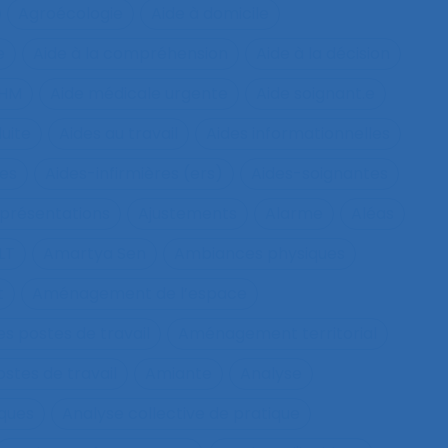
Agroécologie
Aide à domicile
e
Aide à la compréhension
Aide à la décision
IHM
Aide médicale urgente
Aide soignant.e
duite
Aides au travail
Aides informationnelles
ues
Aides-infirmières (ers)
Aides-soignantes
présentations
Ajustements
Alarme
Aléas
LT
Amartya Sen
Ambiances physiques
t
Aménagement de l’espace
s postes de travail
Aménagement territorial
tes de travail
Amiante
Analyse
sques
Analyse collective de pratique