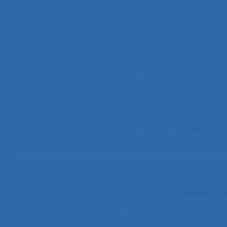
Communication présentée au 38ème congrès de la SELF
Fleury L., De Wit F., Gaspard Boulinc H. (2004).
Conduite d
aérienne : l’effet levier de la norme
. Communication pr
Gaiblet J., Perbet F., Barylak R. (2014).
Ergonomie et Situa
Communication présentée au 49ème congrès de la SELF
Benedetto A., Garem F., Carballeda G., Pinatel C. (2016)
présentée au 51ème congrès de la SELF, Marseille.
6 résultats c
Il existe ég
"le produit vivant"
11.1 Compara