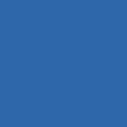
Agroalimentaire
Aide à l’intervention ergonomiqu
Aide à la manutention
Aide 
Aide soignante
Aides à la con
Aides optiques
Aides techniq
Ajustement
Ajustement des re
Alimentation
Alpes
A
Aménagemen
Aménagement et disposition de
Aménagements de pos
Analyse a priori de ri