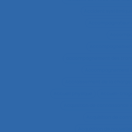
Accident systémiqu
Accompagnateur d
Accompa
Accompagnement 
accompagnement des trans
Accompagnement et 
Accroissement de la charge 
Accueil physique
Accueil-triag
Acquisition de connaissance 
Acquisition de conn
Acquisition de nouvel