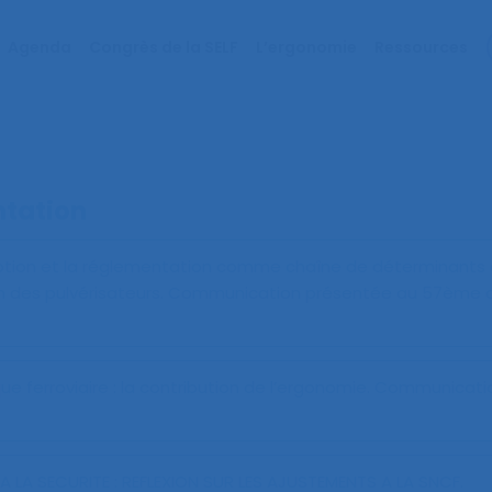
Agenda
Congrès de la SELF
L’ergonomie
Ressources
tation
ption et la réglementation comme chaîne de déterminants
on des pulvérisateurs
. Communication présentée au 57ème 
e ferroviaire : la contribution de l’ergonomie
. Communicati
A LA SECURITE : REFLEXION SUR LES AJUSTEMENTS A LA SNCF
.