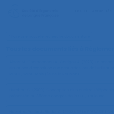
La SELF
Actualités
< Faire une nouvelle recherche documentaire
Tous les documents liés à
Réglemen
Albert M., Charbonneau A., Garrigou A. (2023).
La conce
situations d’exposition aux pesticides lors de l’utilisati
la SELF, Saint Denis (Île de la Réunion).
Humbert C. (2000).
Conception d’un pupitre téléphoniqu
présentée au 35ème congrès de la SELF, Toulouse.
Noizet A., Pariès J., Bieder C. (2003).
DE LA PRESCRIPTION 