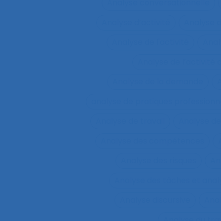
Analyse conversationnelle
Analyse d’activité
Analyse 
Analyse de l'activité
Analy
Analyse de l’activité d
Analyse de la demande
A
analyse de pratiques professionn
Analyse de travail
Analyse de
Analyse des compétences
Analyse des risques
An
Analyse des tâches et ana
Analyse discursive
Anal
Analyse du tra