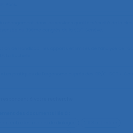
, Paris.
u changement dans les services qualité-sécurité de la circu
ésentée au 39ème congrès de la SELF, Genève.
tion de Handicap : les apports et limites de l’analyse de l’ac
, La Rochelle.
.
« Les pratiques de l’ergonome auprès des IRP/CHSCT »
. Co
orrespondent à votre recherche
alement des documents liés à :
ison entre les modes de dialogue
2.11.3 attention