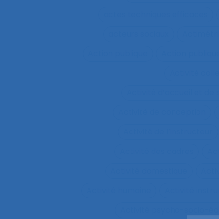
actes techniques efficaces
acteurs sociaux
Actimétr
Action publique
Action publique
Activité coll
Activité d’accueil et de
Activité de conception
Activité de l’instructeur
Activité des cadres
Ac
Activité domestique
Acti
Activité humaine
Activité inst
Activité psycho-socio-éd