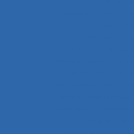
2.9.7 decisi
2.9.7 prise de décision et évaluatio
2x12 heures
2x12
3.4.3 muscular str
37.11 Conception de système
4.4 experience and practice
4
51.2 Education, training and sa
63.5.2 Job analysis and skills anal
Abattoirs
Absence maladie
Acceptabilité
Acceptabilité d
Acceptation techn
Accident de Three-Mile Isla