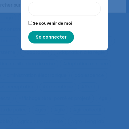
ctivités collectives
Activités de service
artagé
Activités Physiques Adaptées
Se souvenir de moi
et constructives
Activités répétitives
tabilité
Adaptabilité et flexibilité des systèmes
système
Adaptation
Adaptation à la règle
ion en situation de crise
Adaptation motrice
Administration électronique
adolescence
 et acceptation
Aéronautique
Affect
fects
Affichage tête-porté et projeté
Âge
ts de police
Agés
Agile
Agir collectif
rable
Agriculture familiale
Agro-living lab