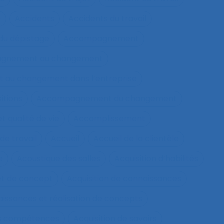
e
Accidents
Accidents du travail
u dépistage
Accompagnement
gnement au changement
au changement dans l’entreprise
itions
Accompagnement du changement
qualité de vie
Accomplissement
de travail
Accueil
Accueil de la clientèle
e
Acoustique des salles
Acquisition d’habilités
et de concept
Acquisition de connaissances
aissances et réalisation de concepts
les compétences
Acquisition de savoirs