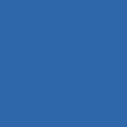
on making and risk assessment
n de risque
2.9.9 learning
28.4 Furniture
2x12
h
3.4.1 static body measurements
ength and endurance
3.4.4 posture
s et ingénierie des interfaces
4.1.1 enfants
1.3.4 Skill demands
44 training
51.2 education
fety programmes
63.1 Modélisation et simulation
ysis
8.4 Présentation et format de l'information
Absentéisme
Académique
Accélérateurs
’un produit
Acceptation
Acceptation située
ologique
Accessibilité
Accident
nd
Accident de trajet
Accident du travail