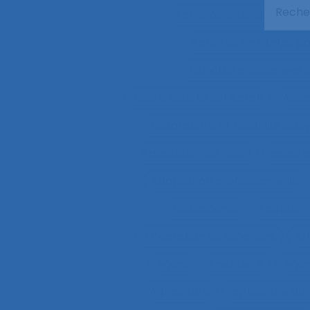
Activités artistiques
A
Activités en temps p
Activités productives 
Acuité visuelle sur écran
Adap
Adaptabilité et flexibilité du 
Adaptation de l’outil
adaptat
Adaptation professionnelle
Adolescents
Adoption
Affectation de fonctions
Af
Agent
Agentivité
Agen
Agriculture
agriculture du