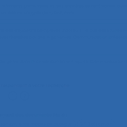
ifférents partenaires et des données de l’entreprise: quel
u 48ème congrès de la SELF, Paris.
s des dispositifs complexes d’acteurs : le cas des Etudes P
vail réalisées par des ergonomes
. Communication présen
de genre dans l’intervention en entreprise
. Communication 
correspondent à votre recherche
alement des documents liés à :
ison entre les modes de dialogue
2.11.3 attention