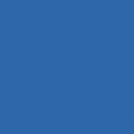
0).
Analyse des représentations suite à l’introduction d’un r
 des TMS
. Communication présentée au 55ème congrès de la 
té comme outil d’aide à la coopération et à la transformati
congrès de la SELF, Caen.
’analyse de l’activité, outil de transformations et de commun
 de maternité « malade » au Vénézuela.
. Communication pr
 de résilience au sein d’une population de pilotes de chasse
.
, Liège.