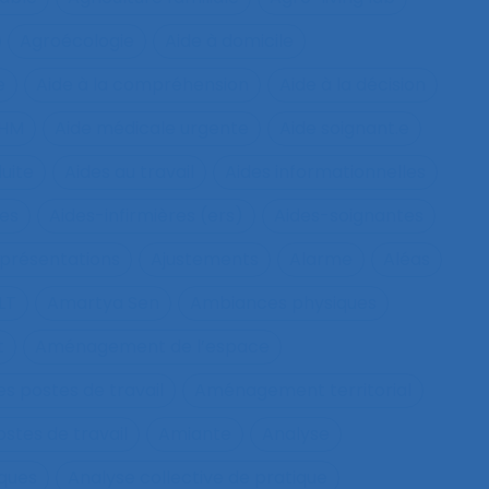
Agroécologie
Aide à domicile
e
Aide à la compréhension
Aide à la décision
IHM
Aide médicale urgente
Aide soignant.e
duite
Aides au travail
Aides informationnelles
ues
Aides-infirmières (ers)
Aides-soignantes
présentations
Ajustements
Alarme
Aléas
LT
Amartya Sen
Ambiances physiques
t
Aménagement de l’espace
s postes de travail
Aménagement territorial
tes de travail
Amiante
Analyse
sques
Analyse collective de pratique