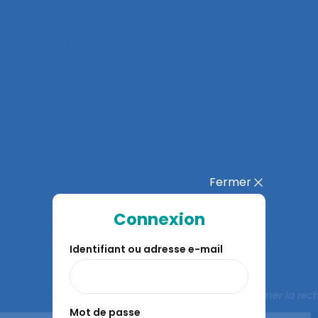
nd
Accident de trajet
Accident du travail
e
Accidents
Accidents du travail
u dépistage
Accompagnement
gnement au changement
au changement dans l’entreprise
itions
Accompagnement du changement
Fermer
qualité de vie
Accomplissement
de travail
Accueil
Accueil de la clientèle
Connexion
e
Acoustique des salles
Acquisition d’habilités
Identifiant ou adresse e-mail
et de concept
Acquisition de connaissances
Fermer la rec
aissances et réalisation de concepts
Mot de passe