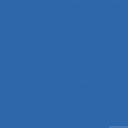
Accident de Three-Mile Isla
Accident systémiqu
Accompagnateur d
Accompa
Accompagnement 
accompagnement des trans
Accompagnement et 
Accroissement de la charge 
Accueil physique
Accueil-triag
Acquisition de connaissance 
Acquisition de conn