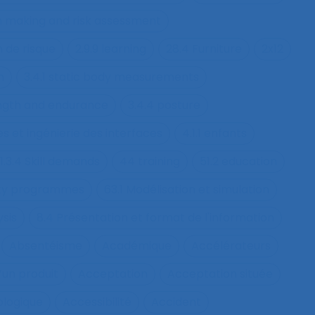
on making and risk assessment
n de risque
2.9.9 learning
28.4 Furniture
2x12
h
3.4.1 static body measurements
ength and endurance
3.4.4 posture
s et ingénierie des interfaces
4.1.1 enfants
1.3.4 Skill demands
44 training
51.2 education
fety programmes
63.1 Modélisation et simulation
ysis
8.4 Présentation et format de l'information
Absentéisme
Académique
Accélérateurs
’un produit
Acceptation
Acceptation située
ologique
Accessibilité
Accident