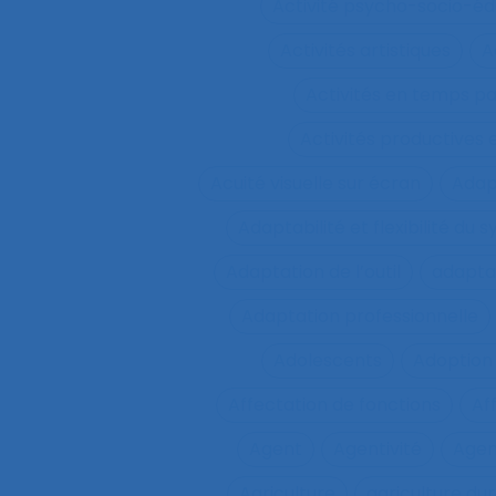
Activité psycho-socio-éd
Activités artistiques
A
Activités en temps p
Activités productives 
Acuité visuelle sur écran
Adap
Adaptabilité et flexibilité du 
Adaptation de l’outil
adaptat
Adaptation professionnelle
Adolescents
Adoption
Affectation de fonctions
Af
Agent
Agentivité
Agen
Agriculture
agriculture du