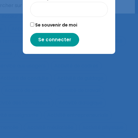
les compétences
Acquisition de savoirs
Acteur réseau
Acteurs
Acteurs humains
Se souvenir de moi
ie
Action collective
Action ergonomique
 territoriale
Action située
Actions
Activité
ective
Activité constructive
 service aux usagers
Activité de cadres
Activité de conduite
Activité de guidage
Activité de service
Activité de travail
tivité des formateurs
Activité dialogique
vité enseignante
Activité entrepreneuriale
rumentée
Activité médiatisée
Activité physique