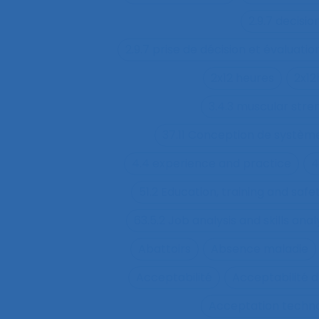
2.9.7 decisi
2.9.7 prise de décision et évaluatio
2x12 heures
2x12
3.4.3 muscular str
37.11 Conception de système
4.4 experience and practice
4
51.2 Education, training and sa
63.5.2 Job analysis and skills anal
Abattoirs
Absence maladie
Acceptabilité
Acceptabilité d
Acceptation techn