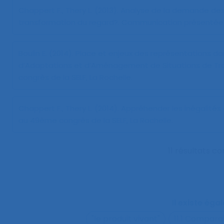
Chappert F., Thery L. (2013).
Analyse de la demande des d
transformation du regard?
. Communication présentée a
Boulin E. (2014).
Place et enjeux des représentations dan
d’Adaptations et d’Aménagement de Situations de Tra
congrès de la SELF, La Rochelle.
Chappert F., Thery L. (2014).
Appréhender les inégalités 
au 49ème congrès de la SELF, La Rochelle.
11 résultats 
Il existe ég
"le produit vivant"
11.1 Compara