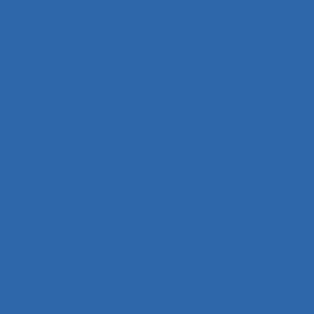
obot
SELF, En
on des
ication – la
ésentée au