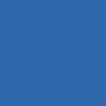
Agroalimentaire
Aide à l’intervention ergonomiqu
Aide à la manutention
Aide 
Aide soignante
Aides à la con
Aides optiques
Aides techniq
Ajustement
Ajustement des re
Alimentation
Alpes
A
Aménagemen
Aménagement et disposition de
Aménagements de pos
Analyse a priori de ri