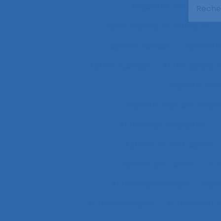
Acquisition de nouvel
actes techniques efficaces
acteurs sociaux
Actimétr
Action publique
Action publique
Activité coll
Activité d’accueil et de
Activité de conception
Activité de l’instructeur
Activité des cadres
Ac
Activité domestique
Acti
Activité humaine
Activité inst