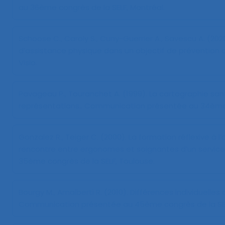
au 36ème congrès de la SELF, Montréal.
Schoose C., Caroly S., Cuny-Guerrier A., Savescu A. (202
d’assistance physique dans un objectif de prévention
Visio.
Pavageau P., Touranchet A. (1999).
La cartographie san
représentations.
. Communication présentée au 34ème 
Gonzalez R., Teiger C. (2000).
La formation réflexive à l
rencontre entre ergonomes et soignantes d’un service
35ème congrès de la SELF, Toulouse.
Bourgy M., Amalberti R. (2010).
Différences individuelles
Communication présentée au 45ème congrès de la SELF