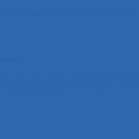
Agenda
Congrès de la SELF
L’ergonomie
Ressources
tation
Dufay O. (2022).
Confrontation à des cas réels de déstabilisa
n risque émergent lié au permafrost de montagne : enjeux d
entée au 56ème congrès de la SELF, Genève.
usager» dans l’élaboration du service : exemple de l’accueil 
36ème congrès de la SELF, Montréal.
e de travail : cas des pilotes d’AIRBUS A320
. Communication