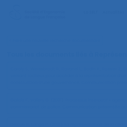
La SELF
Actualités
< Faire une nouvelle recherche documentaire
Tous les documents liés à
Représen
Caroly S., Weissbrodt R., Ravanel L., Bodin X., Rossier Z., 
versant rocheux pour accéder à la représentation d’u
construction d’une gouvernance
. Communication prés
Gallois F., Vallery G. (2001).
Processus interactif « agent–
commissariat de police
. Communication présentée au 
Deloye B., Langa P. (2001).
La représentation de la charg