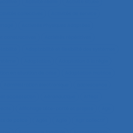
ucative
Activité réelle
Activité située
ctivités collectives
Activités de service
artagé
Activités Physiques Adaptées
et constructives
Activités répétitives
tabilité
Adaptabilité et flexibilité des systèmes
système
Adaptation
Adaptation à la règle
ion en situation de crise
Adaptation motrice
Administration électronique
adolescence
 et acceptation
Aéronautique
Affect
fects
Affichage tête-porté et projeté
Âge
ts de police
Agés
Agile
Agir collectif
rable
Agriculture familiale
Agro-living lab