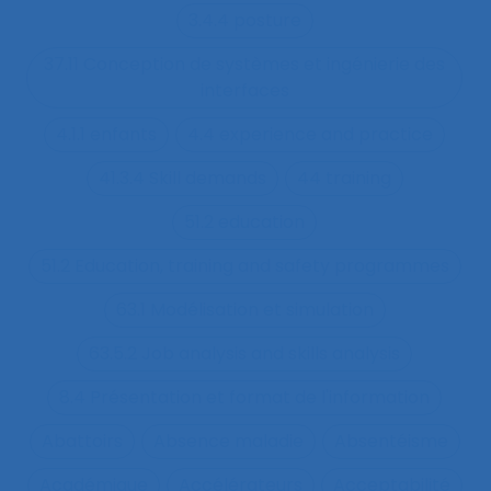
3.4.4 posture
37.11 Conception de systèmes et ingénierie des
interfaces
4.1.1 enfants
4.4 experience and practice
41.3.4 Skill demands
44 training
51.2 education
51.2 Education, training and safety programmes
63.1 Modélisation et simulation
63.5.2 Job analysis and skills analysis
8.4 Présentation et format de l'information
Abattoirs
Absence maladie
Absentéisme
Académique
Accélérateurs
Acceptabilité