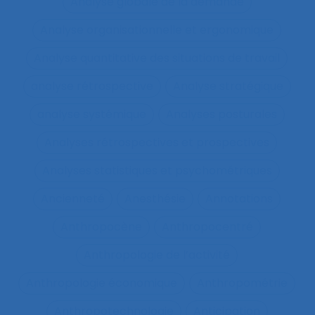
Analyse globale de la demande
Analyse organisationnelle et ergonomique
Analyse quantitative des situations de travail
analyse rétrospective
Analyse stratégique
analyse systémique
Analyses posturales
Analyses rétrospectives et prospectives
Analyses statistiques et psychométriques
Ancienneté
Anesthésie
Annotations
Anthropocène
Anthropocentré
Anthropologie de l’activité
Anthropologie économique
Anthropométrie
Anthropotechnologie
Anticipation