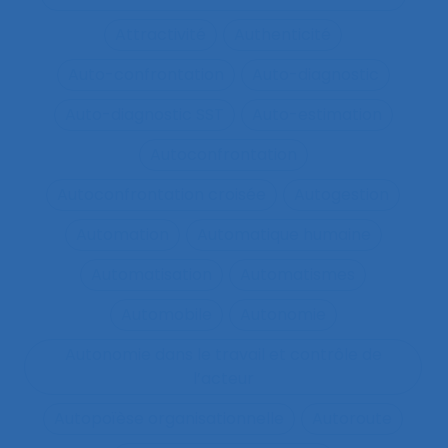
Attractivité
Authenticité
Auto-confrontation
Auto-diagnostic
Auto-diagnostic SST
Auto-estimation
Autoconfrontation
Autoconfrontation croisée
Autogestion
Automation
Automatique humaine
Automatisation
Automatismes
Automobile
Autonomie
Autonomie dans le travail et contrôle de
l’acteur
Autopoïèse organisationnelle
Autoroute