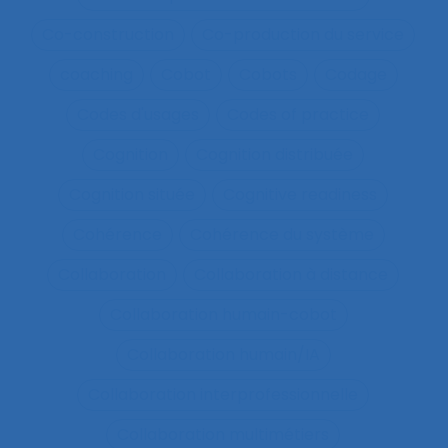
Co-construction
Co-production du service
coaching
Cobot
Cobots
Codage
Codes d'usages
Codes of practice
Cognition
Cognition distribuée
Cognition située
Cognitive readiness
Cohérence
Cohérence du système
Collaboration
Collaboration à distance
Collaboration humain-cobot
Collaboration humain/IA
Collaboration interprofessionnelle
Collaboration multimétiers