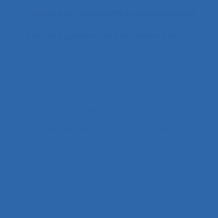
1 résultats correspondent à votre recherche
Il existe également des documents liés à :
"le produit vivant"
11.1 Comparaison entre les modes de dialogue
2.11.3 attention
2.9.7 decision making and risk assessment
2.9.7 prise de décision et évaluation de risque
2.9.9 learning
28.4 Furniture
2x12
2x12 heures
2x12h
3.4.1 static body measurements
3.4.3 muscular strength and endurance