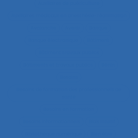
Auxiliaires de puériculture
Auxiliaires médicaux en anesthésie-réanimation
Avalanche
Avenir
Banque
Banque électronique
Bâtiment
Bâtiment travaux publics
Bâtiments et travaux publics
Bénin
Besoins
Besoins de formation des professionnels de
santé
Besoins en formation
Besoins informationnels
Biais intuitif
Bibliothèque numérique
Bien être