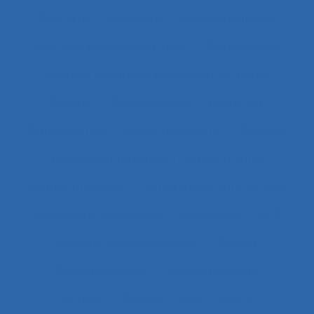
Bien faire
Bien-être
Bien-être animal
Bien-être et santé au travail
Bientraitance
Bilan des actions de protection du métier
Binôme
Biomécanique
black-out
Blanchisseries
Blessé médullaire
Blessure
Blessures et maladies
Boîtes à gants
Bonnes pratiques
Borne tactile libre service
Boulangerie alternative
Briqueterie
BTP
Bulletins météorologiques
Bureau
Bureau paysager
Bureaux ouverts
Burnout
Bursite
Bus
Cadre