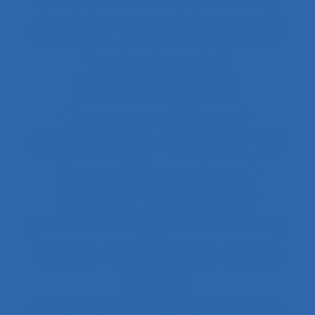
ASEM
Assainissement
Assembleurs
Assignation temporaire
Assistance client
Assistance hypermédia
association professionnelle
Assurance-qualité
Astreinte
Astreinte psychique
astreinte thermique
Asymétries
Atelier collaboratif
Atteintes à la santé et au collectif
Attentes implicites
Attentes individuelles
Attention
Attention visuelle
Attitude
Attitudes
Attitudes au travail et satisfaction au travail