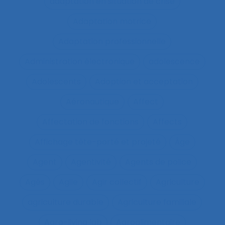
adaptation en situation de crise
Adaptation motrice
Adaptation professionnelle
Administration électronique
adolescence
Adolescents
Adoption et acceptation
Aéronautique
Affect
Affectation de fonctions
Affects
Affichage tête-porté et projeté
Âge
Agent
Agentivité
Agents de police
Agés
Agile
Agir collectif
Agriculture
agriculture durable
Agriculture familiale
Agro-living lab
Agroalimentaire