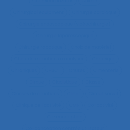
Chemical hazards
Chimie
Chirurgical equipment
Chirurgie cardiaque
Chirurgie endoscopique (vidéochirurgie)
Chirurgie laparoscopique
Chirurgie robotique
Choix de matériel
Choix des situations à analyser
Chronique
Chroniques
CHSCT
Chutes
Cimenterie
Cirque
Cladistique
Classe
Classes de situations
Client
Climat social
Clinique de l’activité
CMR
Co-activité
Co-conception
Co-conception centrée utilisateur