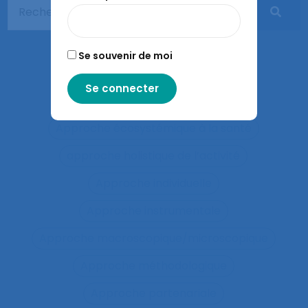
Apprentissages organisationnels
Apprentissages sociaux
Se souvenir de moi
Approaches and method
approche développementale
Approche écosystémique à la santé
approche holistique de l’activité
Approche individuelle
Approche instrumentale
Approche macroscopique/microscopique
Approche méthodologique
Approche partenariale