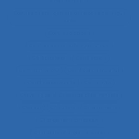
centre de tri
Centres d'hébergement et de soins de longue
durée
Centres d’appels
Centres de conduite hydraulique.
Cérébrolésion
Certification
Certification ISO
Certification ISO 9001
Certification qualité
Certiphyto
Cervicalgies
Chaîne de déterminants
Chaleur
Chalutiers
Changement
Changement climatique
Changement organisationnel