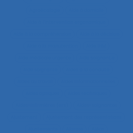
Agroécologie
Aide à domicile
Aide à l’intervention ergonomique
Aide à la compréhension
Aide à la décision
Aide à la manutention
Aide IHM
Aide médicale urgente
Aide soignant.e
Aide soignante
Aides à la conduite
Aides au travail
Aides informationnelles
Aides optiques
Aides techniques
Aides-infirmières (ers)
Aides-soignantes
Ajustement
Ajustement des représentations
Ajustements
Alarme
Aléas