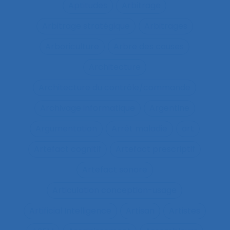
Aptitudes
Arbitrage
Arbitrage stratégique
Arbitrages
Arboriculture
Arbre des causes
Architecture
Architecture du contrôle/commande
Archivage informatique
Argentine
Argumentation
Arrêt maladie
art
Artefact cognitif
Artefact prescriptif
Artefact sonore
Articulation conception-usage
Artificial Intelligence
Artisan
Artistes