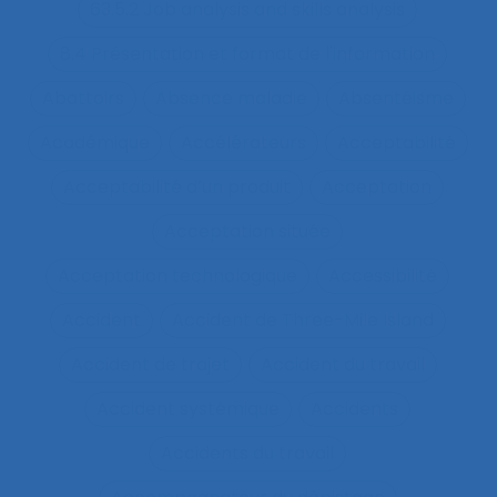
63.5.2 Job analysis and skills analysis
8.4 Présentation et format de l'information
Abattoirs
Absence maladie
Absentéisme
Académique
Accélérateurs
Acceptabilité
Acceptabilité d’un produit
Acceptation
Acceptation située
Acceptation technologique
Accessibilité
Accident
Accident de Three-Mile Island
Accident de trajet
Accident du travail
Accident systémique
Accidents
Accidents du travail