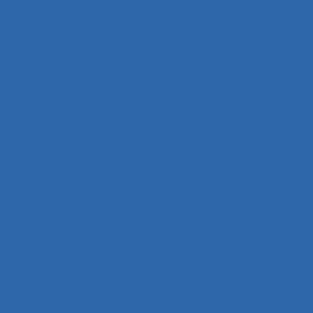
Classes de situations
Client
Climat social
Clinique de l’activité
CMR
Co-activité
Co-conception
Co-conception centrée utilisateur
Co-construction
Co-production du service
coaching
Cobot
Cobots
Codage
Codes d'usages
Codes of practice
Cognition
Cognition distribuée
Cognition située
Cognitive readiness
Cohérence
Cohérence du système
Collaboration
Collaboration à distance