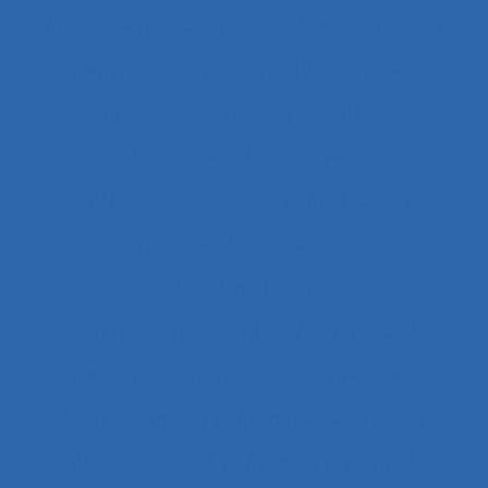
Approches pluridisciplinaires
Appropriation
Appropriation de dispositif technique
Appuis-coudes mobiles
Aptitude
Aptitudes
Arbitrage
Arbitrage stratégique
Arbitrages
Arboriculture
Arbre des causes
Architecture
Architecture du contrôle/commande
Archivage informatique
Argentine
Argumentation
Arrêt maladie
art
Artefact cognitif
Artefact prescriptif