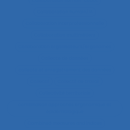
Collaboration humain-cobot
Collaboration humain/IA
Collaboration interprofessionnelle
Collaboration multimétiers
Collaboration organisateurs/ergonomes
Collecte de données
collecte et enregistrement des données
Collectif
Collectif de travail
Collectivité territoriale
combinaison approches ergonomique et
épidémiologique
Combined measures and indices