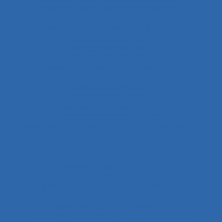
Adaptabilité et flexibilité du système
Adaptation
Adaptation à la règle
Adaptation de l’outil
adaptation en situation de crise
Adaptation motrice
Adaptation professionnelle
Administration électronique
adolescence
Adolescents
Adoption et acceptation
Aéronautique
Affect
Affectation de fonctions
Affects
Affichage tête-porté et projeté
Âge