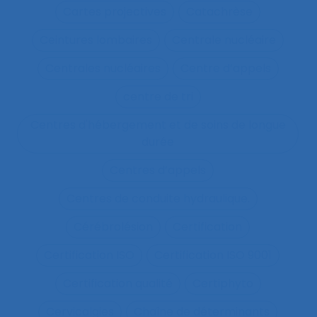
Cartes projectives
Catachrèse
Ceintures lombaires
Centrale nucléaire
Centrales nucléaires
Centre d’appels
centre de tri
Centres d'hébergement et de soins de longue
durée
Centres d’appels
Centres de conduite hydraulique.
Cérébrolésion
Certification
Certification ISO
Certification ISO 9001
Certification qualité
Certiphyto
Cervicalgies
Chaîne de déterminants