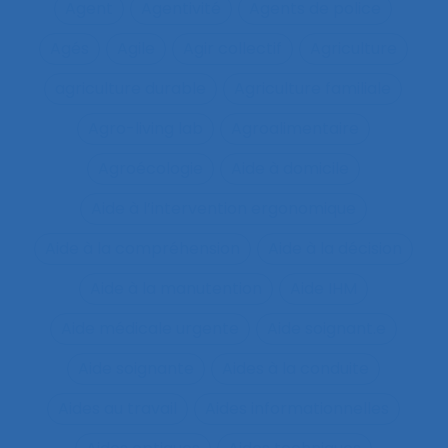
Agent
Agentivité
Agents de police
Agés
Agile
Agir collectif
Agriculture
agriculture durable
Agriculture familiale
Agro-living lab
Agroalimentaire
Agroécologie
Aide à domicile
Aide à l’intervention ergonomique
Aide à la compréhension
Aide à la décision
Aide à la manutention
Aide IHM
Aide médicale urgente
Aide soignant.e
Aide soignante
Aides à la conduite
Aides au travail
Aides informationnelles