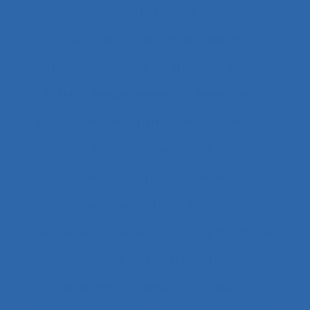
Artefact sonore
Articulation conception-usage
Artificial Intelligence
Artisan
Artistes
ASEM
Assainissement
Assembleurs
Assignation temporaire
Assistance client
Assistance hypermédia
association professionnelle
Assurance-qualité
Astreinte
Astreinte psychique
astreinte thermique
Asymétries
Atelier collaboratif
Atteintes à la santé et au collectif