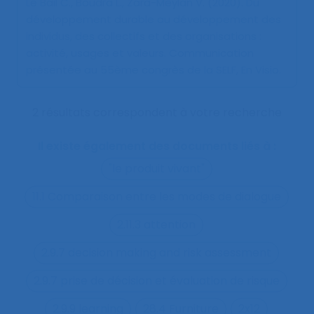
Le Bail C., Boudra L., Zara-Meylan V. (2020).
Du
développement durable au développement des
individus, des collectifs et des organisations :
activité, usages et valeurs
. Communication
présentée au 55ème congrès de la SELF, En Visio.
2 résultats correspondent à votre recherche
Il existe également des documents liés à :
"le produit vivant"
11.1 Comparaison entre les modes de dialogue
2.11.3 attention
2.9.7 decision making and risk assessment
2.9.7 prise de décision et évaluation de risque
2.9.9 learning
28.4 Furniture
2x12