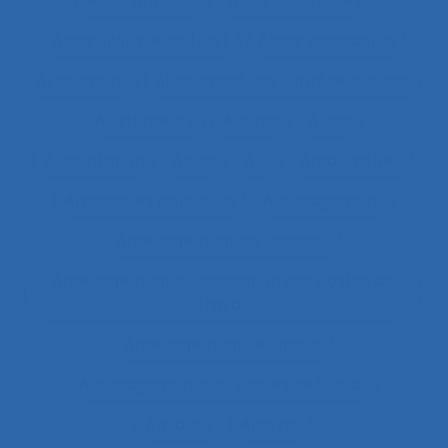
Aides optiques
Aides techniques
Aides-infirmières (ers)
Aides-soignantes
Ajustement
Ajustement des représentations
Ajustements
Alarme
Aléas
Alimentation
Alpes
ALT
Amartya Sen
Ambiances physiques
Aménagement
Aménagement de l’espace
Aménagement et disposition des postes de
travail
Aménagement territorial
Aménagements de postes de travail
Amiante
Analyse