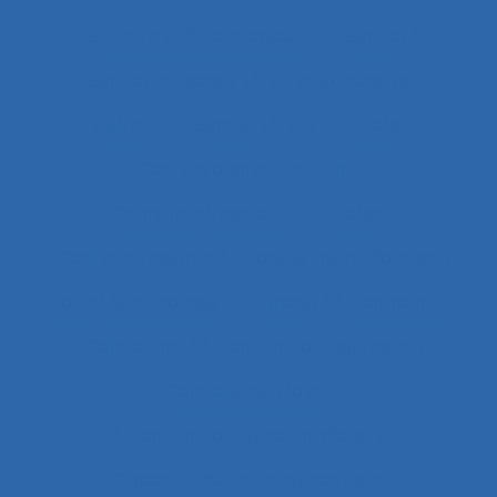
Bulletins météorologiques
Bureau
Bureau paysager
Bureaux ouverts
Burnout
Bursite
Bus
Cadre
Cadre d’analyse implicite
Cadre intermédiaire
Cadres
Cadres dirigeants
Cadres intermédiaires
Cahier des charges
Canada
Capabilités
Capacitant
Capacité de jugement
Capacité de travail
Capacité de travail statique
Capacité du travail dynamique