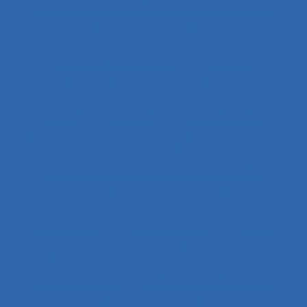
santé
Besoins en formation
Besoins informationnels
Biais intuitif
Bibliothèque numérique
Bien être
Bien faire
Bien-être
Bien-être animal
Bien-être et santé au travail
Bientraitance
Bilan des actions de protection du métier
Binôme
Biomécanique
black-out
Blanchisseries
Blessé médullaire
Blessure
Blessures et maladies
Boîtes à gants
Bonnes pratiques
Borne tactile libre service
Boulangerie alternative
Briqueterie
BTP