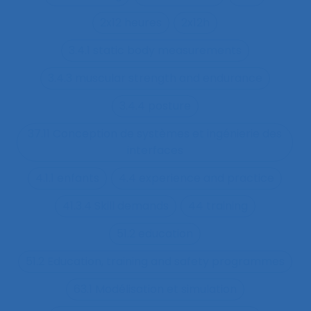
2x12 heures
2x12h
3.4.1 static body measurements
3.4.3 muscular strength and endurance
3.4.4 posture
37.11 Conception de systèmes et ingénierie des
interfaces
4.1.1 enfants
4.4 experience and practice
41.3.4 Skill demands
44 training
51.2 education
51.2 Education, training and safety programmes
63.1 Modélisation et simulation