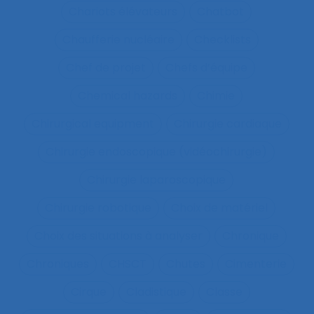
Chariots élévateurs
Chatbot
Chaufferie nucléaire
Checklists
Chef de projet
Chefs d’équipe
Chemical hazards
Chimie
Chirurgical equipment
Chirurgie cardiaque
Chirurgie endoscopique (vidéochirurgie)
Chirurgie laparoscopique
Chirurgie robotique
Choix de matériel
Choix des situations à analyser
Chronique
Chroniques
CHSCT
Chutes
Cimenterie
Cirque
Cladistique
Classe