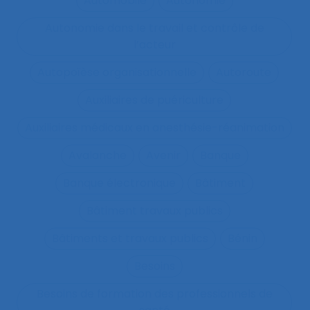
Automobile
Autonomie
Autonomie dans le travail et contrôle de
l’acteur
Autopoïèse organisationnelle
Autoroute
Auxiliaires de puériculture
Auxiliaires médicaux en anesthésie-réanimation
Avalanche
Avenir
Banque
Banque électronique
Bâtiment
Bâtiment travaux publics
Bâtiments et travaux publics
Bénin
Besoins
Besoins de formation des professionnels de