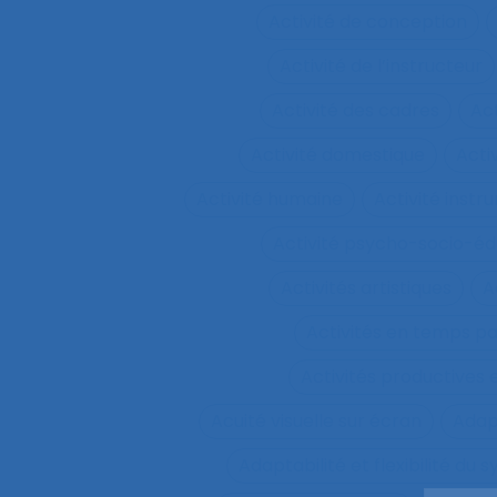
Activité de conception
Activité de l’instructeur
Activité des cadres
Ac
Activité domestique
Acti
Activité humaine
Activité inst
Activité psycho-socio-éd
Activités artistiques
A
Activités en temps p
Activités productives 
Acuité visuelle sur écran
Adap
Adaptabilité et flexibilité du 