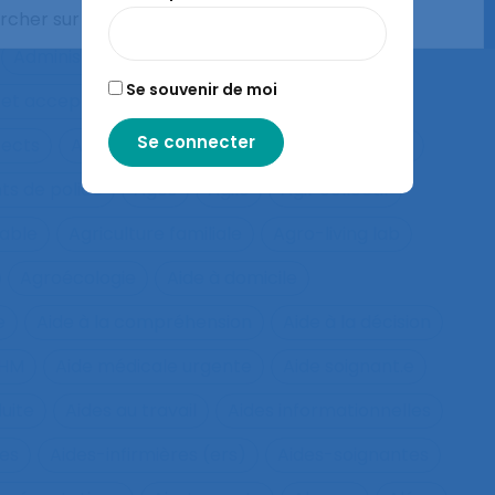
ion en situation de crise
Adaptation motrice
Administration électronique
adolescence
Se souvenir de moi
 et acceptation
Aéronautique
Affect
fects
Affichage tête-porté et projeté
Âge
ts de police
Agés
Agile
Agir collectif
rable
Agriculture familiale
Agro-living lab
Agroécologie
Aide à domicile
e
Aide à la compréhension
Aide à la décision
IHM
Aide médicale urgente
Aide soignant.e
duite
Aides au travail
Aides informationnelles
ues
Aides-infirmières (ers)
Aides-soignantes