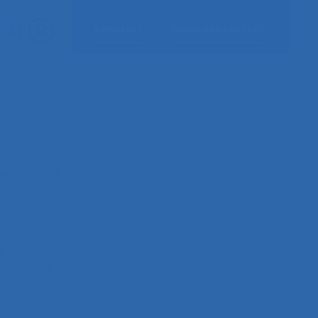
Adhérer
Nous contacter
ieux intégré
u 58ème
pe Enquête
rès de la