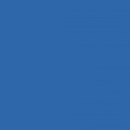
Analyse de travail
Analyse de
Analyse des compétences
Analyse des risques
An
Analyse des tâches et ana
Analyse discursive
Anal
Analyse du tra
Analyse du tra
Analyse du travail et des comp
Analyse ergonomiqu
Analyse ergonomique du tr
Analyse fonctionnel