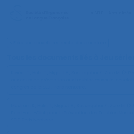
La SELF
Actualités
< Faire une nouvelle recherche documentaire
Tous les documents liés à
Jeu série
Rivière T., Hulin T., Mignot B., Sasangohar F., Zare M. (202
aux cours de prévention aux troubles musculo-squelett
congrès de la SELF, Paris Nanterre.
Medjram S., Hulin T., Mignot B., Sasangohar F., Zare M. (2
Point-and-Click pour la Prévention des Troubles Muscu
SELF, Paris Nanterre.