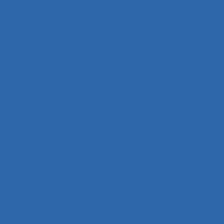
Ajustement
Ajustement des re
Alimentation
Alpes
A
Aménagemen
Aménagement et disposition de
Aménagements de pos
Analyse a priori de ri
Analyse conversationnelle
Analyse d’activité
Analyse 
Analyse de l'activité
Analy
Analyse de l’activité d
Analyse de la demande
A
analyse de pratiques professionn