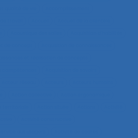
qualité de vie
Accomplissement
de travail
Accueil
Accueil de la clientèle
e
Acoustique des salles
Acquisition d’habilités
et de concept
Acquisition de connaissances
aissances et réalisation de concepts
les compétences
Acquisition de savoirs
Acteur réseau
Acteurs
Acteurs humains
ie
Action collective
Action ergonomique
 territoriale
Action située
Actions
Activité
ective
Activité constructive
 service aux usagers
Activité de cadres