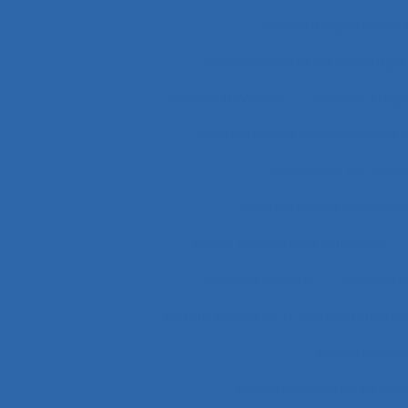
Accompagnement et 
Accroissement de la charge 
Accueil physique
Accueil-triag
Acquisition de connaissance 
Acquisition de conn
Acquisition de nouvel
actes techniques efficaces
acteurs sociaux
Actimétr
Action publique
Action publique
Activité coll
Activité d’accueil et de