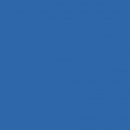
Ndao M.L., Arfaoui S., Kebir Y., Atarodi S., Pignault A., Sa
conception collaboratif : le cas de la conception d’un s
Communication présentée au 54ème congrès de la SEL
3 résultats c
Il existe ég
"le produit vivant"
11.1 Compara
2.9.7 decisi
2.9.7 prise de décision et évaluatio
2x12 heures
2x12
3.4.3 muscular str
37.11 Conception de système
4.4 experience and practice
4