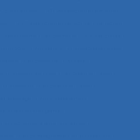
fety programmes
63.1 Modélisation et simulation
ysis
8.4 Présentation et format de l'information
Absentéisme
Académique
Accélérateurs
’un produit
Acceptation
Acceptation située
ologique
Accessibilité
Accident
nd
Accident de trajet
Accident du travail
e
Accidents
Accidents du travail
u dépistage
Accompagnement
gnement au changement
au changement dans l’entreprise
itions
Accompagnement du changement