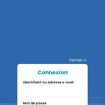
Activité de conduite
Activité de guidage
Activité de service
Activité de travail
tivité des formateurs
Activité dialogique
vité enseignante
Activité entrepreneuriale
rumentée
Activité médiatisée
Activité physique
ucative
Activité réelle
Activité située
Fermer
ctivités collectives
Activités de service
artagé
Activités Physiques Adaptées
Connexion
et constructives
Activités répétitives
Identifiant ou adresse e-mail
tabilité
Adaptabilité et flexibilité des systèmes
Fermer la rec
système
Adaptation
Adaptation à la règle
Mot de passe