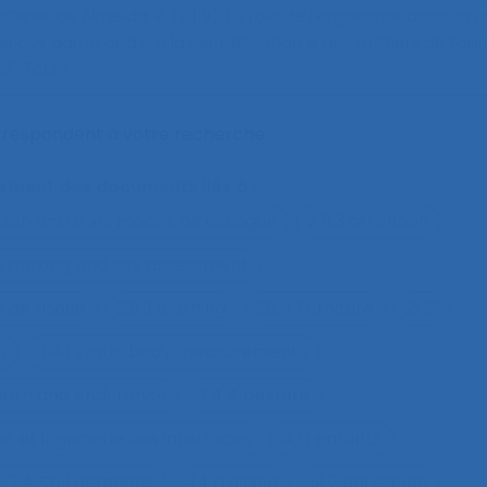
int-Dizier de Almeida V. (2019).
Le rôle de l’ergonome dans un 
erious game dédié à la sensibilisation à des métiers de l’agr
F, Tours.
orrespondent à votre recherche
alement des documents liés à :
ison entre les modes de dialogue
2.11.3 attention
on making and risk assessment
n de risque
2.9.9 learning
28.4 Furniture
2x12
h
3.4.1 static body measurements
ength and endurance
3.4.4 posture
s et ingénierie des interfaces
4.1.1 enfants
1.3.4 Skill demands
44 training
51.2 education