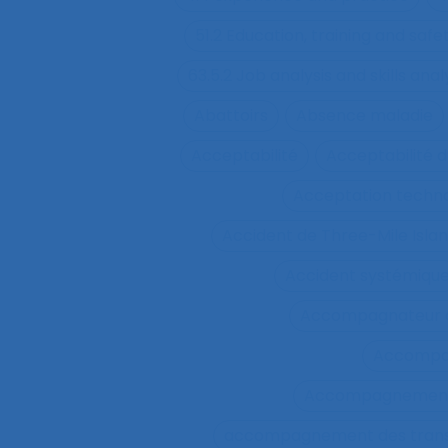
51.2 Education, training and sa
63.5.2 Job analysis and skills anal
Abattoirs
Absence maladie
Acceptabilité
Acceptabilité d
Acceptation techn
Accident de Three-Mile Isla
Accident systémiqu
Accompagnateur d
Accompa
Accompagnement 
accompagnement des trans