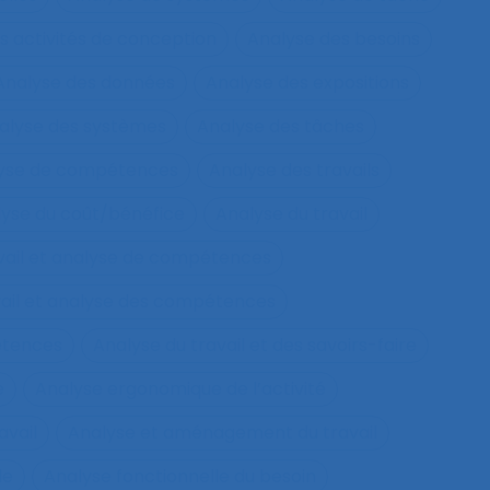
s activités de conception
Analyse des besoins
Analyse des données
Analyse des expositions
alyse des systèmes
Analyse des tâches
lyse de compétences
Analyse des travails
yse du coût/bénéfice
Analyse du travail
vail et analyse de compétences
vail et analyse des compétences
étences
Analyse du travail et des savoirs-faire
e
Analyse ergonomique de l’activité
avail
Analyse et aménagement du travail
le
Analyse fonctionnelle du besoin