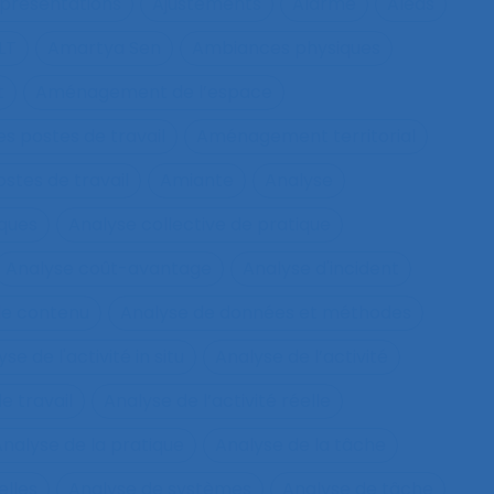
présentations
Ajustements
Alarme
Aléas
LT
Amartya Sen
Ambiances physiques
t
Aménagement de l’espace
s postes de travail
Aménagement territorial
tes de travail
Amiante
Analyse
sques
Analyse collective de pratique
Analyse coût-avantage
Analyse d'incident
de contenu
Analyse de données et méthodes
se de l'activité in situ
Analyse de l’activité
e travail
Analyse de l’activité réelle
nalyse de la pratique
Analyse de la tâche
elles
Analyse de systèmes
Analyse de tâche