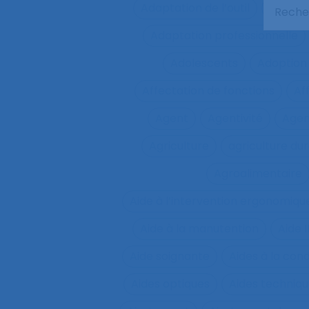
Adaptation de l’outil
adaptat
Adaptation professionnelle
Adolescents
Adoption
Affectation de fonctions
Af
Agent
Agentivité
Agen
Agriculture
agriculture du
Agroalimentaire
Aide à l’intervention ergonomiqu
Aide à la manutention
Aide 
Aide soignante
Aides à la con
Aides optiques
Aides techniq