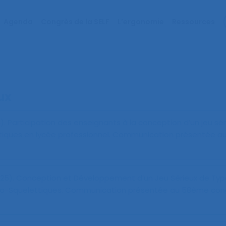
Agenda
Congrès de la SELF
L’ergonomie
Ressources
ux
5).
Participation des enseignants à la conception d’un jeu sér
iques en lycée professionnel
. Communication présentée a
025).
Conception et Développement d’un Jeu Sérieux de Ty
lo-Squelettiques
. Communication présentée au 58ème cong