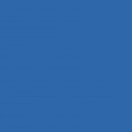
e
Accidents
Accidents du travail
u dépistage
Accompagnement
gnement au changement
au changement dans l’entreprise
itions
Accompagnement du changement
qualité de vie
Accomplissement
de travail
Accueil
Accueil de la clientèle
e
Acoustique des salles
Acquisition d’habilités
et de concept
Acquisition de connaissances
aissances et réalisation de concepts
les compétences
Acquisition de savoirs