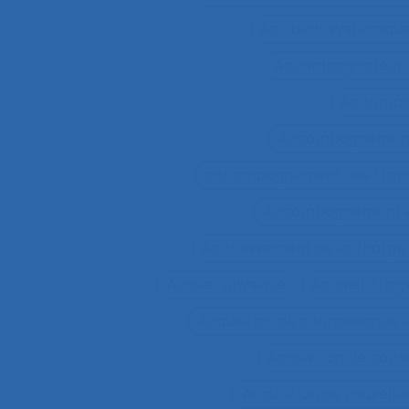
Accident systémiqu
Accompagnateur d
Accompa
Accompagnement 
accompagnement des trans
Accompagnement et 
Accroissement de la charge 
Accueil physique
Accueil-triag
Acquisition de connaissance 
Acquisition de conn
Acquisition de nouvel