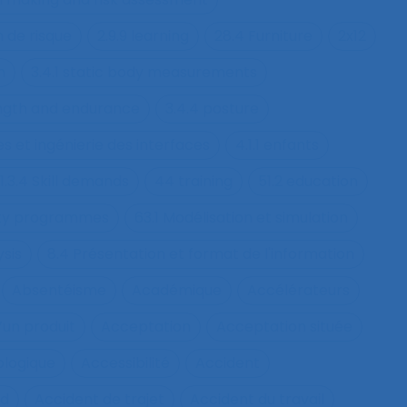
n de risque
2.9.9 learning
28.4 Furniture
2x12
h
3.4.1 static body measurements
ength and endurance
3.4.4 posture
s et ingénierie des interfaces
4.1.1 enfants
1.3.4 Skill demands
44 training
51.2 education
fety programmes
63.1 Modélisation et simulation
ysis
8.4 Présentation et format de l'information
Absentéisme
Académique
Accélérateurs
’un produit
Acceptation
Acceptation située
ologique
Accessibilité
Accident
nd
Accident de trajet
Accident du travail