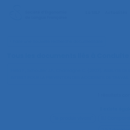
La SELF
Actualités
< Faire une nouvelle recherche documentaire
Tous les documents liés à
Conduite
Hella F., Schouller J.F., Chamagne C. (2003).
ANALYSE DE 
INTERET POUR LA PREVENTION DES ACCIDENTS DE TRAVAIL
1 résultats c
Il existe ég
"le produit vivant"
11.1 Compara
2.9.7 decisi