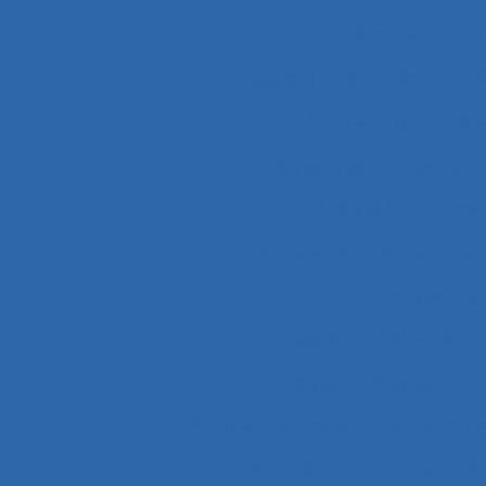
Analyse du tra
Analyse du travail et des comp
Analyse ergonomiqu
Analyse ergonomique du tr
Analyse fonctionnel
Analyse géométrique des
Analyse orga
Analyse quantitative des si
Analyse stratégique
a
Analyses rétrospectives et prospe
Ancienneté
Anesthésie
A