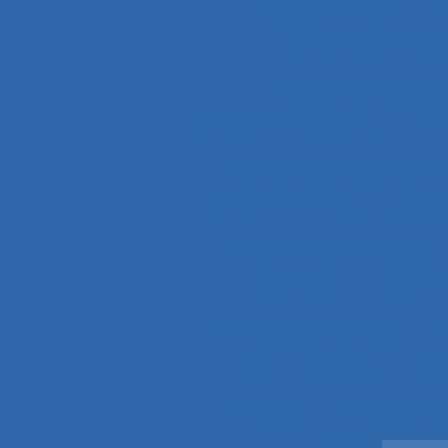
Activités artistiques
A
Activités en temps p
Activités productives 
Acuité visuelle sur écran
Adap
Adaptabilité et flexibilité du 
Adaptation de l’outil
adaptat
Adaptation professionnelle
Adolescents
Adoption
Affectation de fonctions
Af
Agent
Agentivité
Agen
Agriculture
agriculture du