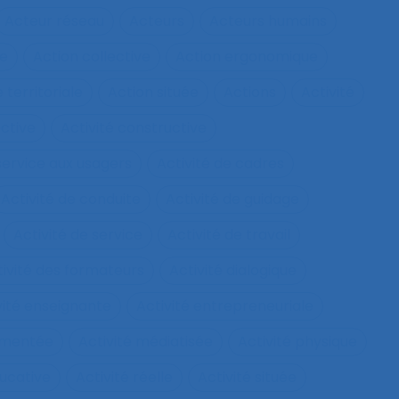
Acteur réseau
Acteurs
Acteurs humains
ie
Action collective
Action ergonomique
 territoriale
Action située
Actions
Activité
ective
Activité constructive
 service aux usagers
Activité de cadres
Activité de conduite
Activité de guidage
Activité de service
Activité de travail
tivité des formateurs
Activité dialogique
vité enseignante
Activité entrepreneuriale
rumentée
Activité médiatisée
Activité physique
ucative
Activité réelle
Activité située