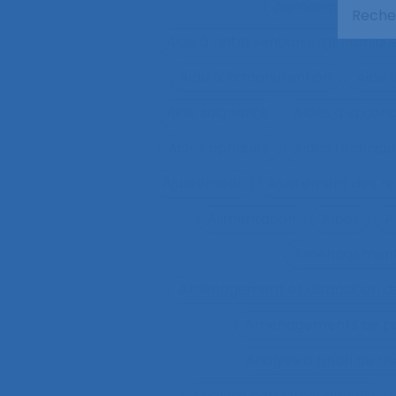
Agroalimentaire
Aide à l’intervention ergonomiqu
Aide à la manutention
Aide 
Aide soignante
Aides à la con
Aides optiques
Aides techniq
Ajustement
Ajustement des re
Alimentation
Alpes
A
Aménagemen
Aménagement et disposition de
Aménagements de pos
Analyse a priori de ri
Analyse conversationnelle