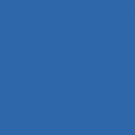
Analyse d’activité
Analyse 
Analyse de l'activité
Analy
Analyse de l’activité d
Analyse de la demande
A
analyse de pratiques professionn
Analyse de travail
Analyse de
Analyse des compétences
Analyse des risques
An
Analyse des tâches et ana
Analyse discursive
Anal
Analyse du tra