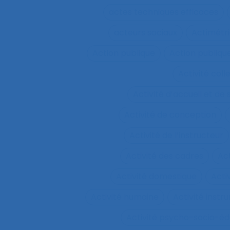
actes techniques efficaces
acteurs sociaux
Actimétr
Action publique
Action publique
Activité coll
Activité d’accueil et de
Activité de conception
Activité de l’instructeur
Activité des cadres
Ac
Activité domestique
Acti
Activité humaine
Activité inst
Activité psycho-socio-éd