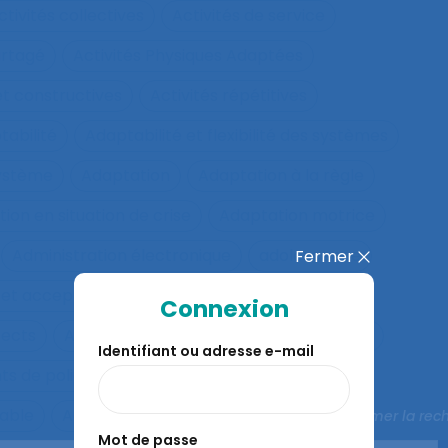
ctivités collectives
Activités de service
artagé
Activités Physiques Adaptées
et constructives
Activités répétitives
tabilité
Adaptabilité et flexibilité des systèmes
système
Adaptation
Adaptation à la règle
ion en situation de crise
Adaptation motrice
Administration électronique
adolescence
Fermer
 et acceptation
Aéronautique
Affect
Connexion
fects
Affichage tête-porté et projeté
Âge
Identifiant ou adresse e-mail
ts de police
Agés
Agile
Agir collectif
rable
Agriculture familiale
Agro-living lab
Fermer la rec
Mot de passe