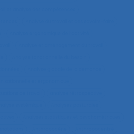
vail et analyse des compétences
étences
Analyse du travail et des savoirs-faire
e
Analyse ergonomique de l’activité
avail
Analyse et aménagement du travail
le
Analyse fonctionnelle du besoin
 données
Analyse globale de la demande
nisationnelle et ergonomique
tuations de travail
analyse rétrospective
nalyse systémique
Analyses posturales
ctives
Analyses statistiques et psychométriques
nnotations
Anthropocène
Anthropocentré