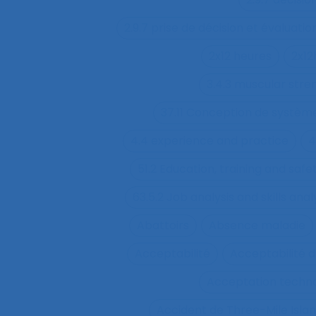
2.9.7 prise de décision et évaluatio
2x12 heures
2x12
3.4.3 muscular str
37.11 Conception de système
4.4 experience and practice
4
51.2 Education, training and sa
63.5.2 Job analysis and skills anal
Abattoirs
Absence maladie
Acceptabilité
Acceptabilité d
Acceptation techn
Accident de Three-Mile Isla