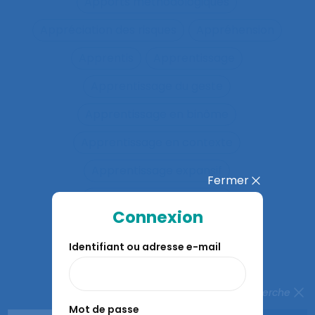
Apports méthodologiques
Appréciation des risques
Appréhension
Apprentis
Apprentissage
Apprentissage du geste
Apprentissage en binôme
Apprentissage en contexte
Apprentissage expansif
Fermer
Apprentissage interactif
Connexion
Apprentissage organisationnel
Identifiant ou adresse e-mail
Apprentissage situé
Apprentissages organisationnels
Fermer la recherche
Mot de passe
Apprentissages sociaux