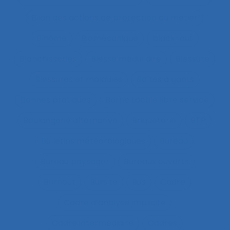
Bilan des actions de protection du métier
Binôme
Biomécanique
black-out
Blanchisseries
Blessé médullaire
Blessure
Blessures et maladies
Boîtes à gants
Bonnes pratiques
Borne tactile libre service
Boulangerie alternative
Briqueterie
BTP
Bulletins météorologiques
Bureau
Bureau paysager
Bureaux ouverts
Burnout
Bursite
Bus
Cadre
Cadre d’analyse implicite
Cadre intermédiaire
Cadres