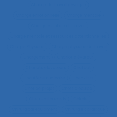
Charge de travail physique
Charge émotionnelle
Charge mentale
Charge mentale de travail
Charge mentale et ressources attentionnelles
Charge Physique
Charge physique du travail
Chargement
Chariot élévateur
Chariots élévateurs
Chatbot
Chaufferie nucléaire
Checklists
Chef de projet
Chefs d’équipe
Chemical hazards
Chimie
Chirurgical equipment
Chirurgie cardiaque