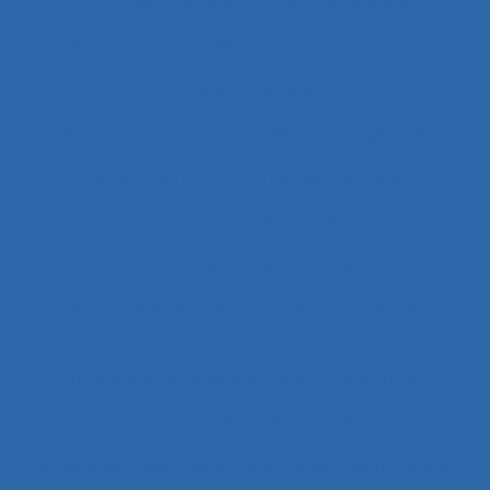
Auto-confrontation
Auto-diagnostic
Auto-diagnostic SST
Auto-estimation
Autoconfrontation
Autoconfrontation croisée
Autogestion
Automation
Automatique humaine
Automatisation
Automatismes
Automobile
Autonomie
Autonomie dans le travail et contrôle de
l’acteur
Autopoïèse organisationnelle
Autoroute
Auxiliaires de puériculture
Auxiliaires médicaux en anesthésie-réanimation