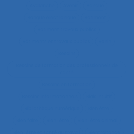
Avalanche
Avenir
Banque
Banque électronique
Bâtiment
Bâtiment travaux publics
Bâtiments et travaux publics
Bénin
Besoins
Besoins de formation des professionnels de
santé
Besoins en formation
Besoins informationnels
Biais intuitif
Bibliothèque numérique
Bien être
Bien faire
Bien-être
Bien-être animal
Bien-être et santé au travail
Bientraitance