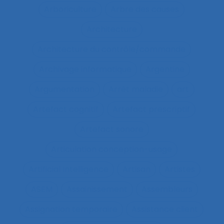
Arboriculture
Arbre des causes
Architecture
Architecture du contrôle/commande
Archivage informatique
Argentine
Argumentation
Arrêt maladie
art
Artefact cognitif
Artefact prescriptif
Artefact sonore
Articulation conception-usage
Artificial Intelligence
Artisan
Artistes
ASEM
Assainissement
Assembleurs
Assignation temporaire
Assistance client