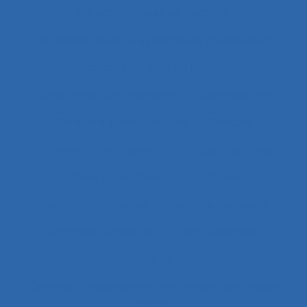
Caractéristiques de l’activité
Caractéristiques du système de modélisation
Caractéristiques du travail
Caractéristiques humaines
Card-sorting
Cardiofréquence-mètrie
Caristes
Carrière
Carrossiers
Cartes cognitives
Cartes projectives
Catachrèse
Ceintures lombaires
Centrale nucléaire
Centrales nucléaires
Centre d’appels
centre de tri
Centres d'hébergement et de soins de longue
durée