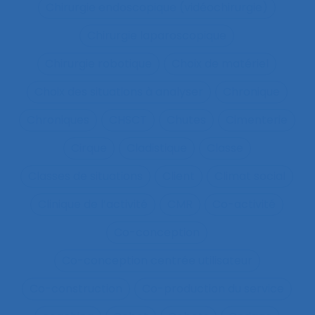
Chirurgie endoscopique (vidéochirurgie)
Chirurgie laparoscopique
Chirurgie robotique
Choix de matériel
Choix des situations à analyser
Chronique
Chroniques
CHSCT
Chutes
Cimenterie
Cirque
Cladistique
Classe
Classes de situations
Client
Climat social
Clinique de l’activité
CMR
Co-activité
Co-conception
Co-conception centrée utilisateur
Co-construction
Co-production du service