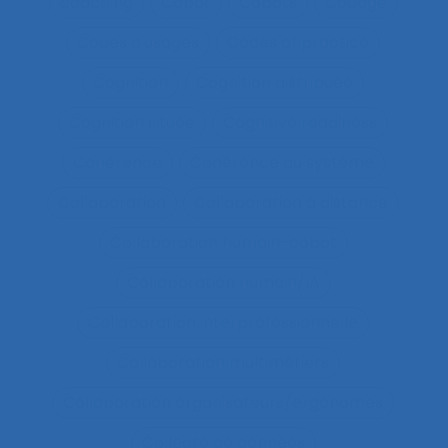
coaching
Cobot
Cobots
Codage
Codes d'usages
Codes of practice
Cognition
Cognition distribuée
Cognition située
Cognitive readiness
Cohérence
Cohérence du système
Collaboration
Collaboration à distance
Collaboration humain-cobot
Collaboration humain/IA
Collaboration interprofessionnelle
Collaboration multimétiers
Collaboration organisateurs/ergonomes
Collecte de données