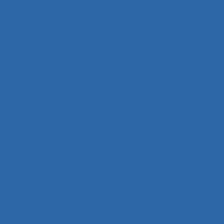
Centres d’appels
Centres de conduite hydraulique.
Cérébrolésion
Certification
Certification ISO
Certification ISO 9001
Certification qualité
Certiphyto
Cervicalgies
Chaîne de déterminants
Chaleur
Chalutiers
Changement
Changement climatique
Changement organisationnel
Changement professionnel
Changement technologique