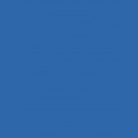
Il existe également des documents liés à :
"le produit vivant"
11.1 Comparaison entre les modes de dialogue
2.11.3 attention
2.9.7 decision making and risk assessment
2.9.7 prise de décision et évaluation de risque
2.9.9 learning
28.4 Furniture
2x12
2x12 heures
2x12h
3.4.1 static body measurements
3.4.3 muscular strength and endurance
3.4.4 posture
37.11 Conception de systèmes et ingénierie des