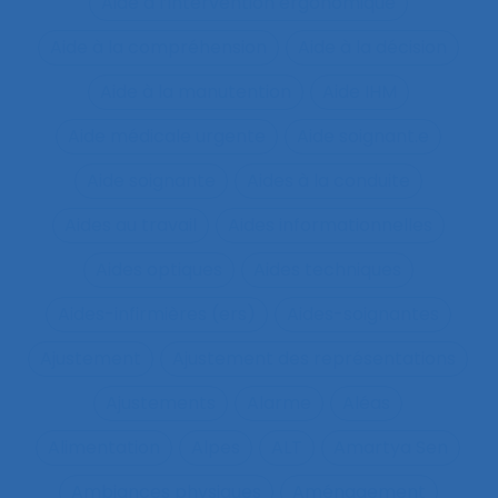
Aide à l’intervention ergonomique
Aide à la compréhension
Aide à la décision
Aide à la manutention
Aide IHM
Aide médicale urgente
Aide soignant.e
Aide soignante
Aides à la conduite
Aides au travail
Aides informationnelles
Aides optiques
Aides techniques
Aides-infirmières (ers)
Aides-soignantes
Ajustement
Ajustement des représentations
Ajustements
Alarme
Aléas
Alimentation
Alpes
ALT
Amartya Sen
Ambiances physiques
Aménagement