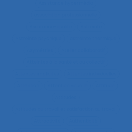
Assistance hypermédia
association professionnelle
Assurance-qualité
Astreinte
Astreinte psychique
astreinte thermique
Asymétries
Atelier collaboratif
Atteintes à la santé et au collectif
Attentes implicites
Attentes individuelles
Attention
Attention visuelle
Attitude
Attitudes
Attitudes au travail et satisfaction au travail
Attractivité
Authenticité