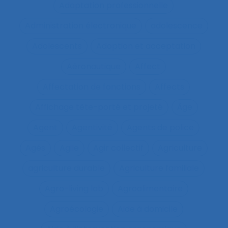
Adaptation professionnelle
Administration électronique
adolescence
Adolescents
Adoption et acceptation
Aéronautique
Affect
Affectation de fonctions
Affects
Affichage tête-porté et projeté
Âge
Agent
Agentivité
Agents de police
Agés
Agile
Agir collectif
Agriculture
agriculture durable
Agriculture familiale
Agro-living lab
Agroalimentaire
Agroécologie
Aide à domicile