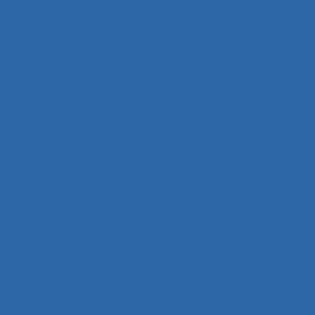
Analyse quantitative des situations de travail
analyse rétrospective
Analyse stratégique
analyse systémique
Analyses posturales
Analyses rétrospectives et prospectives
Analyses statistiques et psychométriques
Ancienneté
Anesthésie
Annotations
Anthropocène
Anthropocentré
Anthropologie de l’activité
Anthropologie économique
Anthropométrie
Anthropotechnologie
Anticipation
Anticiper et détecter les erreurs
Anxiété