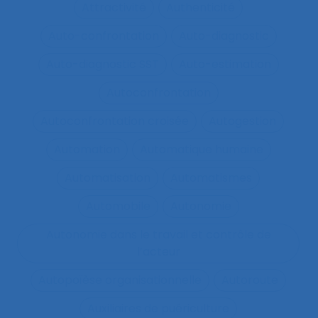
Attractivité
Authenticité
Auto-confrontation
Auto-diagnostic
Auto-diagnostic SST
Auto-estimation
Autoconfrontation
Autoconfrontation croisée
Autogestion
Automation
Automatique humaine
Automatisation
Automatismes
Automobile
Autonomie
Autonomie dans le travail et contrôle de
l’acteur
Autopoïèse organisationnelle
Autoroute
Auxiliaires de puériculture