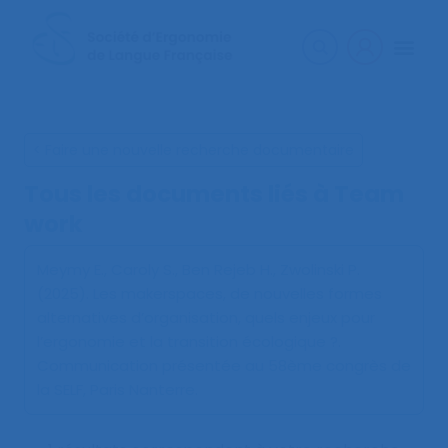
< Faire une nouvelle recherche documentaire
Tous les documents liés à
Team
work
Meymy E., Caroly S., Ben Rejeb H., Zwolinski P.
(2025).
Les makerspaces, de nouvelles formes
alternatives d’organisation, quels enjeux pour
l’ergonomie et la transition écologique ?
.
Communication présentée au 58ème congrès de
la SELF, Paris Nanterre.