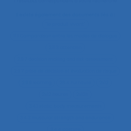
1 résultats correspondent à votre recherche
Il existe également des documents liés à :
"le produit vivant"
11.1 Comparaison entre les modes de dialogue
2.11.3 attention
2.9.7 decision making and risk assessment
2.9.7 prise de décision et évaluation de risque
2.9.9 learning
28.4 Furniture
2x12
2x12 heures
2x12h
3.4.1 static body measurements
3.4.3 muscular strength and endurance
3.4.4 posture