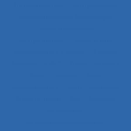
Chirurgical equipment
Chirurgie cardiaque
Chirurgie endoscopique (vidéochirurgie)
Chirurgie laparoscopique
Chirurgie robotique
Choix de matériel
Choix des situations à analyser
Chronique
Chroniques
CHSCT
Chutes
Cimenterie
Cirque
Cladistique
Classe
Classes de situations
Client
Climat social
Clinique de l’activité
CMR
Co-activité
Co-conception
Co-conception centrée utilisateur