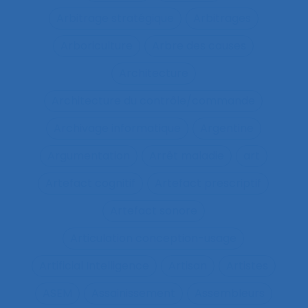
Arbitrage stratégique
Arbitrages
Arboriculture
Arbre des causes
Architecture
Architecture du contrôle/commande
Archivage informatique
Argentine
Argumentation
Arrêt maladie
art
Artefact cognitif
Artefact prescriptif
Artefact sonore
Articulation conception-usage
Artificial Intelligence
Artisan
Artistes
ASEM
Assainissement
Assembleurs