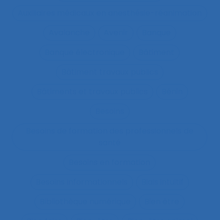
Auxiliaires médicaux en anesthésie-réanimation
Avalanche
Avenir
Banque
Banque électronique
Bâtiment
Bâtiment travaux publics
Bâtiments et travaux publics
Bénin
Besoins
Besoins de formation des professionnels de
santé
Besoins en formation
Besoins informationnels
Biais intuitif
Bibliothèque numérique
Bien être