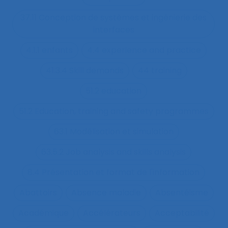
37.11 Conception de systèmes et ingénierie des
interfaces
4.1.1 enfants
4.4 experience and practice
41.3.4 Skill demands
44 training
51.2 education
51.2 Education, training and safety programmes
63.1 Modélisation et simulation
63.5.2 Job analysis and skills analysis
8.4 Présentation et format de l'information
Abattoirs
Absence maladie
Absentéisme
Académique
Accélérateurs
Acceptabilité