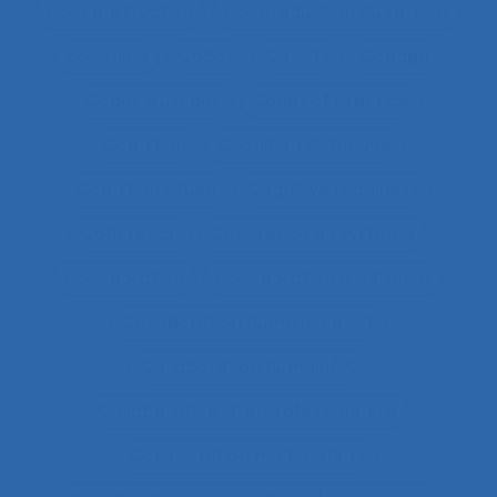
Co-construction
Co-production du service
coaching
Cobot
Cobots
Codage
Codes d'usages
Codes of practice
Cognition
Cognition distribuée
Cognition située
Cognitive readiness
Cohérence
Cohérence du système
Collaboration
Collaboration à distance
Collaboration humain-cobot
Collaboration humain/IA
Collaboration interprofessionnelle
Collaboration multimétiers