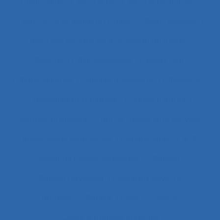
Bien faire
Bien-être
Bien-être animal
Bien-être et santé au travail
Bientraitance
Bilan des actions de protection du métier
Binôme
Biomécanique
black-out
Blanchisseries
Blessé médullaire
Blessure
Blessures et maladies
Boîtes à gants
Bonnes pratiques
Borne tactile libre service
Boulangerie alternative
Briqueterie
BTP
Bulletins météorologiques
Bureau
Bureau paysager
Bureaux ouverts
Burnout
Bursite
Bus
Cadre
Cadre d’analyse implicite