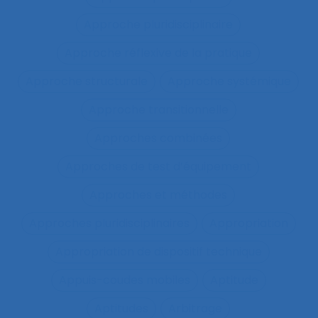
Approche pluridisciplinaire
Approche réflexive de la pratique
Approche structurale
Approche systémique
Approche transitionnelle
Approches combinées
Approches de test d’équipement
Approches et méthodes
Approches pluridisciplinaires
Appropriation
Appropriation de dispositif technique
Appuis-coudes mobiles
Aptitude
Aptitudes
Arbitrage