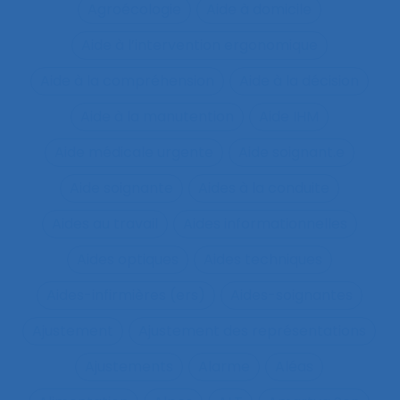
Agroécologie
Aide à domicile
Aide à l’intervention ergonomique
Aide à la compréhension
Aide à la décision
Aide à la manutention
Aide IHM
Aide médicale urgente
Aide soignant.e
Aide soignante
Aides à la conduite
Aides au travail
Aides informationnelles
Aides optiques
Aides techniques
Aides-infirmières (ers)
Aides-soignantes
Ajustement
Ajustement des représentations
Ajustements
Alarme
Aléas