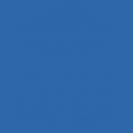
Adaptation motrice
Adaptation professionnelle
Administration électronique
adolescence
Adolescents
Adoption et acceptation
Aéronautique
Affect
Affectation de fonctions
Affects
Affichage tête-porté et projeté
Âge
Agent
Agentivité
Agents de police
Agés
Agile
Agir collectif
Agriculture
agriculture durable
Agriculture familiale
Agro-living lab
Agroalimentaire