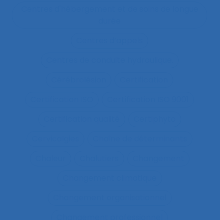
Centres d'hébergement et de soins de longue
durée
Centres d’appels
Centres de conduite hydraulique.
Cérébrolésion
Certification
Certification ISO
Certification ISO 9001
Certification qualité
Certiphyto
Cervicalgies
Chaîne de déterminants
Chaleur
Chalutiers
Changement
Changement climatique
Changement organisationnel
Changement professionnel