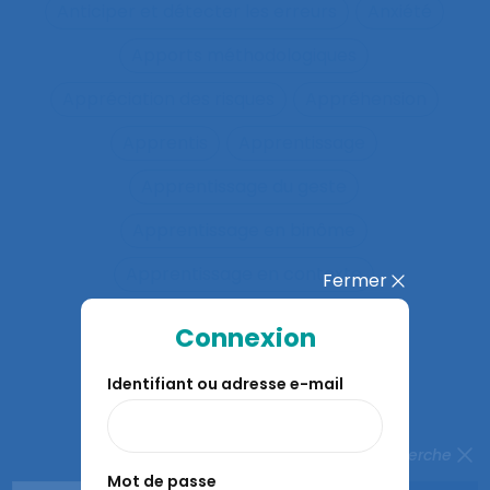
Anticiper et détecter les erreurs
Anxiété
Apports méthodologiques
Appréciation des risques
Appréhension
Apprentis
Apprentissage
Apprentissage du geste
Apprentissage en binôme
Apprentissage en contexte
Fermer
Apprentissage expansif
Connexion
Apprentissage interactif
Identifiant ou adresse e-mail
Apprentissage organisationnel
Apprentissage situé
Fermer la recherche
Mot de passe