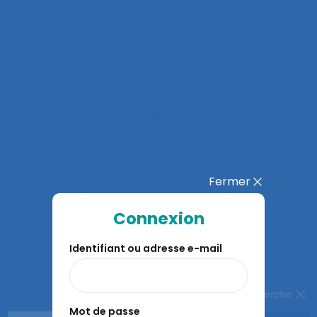
Apports méthodologiques
Appréciation des risques
Appréhension
Apprentis
Apprentissage
Apprentissage du geste
Apprentissage en binôme
Apprentissage en contexte
Apprentissage expansif
Fermer
Apprentissage interactif
Connexion
Apprentissage organisationnel
Identifiant ou adresse e-mail
Apprentissage situé
Apprentissages organisationnels
Fermer la recherche
Mot de passe
Apprentissages sociaux