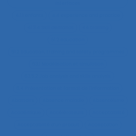
interfaces
4.1.1 enfants
4.4 experience and practice
41.3.4 Skill demands
44 training
51.2 education
51.2 Education, training and safety programmes
63.1 Modélisation et simulation
63.5.2 Job analysis and skills analysis
8.4 Présentation et format de l'information
Abattoirs
Absence maladie
Absentéisme
Académique
Accélérateurs
Acceptabilité
Acceptabilité d’un produit
Acceptation