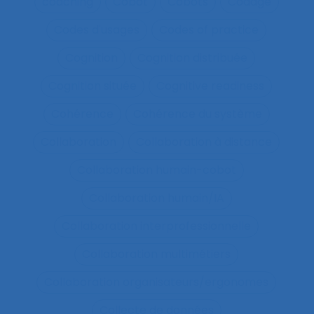
coaching
Cobot
Cobots
Codage
Codes d'usages
Codes of practice
Cognition
Cognition distribuée
Cognition située
Cognitive readiness
Cohérence
Cohérence du système
Collaboration
Collaboration à distance
Collaboration humain-cobot
Collaboration humain/IA
Collaboration interprofessionnelle
Collaboration multimétiers
Collaboration organisateurs/ergonomes
Collecte de données