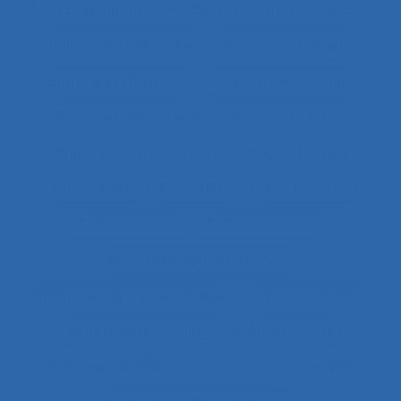
Analyse quantitative des situations de travail
analyse rétrospective
Analyse stratégique
analyse systémique
Analyses posturales
Analyses rétrospectives et prospectives
Analyses statistiques et psychométriques
Ancienneté
Anesthésie
Annotations
Anthropocène
Anthropocentré
Anthropologie de l’activité
Anthropologie économique
Anthropométrie
Anthropotechnologie
Anticipation
Anticiper et détecter les erreurs
Anxiété