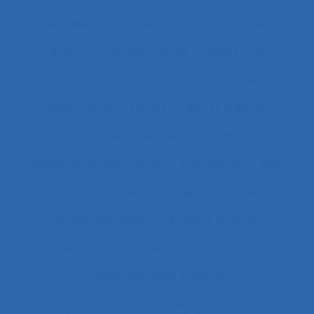
Bilan des actions de protection du métier
Binôme
Biomécanique
black-out
Blanchisseries
Blessé médullaire
Blessure
Blessures et maladies
Boîtes à gants
Bonnes pratiques
Borne tactile libre service
Boulangerie alternative
Briqueterie
BTP
Bulletins météorologiques
Bureau
Bureau paysager
Bureaux ouverts
Burnout
Bursite
Bus
Cadre
Cadre d’analyse implicite
Cadre intermédiaire
Cadres