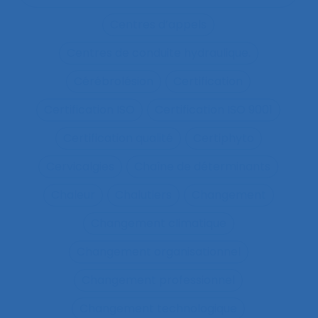
Centres d’appels
Centres de conduite hydraulique.
Cérébrolésion
Certification
Certification ISO
Certification ISO 9001
Certification qualité
Certiphyto
Cervicalgies
Chaîne de déterminants
Chaleur
Chalutiers
Changement
Changement climatique
Changement organisationnel
Changement professionnel
Changement technologique