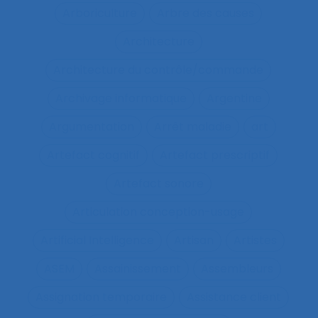
Arboriculture
Arbre des causes
Architecture
Architecture du contrôle/commande
Archivage informatique
Argentine
Argumentation
Arrêt maladie
art
Artefact cognitif
Artefact prescriptif
Artefact sonore
Articulation conception-usage
Artificial Intelligence
Artisan
Artistes
ASEM
Assainissement
Assembleurs
Assignation temporaire
Assistance client