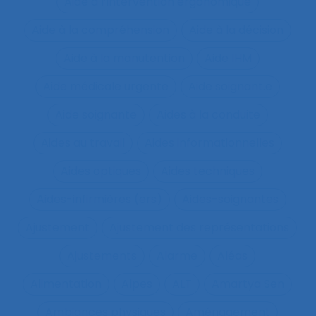
Aide à l’intervention ergonomique
Aide à la compréhension
Aide à la décision
Aide à la manutention
Aide IHM
Aide médicale urgente
Aide soignant.e
Aide soignante
Aides à la conduite
Aides au travail
Aides informationnelles
Aides optiques
Aides techniques
Aides-infirmières (ers)
Aides-soignantes
Ajustement
Ajustement des représentations
Ajustements
Alarme
Aléas
Alimentation
Alpes
ALT
Amartya Sen
Ambiances physiques
Aménagement