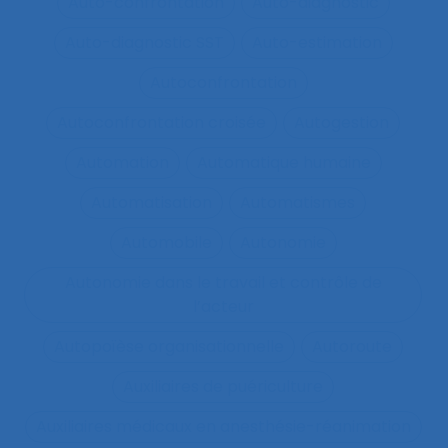
Auto-confrontation
Auto-diagnostic
Auto-diagnostic SST
Auto-estimation
Autoconfrontation
Autoconfrontation croisée
Autogestion
Automation
Automatique humaine
Automatisation
Automatismes
Automobile
Autonomie
Autonomie dans le travail et contrôle de
l’acteur
Autopoïèse organisationnelle
Autoroute
Auxiliaires de puériculture
Auxiliaires médicaux en anesthésie-réanimation