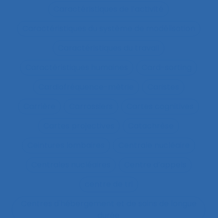
Caractéristiques de l’activité
Caractéristiques du système de modélisation
Caractéristiques du travail
Caractéristiques humaines
Card-sorting
Cardiofréquence-mètrie
Caristes
Carrière
Carrossiers
Cartes cognitives
Cartes projectives
Catachrèse
Ceintures lombaires
Centrale nucléaire
Centrales nucléaires
Centre d’appels
centre de tri
Centres d'hébergement et de soins de longue
durée