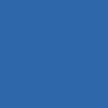
Chirurgie endoscopique (vidéochirurgie)
Chirurgie laparoscopique
Chirurgie robotique
Choix de matériel
Choix des situations à analyser
Chronique
Chroniques
CHSCT
Chutes
Cimenterie
Cirque
Cladistique
Classe
Classes de situations
Client
Climat social
Clinique de l’activité
CMR
Co-activité
Co-conception
Co-conception centrée utilisateur
Co-construction
Co-production du service