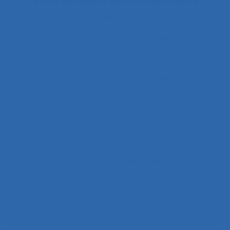
Il existe également des documents liés à :
"le produit vivant"
11.1 Comparaison entre les modes de dialogue
2.11.3 attention
2.9.7 decision making and risk assessment
2.9.7 prise de décision et évaluation de risque
2.9.9 learning
28.4 Furniture
2x12
2x12 heures
2x12h
3.4.1 static body measurements
3.4.3 muscular strength and endurance
3.4.4 posture
37.11 Conception de systèmes et ingénierie des