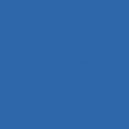
Charge de travail physique
Charge émotionnelle
Charge mentale
Charge mentale de travail
Charge mentale et ressources attentionnelles
Charge Physique
Charge physique du travail
Chargement
Chariot élévateur
Chariots élévateurs
Chatbot
Chaufferie nucléaire
Checklists
Chef de projet
Chefs d’équipe
Chemical hazards
Chimie
Chirurgical equipment
Chirurgie cardiaque