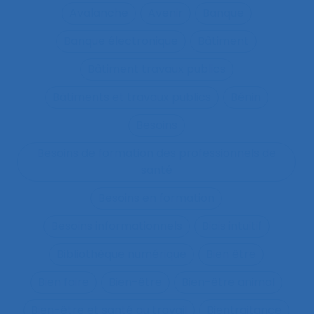
Avalanche
Avenir
Banque
Banque électronique
Bâtiment
Bâtiment travaux publics
Bâtiments et travaux publics
Bénin
Besoins
Besoins de formation des professionnels de
santé
Besoins en formation
Besoins informationnels
Biais intuitif
Bibliothèque numérique
Bien être
Bien faire
Bien-être
Bien-être animal
Bien-être et santé au travail
Bientraitance