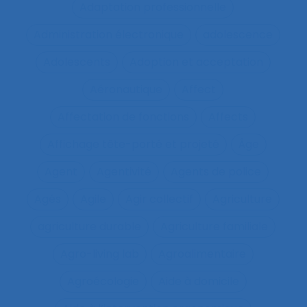
Adaptation professionnelle
Administration électronique
adolescence
Adolescents
Adoption et acceptation
Aéronautique
Affect
Affectation de fonctions
Affects
Affichage tête-porté et projeté
Âge
Agent
Agentivité
Agents de police
Agés
Agile
Agir collectif
Agriculture
agriculture durable
Agriculture familiale
Agro-living lab
Agroalimentaire
Agroécologie
Aide à domicile