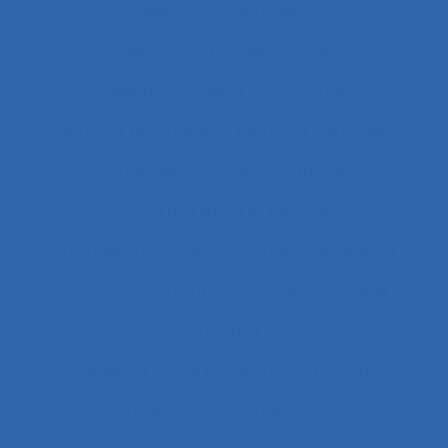
Assistance hypermédia
association professionnelle
Assurance-qualité
Astreinte
Astreinte psychique
astreinte thermique
Asymétries
Atelier collaboratif
Atteintes à la santé et au collectif
Attentes implicites
Attentes individuelles
Attention
Attention visuelle
Attitude
Attitudes
Attitudes au travail et satisfaction au travail
Attractivité
Authenticité