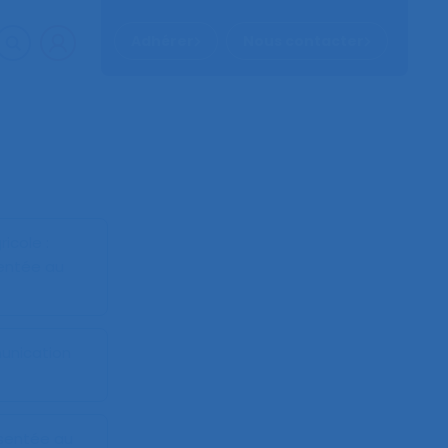
Adhérer
Nous contacter
icole :
entée au
unication
sentée au