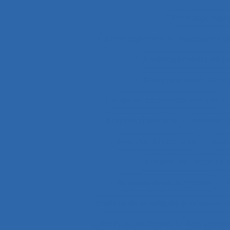
Aménagemen
Aménagement et disposition de
Aménagements de pos
Analyse a priori de ri
Analyse conversationnelle
Analyse d’activité
Analyse 
Analyse de l'activité
Analy
Analyse de l’activité d
Analyse de la demande
A
analyse de pratiques professionn
Analyse de travail
Analyse de