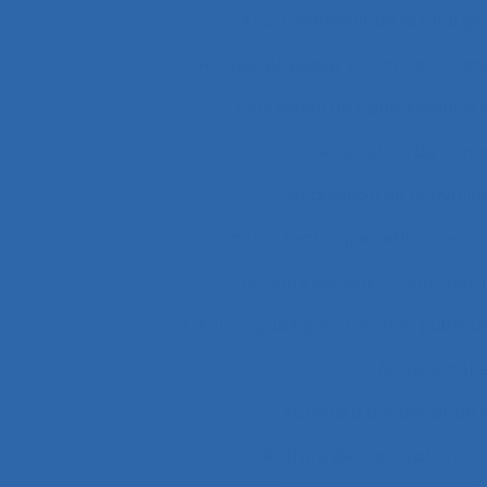
Accroissement de la charge 
Accueil physique
Accueil-triag
Acquisition de connaissance 
Acquisition de conn
Acquisition de nouvel
actes techniques efficaces
acteurs sociaux
Actimétr
Action publique
Action publique
Activité coll
Activité d’accueil et de
Activité de conception