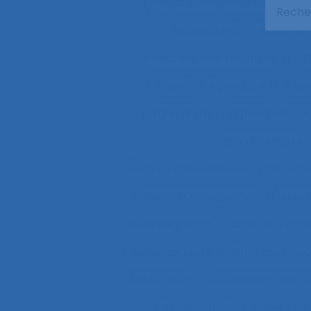
Adaptation professionnelle
Adolescents
Adoption
Affectation de fonctions
Af
Agent
Agentivité
Agen
Agriculture
agriculture du
Agroalimentaire
Aide à l’intervention ergonomiqu
Aide à la manutention
Aide 
Aide soignante
Aides à la con
Aides optiques
Aides techniq
Ajustement
Ajustement des re
Alimentation
Alpes
A