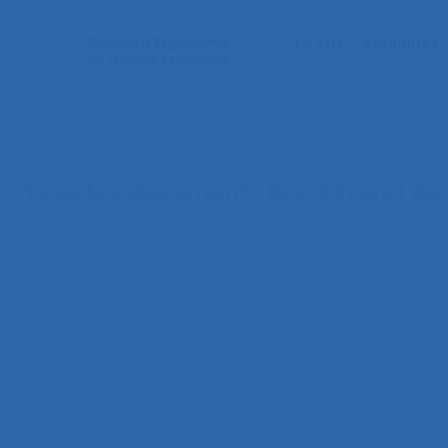
La SELF
Actualités
< Faire une nouvelle recherche documentaire
Tous les documents liés à
Projet de
Probst H., Cromer D. (2025).
La collaboration multimétie
questionnements à partir d’une intervention d’accom
58ème congrès de la SELF, Paris Nanterre.
Landry A., Tran Van A. (2007).
Proposition d’une démarch
présentée au 42ème congrès de la SELF, Saint-Malo.
La Dam A., Real C. (2018).
Dialogue entre projet et interv