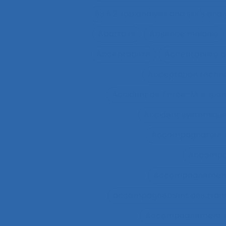
63.5.2 Job analysis and skills anal
Abattoirs
Absence maladie
Acceptabilité
Acceptabilité d
Acceptation techn
Accident de Three-Mile Isla
Accident systémiqu
Accompagnateur d
Accompa
Accompagnement 
accompagnement des trans
Accompagnement et 