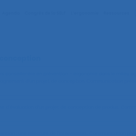
Agenda
Congrès de la SELF
L’ergonomie
Ressources
 conception
rs conseiller·ère en prévention – ergonome dans le milieu agr
pagnement d’un projet de conception
. Communication prés
e d’évaluation d’un projet de conception de produit
. Comm
ention : une relecture de l’intervention.
. Communication pré