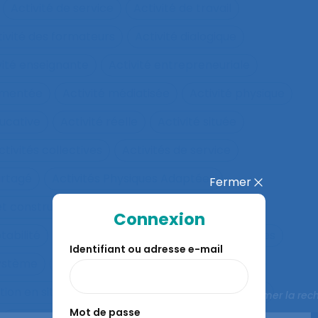
Activité de service
Activité de travail
tivité des formateurs
Activité dialogique
vité enseignante
Activité entrepreneuriale
rumentée
Activité médiatisée
Activité physique
ucative
Activité réelle
Activité située
ctivités collectives
Activités de service
artagé
Activités Physiques Adaptées
Fermer
et constructives
Activités répétitives
Connexion
tabilité
Adaptabilité et flexibilité des systèmes
Identifiant ou adresse e-mail
système
Adaptation
Adaptation à la règle
ion en situation de crise
Adaptation motrice
Fermer la rec
Mot de passe