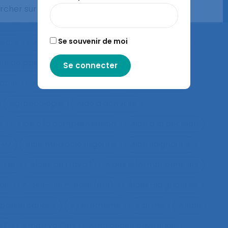
Administration électronique
adolescence
 et acceptation
Aéronautique
Affect
Se souvenir de moi
fects
Affichage tête-porté et projeté
Âge
ts de police
Agés
Agile
Agir collectif
rable
Agriculture familiale
Agro-living lab
Agroécologie
Aide à domicile
e
Aide à la compréhension
Aide à la décision
IHM
Aide médicale urgente
Aide soignant.e
duite
Aides au travail
Aides informationnelles
ues
Aides-infirmières (ers)
Aides-soignantes
présentations
Ajustements
Alarme
Aléas
LT
Amartya Sen
Ambiances physiques