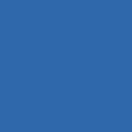
Analyse des données
Analyse des expositions
alyse des systèmes
Analyse des tâches
lyse de compétences
Analyse des travails
yse du coût/bénéfice
Analyse du travail
vail et analyse de compétences
vail et analyse des compétences
étences
Analyse du travail et des savoirs-faire
e
Analyse ergonomique de l’activité
avail
Analyse et aménagement du travail
le
Analyse fonctionnelle du besoin
 données
Analyse globale de la demande