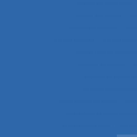
Activité de l’instructeur
Activité des cadres
Ac
Activité domestique
Acti
Activité humaine
Activité inst
Activité psycho-socio-éd
Activités artistiques
A
Activités en temps p
Activités productives 
Acuité visuelle sur écran
Adap
Adaptabilité et flexibilité du 
Adaptation de l’outil
adaptat