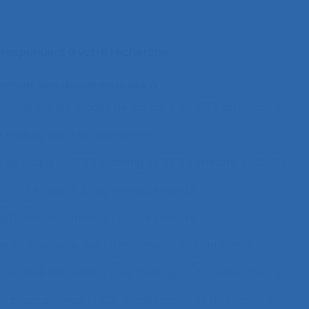
orrespondent à votre recherche
alement des documents liés à :
ison entre les modes de dialogue
2.11.3 attention
on making and risk assessment
n de risque
2.9.9 learning
28.4 Furniture
2x12
h
3.4.1 static body measurements
ength and endurance
3.4.4 posture
s et ingénierie des interfaces
4.1.1 enfants
1.3.4 Skill demands
44 training
51.2 education
fety programmes
63.1 Modélisation et simulation