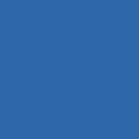
de travail
Accueil
Accueil de la clientèle
e
Acoustique des salles
Acquisition d’habilités
et de concept
Acquisition de connaissances
aissances et réalisation de concepts
les compétences
Acquisition de savoirs
Acteur réseau
Acteurs
Acteurs humains
ie
Action collective
Action ergonomique
 territoriale
Action située
Actions
Activité
ective
Activité constructive
 service aux usagers
Activité de cadres
Activité de conduite
Activité de guidage