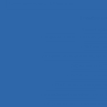
53ème congrès de la SELF, Bordeaux.
3 résultats c
Il existe ég
"le produit vivant"
11.1 Compara
2.9.7 decisi
2.9.7 prise de décision et évaluatio
2x12 heures
2x12
3.4.3 muscular str
37.11 Conception de système
4.4 experience and practice
4
51.2 Education, training and sa