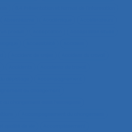
ysis
8.4 Présentation et format de l'information
Absentéisme
Académique
Accélérateurs
’un produit
Acceptation
Acceptation située
ologique
Accessibilité
Accident
nd
Accident de trajet
Accident du travail
e
Accidents
Accidents du travail
u dépistage
Accompagnement
gnement au changement
au changement dans l’entreprise
itions
Accompagnement du changement
qualité de vie
Accomplissement