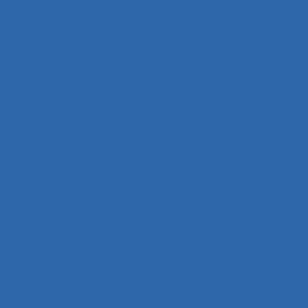
Analyse des compétences
Analyse des risques
An
Analyse des tâches et ana
Analyse discursive
Anal
Analyse du tra
Analyse du tra
Analyse du travail et des comp
Analyse ergonomiqu
Analyse ergonomique du tr
Analyse fonctionnel
Analyse géométrique des