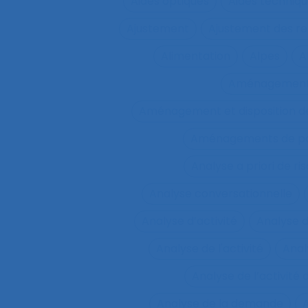
Aides optiques
Aides techniq
Ajustement
Ajustement des re
Alimentation
Alpes
A
Aménagemen
Aménagement et disposition de
Aménagements de pos
Analyse a priori de ri
Analyse conversationnelle
Analyse d’activité
Analyse 
Analyse de l'activité
Analy
Analyse de l’activité d
Analyse de la demande
A