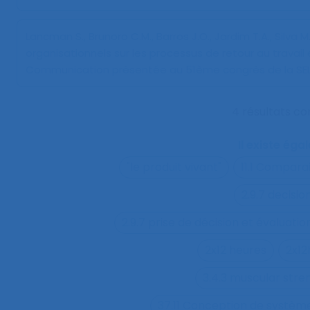
Lancman S., Brunoro C.M., Barros J.O., Jardim T.A., Silva M.D
organisationnels sur les processus de retour au travail 
Communication présentée au 51ème congrès de la SELF,
4 résultats c
Il existe ég
"le produit vivant"
11.1 Compara
2.9.7 decisi
2.9.7 prise de décision et évaluatio
2x12 heures
2x12
3.4.3 muscular str
37.11 Conception de système