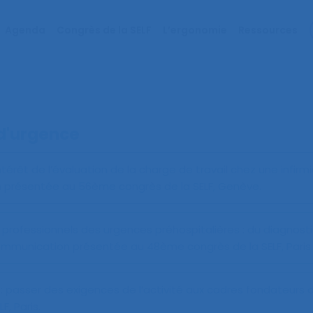
Agenda
Congrès de la SELF
L’ergonomie
Ressources
d'urgence
ntérêt de l’évaluation de la charge de travail chez une infirm
 présentée au 56ème congrès de la SELF, Genève.
professionnels des urgences préhospitalières : du diagnostic
ommunication présentée au 48ème congrès de la SELF, Paris.
 passer des exigences de l’activité aux cadres fondateurs d
, Paris.