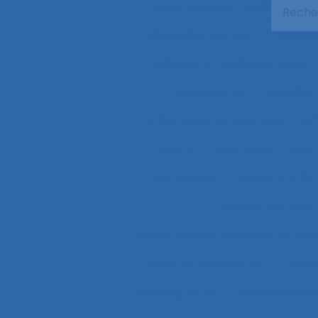
Adaptabilité et flexibilité du 
Adaptation de l’outil
adaptat
Adaptation professionnelle
Adolescents
Adoption
Affectation de fonctions
Af
Agent
Agentivité
Agen
Agriculture
agriculture du
Agroalimentaire
Aide à l’intervention ergonomiqu
Aide à la manutention
Aide 
Aide soignante
Aides à la con