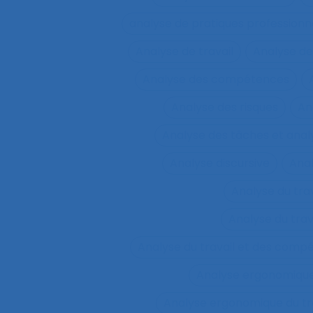
analyse de pratiques professionn
Analyse de travail
Analyse de
Analyse des compétences
Analyse des risques
An
Analyse des tâches et ana
Analyse discursive
Anal
Analyse du tra
Analyse du tra
Analyse du travail et des comp
Analyse ergonomiqu
Analyse ergonomique du tr