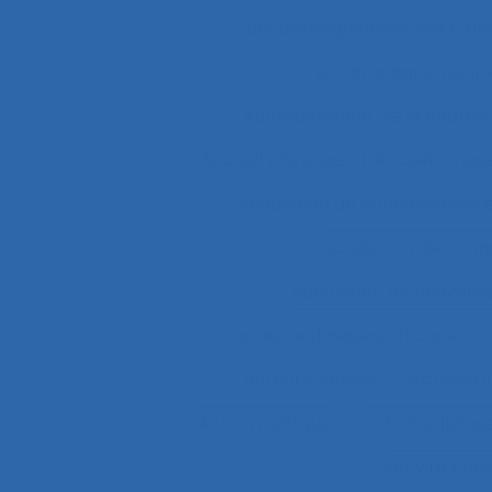
accompagnement des trans
Accompagnement et 
Accroissement de la charge 
Accueil physique
Accueil-triag
Acquisition de connaissance 
Acquisition de conn
Acquisition de nouvel
actes techniques efficaces
acteurs sociaux
Actimétr
Action publique
Action publique
Activité coll