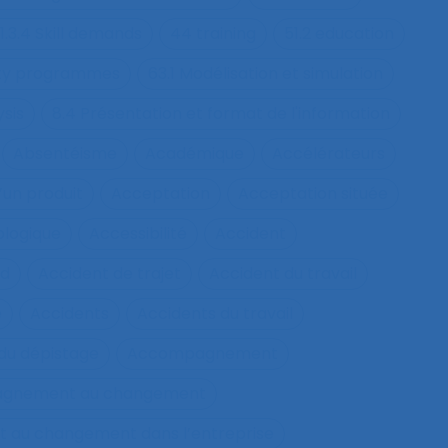
1.3.4 Skill demands
44 training
51.2 education
fety programmes
63.1 Modélisation et simulation
ysis
8.4 Présentation et format de l'information
Absentéisme
Académique
Accélérateurs
’un produit
Acceptation
Acceptation située
ologique
Accessibilité
Accident
nd
Accident de trajet
Accident du travail
e
Accidents
Accidents du travail
u dépistage
Accompagnement
gnement au changement
au changement dans l’entreprise