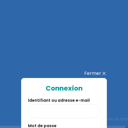
 service aux usagers
Activité de cadres
Activité de conduite
Activité de guidage
Activité de service
Activité de travail
tivité des formateurs
Activité dialogique
vité enseignante
Activité entrepreneuriale
rumentée
Activité médiatisée
Activité physique
Fermer
ucative
Activité réelle
Activité située
ctivités collectives
Activités de service
Connexion
artagé
Activités Physiques Adaptées
Identifiant ou adresse e-mail
et constructives
Activités répétitives
Fermer la rec
tabilité
Adaptabilité et flexibilité des systèmes
Mot de passe