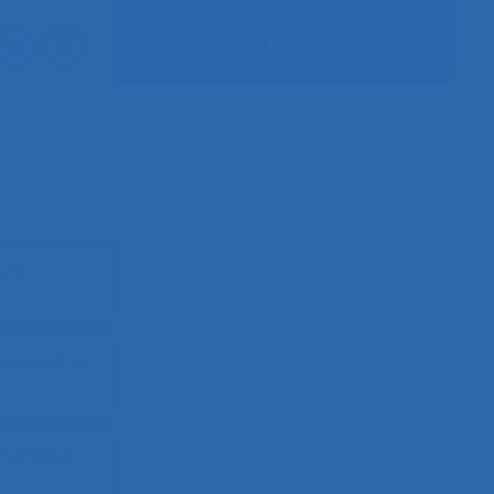
Adhérer
Nous contacter
ière
 à l’action
e celle-ci
.