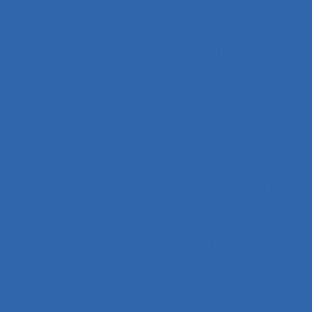
4.4 experience and practice
4
51.2 Education, training and sa
63.5.2 Job analysis and skills anal
Abattoirs
Absence maladie
Acceptabilité
Acceptabilité d
Acceptation techn
Accident de Three-Mile Isla
Accident systémiqu
Accompagnateur d
Accompa
Accompagnement 