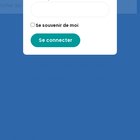
système
Adaptation
Adaptation à la règle
ion en situation de crise
Adaptation motrice
Se souvenir de moi
Administration électronique
adolescence
 et acceptation
Aéronautique
Affect
fects
Affichage tête-porté et projeté
Âge
ts de police
Agés
Agile
Agir collectif
rable
Agriculture familiale
Agro-living lab
Agroécologie
Aide à domicile
e
Aide à la compréhension
Aide à la décision
IHM
Aide médicale urgente
Aide soignant.e
duite
Aides au travail
Aides informationnelles