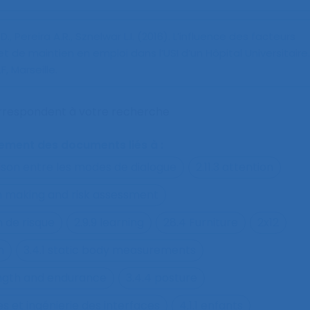
., Pereira A.R., Sznelwar L.I. (2016).
L’influence des facteurs
et de maintien en emploi dans l’USI d’un Hôpital Universitaire
.
 Marseille.
orrespondent à votre recherche
alement des documents liés à :
ison entre les modes de dialogue
2.11.3 attention
on making and risk assessment
n de risque
2.9.9 learning
28.4 Furniture
2x12
h
3.4.1 static body measurements
ength and endurance
3.4.4 posture
s et ingénierie des interfaces
4.1.1 enfants