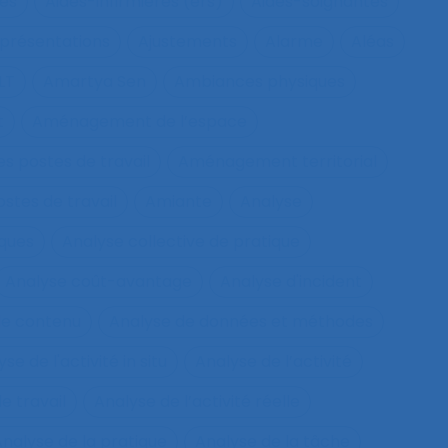
ues
Aides-infirmières (ers)
Aides-soignantes
présentations
Ajustements
Alarme
Aléas
LT
Amartya Sen
Ambiances physiques
t
Aménagement de l’espace
s postes de travail
Aménagement territorial
tes de travail
Amiante
Analyse
sques
Analyse collective de pratique
Analyse coût-avantage
Analyse d'incident
de contenu
Analyse de données et méthodes
se de l'activité in situ
Analyse de l’activité
e travail
Analyse de l’activité réelle
nalyse de la pratique
Analyse de la tâche