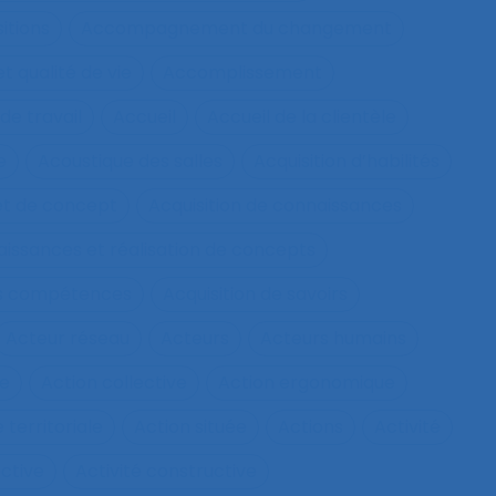
itions
Accompagnement du changement
qualité de vie
Accomplissement
de travail
Accueil
Accueil de la clientèle
e
Acoustique des salles
Acquisition d’habilités
et de concept
Acquisition de connaissances
aissances et réalisation de concepts
les compétences
Acquisition de savoirs
Acteur réseau
Acteurs
Acteurs humains
ie
Action collective
Action ergonomique
 territoriale
Action située
Actions
Activité
ective
Activité constructive