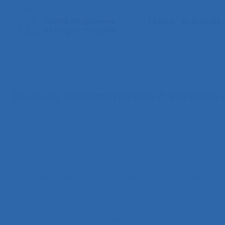
La SELF
Actualités
< Faire une nouvelle recherche documentaire
Tous les documents liés à
Services 
Youabd S., Omali A., Tahri L., Wifaq K., El Kholti A. (2022).
I
présentant un facteur de vulnérabilité
. Communication
Arial M., Benoît D. (2013).
Enjeux psychosociaux chez des 
de transformation du travail en situation d’urgence
. C
Lemarchand A., Michez B. (2015).
Performance et santé :
Communication présentée au 50ème congrès de la SELF