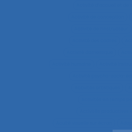
Activité d’accueil et de
Activité de conception
Activité de l’instructeur
Activité des cadres
Ac
Activité domestique
Acti
Activité humaine
Activité inst
Activité psycho-socio-éd
Activités artistiques
A
Activités en temps p
Activités productives 
Acuité visuelle sur écran
Adap