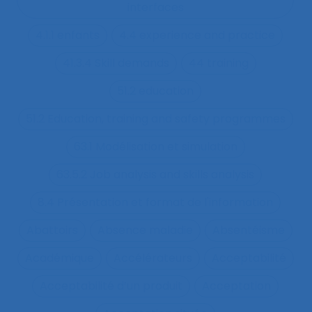
interfaces
4.1.1 enfants
4.4 experience and practice
41.3.4 Skill demands
44 training
51.2 education
51.2 Education, training and safety programmes
63.1 Modélisation et simulation
63.5.2 Job analysis and skills analysis
8.4 Présentation et format de l'information
Abattoirs
Absence maladie
Absentéisme
Académique
Accélérateurs
Acceptabilité
Acceptabilité d’un produit
Acceptation