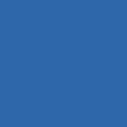
Bilan des actions de protection du métier
Binôme
Biomécanique
black-out
Blanchisseries
Blessé médullaire
Blessure
Blessures et maladies
Boîtes à gants
Bonnes pratiques
Borne tactile libre service
Boulangerie alternative
Briqueterie
BTP
Bulletins météorologiques
Bureau
Bureau paysager
Bureaux ouverts
Burnout
Bursite
Bus
Cadre
Cadre d’analyse implicite
Cadre intermédiaire
Cadres