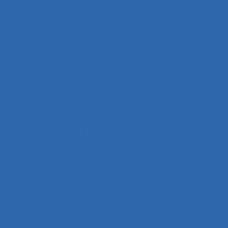
Arboriculture
Arbre des causes
Architecture
Architecture du contrôle/commande
Archivage informatique
Argentine
Argumentation
Arrêt maladie
art
Artefact cognitif
Artefact prescriptif
Artefact sonore
Articulation conception-usage
Artificial Intelligence
Artisan
Artistes
ASEM
Assainissement
Assembleurs
Assignation temporaire
Assistance client