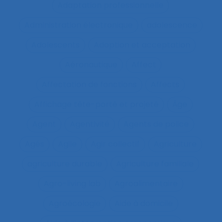
Adaptation professionnelle
Administration électronique
adolescence
Adolescents
Adoption et acceptation
Aéronautique
Affect
Affectation de fonctions
Affects
Affichage tête-porté et projeté
Âge
Agent
Agentivité
Agents de police
Agés
Agile
Agir collectif
Agriculture
agriculture durable
Agriculture familiale
Agro-living lab
Agroalimentaire
Agroécologie
Aide à domicile