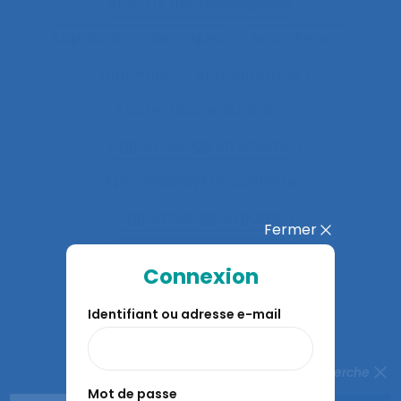
Apports méthodologiques
Appréciation des risques
Appréhension
Apprentis
Apprentissage
Apprentissage du geste
Apprentissage en binôme
Apprentissage en contexte
Apprentissage expansif
Fermer
Apprentissage interactif
Connexion
Apprentissage organisationnel
Identifiant ou adresse e-mail
Apprentissage situé
Apprentissages organisationnels
Fermer la recherche
Mot de passe
Apprentissages sociaux