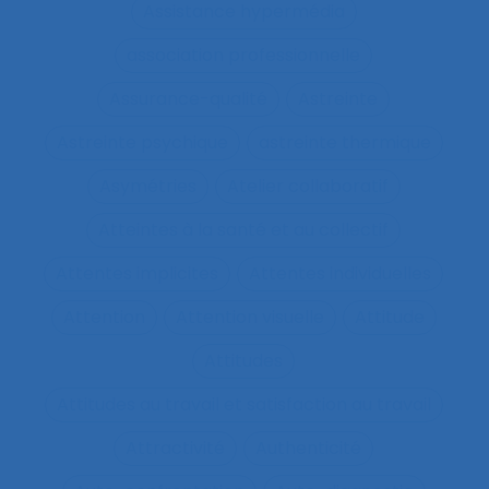
Assistance hypermédia
association professionnelle
Assurance-qualité
Astreinte
Astreinte psychique
astreinte thermique
Asymétries
Atelier collaboratif
Atteintes à la santé et au collectif
Attentes implicites
Attentes individuelles
Attention
Attention visuelle
Attitude
Attitudes
Attitudes au travail et satisfaction au travail
Attractivité
Authenticité