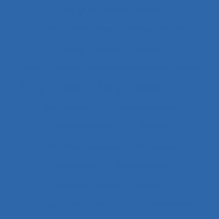
Charge de travail physique
Charge émotionnelle
Charge mentale
Charge mentale de travail
Charge mentale et ressources attentionnelles
Charge Physique
Charge physique du travail
Chargement
Chariot élévateur
Chariots élévateurs
Chatbot
Chaufferie nucléaire
Checklists
Chef de projet
Chefs d’équipe
Chemical hazards
Chimie
Chirurgical equipment
Chirurgie cardiaque