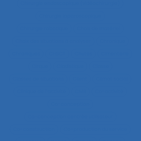
Chirurgie endoscopique (vidéochirurgie)
Chirurgie laparoscopique
Chirurgie robotique
Choix de matériel
Choix des situations à analyser
Chronique
Chroniques
CHSCT
Chutes
Cimenterie
Cirque
Cladistique
Classe
Classes de situations
Client
Climat social
Clinique de l’activité
CMR
Co-activité
Co-conception
Co-conception centrée utilisateur
Co-construction
Co-production du service