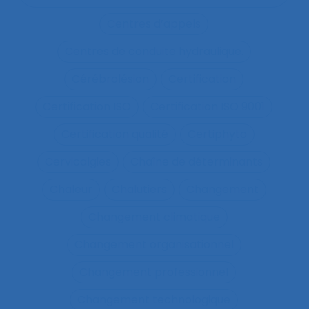
Centres d’appels
Centres de conduite hydraulique.
Cérébrolésion
Certification
Certification ISO
Certification ISO 9001
Certification qualité
Certiphyto
Cervicalgies
Chaîne de déterminants
Chaleur
Chalutiers
Changement
Changement climatique
Changement organisationnel
Changement professionnel
Changement technologique