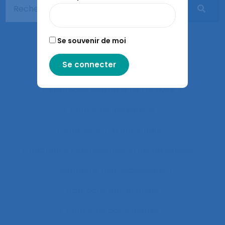
Apprentissages sociaux
Approaches and method
Se souvenir de moi
approche développementale
Approche écosystémique à la santé
approche holistique de l’activité
Approche individuelle
Approche instrumentale
Approche macroscopique/microscopique
Approche méthodologique
Approche partenariale
Approche participative