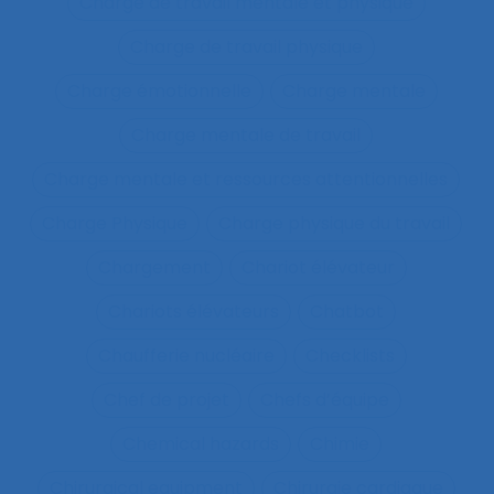
Charge de travail mentale et physique
Charge de travail physique
Charge émotionnelle
Charge mentale
Charge mentale de travail
Charge mentale et ressources attentionnelles
Charge Physique
Charge physique du travail
Chargement
Chariot élévateur
Chariots élévateurs
Chatbot
Chaufferie nucléaire
Checklists
Chef de projet
Chefs d’équipe
Chemical hazards
Chimie
Chirurgical equipment
Chirurgie cardiaque