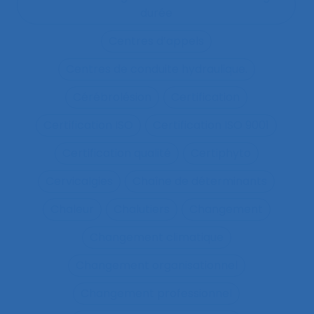
durée
Centres d’appels
Centres de conduite hydraulique.
Cérébrolésion
Certification
Certification ISO
Certification ISO 9001
Certification qualité
Certiphyto
Cervicalgies
Chaîne de déterminants
Chaleur
Chalutiers
Changement
Changement climatique
Changement organisationnel
Changement professionnel