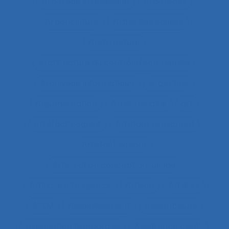
Arbitrage stratégique
Arbitrages
Arboriculture
Arbre des causes
Architecture
Architecture du contrôle/commande
Archivage informatique
Argentine
Argumentation
Arrêt maladie
art
Artefact cognitif
Artefact prescriptif
Artefact sonore
Articulation conception-usage
Artificial Intelligence
Artisan
Artistes
ASEM
Assainissement
Assembleurs
Assignation temporaire
Assistance client