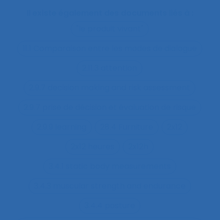
Il existe également des documents liés à :
"le produit vivant"
11.1 Comparaison entre les modes de dialogue
2.11.3 attention
2.9.7 decision making and risk assessment
2.9.7 prise de décision et évaluation de risque
2.9.9 learning
28.4 Furniture
2x12
2x12 heures
2x12h
3.4.1 static body measurements
3.4.3 muscular strength and endurance
3.4.4 posture