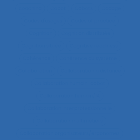
coaching
Cobot
Cobots
Codage
Codes d'usages
Codes of practice
Cognition
Cognition distribuée
Cognition située
Cognitive readiness
Cohérence
Cohérence du système
Collaboration
Collaboration à distance
Collaboration humain-cobot
Collaboration humain/IA
Collaboration interprofessionnelle
Collaboration multimétiers
Collaboration organisateurs/ergonomes