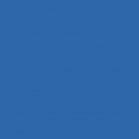
Aide à l’intervention ergonomique
Aide à la compréhension
Aide à la décision
Aide à la manutention
Aide IHM
Aide médicale urgente
Aide soignant.e
Aide soignante
Aides à la conduite
Aides au travail
Aides informationnelles
Aides optiques
Aides techniques
Aides-infirmières (ers)
Aides-soignantes
Ajustement
Ajustement des représentations
Ajustements
Alarme
Aléas
Alimentation
Alpes
ALT
Amartya Sen