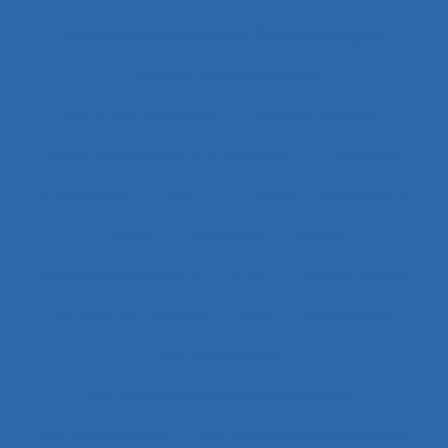
Chirurgie endoscopique (vidéochirurgie)
Chirurgie laparoscopique
Chirurgie robotique
Choix de matériel
Choix des situations à analyser
Chronique
Chroniques
CHSCT
Chutes
Cimenterie
Cirque
Cladistique
Classe
Classes de situations
Client
Climat social
Clinique de l’activité
CMR
Co-activité
Co-conception
Co-conception centrée utilisateur
Co-construction
Co-production du service