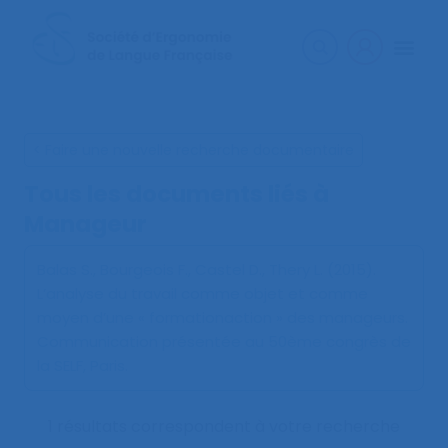
< Faire une nouvelle recherche documentaire
Tous les documents liés à
Manageur
Balas S., Bourgeois F., Castel D., Thery L. (2015).
L’analyse du travail comme objet et comme
moyen d’une « formationaction » des manageurs
.
Communication présentée au 50ème congrès de
la SELF, Paris.
1 résultats correspondent à votre recherche