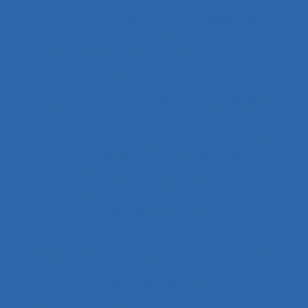
Auto-confrontation
Auto-diagnostic
Auto-diagnostic SST
Auto-estimation
Autoconfrontation
Autoconfrontation croisée
Autogestion
Automation
Automatique humaine
Automatisation
Automatismes
Automobile
Autonomie
Autonomie dans le travail et contrôle de
l’acteur
Autopoïèse organisationnelle
Autoroute
Auxiliaires de puériculture