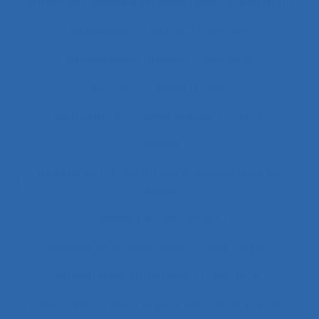
Auxiliaires médicaux en anesthésie-réanimation
Avalanche
Avenir
Banque
Banque électronique
Bâtiment
Bâtiment travaux publics
Bâtiments et travaux publics
Bénin
Besoins
Besoins de formation des professionnels de
santé
Besoins en formation
Besoins informationnels
Biais intuitif
Bibliothèque numérique
Bien être
Bien faire
Bien-être
Bien-être animal