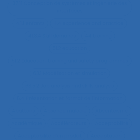
37.11 Conception de systèmes et ingénierie des
interfaces
4.1.1 enfants
4.4 experience and practice
41.3.4 Skill demands
44 training
51.2 education
51.2 Education, training and safety programmes
63.1 Modélisation et simulation
63.5.2 Job analysis and skills analysis
8.4 Présentation et format de l'information
Abattoirs
Absence maladie
Absentéisme
Académique
Accélérateurs
Acceptabilité
Acceptabilité d’un produit
Acceptation