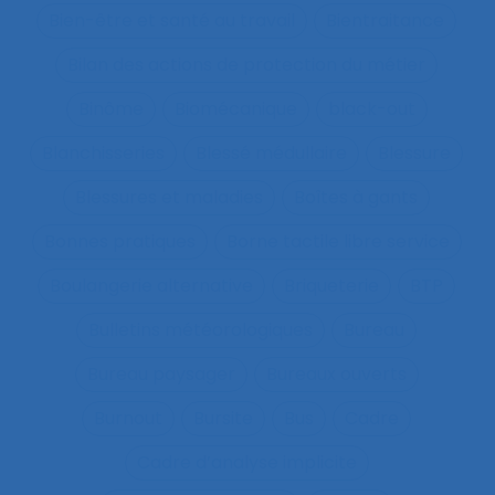
Bien-être et santé au travail
Bientraitance
Bilan des actions de protection du métier
Binôme
Biomécanique
black-out
Blanchisseries
Blessé médullaire
Blessure
Blessures et maladies
Boîtes à gants
Bonnes pratiques
Borne tactile libre service
Boulangerie alternative
Briqueterie
BTP
Bulletins météorologiques
Bureau
Bureau paysager
Bureaux ouverts
Burnout
Bursite
Bus
Cadre
Cadre d’analyse implicite