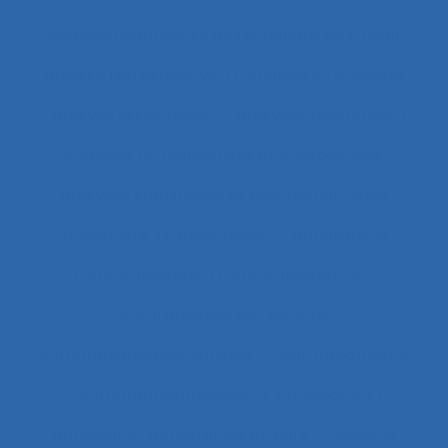
Analyse quantitative des situations de travail
analyse rétrospective
Analyse stratégique
analyse systémique
Analyses posturales
Analyses rétrospectives et prospectives
Analyses statistiques et psychométriques
Ancienneté
Anesthésie
Annotations
Anthropocène
Anthropocentré
Anthropologie de l’activité
Anthropologie économique
Anthropométrie
Anthropotechnologie
Anticipation
Anticiper et détecter les erreurs
Anxiété