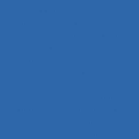
Adaptation professionnelle
Administration électronique
adolescence
Adolescents
Adoption et acceptation
Aéronautique
Affect
Affectation de fonctions
Affects
Affichage tête-porté et projeté
Âge
Agent
Agentivité
Agents de police
Agés
Agile
Agir collectif
Agriculture
agriculture durable
Agriculture familiale
Agro-living lab
Agroalimentaire
Agroécologie
Aide à domicile