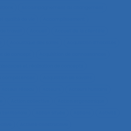
itions
Accompagnement du changement
qualité de vie
Accomplissement
de travail
Accueil
Accueil de la clientèle
e
Acoustique des salles
Acquisition d’habilités
et de concept
Acquisition de connaissances
aissances et réalisation de concepts
les compétences
Acquisition de savoirs
Acteur réseau
Acteurs
Acteurs humains
ie
Action collective
Action ergonomique
 territoriale
Action située
Actions
Activité
ective
Activité constructive