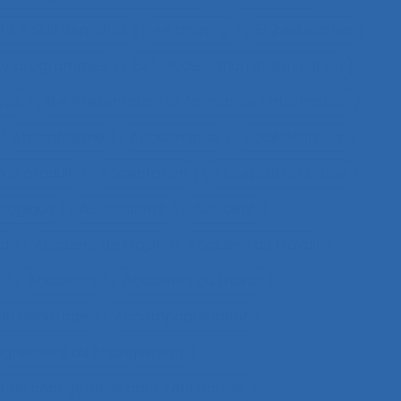
1.3.4 Skill demands
44 training
51.2 education
fety programmes
63.1 Modélisation et simulation
ysis
8.4 Présentation et format de l'information
Absentéisme
Académique
Accélérateurs
’un produit
Acceptation
Acceptation située
ologique
Accessibilité
Accident
nd
Accident de trajet
Accident du travail
e
Accidents
Accidents du travail
u dépistage
Accompagnement
gnement au changement
au changement dans l’entreprise