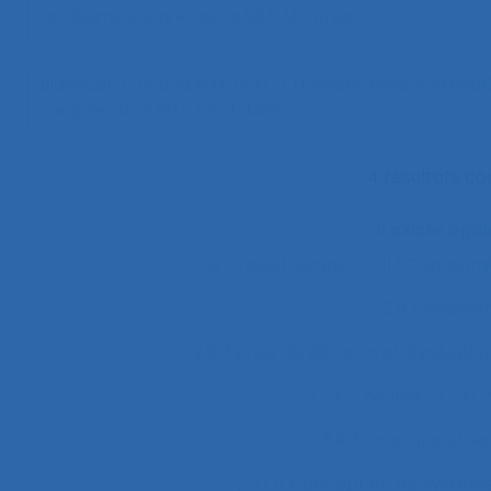
au 36ème congrès de la SELF, Montréal.
Blanquet J., Poupa M.M. (2007).
Fiabiliser, enrichir la re
congrès de la SELF, Saint-Malo.
4 résultats c
Il existe ég
"le produit vivant"
11.1 Compara
2.9.7 decisi
2.9.7 prise de décision et évaluatio
2x12 heures
2x12
3.4.3 muscular str
37.11 Conception de système