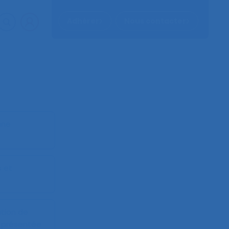
Adhérer
Nous contacter
une
s et
tion de
 présentée