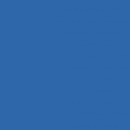
analyse de pratiques professionn
Analyse de travail
Analyse de
Analyse des compétences
Analyse des risques
An
Analyse des tâches et ana
Analyse discursive
Anal
Analyse du tra
Analyse du tra
Analyse du travail et des comp
Analyse ergonomiqu
Analyse ergonomique du tr