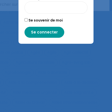
système
Adaptation
Adaptation à la règle
ion en situation de crise
Adaptation motrice
Se souvenir de moi
Administration électronique
adolescence
 et acceptation
Aéronautique
Affect
fects
Affichage tête-porté et projeté
Âge
ts de police
Agés
Agile
Agir collectif
rable
Agriculture familiale
Agro-living lab
Agroécologie
Aide à domicile
e
Aide à la compréhension
Aide à la décision
IHM
Aide médicale urgente
Aide soignant.e
duite
Aides au travail
Aides informationnelles