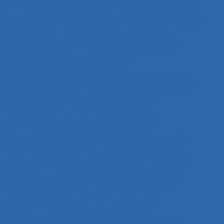
ues
Aides-infirmières (ers)
Aides-soignantes
présentations
Ajustements
Alarme
Aléas
LT
Amartya Sen
Ambiances physiques
t
Aménagement de l’espace
s postes de travail
Aménagement territorial
tes de travail
Amiante
Analyse
sques
Analyse collective de pratique
Analyse coût-avantage
Analyse d'incident
de contenu
Analyse de données et méthodes
se de l'activité in situ
Analyse de l’activité
e travail
Analyse de l’activité réelle
nalyse de la pratique
Analyse de la tâche