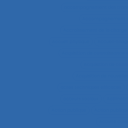
accompagnement des trans
Accompagnement et 
Accroissement de la charge 
Accueil physique
Accueil-triag
Acquisition de connaissance 
Acquisition de conn
Acquisition de nouvel
actes techniques efficaces
acteurs sociaux
Actimétr
Action publique
Action publique
Activité coll