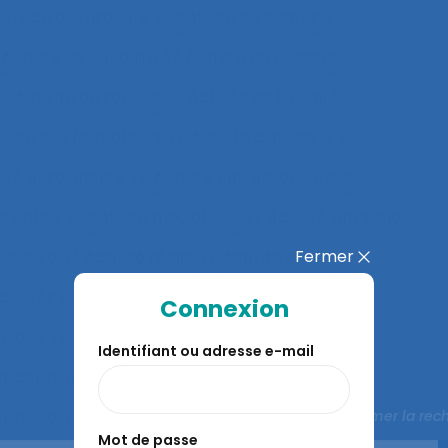
 service aux usagers
Activité de cadres
Activité de conduite
Activité de guidage
Activité de service
Activité de travail
tivité des formateurs
Activité dialogique
vité enseignante
Activité entrepreneuriale
rumentée
Activité médiatisée
Activité physique
Fermer
ucative
Activité réelle
Activité située
ctivités collectives
Activités de service
Connexion
artagé
Activités Physiques Adaptées
Identifiant ou adresse e-mail
et constructives
Activités répétitives
Fermer la rec
tabilité
Adaptabilité et flexibilité des systèmes
Mot de passe