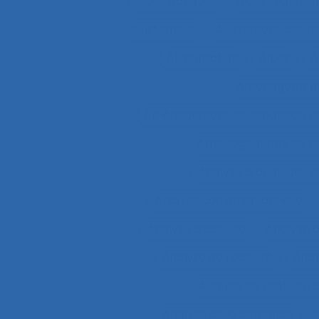
Aides optiques
Aides techniq
Ajustement
Ajustement des re
Alimentation
Alpes
A
Aménagemen
Aménagement et disposition de
Aménagements de pos
Analyse a priori de ri
Analyse conversationnelle
Analyse d’activité
Analyse 
Analyse de l'activité
Analy
Analyse de l’activité d
Analyse de la demande
A