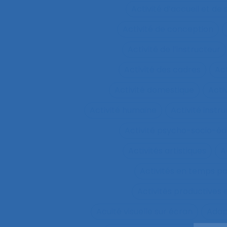
Activité d’accueil et de
Activité de conception
Activité de l’instructeur
Activité des cadres
Ac
Activité domestique
Acti
Activité humaine
Activité inst
Activité psycho-socio-éd
Activités artistiques
A
Activités en temps p
Activités productives 
Acuité visuelle sur écran
Adap