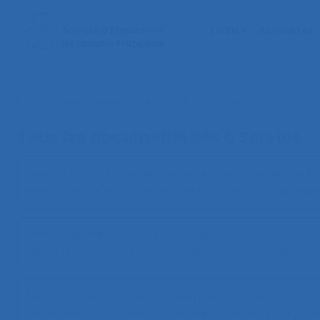
La SELF
Actualités
< Faire une nouvelle recherche documentaire
Tous les documents liés à
Service
Hubault F. (2023).
Penser Service et Territoire dans un
ergonomie de l’immatériel
. Communication présentée au
Galey L., Stankovic S., Prunier-Poulmaire S. (2023).
Concev
ressources
. Communication présentée au 57ème congrès 
Vallery G., Caron L. (2001).
Développement des technolog
l’organisation du travail : quelques réflexions sur la pl