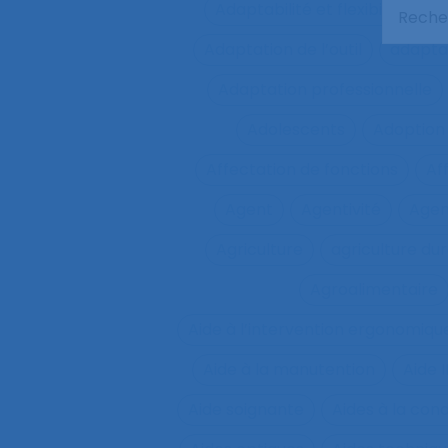
Adaptabilité et flexibilité du 
Adaptation de l’outil
adaptat
Adaptation professionnelle
Adolescents
Adoption
Affectation de fonctions
Af
Agent
Agentivité
Agen
Agriculture
agriculture du
Agroalimentaire
Aide à l’intervention ergonomiqu
Aide à la manutention
Aide 
Aide soignante
Aides à la con