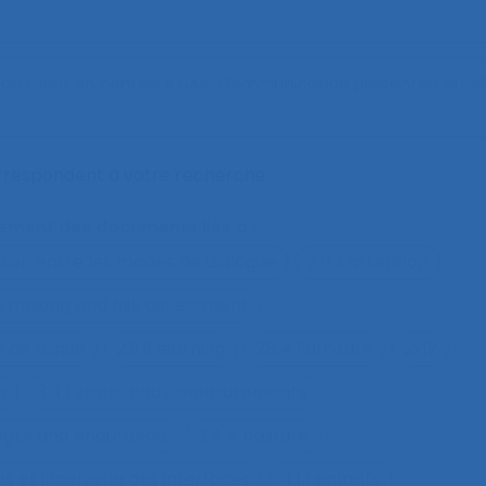
lation client en contexte SAV
. Communication présentée au 
orrespondent à votre recherche
alement des documents liés à :
ison entre les modes de dialogue
2.11.3 attention
on making and risk assessment
n de risque
2.9.9 learning
28.4 Furniture
2x12
h
3.4.1 static body measurements
ength and endurance
3.4.4 posture
s et ingénierie des interfaces
4.1.1 enfants