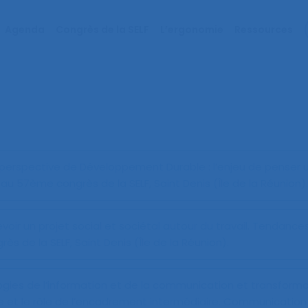
Agenda
Congrès de la SELF
L’ergonomie
Ressources
e perspective de Développement Durable : l’enjeu de penser 
 57ème congrès de la SELF, Saint Denis (Île de la Réunion).
oir un projet social et sociétal autour du travail. Tendance
de la SELF, Saint Denis (Île de la Réunion).
ies de l’information et de la communication et transforma
ace et le rôle de l’encadrement intermédiaire
. Communication