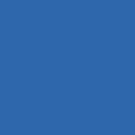
4.4 experience and practice
4
51.2 Education, training and sa
63.5.2 Job analysis and skills anal
Abattoirs
Absence maladie
Acceptabilité
Acceptabilité d
Acceptation techn
Accident de Three-Mile Isla
Accident systémiqu
Accompagnateur d
Accompa
Accompagnement 