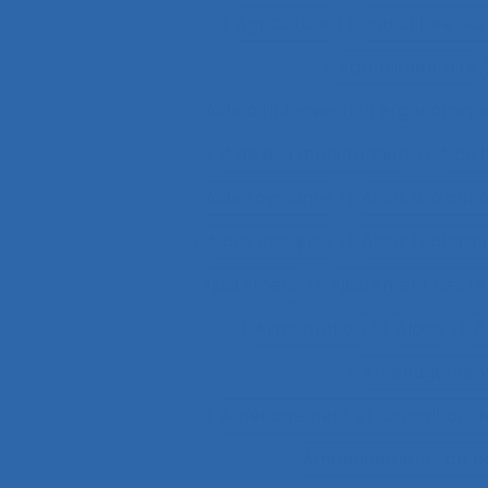
Agriculture
agriculture du
Agroalimentaire
Aide à l’intervention ergonomiqu
Aide à la manutention
Aide 
Aide soignante
Aides à la con
Aides optiques
Aides techniq
Ajustement
Ajustement des re
Alimentation
Alpes
A
Aménagemen
Aménagement et disposition de
Aménagements de pos