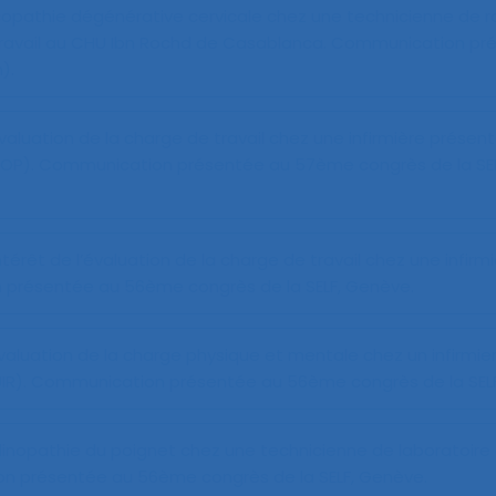
copathie dégénérative cervicale chez une technicienne de r
ravail au CHU Ibn Rochd de Casablanca
. Communication pr
).
valuation de la charge de travail chez une infirmière présen
TOP)
. Communication présentée au 57ème congrès de la SEL
ntérêt de l’évaluation de la charge de travail chez une infirm
 présentée au 56ème congrès de la SELF, Genève.
valuation de la charge physique et mentale chez un infirmie
IR)
. Communication présentée au 56ème congrès de la SEL
inopathie du poignet chez une technicienne de laboratoire
n présentée au 56ème congrès de la SELF, Genève.