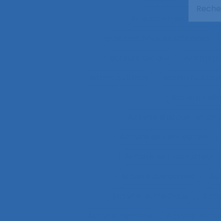
Acquisition de nouvel
actes techniques efficaces
acteurs sociaux
Actimétr
Action publique
Action publique
Activité coll
Activité d’accueil et de
Activité de conception
Activité de l’instructeur
Activité des cadres
Ac
Activité domestique
Acti
Activité humaine
Activité inst