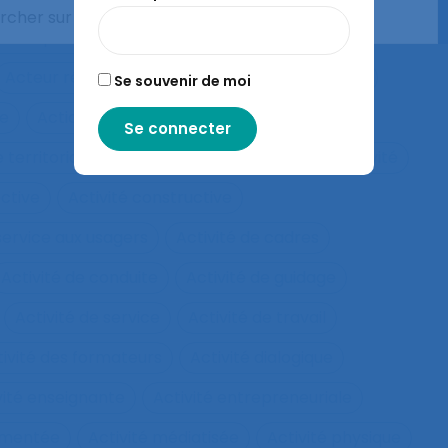
les compétences
Acquisition de savoirs
Acteur réseau
Acteurs
Acteurs humains
Se souvenir de moi
ie
Action collective
Action ergonomique
 territoriale
Action située
Actions
Activité
ective
Activité constructive
 service aux usagers
Activité de cadres
Activité de conduite
Activité de guidage
Activité de service
Activité de travail
tivité des formateurs
Activité dialogique
vité enseignante
Activité entrepreneuriale
rumentée
Activité médiatisée
Activité physique