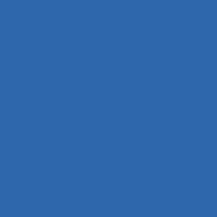
ison entre les modes de dialogue
2.11.3 attention
on making and risk assessment
n de risque
2.9.9 learning
28.4 Furniture
2x12
h
3.4.1 static body measurements
ength and endurance
3.4.4 posture
s et ingénierie des interfaces
4.1.1 enfants
1.3.4 Skill demands
44 training
51.2 education
fety programmes
63.1 Modélisation et simulation
ysis
8.4 Présentation et format de l'information
Absentéisme
Académique
Accélérateurs
’un produit
Acceptation
Acceptation située