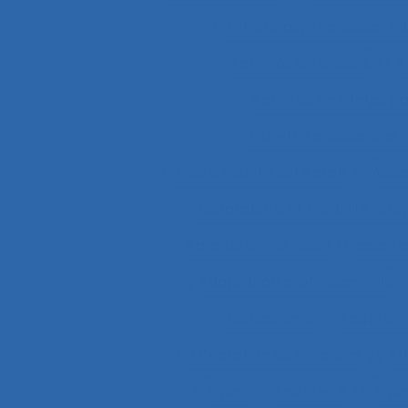
Activité psycho-socio-éd
Activités artistiques
A
Activités en temps p
Activités productives 
Acuité visuelle sur écran
Adap
Adaptabilité et flexibilité du 
Adaptation de l’outil
adaptat
Adaptation professionnelle
Adolescents
Adoption
Affectation de fonctions
Af
Agent
Agentivité
Agen