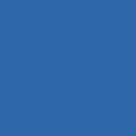
ucative
Activité réelle
Activité située
ctivités collectives
Activités de service
artagé
Activités Physiques Adaptées
et constructives
Activités répétitives
tabilité
Adaptabilité et flexibilité des systèmes
système
Adaptation
Adaptation à la règle
ion en situation de crise
Adaptation motrice
Administration électronique
adolescence
 et acceptation
Aéronautique
Affect
fects
Affichage tête-porté et projeté
Âge
ts de police
Agés
Agile
Agir collectif