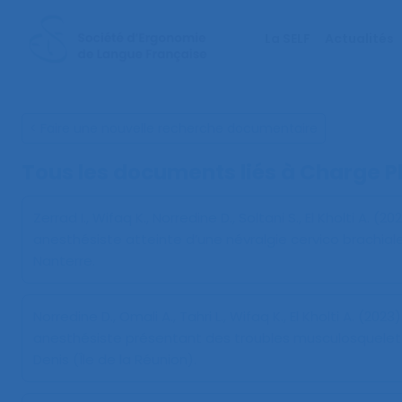
La SELF
Actualités
< Faire une nouvelle recherche documentaire
Tous les documents liés à
Charge P
Zerrad I., Wifaq K., Norredine D., Soltani S., El Kholti A. (20
anesthésiste atteinte d’une névralgie cervico brachial
Nanterre.
Norredine D., Omali A., Tahri L., Wifaq K., El Kholti A. (2023)
anesthésiste présentant des troubles musculosquelet
Denis (Île de la Réunion).