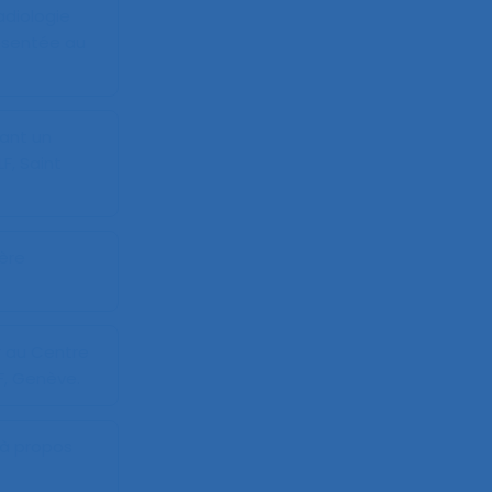
adiologie
ésentée au
tant un
F, Saint
ière
r au Centre
F, Genève.
 à propos