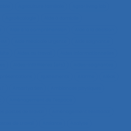
rable
Agriculture familiale
Agro-living lab
Agroécologie
Aide à domicile
e
Aide à la compréhension
Aide à la décision
IHM
Aide médicale urgente
Aide soignant.e
duite
Aides au travail
Aides informationnelles
ues
Aides-infirmières (ers)
Aides-soignantes
présentations
Ajustements
Alarme
Aléas
LT
Amartya Sen
Ambiances physiques
t
Aménagement de l’espace
s postes de travail
Aménagement territorial
tes de travail
Amiante
Analyse