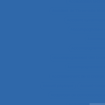
Acceptation techn
Accident de Three-Mile Isla
Accident systémiqu
Accompagnateur d
Accompa
Accompagnement 
accompagnement des trans
Accompagnement et 
Accroissement de la charge 
Accueil physique
Accueil-triag
Acquisition de connaissance 
Acquisition de conn