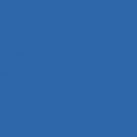
stic
tion
PACT DU
SELF, Paris.
lective de la