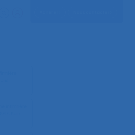
Adhérer
Nous contacter
firmière
aris
e infirmière
ELF, Saint