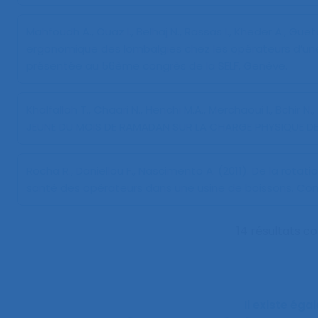
Mahfoudh A., Ouaz I., Belhaj N., Rassas I., Kheder A., Guetar
ergonomique des lombalgies chez les opérateurs d’une
présentée au 56ème congrès de la SELF, Genève.
Khalfallah T., Chaari N., Henchi M.A., Merchaoui I., Bchir N.
JEUNE DU MOIS DE RAMADAN SUR LA CHARGE PHYSIQUE DE
Rocha R., Daniellou F., Nascimento A. (2011).
De la rotatio
santé des opérateurs dans une usine de boissons
. Co
14 résultats c
Il existe ég