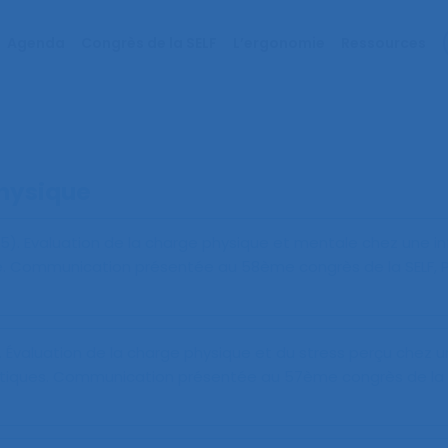
Agenda
Congrès de la SELF
L’ergonomie
Ressources
hysique
25).
Evaluation de la charge physique et mentale chez une in
e
. Communication présentée au 58ème congrès de la SELF, P
.
Évaluation de la charge physique et du stress perçu chez un
tiques
. Communication présentée au 57ème congrès de la S