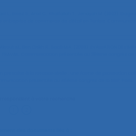
ri L., Ernez S., Amri C., Khalfallah T., Jenayah M. (2022).
Diagno
 entreprise de commerce de détail en Tunisie
. Communica
, Akrout M., Ben Chikh R., Saafi M.A. (2003).
EVALUATION DE L’IM
 TRAVAIL
. Communication présentée au 38ème congrès de la 
n prescrite à la rotation réelle : une forme de protection col
mmunication présentée au 46ème congrès de la SELF, Paris.
orrespondent à votre recherche
alement des documents liés à :