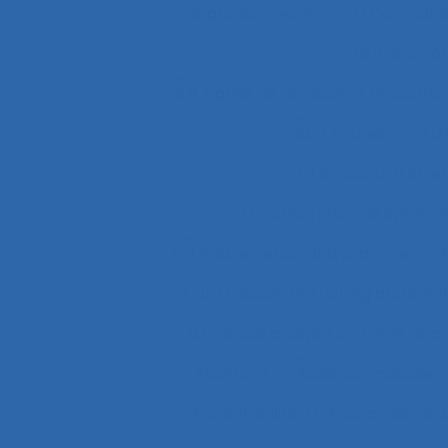
"le produit vivant"
11.1 Compara
2.9.7 decisi
2.9.7 prise de décision et évaluatio
2x12 heures
2x12
3.4.3 muscular str
37.11 Conception de système
4.4 experience and practice
4
51.2 Education, training and sa
63.5.2 Job analysis and skills anal
Abattoirs
Absence maladie
Acceptabilité
Acceptabilité d