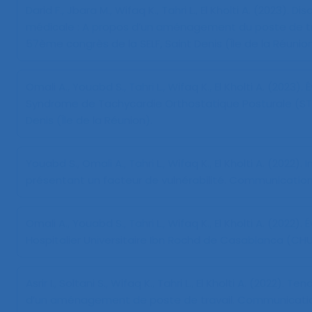
Darid F., Jbara M., Wifaq K., Tahri L., El Kholti A. (2023).
Dis
médicale : A propos d’un aménagement du poste de t
57ème congrès de la SELF, Saint Denis (Île de la Réunion
Omali A., Youabd S., Tahri L., Wifaq K., El Kholti A. (2023).
É
Syndrome de Tachycardie Orthostatique Posturale (S
Denis (Île de la Réunion).
Youabd S., Omali A., Tahri L., Wifaq K., El Kholti A. (2022).
I
présentant un facteur de vulnérabilité
. Communication
Omali A., Youabd S., Tahri L., Wifaq K., El Kholti A. (2022).
É
Hospitalier Universitaire Ibn Rochd de Casablanca (CHU
Asrir I., Soltani S., Wifaq K., Tahri L., El Kholti A. (2022).
Tend
d’un aménagement de poste de travail
. Communicatio