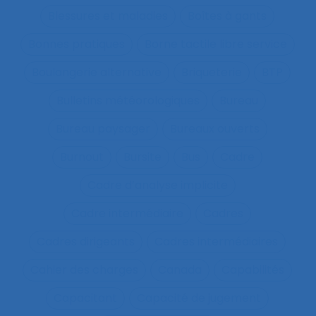
Blessures et maladies
Boîtes à gants
Bonnes pratiques
Borne tactile libre service
Boulangerie alternative
Briqueterie
BTP
Bulletins météorologiques
Bureau
Bureau paysager
Bureaux ouverts
Burnout
Bursite
Bus
Cadre
Cadre d’analyse implicite
Cadre intermédiaire
Cadres
Cadres dirigeants
Cadres intermédiaires
Cahier des charges
Canada
Capabilités
Capacitant
Capacité de jugement