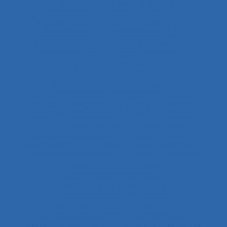
Archivage informatique
Argentine
Argumentation
Arrêt maladie
art
Artefact cognitif
Artefact prescriptif
Artefact sonore
Articulation conception-usage
Artificial Intelligence
Artisan
Artistes
ASEM
Assainissement
Assembleurs
Assignation temporaire
Assistance client
Assistance hypermédia
association professionnelle
Assurance-qualité
Astreinte
Astreinte psychique
astreinte thermique