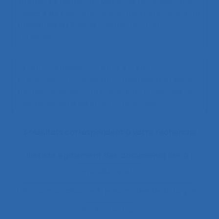
Intranet et Soutien au Métier de technicien des
réseaux de télécommunications
. Communication
présentée au 35ème congrès de la SELF,
Toulouse.
Le Gal S., Goudeau C. (2014).
Vers un
environnement capacitant : exemple d’un service
de maintenance
. Communication présentée au
49ème congrès de la SELF, La Rochelle.
3 résultats correspondent à votre recherche
Il existe également des documents liés à :
"le produit vivant"
11.1 Comparaison entre les modes de dialogue
2.11.3 attention