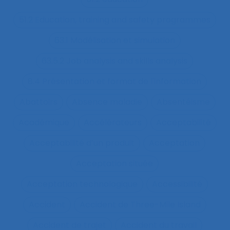
51.2 Education, training and safety programmes
63.1 Modélisation et simulation
63.5.2 Job analysis and skills analysis
8.4 Présentation et format de l'information
Abattoirs
Absence maladie
Absentéisme
Académique
Accélérateurs
Acceptabilité
Acceptabilité d’un produit
Acceptation
Acceptation située
Acceptation technologique
Accessibilité
Accident
Accident de Three-Mile Island
Accident de trajet
Accident du travail