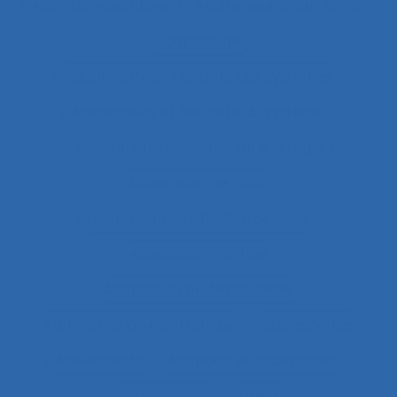
Activités répétitives
Acuité visuelle sur écran
Adaptabilité
Adaptabilité et flexibilité des systèmes
Adaptabilité et flexibilité du système
Adaptation
Adaptation à la règle
Adaptation de l’outil
adaptation en situation de crise
Adaptation motrice
Adaptation professionnelle
Administration électronique
adolescence
Adolescents
Adoption et acceptation
Aéronautique
Affect