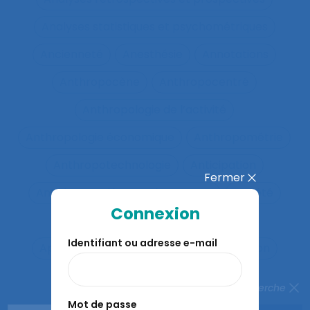
Analyses statistiques et psychométriques
Ancienneté
Anesthésie
Annotations
Anthropocène
Anthropocentré
Anthropologie de l’activité
Anthropologie économique
Anthropométrie
Anthropotechnologie
Anticipation
Fermer
Anticiper et détecter les erreurs
Anxiété
Connexion
Apports méthodologiques
Identifiant ou adresse e-mail
Appréciation des risques
Appréhension
Apprentis
Apprentissage
Fermer la recherche
Apprentissage du geste
Mot de passe