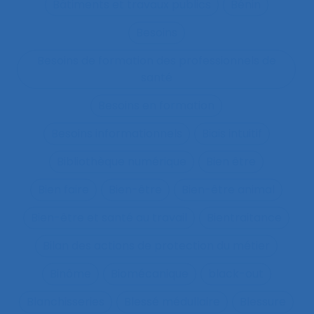
Bâtiments et travaux publics
Bénin
Besoins
Besoins de formation des professionnels de
santé
Besoins en formation
Besoins informationnels
Biais intuitif
Bibliothèque numérique
Bien être
Bien faire
Bien-être
Bien-être animal
Bien-être et santé au travail
Bientraitance
Bilan des actions de protection du métier
Binôme
Biomécanique
black-out
Blanchisseries
Blessé médullaire
Blessure