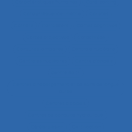
Caractéristiques humaines
Card-sorting
Cardiofréquence-mètrie
Caristes
Carrière
Carrossiers
Cartes cognitives
Cartes projectives
Catachrèse
Ceintures lombaires
Centrale nucléaire
Centrales nucléaires
Centre d’appels
centre de tri
Centres d'hébergement et de soins de longue
durée
Centres d’appels
Centres de conduite hydraulique.
Cérébrolésion
Certification