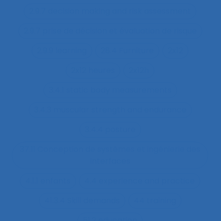
2.9.7 decision making and risk assessment
2.9.7 prise de décision et évaluation de risque
2.9.9 learning
28.4 Furniture
2x12
2x12 heures
2x12h
3.4.1 static body measurements
3.4.3 muscular strength and endurance
3.4.4 posture
37.11 Conception de systèmes et ingénierie des
interfaces
4.1.1 enfants
4.4 experience and practice
41.3.4 Skill demands
44 training
51.2 education