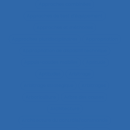
Approches combinées
Approches de test d’équipement
Approches et méthodes
Approches pluridisciplinaires
Appropriation
Appropriation de dispositif technique
Appuis-coudes mobiles
Aptitude
Aptitudes
Arbitrage
Arbitrage stratégique
Arbitrages
Arboriculture
Arbre des causes
Architecture
Architecture du contrôle/commande