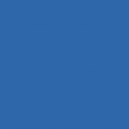
Charge mentale et ressources attentionnelles
Charge Physique
Charge physique du travail
Chargement
Chariot élévateur
Chariots élévateurs
Chatbot
Chaufferie nucléaire
Checklists
Chef de projet
Chefs d’équipe
Chemical hazards
Chimie
Chirurgical equipment
Chirurgie cardiaque
Chirurgie endoscopique (vidéochirurgie)
Chirurgie laparoscopique
Chirurgie robotique
Choix de matériel
Choix des situations à analyser
Chronique