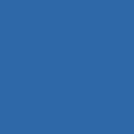
Chroniques
CHSCT
Chutes
Cimenterie
Cirque
Cladistique
Classe
Classes de situations
Client
Climat social
Clinique de l’activité
CMR
Co-activité
Co-conception
Co-conception centrée utilisateur
Co-construction
Co-production du service
coaching
Cobot
Cobots
Codage
Codes d'usages
Codes of practice
Cognition
Cognition distribuée
Cognition située
Cognitive readiness