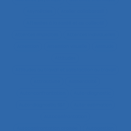
Asymétries
Atelier collaboratif
Atteintes à la santé et au collectif
Attentes implicites
Attentes individuelles
Attention
Attention visuelle
Attitude
Attitudes
Attitudes au travail et satisfaction au travail
Attractivité
Authenticité
Auto-confrontation
Auto-diagnostic
Auto-diagnostic SST
Auto-estimation
Autoconfrontation
Autoconfrontation croisée
Autogestion