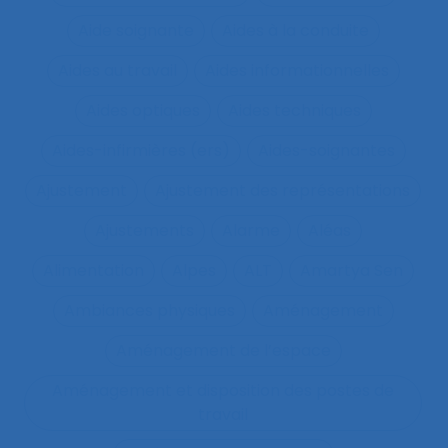
Aide soignante
Aides à la conduite
Aides au travail
Aides informationnelles
Aides optiques
Aides techniques
Aides-infirmières (ers)
Aides-soignantes
Ajustement
Ajustement des représentations
Ajustements
Alarme
Aléas
Alimentation
Alpes
ALT
Amartya Sen
Ambiances physiques
Aménagement
Aménagement de l’espace
Aménagement et disposition des postes de
travail