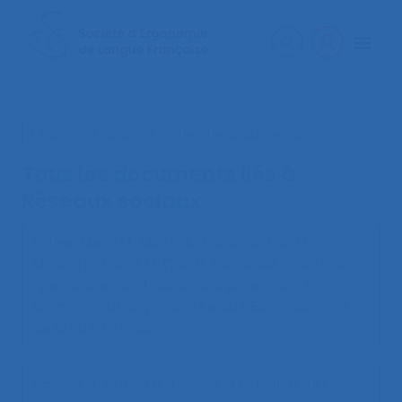
< Faire une nouvelle recherche documentaire
Tous les documents liés à
Réseaux sociaux
Schweitzer J.M., Martin A., Coriou S., Djied C.,
Majorel D., Poirot M. (2020).
Facebook chauffeurs-
ripeurs, une contribution à la prévention ?
.
Communication présentée au 55ème congrès
de la SELF, En Visio.
Papalia N., Guillou M., Chabaud C. (2000).
TIC :