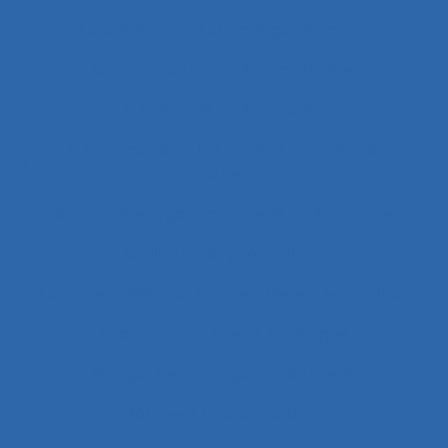
Automation
Automatique humaine
Automatisation
Automatismes
Automobile
Autonomie
Autonomie dans le travail et contrôle de
l’acteur
Autopoïèse organisationnelle
Autoroute
Auxiliaires de puériculture
Auxiliaires médicaux en anesthésie-réanimation
Avalanche
Avenir
Banque
Banque électronique
Bâtiment
Bâtiment travaux publics