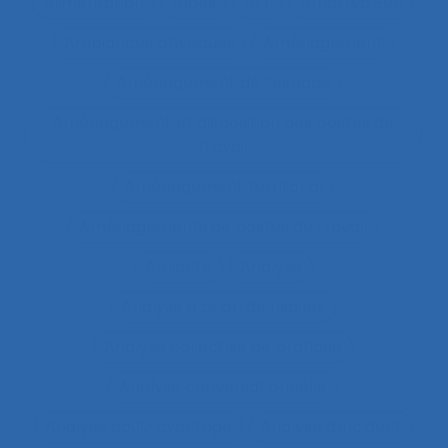
Alimentation
Alpes
ALT
Amartya Sen
Ambiances physiques
Aménagement
Aménagement de l’espace
Aménagement et disposition des postes de
travail
Aménagement territorial
Aménagements de postes de travail
Amiante
Analyse
Analyse a priori de risques
Analyse collective de pratique
Analyse conversationnelle
Analyse coût-avantage
Analyse d'incident