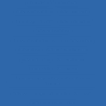
Attractivité
Authenticité
Auto-confrontation
Auto-diagnostic
Auto-diagnostic SST
Auto-estimation
Autoconfrontation
Autoconfrontation croisée
Autogestion
Automation
Automatique humaine
Automatisation
Automatismes
Automobile
Autonomie
Autonomie dans le travail et contrôle de
l’acteur
Autopoïèse organisationnelle
Autoroute
Auxiliaires de puériculture