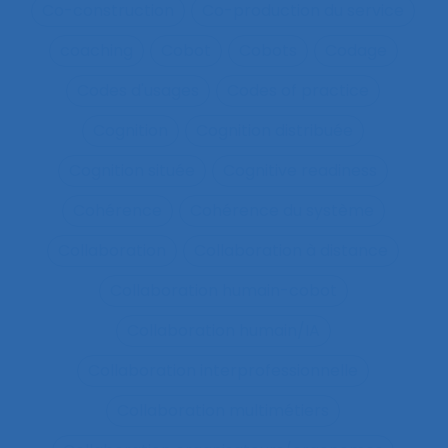
Co-construction
Co-production du service
coaching
Cobot
Cobots
Codage
Codes d'usages
Codes of practice
Cognition
Cognition distribuée
Cognition située
Cognitive readiness
Cohérence
Cohérence du système
Collaboration
Collaboration à distance
Collaboration humain-cobot
Collaboration humain/IA
Collaboration interprofessionnelle
Collaboration multimétiers