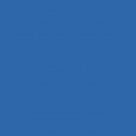
Approche pluridisciplinaire
Approche réflexive de la pratique
Approche structurale
Approche systémique
Approche transitionnelle
Approches combinées
Approches de test d’équipement
Approches et méthodes
Approches pluridisciplinaires
Appropriation
Appropriation de dispositif technique
Appuis-coudes mobiles
Aptitude
Aptitudes
Arbitrage