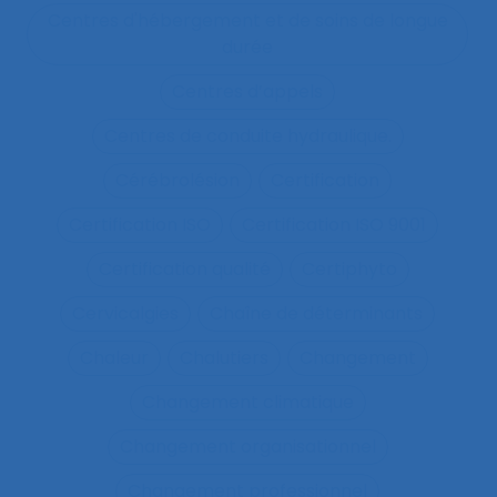
Centres d'hébergement et de soins de longue
durée
Centres d’appels
Centres de conduite hydraulique.
Cérébrolésion
Certification
Certification ISO
Certification ISO 9001
Certification qualité
Certiphyto
Cervicalgies
Chaîne de déterminants
Chaleur
Chalutiers
Changement
Changement climatique
Changement organisationnel
Changement professionnel