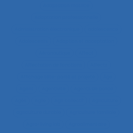
Adaptation motrice
Adaptation professionnelle
Administration électronique
adolescence
Adolescents
Adoption et acceptation
Aéronautique
Affect
Affectation de fonctions
Affects
Affichage tête-porté et projeté
Âge
Agent
Agentivité
Agents de police
Agés
Agile
Agir collectif
Agriculture
agriculture durable
Agriculture familiale
Agro-living lab
Agroalimentaire