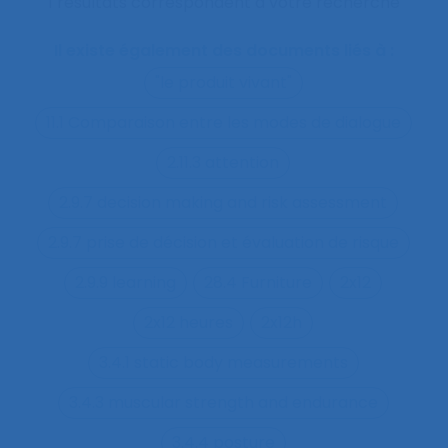
1 résultats correspondent à votre recherche
Il existe également des documents liés à :
"le produit vivant"
11.1 Comparaison entre les modes de dialogue
2.11.3 attention
2.9.7 decision making and risk assessment
2.9.7 prise de décision et évaluation de risque
2.9.9 learning
28.4 Furniture
2x12
2x12 heures
2x12h
3.4.1 static body measurements
3.4.3 muscular strength and endurance
3.4.4 posture