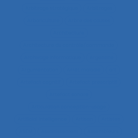
Arbitrage stratégique
Arbitrages
Arboriculture
Arbre des causes
Architecture
Architecture du contrôle/commande
Archivage informatique
Argentine
Argumentation
Arrêt maladie
art
Artefact cognitif
Artefact prescriptif
Artefact sonore
Articulation conception-usage
Artificial Intelligence
Artisan
Artistes
ASEM
Assainissement
Assembleurs