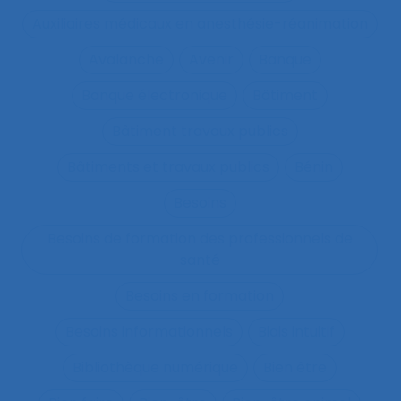
Auxiliaires médicaux en anesthésie-réanimation
Avalanche
Avenir
Banque
Banque électronique
Bâtiment
Bâtiment travaux publics
Bâtiments et travaux publics
Bénin
Besoins
Besoins de formation des professionnels de
santé
Besoins en formation
Besoins informationnels
Biais intuitif
Bibliothèque numérique
Bien être