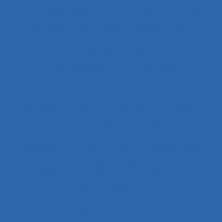
Chirurgical equipment
Chirurgie cardiaque
Chirurgie endoscopique (vidéochirurgie)
Chirurgie laparoscopique
Chirurgie robotique
Choix de matériel
Choix des situations à analyser
Chronique
Chroniques
CHSCT
Chutes
Cimenterie
Cirque
Cladistique
Classe
Classes de situations
Client
Climat social
Clinique de l’activité
CMR
Co-activité
Co-conception
Co-conception centrée utilisateur