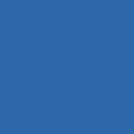
37.11 Conception de systèmes et ingénierie des
interfaces
4.1.1 enfants
4.4 experience and practice
41.3.4 Skill demands
44 training
51.2 education
51.2 Education, training and safety programmes
63.1 Modélisation et simulation
63.5.2 Job analysis and skills analysis
8.4 Présentation et format de l'information
Abattoirs
Absence maladie
Absentéisme
Académique
Accélérateurs
Acceptabilité