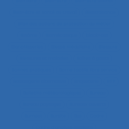
Bien faire
Bien-être
Bien-être animal
Bien-être et santé au travail
Bientraitance
Bilan des actions de protection du métier
Binôme
Biomécanique
black-out
Blanchisseries
Blessé médullaire
Blessure
Blessures et maladies
Boîtes à gants
Bonnes pratiques
Borne tactile libre service
Boulangerie alternative
Briqueterie
BTP
Bulletins météorologiques
Bureau
Bureau paysager
Bureaux ouverts
Burnout
Bursite
Bus
Cadre
Cadre d’analyse implicite