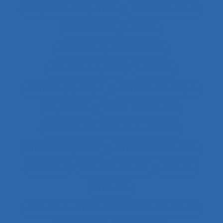
Assignation temporaire
Assistance client
Assistance hypermédia
association professionnelle
Assurance-qualité
Astreinte
Astreinte psychique
astreinte thermique
Asymétries
Atelier collaboratif
Atteintes à la santé et au collectif
Attentes implicites
Attentes individuelles
Attention
Attention visuelle
Attitude
Attitudes
Attitudes au travail et satisfaction au travail