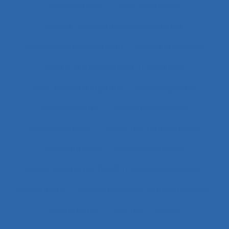
Agroécologie
Aide à domicile
Aide à l’intervention ergonomique
Aide à la compréhension
Aide à la décision
Aide à la manutention
Aide IHM
Aide médicale urgente
Aide soignant.e
Aide soignante
Aides à la conduite
Aides au travail
Aides informationnelles
Aides optiques
Aides techniques
Aides-infirmières (ers)
Aides-soignantes
Ajustement
Ajustement des représentations
Ajustements
Alarme
Aléas