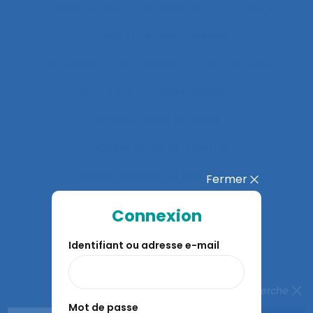
Anticiper et détecter les erreurs
Anxiété
Apports méthodologiques
Appréciation des risques
Appréhension
Apprentis
Apprentissage
Apprentissage du geste
Apprentissage en binôme
Apprentissage en contexte
Fermer
Apprentissage expansif
Connexion
Apprentissage interactif
Identifiant ou adresse e-mail
Apprentissage organisationnel
Apprentissage situé
Fermer la recherche
Mot de passe