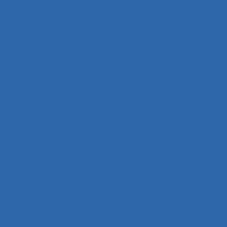
Charge de travail physique
Charge émotionnelle
Charge mentale
Charge mentale de travail
Charge mentale et ressources attentionnelles
Charge Physique
Charge physique du travail
Chargement
Chariot élévateur
Chariots élévateurs
Chatbot
Chaufferie nucléaire
Checklists
Chef de projet
Chefs d’équipe
Chemical hazards
Chimie
Chirurgical equipment
Chirurgie cardiaque