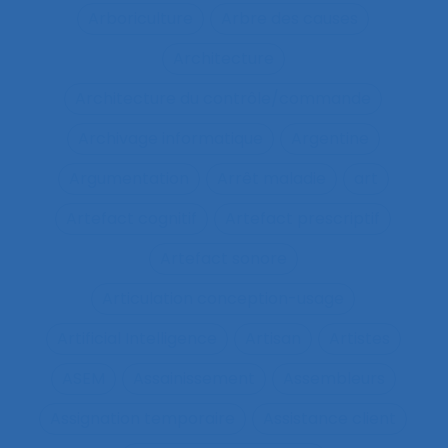
Arboriculture
Arbre des causes
Architecture
Architecture du contrôle/commande
Archivage informatique
Argentine
Argumentation
Arrêt maladie
art
Artefact cognitif
Artefact prescriptif
Artefact sonore
Articulation conception-usage
Artificial Intelligence
Artisan
Artistes
ASEM
Assainissement
Assembleurs
Assignation temporaire
Assistance client