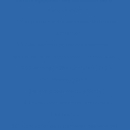
Il existe également des documents liés à :
"le produit vivant"
11.1 Comparaison entre les modes de dialogue
2.11.3 attention
2.9.7 decision making and risk assessment
2.9.7 prise de décision et évaluation de risque
2.9.9 learning
28.4 Furniture
2x12
2x12 heures
2x12h
3.4.1 static body measurements
3.4.3 muscular strength and endurance
3.4.4 posture
37.11 Conception de systèmes et ingénierie des