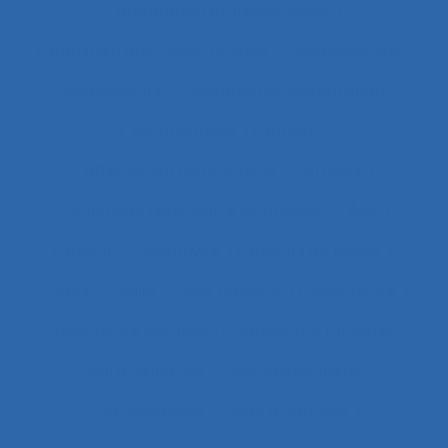
Adaptation professionnelle
Administration électronique
adolescence
Adolescents
Adoption et acceptation
Aéronautique
Affect
Affectation de fonctions
Affects
Affichage tête-porté et projeté
Âge
Agent
Agentivité
Agents de police
Agés
Agile
Agir collectif
Agriculture
agriculture durable
Agriculture familiale
Agro-living lab
Agroalimentaire
Agroécologie
Aide à domicile