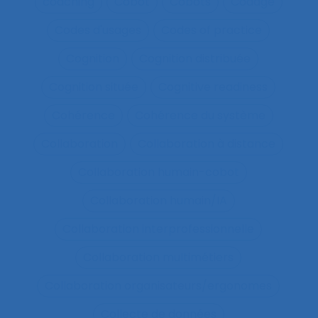
coaching
Cobot
Cobots
Codage
Codes d'usages
Codes of practice
Cognition
Cognition distribuée
Cognition située
Cognitive readiness
Cohérence
Cohérence du système
Collaboration
Collaboration à distance
Collaboration humain-cobot
Collaboration humain/IA
Collaboration interprofessionnelle
Collaboration multimétiers
Collaboration organisateurs/ergonomes
Collecte de données