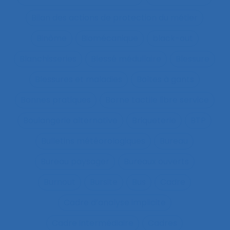
Bilan des actions de protection du métier
Binôme
Biomécanique
black-out
Blanchisseries
Blessé médullaire
Blessure
Blessures et maladies
Boîtes à gants
Bonnes pratiques
Borne tactile libre service
Boulangerie alternative
Briqueterie
BTP
Bulletins météorologiques
Bureau
Bureau paysager
Bureaux ouverts
Burnout
Bursite
Bus
Cadre
Cadre d’analyse implicite
Cadre intermédiaire
Cadres