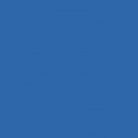
Centres d’appels
Centres de conduite hydraulique.
Cérébrolésion
Certification
Certification ISO
Certification ISO 9001
Certification qualité
Certiphyto
Cervicalgies
Chaîne de déterminants
Chaleur
Chalutiers
Changement
Changement climatique
Changement organisationnel
Changement professionnel
Changement technologique