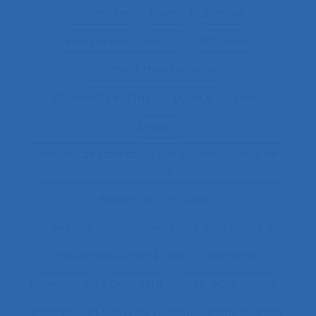
Avalanche
Avenir
Banque
Banque électronique
Bâtiment
Bâtiment travaux publics
Bâtiments et travaux publics
Bénin
Besoins
Besoins de formation des professionnels de
santé
Besoins en formation
Besoins informationnels
Biais intuitif
Bibliothèque numérique
Bien être
Bien faire
Bien-être
Bien-être animal
Bien-être et santé au travail
Bientraitance