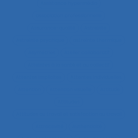
Assistance hypermédia
association professionnelle
Assurance-qualité
Astreinte
Astreinte psychique
astreinte thermique
Asymétries
Atelier collaboratif
Atteintes à la santé et au collectif
Attentes implicites
Attentes individuelles
Attention
Attention visuelle
Attitude
Attitudes
Attitudes au travail et satisfaction au travail
Attractivité
Authenticité