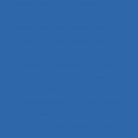
Analyse quantitative des situations de travail
analyse rétrospective
Analyse stratégique
analyse systémique
Analyses posturales
Analyses rétrospectives et prospectives
Analyses statistiques et psychométriques
Ancienneté
Anesthésie
Annotations
Anthropocène
Anthropocentré
Anthropologie de l’activité
Anthropologie économique
Anthropométrie
Anthropotechnologie
Anticipation
Anticiper et détecter les erreurs
Anxiété