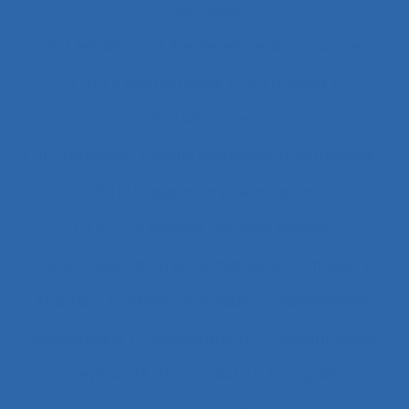
interfaces
4.1.1 enfants
4.4 experience and practice
41.3.4 Skill demands
44 training
51.2 education
51.2 Education, training and safety programmes
63.1 Modélisation et simulation
63.5.2 Job analysis and skills analysis
8.4 Présentation et format de l'information
Abattoirs
Absence maladie
Absentéisme
Académique
Accélérateurs
Acceptabilité
Acceptabilité d’un produit
Acceptation