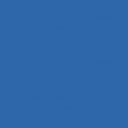
Caractéristiques de l’activité
Caractéristiques du système de modélisation
Caractéristiques du travail
Caractéristiques humaines
Card-sorting
Cardiofréquence-mètrie
Caristes
Carrière
Carrossiers
Cartes cognitives
Cartes projectives
Catachrèse
Ceintures lombaires
Centrale nucléaire
Centrales nucléaires
Centre d’appels
centre de tri
Centres d'hébergement et de soins de longue
durée