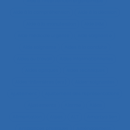
Aide à l’intervention ergonomique
Aide à la compréhension
Aide à la décision
Aide à la manutention
Aide IHM
Aide médicale urgente
Aide soignant.e
Aide soignante
Aides à la conduite
Aides au travail
Aides informationnelles
Aides optiques
Aides techniques
Aides-infirmières (ers)
Aides-soignantes
Ajustement
Ajustement des représentations
Ajustements
Alarme
Aléas
Alimentation
Alpes
ALT
Amartya Sen
Ambiances physiques
Aménagement