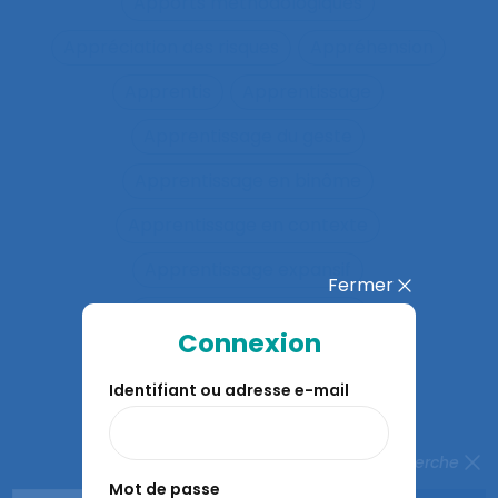
Apports méthodologiques
Appréciation des risques
Appréhension
Apprentis
Apprentissage
Apprentissage du geste
Apprentissage en binôme
Apprentissage en contexte
Apprentissage expansif
Fermer
Apprentissage interactif
Connexion
Apprentissage organisationnel
Identifiant ou adresse e-mail
Apprentissage situé
Apprentissages organisationnels
Fermer la recherche
Mot de passe
Apprentissages sociaux