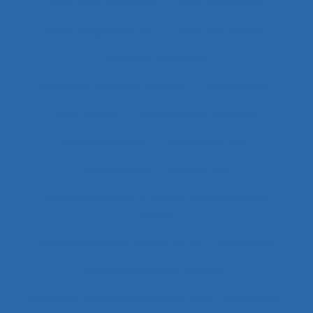
Auto-confrontation
Auto-diagnostic
Auto-diagnostic SST
Auto-estimation
Autoconfrontation
Autoconfrontation croisée
Autogestion
Automation
Automatique humaine
Automatisation
Automatismes
Automobile
Autonomie
Autonomie dans le travail et contrôle de
l’acteur
Autopoïèse organisationnelle
Autoroute
Auxiliaires de puériculture
Auxiliaires médicaux en anesthésie-réanimation