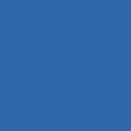
Chirurgie endoscopique (vidéochirurgie)
Chirurgie laparoscopique
Chirurgie robotique
Choix de matériel
Choix des situations à analyser
Chronique
Chroniques
CHSCT
Chutes
Cimenterie
Cirque
Cladistique
Classe
Classes de situations
Client
Climat social
Clinique de l’activité
CMR
Co-activité
Co-conception
Co-conception centrée utilisateur
Co-construction
Co-production du service