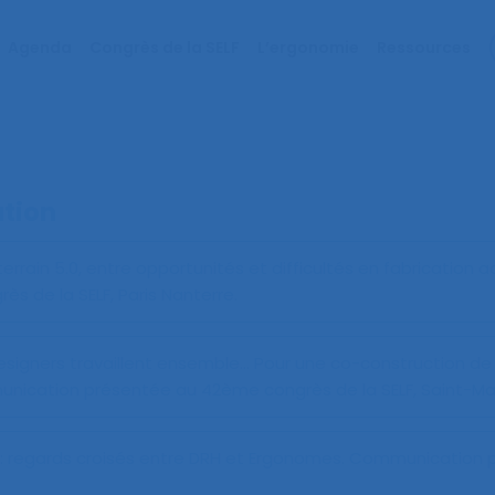
Agenda
Congrès de la SELF
L’ergonomie
Ressources
ation
 terrain 5.0, entre opportunités et difficultés en fabrication a
 de la SELF, Paris Nanterre.
signers travaillent ensemble… Pour une co-construction de
nication présentée au 42ème congrès de la SELF, Saint-Ma
 : regards croisés entre DRH et Ergonomes
. Communication 