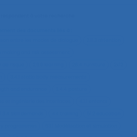
orrespondent à votre recherche
alement des documents liés à :
ison entre les modes de dialogue
2.11.3 attention
on making and risk assessment
n de risque
2.9.9 learning
28.4 Furniture
2x12
h
3.4.1 static body measurements
ength and endurance
3.4.4 posture
s et ingénierie des interfaces
4.1.1 enfants
1.3.4 Skill demands
44 training
51.2 education
fety programmes
63.1 Modélisation et simulation