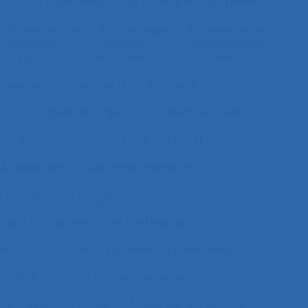
ysis
8.4 Présentation et format de l'information
Absentéisme
Académique
Accélérateurs
’un produit
Acceptation
Acceptation située
ologique
Accessibilité
Accident
nd
Accident de trajet
Accident du travail
e
Accidents
Accidents du travail
u dépistage
Accompagnement
gnement au changement
au changement dans l’entreprise
itions
Accompagnement du changement
qualité de vie
Accomplissement
de travail
Accueil
Accueil de la clientèle