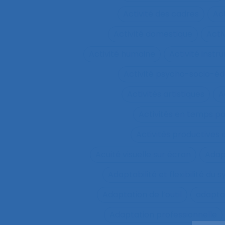
Activité des cadres
Ac
Activité domestique
Acti
Activité humaine
Activité inst
Activité psycho-socio-éd
Activités artistiques
A
Activités en temps p
Activités productives 
Acuité visuelle sur écran
Adap
Adaptabilité et flexibilité du 
Adaptation de l’outil
adaptat
Adaptation professionnelle