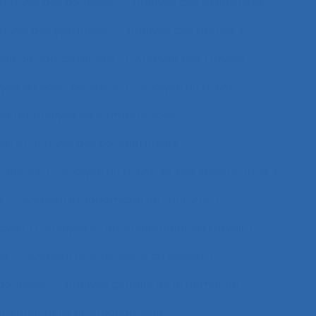
Analyse des données
Analyse des expositions
alyse des systèmes
Analyse des tâches
lyse de compétences
Analyse des travails
yse du coût/bénéfice
Analyse du travail
vail et analyse de compétences
vail et analyse des compétences
étences
Analyse du travail et des savoirs-faire
e
Analyse ergonomique de l’activité
avail
Analyse et aménagement du travail
le
Analyse fonctionnelle du besoin
 données
Analyse globale de la demande
nisationnelle et ergonomique