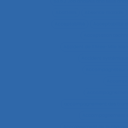
63.5.2 Job analysis and skills anal
Abattoirs
Absence maladie
Acceptabilité
Acceptabilité d
Acceptation techn
Accident de Three-Mile Isla
Accident systémiqu
Accompagnateur d
Accompa
Accompagnement 
accompagnement des trans
Accompagnement et 
Accroissement de la charge 