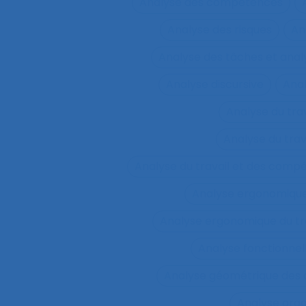
Analyse des compétences
Analyse des risques
An
Analyse des tâches et ana
Analyse discursive
Anal
Analyse du tra
Analyse du tra
Analyse du travail et des comp
Analyse ergonomiqu
Analyse ergonomique du tr
Analyse fonctionnel
Analyse géométrique des
Analyse orga