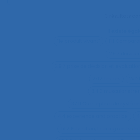
3 résultats c
Il existe ég
"le produit vivant"
11.1 Compara
2.9.7 decisi
2.9.7 prise de décision et évaluatio
2x12 heures
2x12
3.4.3 muscular str
37.11 Conception de système
4.4 experience and practice
4
51.2 Education, training and sa