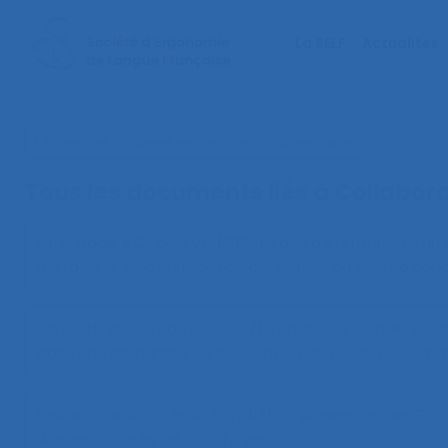
La SELF
Actualités
< Faire une nouvelle recherche documentaire
Tous les documents liés à
Collabor
Lafeuillade A.C., Galey L. (2025).
Faire de l’entreprise un
métallique
. Communication présentée au 58ème congrès
Simon N., Bassereau J.F. (2007).
Lorsqu’ergonomes et de
dans une démarche de conception de produits
. Commu
Bellhari-Trahin S., Leduc S. (2012).
La prévention des RPS
47ème congrès de la SELF, Lyon.