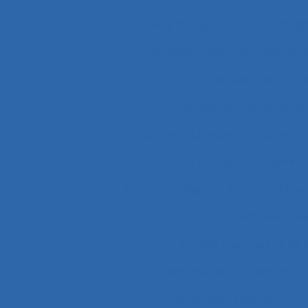
Accueil physique
Accueil-triag
Acquisition de connaissance 
Acquisition de conn
Acquisition de nouvel
actes techniques efficaces
acteurs sociaux
Actimétr
Action publique
Action publique
Activité coll
Activité d’accueil et de
Activité de conception
Activité de l’instructeur