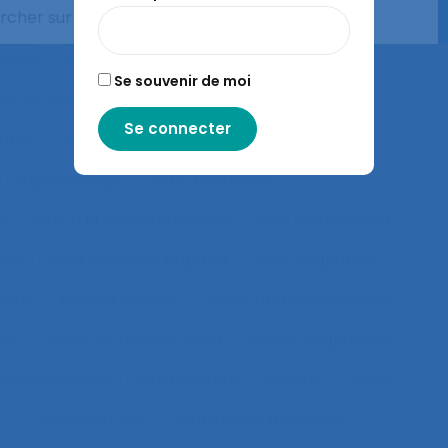
 et acceptation
Aéronautique
Affect
fects
Affichage tête-porté et projeté
Âge
Se souvenir de moi
ts de police
Agés
Agile
Agir collectif
rable
Agriculture familiale
Agro-living lab
Agroécologie
Aide à domicile
e
Aide à la compréhension
Aide à la décision
IHM
Aide médicale urgente
Aide soignant.e
duite
Aides au travail
Aides informationnelles
ues
Aides-infirmières (ers)
Aides-soignantes
présentations
Ajustements
Alarme
Aléas
LT
Amartya Sen
Ambiances physiques