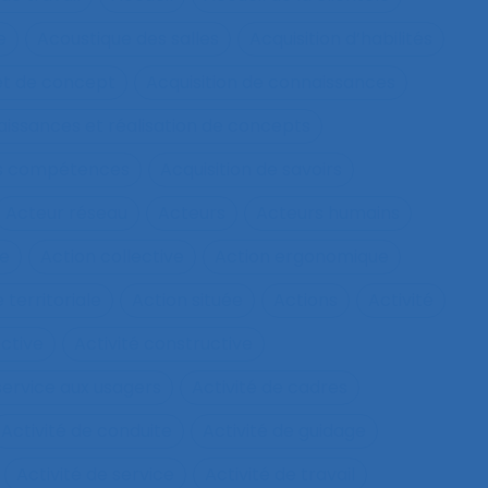
e
Acoustique des salles
Acquisition d’habilités
et de concept
Acquisition de connaissances
aissances et réalisation de concepts
les compétences
Acquisition de savoirs
Acteur réseau
Acteurs
Acteurs humains
ie
Action collective
Action ergonomique
 territoriale
Action située
Actions
Activité
ective
Activité constructive
 service aux usagers
Activité de cadres
Activité de conduite
Activité de guidage
Activité de service
Activité de travail