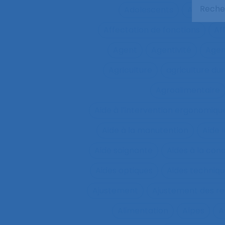
Adolescents
Adoption
Affectation de fonctions
Af
Agent
Agentivité
Agen
Agriculture
agriculture du
Agroalimentaire
Aide à l’intervention ergonomiqu
Aide à la manutention
Aide 
Aide soignante
Aides à la con
Aides optiques
Aides techniq
Ajustement
Ajustement des re
Alimentation
Alpes
A