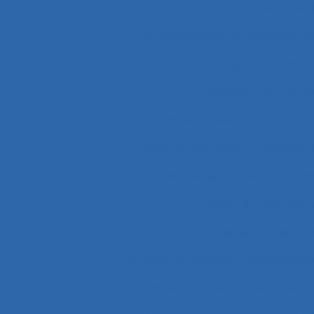
Aménagemen
Aménagement et disposition de
Aménagements de pos
Analyse a priori de ri
Analyse conversationnelle
Analyse d’activité
Analyse 
Analyse de l'activité
Analy
Analyse de l’activité d
Analyse de la demande
A
analyse de pratiques professionn
Analyse de travail
Analyse de