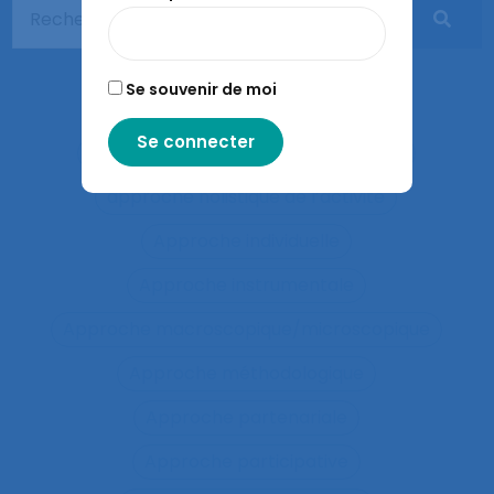
Apprentissages sociaux
Approaches and method
Se souvenir de moi
approche développementale
Approche écosystémique à la santé
approche holistique de l’activité
Approche individuelle
Approche instrumentale
Approche macroscopique/microscopique
Approche méthodologique
Approche partenariale
Approche participative