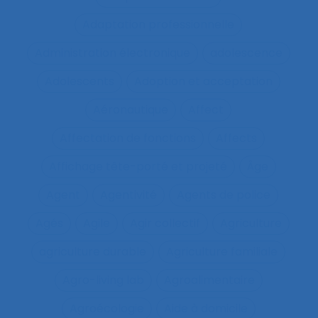
Adaptation professionnelle
Administration électronique
adolescence
Adolescents
Adoption et acceptation
Aéronautique
Affect
Affectation de fonctions
Affects
Affichage tête-porté et projeté
Âge
Agent
Agentivité
Agents de police
Agés
Agile
Agir collectif
Agriculture
agriculture durable
Agriculture familiale
Agro-living lab
Agroalimentaire
Agroécologie
Aide à domicile