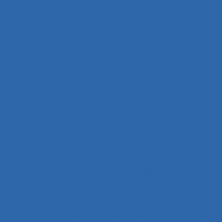
Aide à l’intervention ergonomique
Aide à la compréhension
Aide à la décision
Aide à la manutention
Aide IHM
Aide médicale urgente
Aide soignant.e
Aide soignante
Aides à la conduite
Aides au travail
Aides informationnelles
Aides optiques
Aides techniques
Aides-infirmières (ers)
Aides-soignantes
Ajustement
Ajustement des représentations
Ajustements
Alarme
Aléas
Alimentation
Alpes
ALT
Amartya Sen