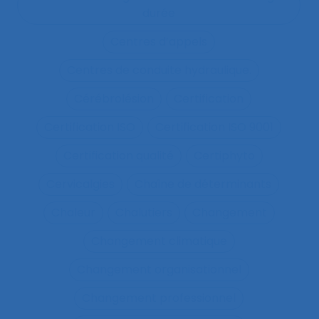
durée
Centres d’appels
Centres de conduite hydraulique.
Cérébrolésion
Certification
Certification ISO
Certification ISO 9001
Certification qualité
Certiphyto
Cervicalgies
Chaîne de déterminants
Chaleur
Chalutiers
Changement
Changement climatique
Changement organisationnel
Changement professionnel