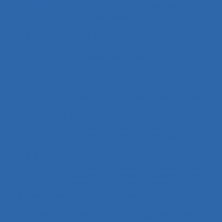
37.11 Conception de systèmes et ingénierie des
interfaces
4.1.1 enfants
4.4 experience and practice
41.3.4 Skill demands
44 training
51.2 education
51.2 Education, training and safety programmes
63.1 Modélisation et simulation
63.5.2 Job analysis and skills analysis
8.4 Présentation et format de l'information
Abattoirs
Absence maladie
Absentéisme
Académique
Accélérateurs
Acceptabilité
Acceptabilité d’un produit
Acceptation