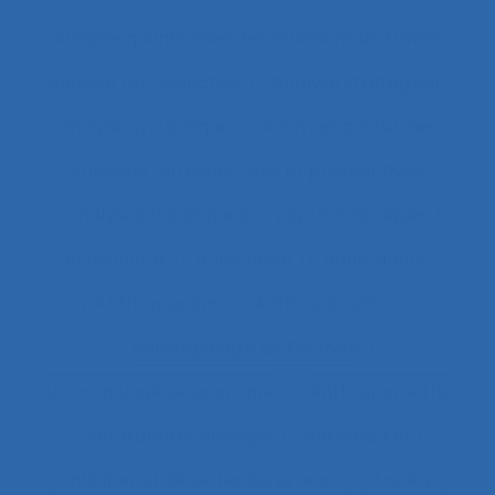
Analyse quantitative des situations de travail
analyse rétrospective
Analyse stratégique
analyse systémique
Analyses posturales
Analyses rétrospectives et prospectives
Analyses statistiques et psychométriques
Ancienneté
Anesthésie
Annotations
Anthropocène
Anthropocentré
Anthropologie de l’activité
Anthropologie économique
Anthropométrie
Anthropotechnologie
Anticipation
Anticiper et détecter les erreurs
Anxiété