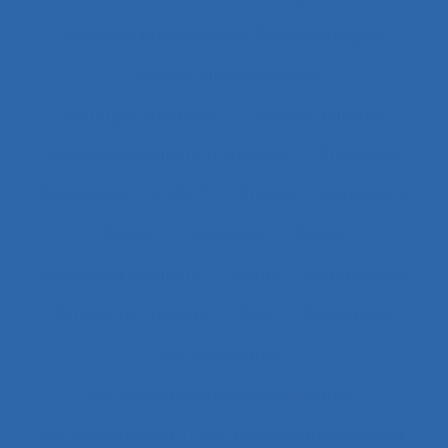
Chirurgie endoscopique (vidéochirurgie)
Chirurgie laparoscopique
Chirurgie robotique
Choix de matériel
Choix des situations à analyser
Chronique
Chroniques
CHSCT
Chutes
Cimenterie
Cirque
Cladistique
Classe
Classes de situations
Client
Climat social
Clinique de l’activité
CMR
Co-activité
Co-conception
Co-conception centrée utilisateur
Co-construction
Co-production du service