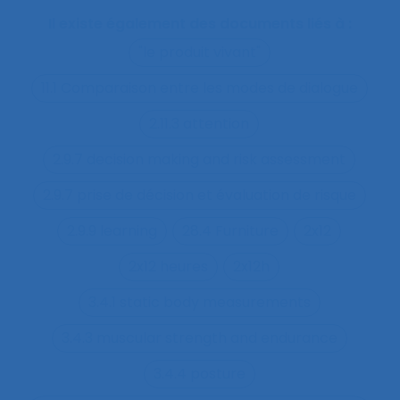
Il existe également des documents liés à :
"le produit vivant"
11.1 Comparaison entre les modes de dialogue
2.11.3 attention
2.9.7 decision making and risk assessment
2.9.7 prise de décision et évaluation de risque
2.9.9 learning
28.4 Furniture
2x12
2x12 heures
2x12h
3.4.1 static body measurements
3.4.3 muscular strength and endurance
3.4.4 posture