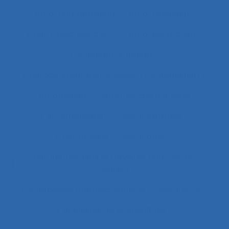
Auto-confrontation
Auto-diagnostic
Auto-diagnostic SST
Auto-estimation
Autoconfrontation
Autoconfrontation croisée
Autogestion
Automation
Automatique humaine
Automatisation
Automatismes
Automobile
Autonomie
Autonomie dans le travail et contrôle de
l’acteur
Autopoïèse organisationnelle
Autoroute
Auxiliaires de puériculture