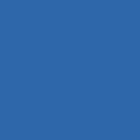
Auxiliaires médicaux en anesthésie-réanimation
Avalanche
Avenir
Banque
Banque électronique
Bâtiment
Bâtiment travaux publics
Bâtiments et travaux publics
Bénin
Besoins
Besoins de formation des professionnels de
santé
Besoins en formation
Besoins informationnels
Biais intuitif
Bibliothèque numérique
Bien être
Bien faire
Bien-être
Bien-être animal