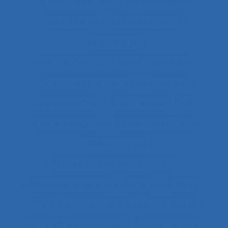
Arbitrage stratégique
Arbitrages
Arboriculture
Arbre des causes
Architecture
Architecture du contrôle/commande
Archivage informatique
Argentine
Argumentation
Arrêt maladie
art
Artefact cognitif
Artefact prescriptif
Artefact sonore
Articulation conception-usage
Artificial Intelligence
Artisan
Artistes
ASEM
Assainissement
Assembleurs
Assignation temporaire
Assistance client