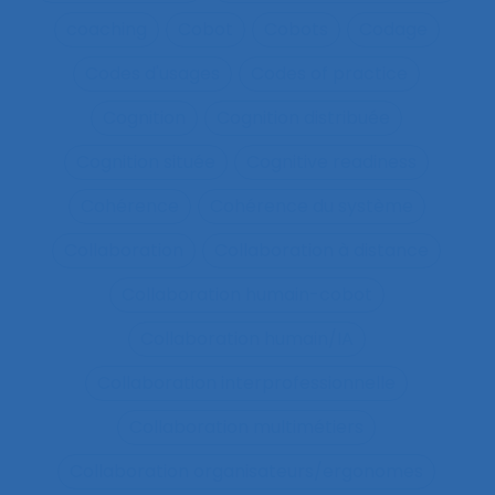
coaching
Cobot
Cobots
Codage
Codes d'usages
Codes of practice
Cognition
Cognition distribuée
Cognition située
Cognitive readiness
Cohérence
Cohérence du système
Collaboration
Collaboration à distance
Collaboration humain-cobot
Collaboration humain/IA
Collaboration interprofessionnelle
Collaboration multimétiers
Collaboration organisateurs/ergonomes