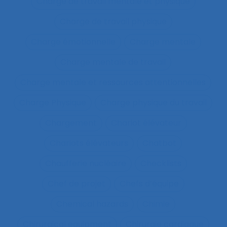
Charge de travail mentale et physique
Charge de travail physique
Charge émotionnelle
Charge mentale
Charge mentale de travail
Charge mentale et ressources attentionnelles
Charge Physique
Charge physique du travail
Chargement
Chariot élévateur
Chariots élévateurs
Chatbot
Chaufferie nucléaire
Checklists
Chef de projet
Chefs d’équipe
Chemical hazards
Chimie
Chirurgical equipment
Chirurgie cardiaque