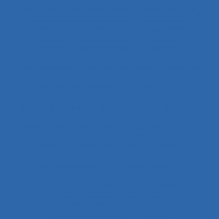
Bien-être et santé au travail
Bientraitance
Bilan des actions de protection du métier
Binôme
Biomécanique
black-out
Blanchisseries
Blessé médullaire
Blessure
Blessures et maladies
Boîtes à gants
Bonnes pratiques
Borne tactile libre service
Boulangerie alternative
Briqueterie
BTP
Bulletins météorologiques
Bureau
Bureau paysager
Bureaux ouverts
Burnout
Bursite
Bus
Cadre
Cadre d’analyse implicite