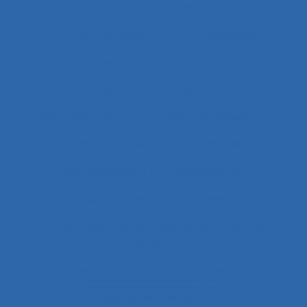
Attractivité
Authenticité
Auto-confrontation
Auto-diagnostic
Auto-diagnostic SST
Auto-estimation
Autoconfrontation
Autoconfrontation croisée
Autogestion
Automation
Automatique humaine
Automatisation
Automatismes
Automobile
Autonomie
Autonomie dans le travail et contrôle de
l’acteur
Autopoïèse organisationnelle
Autoroute
Auxiliaires de puériculture