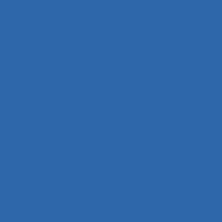
Agroécologie
Aide à domicile
Aide à l’intervention ergonomique
Aide à la compréhension
Aide à la décision
Aide à la manutention
Aide IHM
Aide médicale urgente
Aide soignant.e
Aide soignante
Aides à la conduite
Aides au travail
Aides informationnelles
Aides optiques
Aides techniques
Aides-infirmières (ers)
Aides-soignantes
Ajustement
Ajustement des représentations
Ajustements
Alarme
Aléas