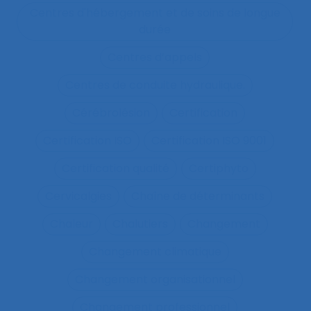
Centres d'hébergement et de soins de longue
durée
Centres d’appels
Centres de conduite hydraulique.
Cérébrolésion
Certification
Certification ISO
Certification ISO 9001
Certification qualité
Certiphyto
Cervicalgies
Chaîne de déterminants
Chaleur
Chalutiers
Changement
Changement climatique
Changement organisationnel
Changement professionnel