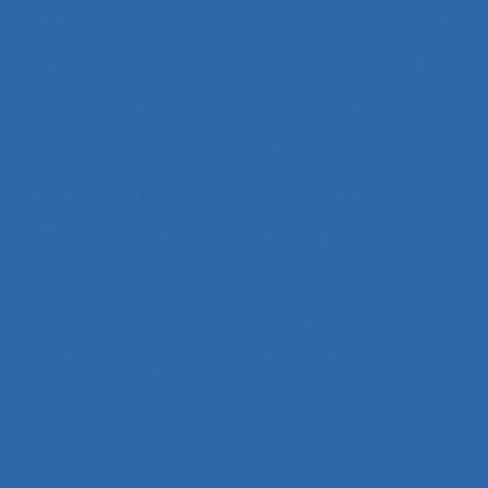
Chirurgical equipment
Chirurgie cardiaque
Chirurgie endoscopique (vidéochirurgie)
Chirurgie laparoscopique
Chirurgie robotique
Choix de matériel
Choix des situations à analyser
Chronique
Chroniques
CHSCT
Chutes
Cimenterie
Cirque
Cladistique
Classe
Classes de situations
Client
Climat social
Clinique de l’activité
CMR
Co-activité
Co-conception
Co-conception centrée utilisateur