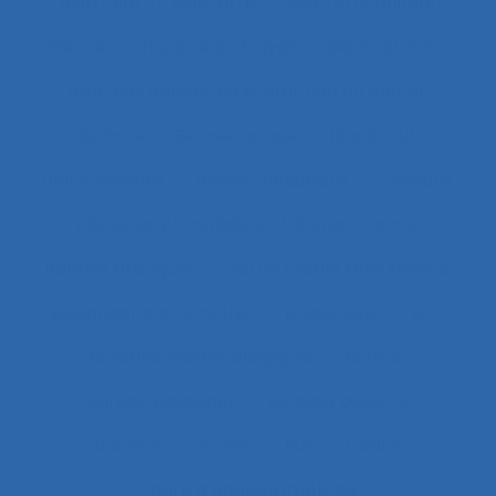
Bien faire
Bien-être
Bien-être animal
Bien-être et santé au travail
Bientraitance
Bilan des actions de protection du métier
Binôme
Biomécanique
black-out
Blanchisseries
Blessé médullaire
Blessure
Blessures et maladies
Boîtes à gants
Bonnes pratiques
Borne tactile libre service
Boulangerie alternative
Briqueterie
BTP
Bulletins météorologiques
Bureau
Bureau paysager
Bureaux ouverts
Burnout
Bursite
Bus
Cadre
Cadre d’analyse implicite