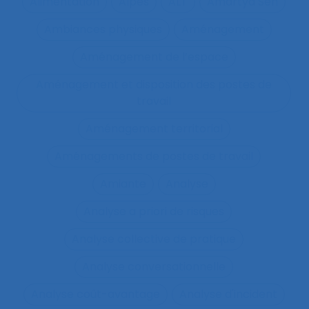
Alimentation
Alpes
ALT
Amartya Sen
Ambiances physiques
Aménagement
Aménagement de l’espace
Aménagement et disposition des postes de
travail
Aménagement territorial
Aménagements de postes de travail
Amiante
Analyse
Analyse a priori de risques
Analyse collective de pratique
Analyse conversationnelle
Analyse coût-avantage
Analyse d'incident