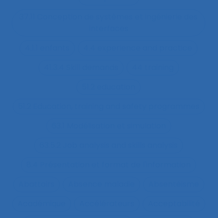
37.11 Conception de systèmes et ingénierie des
interfaces
4.1.1 enfants
4.4 experience and practice
41.3.4 Skill demands
44 training
51.2 education
51.2 Education, training and safety programmes
63.1 Modélisation et simulation
63.5.2 Job analysis and skills analysis
8.4 Présentation et format de l'information
Abattoirs
Absence maladie
Absentéisme
Académique
Accélérateurs
Acceptabilité