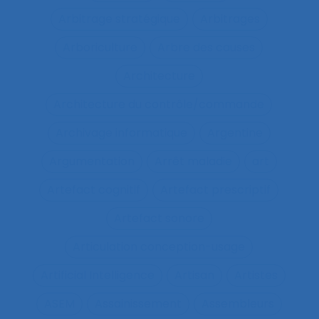
Arbitrage stratégique
Arbitrages
Arboriculture
Arbre des causes
Architecture
Architecture du contrôle/commande
Archivage informatique
Argentine
Argumentation
Arrêt maladie
art
Artefact cognitif
Artefact prescriptif
Artefact sonore
Articulation conception-usage
Artificial Intelligence
Artisan
Artistes
ASEM
Assainissement
Assembleurs