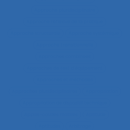
Approche pluridisciplinaire
Approche réflexive de la pratique
Approche structurale
Approche systémique
Approche transitionnelle
Approches combinées
Approches de test d’équipement
Approches et méthodes
Approches pluridisciplinaires
Appropriation
Appropriation de dispositif technique
Appuis-coudes mobiles
Aptitude
Aptitudes
Arbitrage