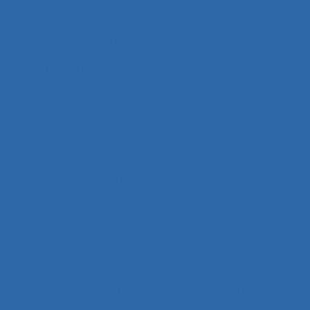
Adaptation motrice
Adaptation professionnelle
Administration électronique
adolescence
Adolescents
Adoption et acceptation
Aéronautique
Affect
Affectation de fonctions
Affects
Affichage tête-porté et projeté
Âge
Agent
Agentivité
Agents de police
Agés
Agile
Agir collectif
Agriculture
agriculture durable
Agriculture familiale
Agro-living lab
Agroalimentaire