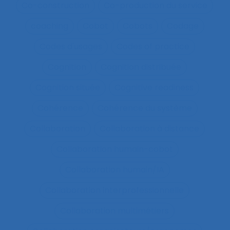
Co-construction
Co-production du service
coaching
Cobot
Cobots
Codage
Codes d'usages
Codes of practice
Cognition
Cognition distribuée
Cognition située
Cognitive readiness
Cohérence
Cohérence du système
Collaboration
Collaboration à distance
Collaboration humain-cobot
Collaboration humain/IA
Collaboration interprofessionnelle
Collaboration multimétiers