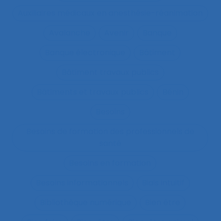
Auxiliaires médicaux en anesthésie-réanimation
Avalanche
Avenir
Banque
Banque électronique
Bâtiment
Bâtiment travaux publics
Bâtiments et travaux publics
Bénin
Besoins
Besoins de formation des professionnels de
santé
Besoins en formation
Besoins informationnels
Biais intuitif
Bibliothèque numérique
Bien être