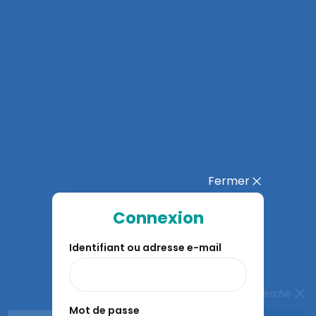
Anticiper et détecter les erreurs
Anxiété
Apports méthodologiques
Appréciation des risques
Appréhension
Apprentis
Apprentissage
Apprentissage du geste
Apprentissage en binôme
Apprentissage en contexte
Fermer
Apprentissage expansif
Connexion
Apprentissage interactif
Identifiant ou adresse e-mail
Apprentissage organisationnel
Apprentissage situé
Fermer la recherche
Mot de passe