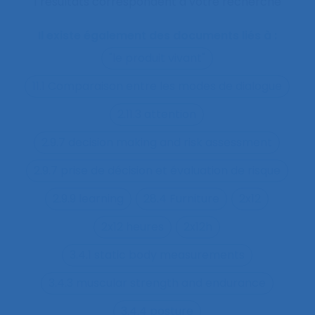
1 résultats correspondent à votre recherche
Il existe également des documents liés à :
"le produit vivant"
11.1 Comparaison entre les modes de dialogue
2.11.3 attention
2.9.7 decision making and risk assessment
2.9.7 prise de décision et évaluation de risque
2.9.9 learning
28.4 Furniture
2x12
2x12 heures
2x12h
3.4.1 static body measurements
3.4.3 muscular strength and endurance
3.4.4 posture