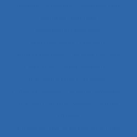
Assignation temporaire
Assistance client
Assistance hypermédia
association professionnelle
Assurance-qualité
Astreinte
Astreinte psychique
astreinte thermique
Asymétries
Atelier collaboratif
Atteintes à la santé et au collectif
Attentes implicites
Attentes individuelles
Attention
Attention visuelle
Attitude
Attitudes
Attitudes au travail et satisfaction au travail