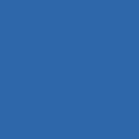
Agent
Agentivité
Agents de police
Agés
Agile
Agir collectif
Agriculture
agriculture durable
Agriculture familiale
Agro-living lab
Agroalimentaire
Agroécologie
Aide à domicile
Aide à l’intervention ergonomique
Aide à la compréhension
Aide à la décision
Aide à la manutention
Aide IHM
Aide médicale urgente
Aide soignant.e
Aide soignante
Aides à la conduite
Aides au travail
Aides informationnelles