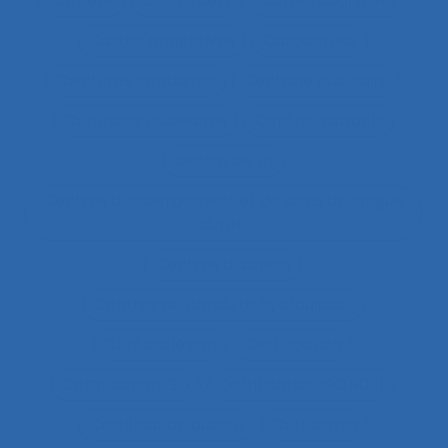
Carrière
Carrossiers
Cartes cognitives
Cartes projectives
Catachrèse
Ceintures lombaires
Centrale nucléaire
Centrales nucléaires
Centre d’appels
centre de tri
Centres d'hébergement et de soins de longue
durée
Centres d’appels
Centres de conduite hydraulique.
Cérébrolésion
Certification
Certification ISO
Certification ISO 9001
Certification qualité
Certiphyto