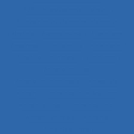
63.5.2 Job analysis and skills analysis
8.4 Présentation et format de l'information
Abattoirs
Absence maladie
Absentéisme
Académique
Accélérateurs
Acceptabilité
Acceptabilité d’un produit
Acceptation
Acceptation située
Acceptation technologique
Accessibilité
Accident
Accident de Three-Mile Island
Accident de trajet
Accident du travail
Accident systémique
Accidents
Accidents du travail