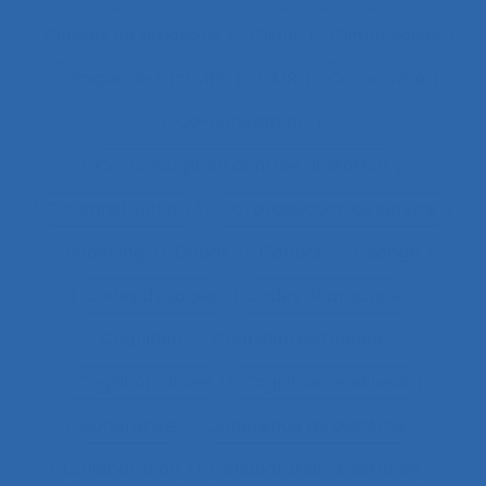
Classes de situations
Client
Climat social
Clinique de l’activité
CMR
Co-activité
Co-conception
Co-conception centrée utilisateur
Co-construction
Co-production du service
coaching
Cobot
Cobots
Codage
Codes d'usages
Codes of practice
Cognition
Cognition distribuée
Cognition située
Cognitive readiness
Cohérence
Cohérence du système
Collaboration
Collaboration à distance