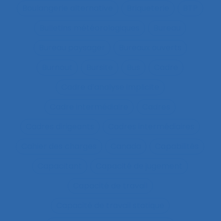
Boulangerie alternative
Briqueterie
BTP
Bulletins météorologiques
Bureau
Bureau paysager
Bureaux ouverts
Burnout
Bursite
Bus
Cadre
Cadre d’analyse implicite
Cadre intermédiaire
Cadres
Cadres dirigeants
Cadres intermédiaires
Cahier des charges
Canada
Capabilités
Capacitant
Capacité de jugement
Capacité de travail
Capacité de travail statique