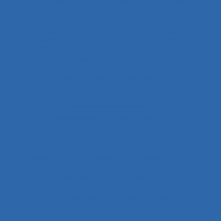
Adaptabilité et flexibilité des systèmes
Adaptabilité et flexibilité du système
Adaptation
Adaptation à la règle
Adaptation de l’outil
adaptation en situation de crise
Adaptation motrice
Adaptation professionnelle
Administration électronique
adolescence
Adolescents
Adoption et acceptation
Aéronautique
Affect
Affectation de fonctions
Affects
Affichage tête-porté et projeté
Âge