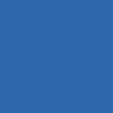
Automobile
Autonomie
Autonomie dans le travail et contrôle de
l’acteur
Autopoïèse organisationnelle
Autoroute
Auxiliaires de puériculture
Auxiliaires médicaux en anesthésie-réanimation
Avalanche
Avenir
Banque
Banque électronique
Bâtiment
Bâtiment travaux publics
Bâtiments et travaux publics
Bénin
Besoins