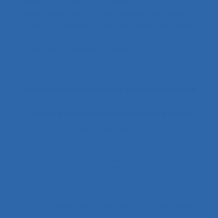
Lafont D., Fourgeot G., Echeverria Pereira C. (2025).
La demande cognitive : de l’idée de la charge
cognitive à l’évaluation des situations de travail
dans l’industrie manufacturière.
. Communication
présentée au 58ème congrès de la SELF, Paris
Nanterre.
2 résultats correspondent à votre recherche
Il existe également des documents liés à :
"le produit vivant"
11.1 Comparaison entre les modes de dialogue
2.11.3 attention
2.9.7 decision making and risk assessment
2.9.7 prise de décision et évaluation de risque