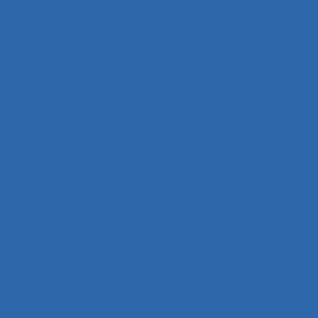
Approches et méthodes
Approches pluridisciplinaires
Appropriation
Appropriation de dispositif technique
Appuis-coudes mobiles
Aptitude
Aptitudes
Arbitrage
Arbitrage stratégique
Arbitrages
Arboriculture
Arbre des causes
Architecture
Architecture du contrôle/commande
Archivage informatique
Argentine
Argumentation
Arrêt maladie
art