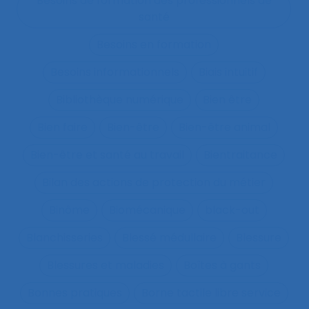
Besoins de formation des professionnels de
santé
Besoins en formation
Besoins informationnels
Biais intuitif
Bibliothèque numérique
Bien être
Bien faire
Bien-être
Bien-être animal
Bien-être et santé au travail
Bientraitance
Bilan des actions de protection du métier
Binôme
Biomécanique
black-out
Blanchisseries
Blessé médullaire
Blessure
Blessures et maladies
Boîtes à gants
Bonnes pratiques
Borne tactile libre service