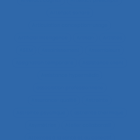
Artefact cognitif
Artefact prescriptif
Artefact sonore
Articulation conception-usage
Artificial Intelligence
Artisan
Artistes
ASEM
Assainissement
Assembleurs
Assignation temporaire
Assistance client
Assistance hypermédia
association professionnelle
Assurance-qualité
Astreinte
Astreinte psychique
astreinte thermique
Asymétries
Atelier collaboratif
Atteintes à la santé et au collectif