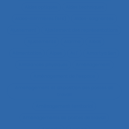
Aides optiques
Aides techniques
Aides-infirmières (ers)
Aides-soignantes
Ajustement
Ajustement des représentations
Ajustements
Alarme
Aléas
Alimentation
Alpes
ALT
Amartya Sen
Ambiances physiques
Aménagement
Aménagement de l’espace
Aménagement et disposition des postes de
travail
Aménagement territorial
Aménagements de postes de travail