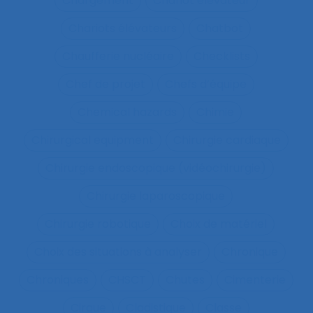
Chargement
Chariot élévateur
Chariots élévateurs
Chatbot
Chaufferie nucléaire
Checklists
Chef de projet
Chefs d’équipe
Chemical hazards
Chimie
Chirurgical equipment
Chirurgie cardiaque
Chirurgie endoscopique (vidéochirurgie)
Chirurgie laparoscopique
Chirurgie robotique
Choix de matériel
Choix des situations à analyser
Chronique
Chroniques
CHSCT
Chutes
Cimenterie
Cirque
Cladistique
Classe