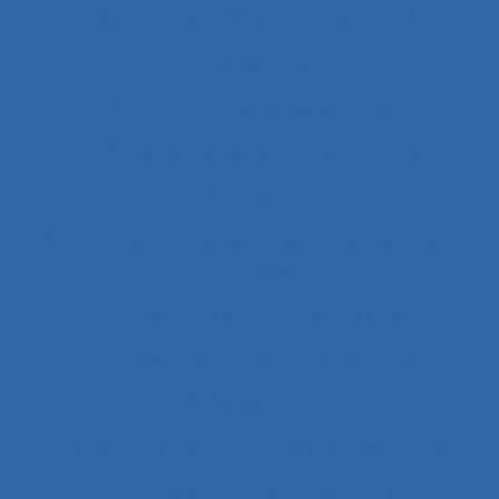
2.9.9 learning
28.4 Furniture
2x12
2x12 heures
2x12h
3.4.1 static body measurements
3.4.3 muscular strength and endurance
3.4.4 posture
37.11 Conception de systèmes et ingénierie des
interfaces
4.1.1 enfants
4.4 experience and practice
41.3.4 Skill demands
44 training
51.2 education
51.2 Education, training and safety programmes
63.1 Modélisation et simulation