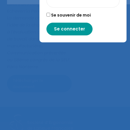
Lafont D., Fourgeot G.,
Echeverria Pereira C. (2025).
Se souvenir de moi
La demande cognitive : de
l’idée de la charge cognitive
à l’évaluation des situations
de travail dans l’industrie
manufacturière.
.
Communication présentée
au 58ème congrès de la SELF,
Paris Nanterre.
Télécharger le
document