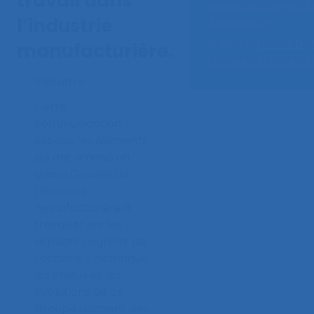
travail dans
manufacturière,
Out
l’industrie
d'évaluation
Auteurs :
Lafont D.,
manufacturière.
Echeverria Pereira 
Résumé
Cette
communication
expose les éléments
qui ont amené un
grand Groupe de
l’industrie
manufacturière à
travailler sur les
aspects cognitifs de
l’activité. L’historique,
les enjeux et les
évolutions de ce
Groupe donnent des