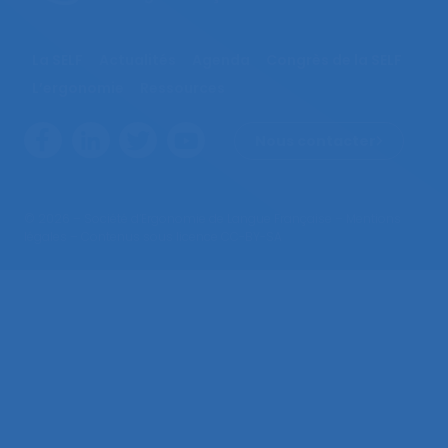
La SELF
Actualités
Agenda
Congrès de la SELF
L’ergonomie
Ressources
Nous contacter
© 2026 – Société d’Ergonomie de Langue Française –
Mentions
légales
– Contenus sous licence CC-BY-SA