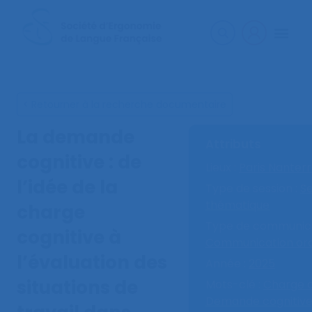
< Retourner à la recherche documentaire
La demande
Attributs
cognitive : de
Lieux :
Paris Nanter
l’idée de la
Type de session :
Se
thématique
charge
Type de communica
cognitive à
Communication ora
l’évaluation des
Année :
2025
situations de
Mots-clé :
Charge c
Demande cognitive