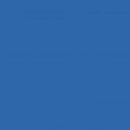
La SELF
Actualités
< Faire une nouvelle recherche documentaire
Tous les documents liés à
Agricultu
Messias IA., Vasconcelos FN., Querol MAP., Rocha R., Alves 
rural : des agriculteurs familiaux au Pontal do Paranap
congrès de la SELF, Genève.
1 résultats c
Il existe ég
"le produit vivant"
11.1 Compara