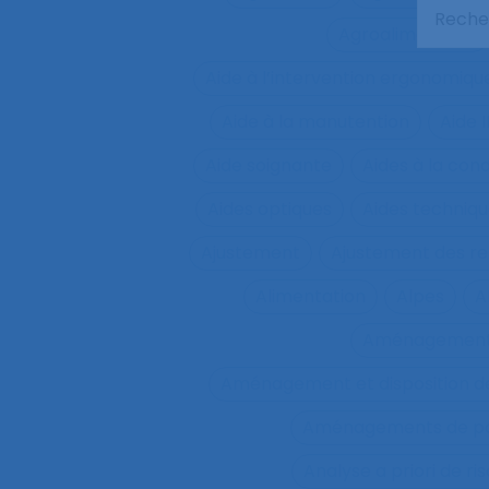
Agroalimentaire
Aide à l’intervention ergonomiqu
Aide à la manutention
Aide 
Aide soignante
Aides à la con
Aides optiques
Aides techniq
Ajustement
Ajustement des re
Alimentation
Alpes
A
Aménagemen
Aménagement et disposition de
Aménagements de pos
Analyse a priori de ri