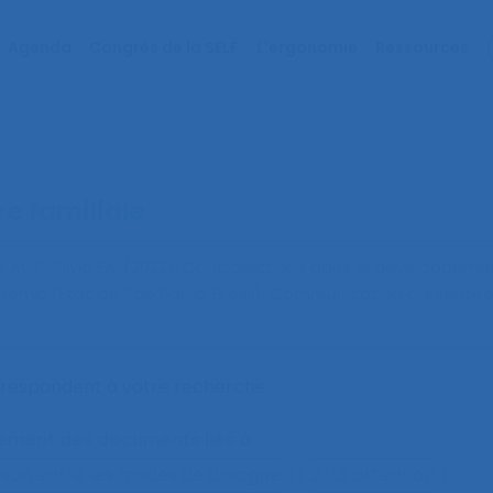
Agenda
Congrès de la SELF
L’ergonomie
Ressources
re familiale
ACF., Silvia EA. (2022).
Contradictions dans le développemen
anema (État de São Paulo, Brésil)
. Communication présenté
orrespondent à votre recherche
alement des documents liés à :
ison entre les modes de dialogue
2.11.3 attention