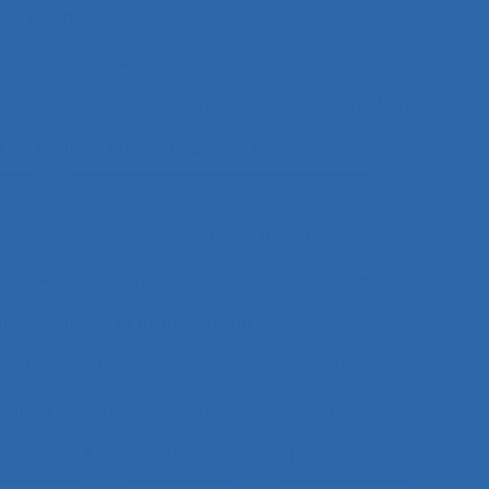
vail et analyse de compétences
vail et analyse des compétences
étences
Analyse du travail et des savoirs-faire
e
Analyse ergonomique de l’activité
avail
Analyse et aménagement du travail
le
Analyse fonctionnelle du besoin
 données
Analyse globale de la demande
nisationnelle et ergonomique
tuations de travail
analyse rétrospective
nalyse systémique
Analyses posturales
ctives
Analyses statistiques et psychométriques