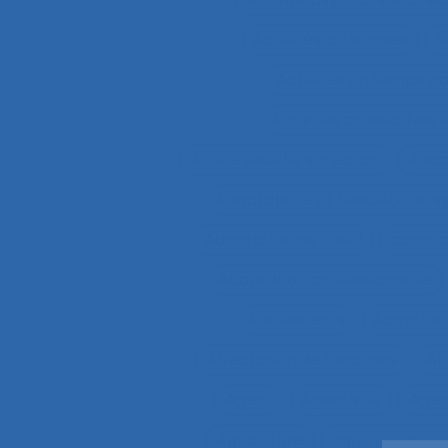
Activités artistiques
A
Activités en temps p
Activités productives 
Acuité visuelle sur écran
Adap
Adaptabilité et flexibilité du 
Adaptation de l’outil
adaptat
Adaptation professionnelle
Adolescents
Adoption
Affectation de fonctions
Af
Agent
Agentivité
Agen
Agriculture
agriculture du