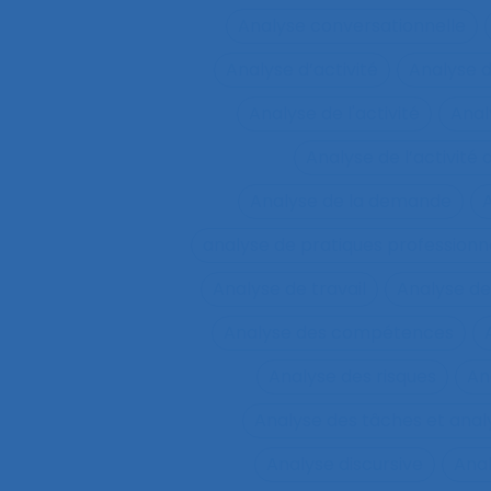
Analyse conversationnelle
Analyse d’activité
Analyse 
Analyse de l'activité
Analy
Analyse de l’activité d
Analyse de la demande
A
analyse de pratiques professionn
Analyse de travail
Analyse de
Analyse des compétences
Analyse des risques
An
Analyse des tâches et ana
Analyse discursive
Anal