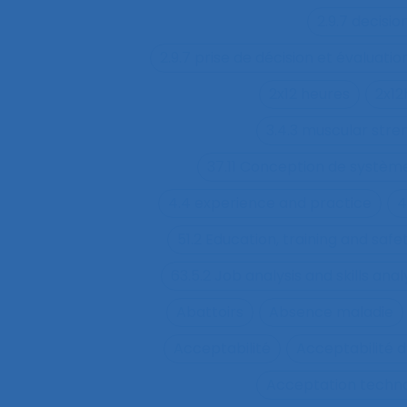
2.9.7 decisi
2.9.7 prise de décision et évaluatio
2x12 heures
2x12
3.4.3 muscular str
37.11 Conception de système
4.4 experience and practice
4
51.2 Education, training and sa
63.5.2 Job analysis and skills anal
Abattoirs
Absence maladie
Acceptabilité
Acceptabilité d
Acceptation techn