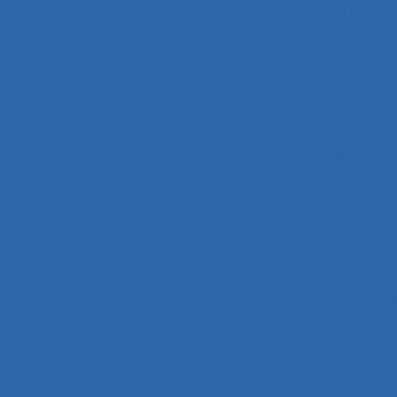
Accident de Three-Mile Isla
Accident systémiqu
Accompagnateur d
Accompa
Accompagnement 
accompagnement des trans
Accompagnement et 
Accroissement de la charge 
Accueil physique
Accueil-triag
Acquisition de connaissance 
Acquisition de conn