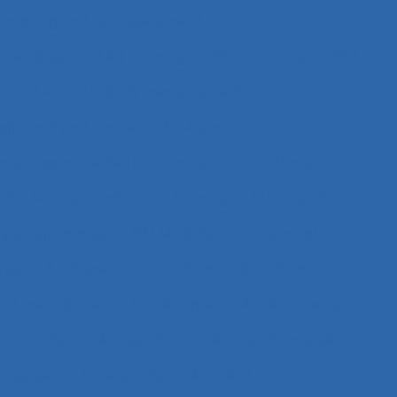
on making and risk assessment
n de risque
2.9.9 learning
28.4 Furniture
2x12
h
3.4.1 static body measurements
ength and endurance
3.4.4 posture
s et ingénierie des interfaces
4.1.1 enfants
1.3.4 Skill demands
44 training
51.2 education
fety programmes
63.1 Modélisation et simulation
ysis
8.4 Présentation et format de l'information
Absentéisme
Académique
Accélérateurs
’un produit
Acceptation
Acceptation située
ologique
Accessibilité
Accident