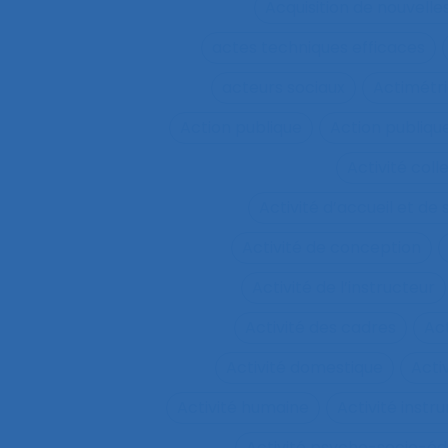
Acquisition de nouvel
actes techniques efficaces
acteurs sociaux
Actimétr
Action publique
Action publique
Activité coll
Activité d’accueil et de
Activité de conception
Activité de l’instructeur
Activité des cadres
Ac
Activité domestique
Acti
Activité humaine
Activité inst
Activité psycho-socio-éd