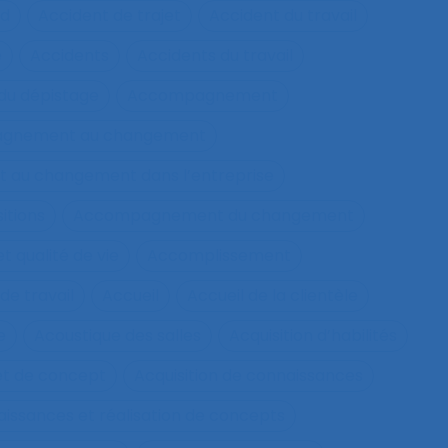
nd
Accident de trajet
Accident du travail
e
Accidents
Accidents du travail
u dépistage
Accompagnement
gnement au changement
au changement dans l’entreprise
itions
Accompagnement du changement
qualité de vie
Accomplissement
de travail
Accueil
Accueil de la clientèle
e
Acoustique des salles
Acquisition d’habilités
et de concept
Acquisition de connaissances
aissances et réalisation de concepts