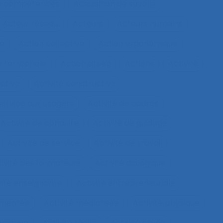
les compétences
Acquisition de savoirs
Acteur réseau
Acteurs
Acteurs humains
ie
Action collective
Action ergonomique
 territoriale
Action située
Actions
Activité
ective
Activité constructive
 service aux usagers
Activité de cadres
Activité de conduite
Activité de guidage
Activité de service
Activité de travail
tivité des formateurs
Activité dialogique
vité enseignante
Activité entrepreneuriale
rumentée
Activité médiatisée
Activité physique
ucative
Activité réelle
Activité située