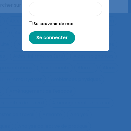
Agroécologie
Aide à domicile
e
Aide à la compréhension
Aide à la décision
Se souvenir de moi
IHM
Aide médicale urgente
Aide soignant.e
duite
Aides au travail
Aides informationnelles
ues
Aides-infirmières (ers)
Aides-soignantes
présentations
Ajustements
Alarme
Aléas
LT
Amartya Sen
Ambiances physiques
t
Aménagement de l’espace
s postes de travail
Aménagement territorial
tes de travail
Amiante
Analyse
sques
Analyse collective de pratique