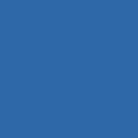
Analyse du tra
Analyse du tra
Analyse du travail et des comp
Analyse ergonomiqu
Analyse ergonomique du tr
Analyse fonctionnel
Analyse géométrique des
Analyse orga
Analyse quantitative des si
Analyse stratégique
a
Analyses rétrospectives et prospe