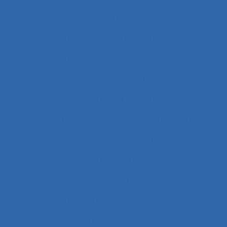
Centres d’appels
Centres de conduite hydraulique.
Cérébrolésion
Certification
Certification ISO
Certification ISO 9001
Certification qualité
Certiphyto
Cervicalgies
Chaîne de déterminants
Chaleur
Chalutiers
Changement
Changement climatique
Changement organisationnel
Changement professionnel
Changement technologique