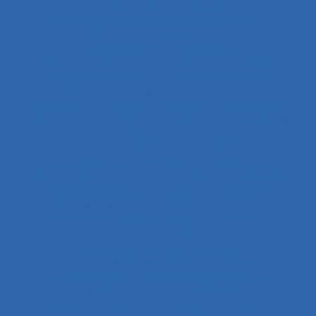
Chirurgie endoscopique (vidéochirurgie)
Chirurgie laparoscopique
Chirurgie robotique
Choix de matériel
Choix des situations à analyser
Chronique
Chroniques
CHSCT
Chutes
Cimenterie
Cirque
Cladistique
Classe
Classes de situations
Client
Climat social
Clinique de l’activité
CMR
Co-activité
Co-conception
Co-conception centrée utilisateur
Co-construction
Co-production du service