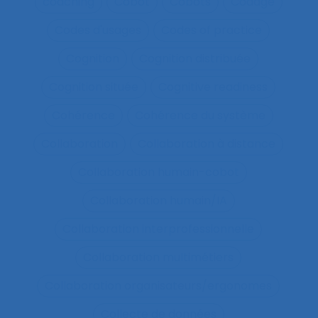
coaching
Cobot
Cobots
Codage
Codes d'usages
Codes of practice
Cognition
Cognition distribuée
Cognition située
Cognitive readiness
Cohérence
Cohérence du système
Collaboration
Collaboration à distance
Collaboration humain-cobot
Collaboration humain/IA
Collaboration interprofessionnelle
Collaboration multimétiers
Collaboration organisateurs/ergonomes
Collecte de données