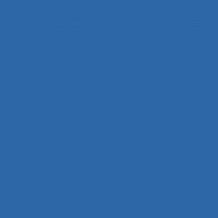
< Faire une nouvelle recherche documentaire
Tous les documents liés à
Projet
important
Violleau C., Ponge L., Dugué B. (2019).
« Le travail de
l’ergonome : l’étude de sa posture dans le cadre
de l’expertise CHSCT »
. Communication
présentée au 54ème congrès de la SELF, Tours.
1 résultats correspondent à votre recherche