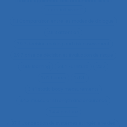
Il existe également des documents liés à :
"le produit vivant"
11.1 Comparaison entre les modes de dialogue
2.11.3 attention
2.9.7 decision making and risk assessment
2.9.7 prise de décision et évaluation de risque
2.9.9 learning
28.4 Furniture
2x12
2x12 heures
2x12h
3.4.1 static body measurements
3.4.3 muscular strength and endurance
3.4.4 posture
37.11 Conception de systèmes et ingénierie des