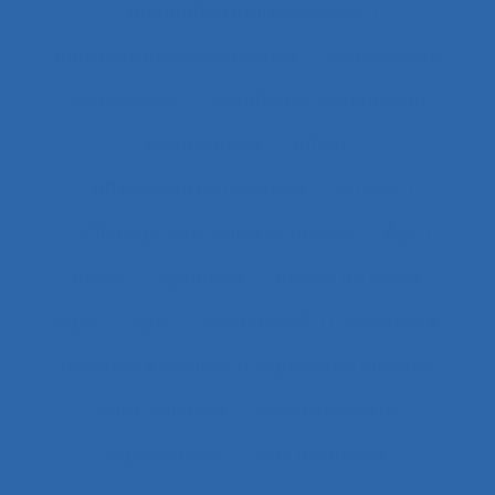
Adaptation professionnelle
Administration électronique
adolescence
Adolescents
Adoption et acceptation
Aéronautique
Affect
Affectation de fonctions
Affects
Affichage tête-porté et projeté
Âge
Agent
Agentivité
Agents de police
Agés
Agile
Agir collectif
Agriculture
agriculture durable
Agriculture familiale
Agro-living lab
Agroalimentaire
Agroécologie
Aide à domicile