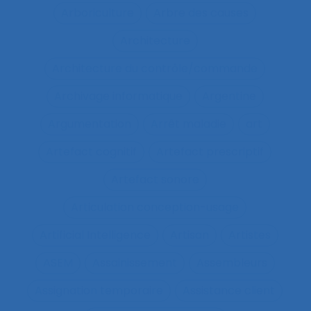
Arboriculture
Arbre des causes
Architecture
Architecture du contrôle/commande
Archivage informatique
Argentine
Argumentation
Arrêt maladie
art
Artefact cognitif
Artefact prescriptif
Artefact sonore
Articulation conception-usage
Artificial Intelligence
Artisan
Artistes
ASEM
Assainissement
Assembleurs
Assignation temporaire
Assistance client