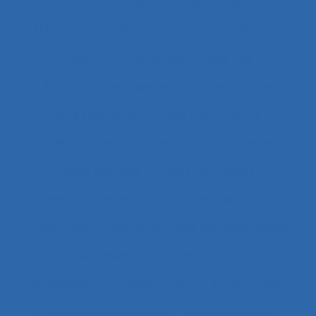
Aide à l’intervention ergonomique
Aide à la compréhension
Aide à la décision
Aide à la manutention
Aide IHM
Aide médicale urgente
Aide soignant.e
Aide soignante
Aides à la conduite
Aides au travail
Aides informationnelles
Aides optiques
Aides techniques
Aides-infirmières (ers)
Aides-soignantes
Ajustement
Ajustement des représentations
Ajustements
Alarme
Aléas
Alimentation
Alpes
ALT
Amartya Sen
Ambiances physiques
Aménagement