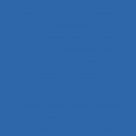
Auto-confrontation
Auto-diagnostic
Auto-diagnostic SST
Auto-estimation
Autoconfrontation
Autoconfrontation croisée
Autogestion
Automation
Automatique humaine
Automatisation
Automatismes
Automobile
Autonomie
Autonomie dans le travail et contrôle de
l’acteur
Autopoïèse organisationnelle
Autoroute
Auxiliaires de puériculture
Auxiliaires médicaux en anesthésie-réanimation