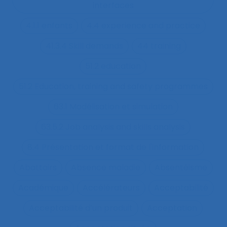
interfaces
4.1.1 enfants
4.4 experience and practice
41.3.4 Skill demands
44 training
51.2 education
51.2 Education, training and safety programmes
63.1 Modélisation et simulation
63.5.2 Job analysis and skills analysis
8.4 Présentation et format de l'information
Abattoirs
Absence maladie
Absentéisme
Académique
Accélérateurs
Acceptabilité
Acceptabilité d’un produit
Acceptation