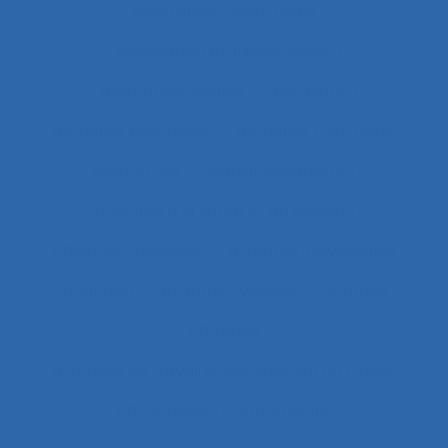
Assistance hypermédia
association professionnelle
Assurance-qualité
Astreinte
Astreinte psychique
astreinte thermique
Asymétries
Atelier collaboratif
Atteintes à la santé et au collectif
Attentes implicites
Attentes individuelles
Attention
Attention visuelle
Attitude
Attitudes
Attitudes au travail et satisfaction au travail
Attractivité
Authenticité