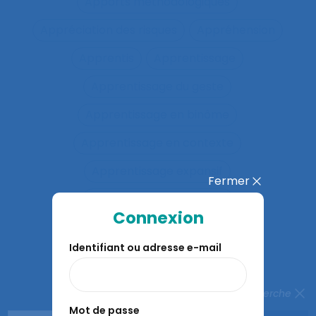
Apports méthodologiques
Appréciation des risques
Appréhension
Apprentis
Apprentissage
Apprentissage du geste
Apprentissage en binôme
Apprentissage en contexte
Apprentissage expansif
Fermer
Apprentissage interactif
Connexion
Apprentissage organisationnel
Identifiant ou adresse e-mail
Apprentissage situé
Apprentissages organisationnels
Fermer la recherche
Mot de passe
Apprentissages sociaux