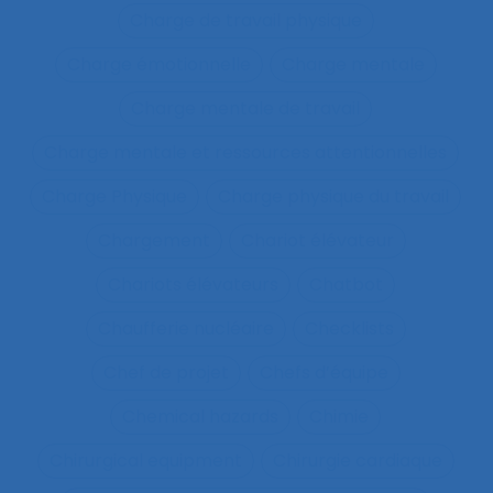
Charge de travail physique
Charge émotionnelle
Charge mentale
Charge mentale de travail
Charge mentale et ressources attentionnelles
Charge Physique
Charge physique du travail
Chargement
Chariot élévateur
Chariots élévateurs
Chatbot
Chaufferie nucléaire
Checklists
Chef de projet
Chefs d’équipe
Chemical hazards
Chimie
Chirurgical equipment
Chirurgie cardiaque