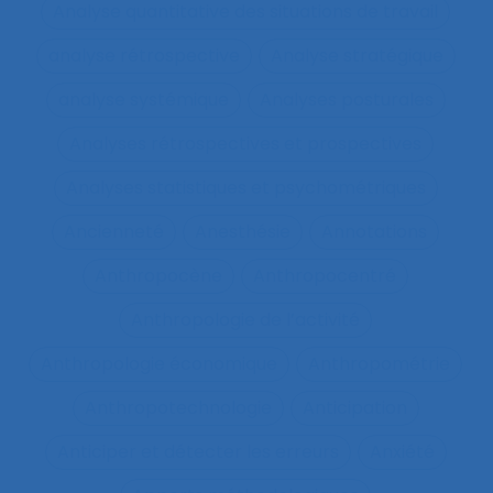
Analyse quantitative des situations de travail
analyse rétrospective
Analyse stratégique
analyse systémique
Analyses posturales
Analyses rétrospectives et prospectives
Analyses statistiques et psychométriques
Ancienneté
Anesthésie
Annotations
Anthropocène
Anthropocentré
Anthropologie de l’activité
Anthropologie économique
Anthropométrie
Anthropotechnologie
Anticipation
Anticiper et détecter les erreurs
Anxiété