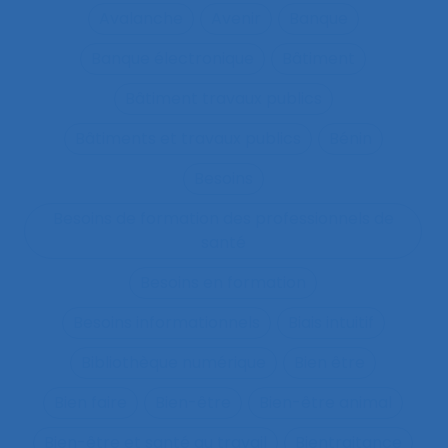
Avalanche
Avenir
Banque
Banque électronique
Bâtiment
Bâtiment travaux publics
Bâtiments et travaux publics
Bénin
Besoins
Besoins de formation des professionnels de
santé
Besoins en formation
Besoins informationnels
Biais intuitif
Bibliothèque numérique
Bien être
Bien faire
Bien-être
Bien-être animal
Bien-être et santé au travail
Bientraitance