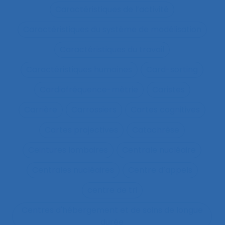
Caractéristiques de l’activité
Caractéristiques du système de modélisation
Caractéristiques du travail
Caractéristiques humaines
Card-sorting
Cardiofréquence-mètrie
Caristes
Carrière
Carrossiers
Cartes cognitives
Cartes projectives
Catachrèse
Ceintures lombaires
Centrale nucléaire
Centrales nucléaires
Centre d’appels
centre de tri
Centres d'hébergement et de soins de longue
durée