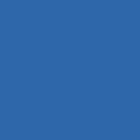
Bilan des actions de protection du métier
Binôme
Biomécanique
black-out
Blanchisseries
Blessé médullaire
Blessure
Blessures et maladies
Boîtes à gants
Bonnes pratiques
Borne tactile libre service
Boulangerie alternative
Briqueterie
BTP
Bulletins météorologiques
Bureau
Bureau paysager
Bureaux ouverts
Burnout
Bursite
Bus
Cadre
Cadre d’analyse implicite
Cadre intermédiaire
Cadres