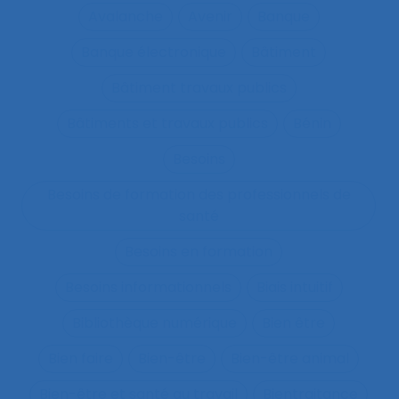
Avalanche
Avenir
Banque
Banque électronique
Bâtiment
Bâtiment travaux publics
Bâtiments et travaux publics
Bénin
Besoins
Besoins de formation des professionnels de
santé
Besoins en formation
Besoins informationnels
Biais intuitif
Bibliothèque numérique
Bien être
Bien faire
Bien-être
Bien-être animal
Bien-être et santé au travail
Bientraitance