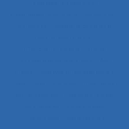
Adaptation professionnelle
Administration électronique
adolescence
Adolescents
Adoption et acceptation
Aéronautique
Affect
Affectation de fonctions
Affects
Affichage tête-porté et projeté
Âge
Agent
Agentivité
Agents de police
Agés
Agile
Agir collectif
Agriculture
agriculture durable
Agriculture familiale
Agro-living lab
Agroalimentaire
Agroécologie
Aide à domicile