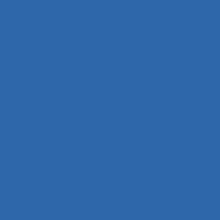
Centres d’appels
Centres de conduite hydraulique.
Cérébrolésion
Certification
Certification ISO
Certification ISO 9001
Certification qualité
Certiphyto
Cervicalgies
Chaîne de déterminants
Chaleur
Chalutiers
Changement
Changement climatique
Changement organisationnel
Changement professionnel
Changement technologique