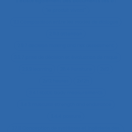
Il existe également des documents liés à :
"le produit vivant"
11.1 Comparaison entre les modes de dialogue
2.11.3 attention
2.9.7 decision making and risk assessment
2.9.7 prise de décision et évaluation de risque
2.9.9 learning
28.4 Furniture
2x12
2x12 heures
2x12h
3.4.1 static body measurements
3.4.3 muscular strength and endurance
3.4.4 posture
37.11 Conception de systèmes et ingénierie des