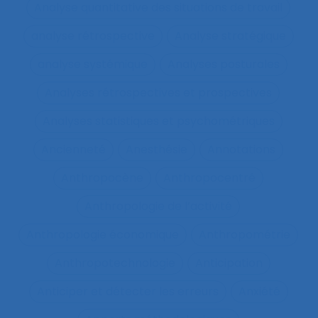
Analyse quantitative des situations de travail
analyse rétrospective
Analyse stratégique
analyse systémique
Analyses posturales
Analyses rétrospectives et prospectives
Analyses statistiques et psychométriques
Ancienneté
Anesthésie
Annotations
Anthropocène
Anthropocentré
Anthropologie de l’activité
Anthropologie économique
Anthropométrie
Anthropotechnologie
Anticipation
Anticiper et détecter les erreurs
Anxiété