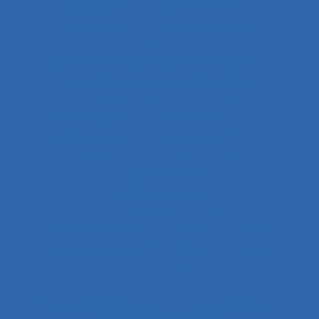
Arboriculture
Arbre des causes
Architecture
Architecture du contrôle/commande
Archivage informatique
Argentine
Argumentation
Arrêt maladie
art
Artefact cognitif
Artefact prescriptif
Artefact sonore
Articulation conception-usage
Artificial Intelligence
Artisan
Artistes
ASEM
Assainissement
Assembleurs
Assignation temporaire
Assistance client