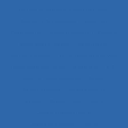
Bilan des actions de protection du métier
Binôme
Biomécanique
black-out
Blanchisseries
Blessé médullaire
Blessure
Blessures et maladies
Boîtes à gants
Bonnes pratiques
Borne tactile libre service
Boulangerie alternative
Briqueterie
BTP
Bulletins météorologiques
Bureau
Bureau paysager
Bureaux ouverts
Burnout
Bursite
Bus
Cadre
Cadre d’analyse implicite
Cadre intermédiaire
Cadres