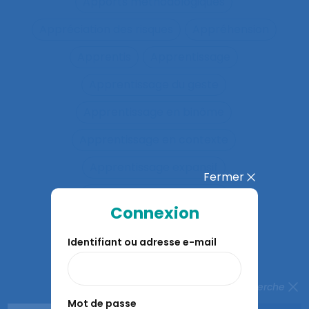
Apports méthodologiques
Appréciation des risques
Appréhension
Apprentis
Apprentissage
Apprentissage du geste
Apprentissage en binôme
Apprentissage en contexte
Apprentissage expansif
Fermer
Apprentissage interactif
Connexion
Apprentissage organisationnel
Identifiant ou adresse e-mail
Apprentissage situé
Apprentissages organisationnels
Fermer la recherche
Mot de passe
Apprentissages sociaux