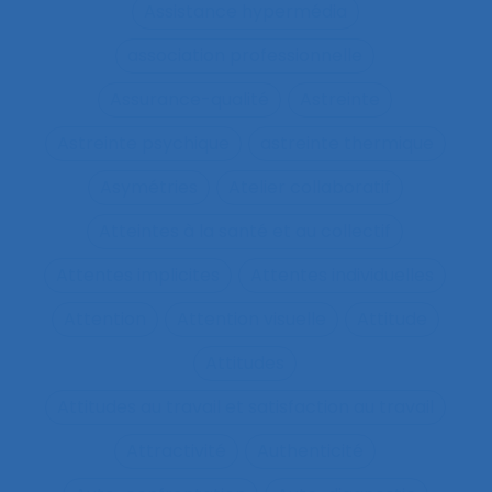
Assistance hypermédia
association professionnelle
Assurance-qualité
Astreinte
Astreinte psychique
astreinte thermique
Asymétries
Atelier collaboratif
Atteintes à la santé et au collectif
Attentes implicites
Attentes individuelles
Attention
Attention visuelle
Attitude
Attitudes
Attitudes au travail et satisfaction au travail
Attractivité
Authenticité