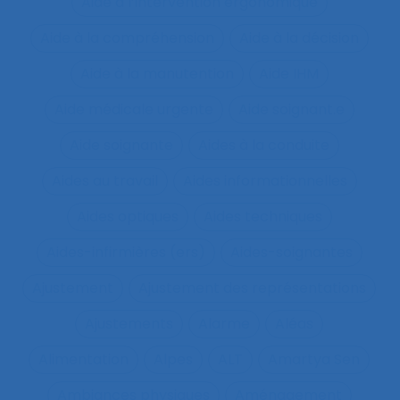
Aide à l’intervention ergonomique
Aide à la compréhension
Aide à la décision
Aide à la manutention
Aide IHM
Aide médicale urgente
Aide soignant.e
Aide soignante
Aides à la conduite
Aides au travail
Aides informationnelles
Aides optiques
Aides techniques
Aides-infirmières (ers)
Aides-soignantes
Ajustement
Ajustement des représentations
Ajustements
Alarme
Aléas
Alimentation
Alpes
ALT
Amartya Sen
Ambiances physiques
Aménagement