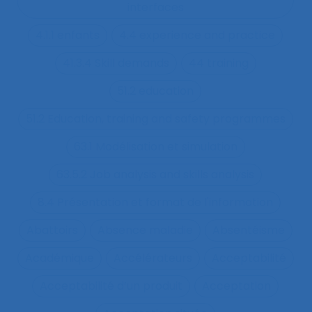
interfaces
4.1.1 enfants
4.4 experience and practice
41.3.4 Skill demands
44 training
51.2 education
51.2 Education, training and safety programmes
63.1 Modélisation et simulation
63.5.2 Job analysis and skills analysis
8.4 Présentation et format de l'information
Abattoirs
Absence maladie
Absentéisme
Académique
Accélérateurs
Acceptabilité
Acceptabilité d’un produit
Acceptation