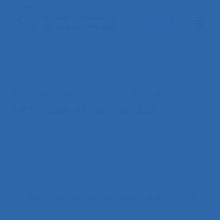
< Faire une nouvelle recherche documentaire
Tous les documents liés à
Méthodes d’intervention
Benedetto A., Garem F., Carballeda G., Pinatel C.
(2016).
« Les pratiques de l’ergonome auprès des
IRP/CHSCT »
. Communication présentée au
51ème congrès de la SELF, Marseille.
1 résultats correspondent à votre recherche