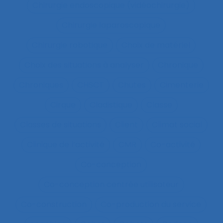
Chirurgie endoscopique (vidéochirurgie)
Chirurgie laparoscopique
Chirurgie robotique
Choix de matériel
Choix des situations à analyser
Chronique
Chroniques
CHSCT
Chutes
Cimenterie
Cirque
Cladistique
Classe
Classes de situations
Client
Climat social
Clinique de l’activité
CMR
Co-activité
Co-conception
Co-conception centrée utilisateur
Co-construction
Co-production du service