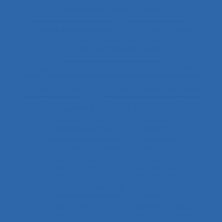
Charge de travail physique
Charge émotionnelle
Charge mentale
Charge mentale de travail
Charge mentale et ressources attentionnelles
Charge Physique
Charge physique du travail
Chargement
Chariot élévateur
Chariots élévateurs
Chatbot
Chaufferie nucléaire
Checklists
Chef de projet
Chefs d’équipe
Chemical hazards
Chimie
Chirurgical equipment
Chirurgie cardiaque