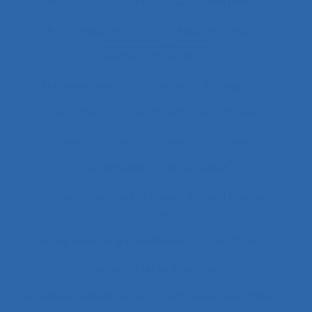
Auto-confrontation
Auto-diagnostic
Auto-diagnostic SST
Auto-estimation
Autoconfrontation
Autoconfrontation croisée
Autogestion
Automation
Automatique humaine
Automatisation
Automatismes
Automobile
Autonomie
Autonomie dans le travail et contrôle de
l’acteur
Autopoïèse organisationnelle
Autoroute
Auxiliaires de puériculture
Auxiliaires médicaux en anesthésie-réanimation