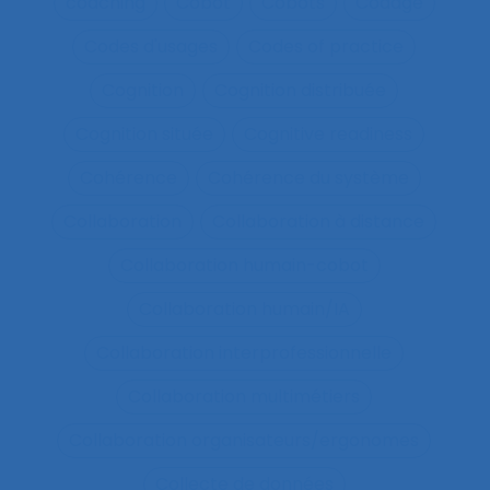
coaching
Cobot
Cobots
Codage
Codes d'usages
Codes of practice
Cognition
Cognition distribuée
Cognition située
Cognitive readiness
Cohérence
Cohérence du système
Collaboration
Collaboration à distance
Collaboration humain-cobot
Collaboration humain/IA
Collaboration interprofessionnelle
Collaboration multimétiers
Collaboration organisateurs/ergonomes
Collecte de données