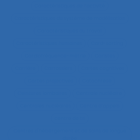
Caractéristiques de l’activité
Caractéristiques du système de modélisation
Caractéristiques du travail
Caractéristiques humaines
Card-sorting
Cardiofréquence-mètrie
Caristes
Carrière
Carrossiers
Cartes cognitives
Cartes projectives
Catachrèse
Ceintures lombaires
Centrale nucléaire
Centrales nucléaires
Centre d’appels
centre de tri
Centres d'hébergement et de soins de longue
durée