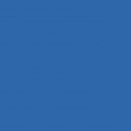
vail et analyse des compétences
étences
Analyse du travail et des savoirs-faire
e
Analyse ergonomique de l’activité
avail
Analyse et aménagement du travail
le
Analyse fonctionnelle du besoin
 données
Analyse globale de la demande
nisationnelle et ergonomique
tuations de travail
analyse rétrospective
nalyse systémique
Analyses posturales
ctives
Analyses statistiques et psychométriques
nnotations
Anthropocène
Anthropocentré