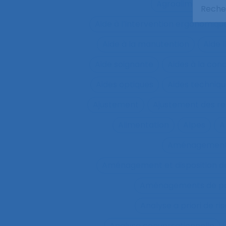
Agroalimentaire
Aide à l’intervention ergonomiqu
Aide à la manutention
Aide 
Aide soignante
Aides à la con
Aides optiques
Aides techniq
Ajustement
Ajustement des re
Alimentation
Alpes
A
Aménagemen
Aménagement et disposition de
Aménagements de pos
Analyse a priori de ri
Analyse conversationnelle