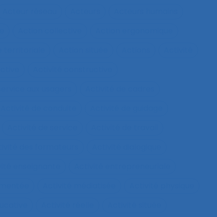
Acteur réseau
Acteurs
Acteurs humains
ie
Action collective
Action ergonomique
 territoriale
Action située
Actions
Activité
ective
Activité constructive
 service aux usagers
Activité de cadres
Activité de conduite
Activité de guidage
Activité de service
Activité de travail
tivité des formateurs
Activité dialogique
vité enseignante
Activité entrepreneuriale
rumentée
Activité médiatisée
Activité physique
ucative
Activité réelle
Activité située