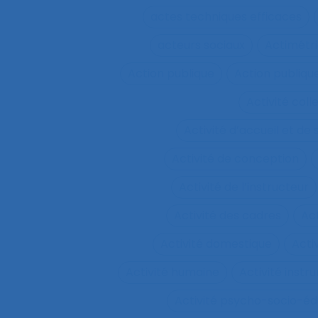
actes techniques efficaces
acteurs sociaux
Actimétr
Action publique
Action publique
Activité coll
Activité d’accueil et de
Activité de conception
Activité de l’instructeur
Activité des cadres
Ac
Activité domestique
Acti
Activité humaine
Activité inst
Activité psycho-socio-éd