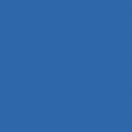
Accident systémiqu
Accompagnateur d
Accompa
Accompagnement 
accompagnement des trans
Accompagnement et 
Accroissement de la charge 
Accueil physique
Accueil-triag
Acquisition de connaissance 
Acquisition de conn
Acquisition de nouvel