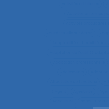
Activités artistiques
A
Activités en temps p
Activités productives 
Acuité visuelle sur écran
Adap
Adaptabilité et flexibilité du 
Adaptation de l’outil
adaptat
Adaptation professionnelle
Adolescents
Adoption
Affectation de fonctions
Af
Agent
Agentivité
Agen
Agriculture
agriculture du