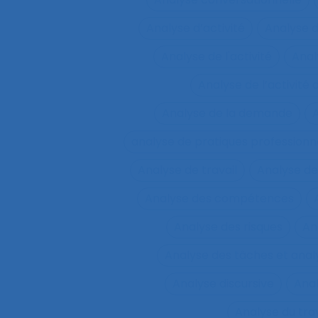
Analyse d’activité
Analyse 
Analyse de l'activité
Analy
Analyse de l’activité d
Analyse de la demande
A
analyse de pratiques professionn
Analyse de travail
Analyse de
Analyse des compétences
Analyse des risques
An
Analyse des tâches et ana
Analyse discursive
Anal
Analyse du tra