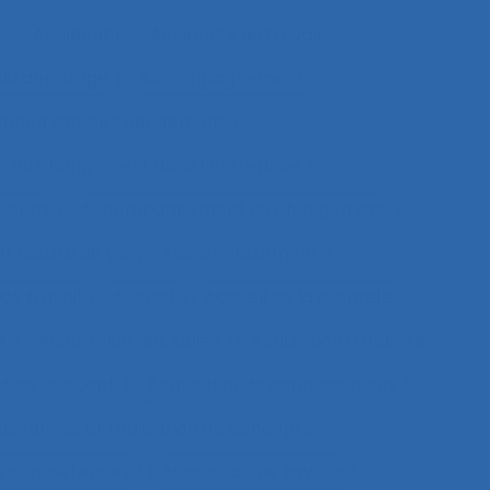
e
Accidents
Accidents du travail
u dépistage
Accompagnement
gnement au changement
au changement dans l’entreprise
itions
Accompagnement du changement
qualité de vie
Accomplissement
de travail
Accueil
Accueil de la clientèle
e
Acoustique des salles
Acquisition d’habilités
et de concept
Acquisition de connaissances
aissances et réalisation de concepts
les compétences
Acquisition de savoirs