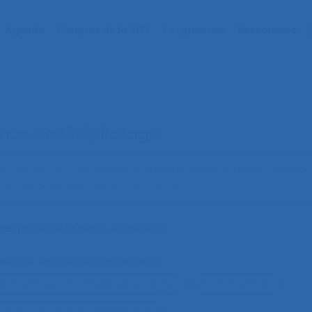
Agenda
Congrès de la SELF
L’ergonomie
Ressources
nce de télépilotage
 blindés en situation dynamique sur la manoeuvrabilité, la p
ème congrès de la SELF, Toulouse.
orrespondent à votre recherche
alement des documents liés à :
ison entre les modes de dialogue
2.11.3 attention
on making and risk assessment