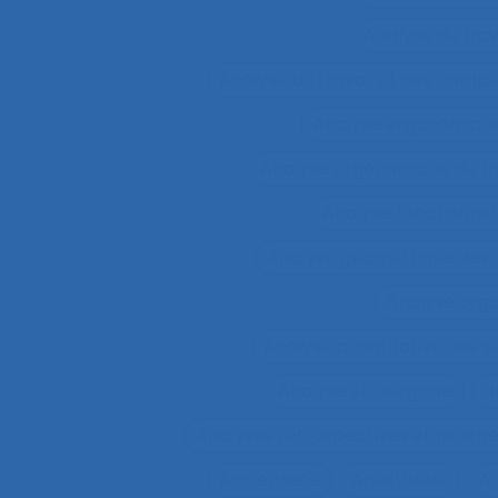
Analyse du tra
Analyse du travail et des comp
Analyse ergonomiqu
Analyse ergonomique du tr
Analyse fonctionnel
Analyse géométrique des
Analyse orga
Analyse quantitative des si
Analyse stratégique
a
Analyses rétrospectives et prospe
Ancienneté
Anesthésie
A