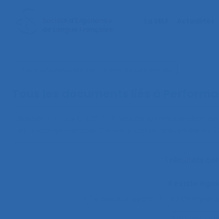
La SELF
Actualités
< Faire une nouvelle recherche documentaire
Tous les documents liés à
Performa
Bastien L., Proux C. (2017).
Effets de la téléopération de
et la charge mentale
. Communication présentée au 52
1 résultats c
Il existe ég
"le produit vivant"
11.1 Compara
2.9.7 decisi