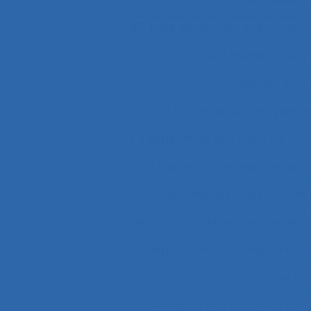
2.9.7 prise de décision et évaluatio
2x12 heures
2x12
3.4.3 muscular str
37.11 Conception de système
4.4 experience and practice
4
51.2 Education, training and sa
63.5.2 Job analysis and skills anal
Abattoirs
Absence maladie
Acceptabilité
Acceptabilité d
Acceptation techn
Accident de Three-Mile Isla