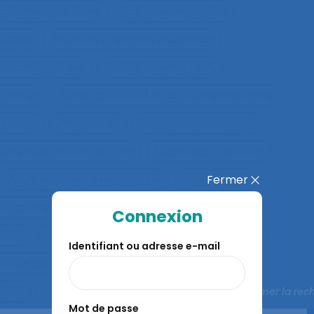
ctivités collectives
Activités de service
artagé
Activités Physiques Adaptées
et constructives
Activités répétitives
tabilité
Adaptabilité et flexibilité des systèmes
système
Adaptation
Adaptation à la règle
ion en situation de crise
Adaptation motrice
Administration électronique
adolescence
Fermer
 et acceptation
Aéronautique
Affect
Connexion
fects
Affichage tête-porté et projeté
Âge
Identifiant ou adresse e-mail
ts de police
Agés
Agile
Agir collectif
rable
Agriculture familiale
Agro-living lab
Fermer la rec
Mot de passe