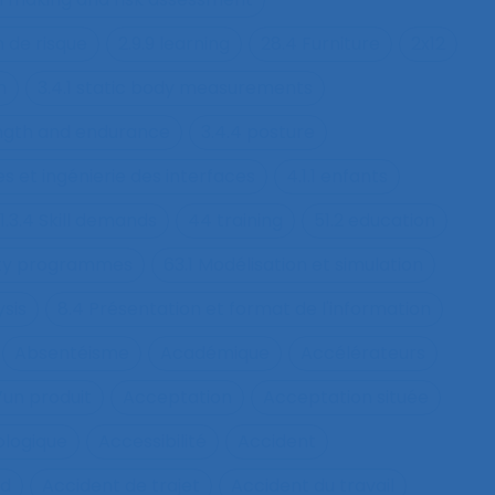
n de risque
2.9.9 learning
28.4 Furniture
2x12
h
3.4.1 static body measurements
ength and endurance
3.4.4 posture
s et ingénierie des interfaces
4.1.1 enfants
1.3.4 Skill demands
44 training
51.2 education
fety programmes
63.1 Modélisation et simulation
ysis
8.4 Présentation et format de l'information
Absentéisme
Académique
Accélérateurs
’un produit
Acceptation
Acceptation située
ologique
Accessibilité
Accident
nd
Accident de trajet
Accident du travail