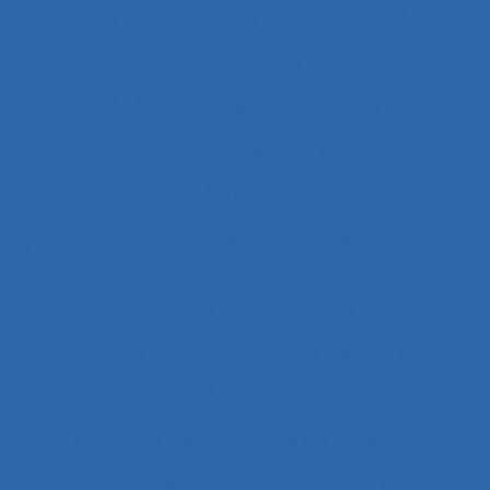
2.9.9 learning
28.4 Furniture
2x12
2x12 heures
2x12h
3.4.1 static body measurements
3.4.3 muscular strength and endurance
3.4.4 posture
37.11 Conception de systèmes et ingénierie des
interfaces
4.1.1 enfants
4.4 experience and practice
41.3.4 Skill demands
44 training
51.2 education
51.2 Education, training and safety programmes
63.1 Modélisation et simulation