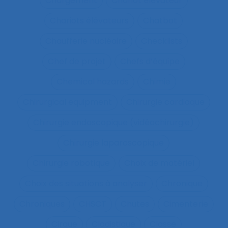
Chargement
Chariot élévateur
Chariots élévateurs
Chatbot
Chaufferie nucléaire
Checklists
Chef de projet
Chefs d’équipe
Chemical hazards
Chimie
Chirurgical equipment
Chirurgie cardiaque
Chirurgie endoscopique (vidéochirurgie)
Chirurgie laparoscopique
Chirurgie robotique
Choix de matériel
Choix des situations à analyser
Chronique
Chroniques
CHSCT
Chutes
Cimenterie
Cirque
Cladistique
Classe