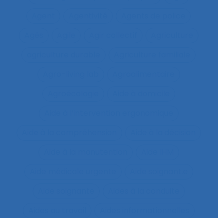
Agent
Agentivité
Agents de police
Agés
Agile
Agir collectif
Agriculture
agriculture durable
Agriculture familiale
Agro-living lab
Agroalimentaire
Agroécologie
Aide à domicile
Aide à l’intervention ergonomique
Aide à la compréhension
Aide à la décision
Aide à la manutention
Aide IHM
Aide médicale urgente
Aide soignant.e
Aide soignante
Aides à la conduite
Aides au travail
Aides informationnelles