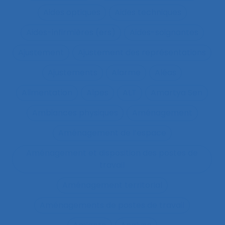
Aides optiques
Aides techniques
Aides-infirmières (ers)
Aides-soignantes
Ajustement
Ajustement des représentations
Ajustements
Alarme
Aléas
Alimentation
Alpes
ALT
Amartya Sen
Ambiances physiques
Aménagement
Aménagement de l’espace
Aménagement et disposition des postes de
travail
Aménagement territorial
Aménagements de postes de travail