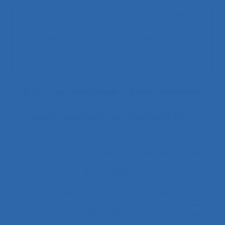
Gras Gentiletti M., Fréjus M., Bourmaud G., Decortis
F. (2020).
Médiations interpersonnelles et
évolutivité de systèmes à base d’IA
.
Communication présentée au 55ème congrès
de la SELF, En Visio.
2 résultats correspondent à votre recherche
Il existe également des documents liés à :
"le produit vivant"
11.1 Comparaison entre les modes de dialogue
2.11.3 attention
2.9.7 decision making and risk assessment
2.9.7 prise de décision et évaluation de risque