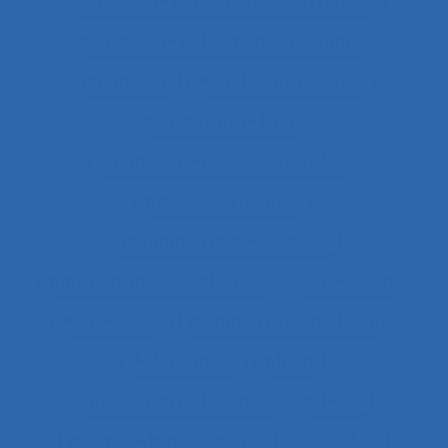
Adaptabilité et flexibilité des systèmes
Adaptabilité et flexibilité du système
Adaptation
Adaptation à la règle
Adaptation de l’outil
adaptation en situation de crise
Adaptation motrice
Adaptation professionnelle
Administration électronique
adolescence
Adolescents
Adoption et acceptation
Aéronautique
Affect
Affectation de fonctions
Affects
Affichage tête-porté et projeté
Âge