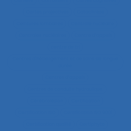
Carrière
Carrossiers
Cartes cognitives
Cartes projectives
Catachrèse
Ceintures lombaires
Centrale nucléaire
Centrales nucléaires
Centre d’appels
centre de tri
Centres d'hébergement et de soins de longue
durée
Centres d’appels
Centres de conduite hydraulique.
Cérébrolésion
Certification
Certification ISO
Certification ISO 9001
Certification qualité
Certiphyto