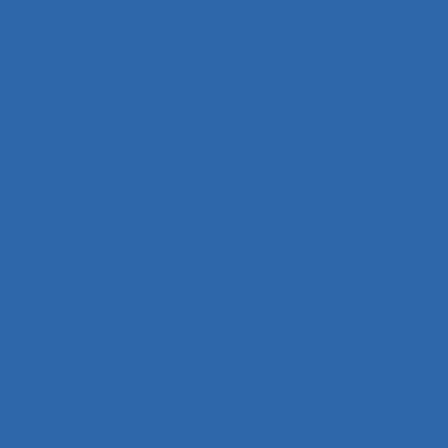
Artefact cognitif
Artefact prescriptif
Artefact sonore
Articulation conception-usage
Artificial Intelligence
Artisan
Artistes
ASEM
Assainissement
Assembleurs
Assignation temporaire
Assistance client
Assistance hypermédia
association professionnelle
Assurance-qualité
Astreinte
Astreinte psychique
astreinte thermique
Asymétries
Atelier collaboratif
Atteintes à la santé et au collectif