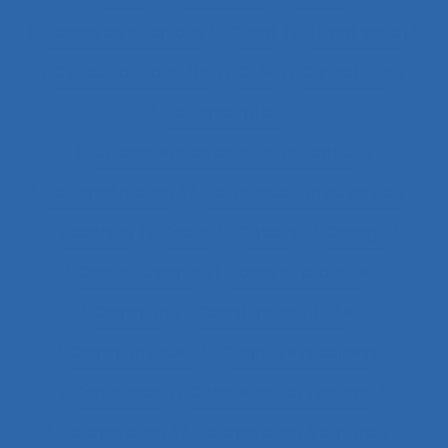
Classes de situations
Client
Climat social
Clinique de l’activité
CMR
Co-activité
Co-conception
Co-conception centrée utilisateur
Co-construction
Co-production du service
coaching
Cobot
Cobots
Codage
Codes d'usages
Codes of practice
Cognition
Cognition distribuée
Cognition située
Cognitive readiness
Cohérence
Cohérence du système
Collaboration
Collaboration à distance