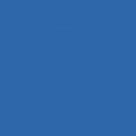
Besoins de formation des professionnels de
santé
Besoins en formation
Besoins informationnels
Biais intuitif
Bibliothèque numérique
Bien être
Bien faire
Bien-être
Bien-être animal
Bien-être et santé au travail
Bientraitance
Bilan des actions de protection du métier
Binôme
Biomécanique
black-out
Blanchisseries
Blessé médullaire
Blessure
Blessures et maladies
Boîtes à gants
Bonnes pratiques
Borne tactile libre service