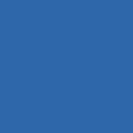
Approches et méthodes
Approches pluridisciplinaires
Appropriation
Appropriation de dispositif technique
Appuis-coudes mobiles
Aptitude
Aptitudes
Arbitrage
Arbitrage stratégique
Arbitrages
Arboriculture
Arbre des causes
Architecture
Architecture du contrôle/commande
Archivage informatique
Argentine
Argumentation
Arrêt maladie
art