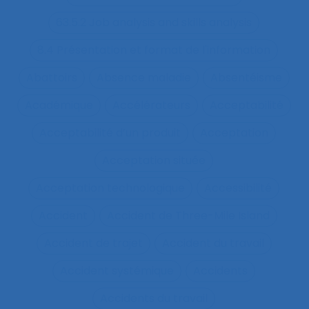
63.5.2 Job analysis and skills analysis
8.4 Présentation et format de l'information
Abattoirs
Absence maladie
Absentéisme
Académique
Accélérateurs
Acceptabilité
Acceptabilité d’un produit
Acceptation
Acceptation située
Acceptation technologique
Accessibilité
Accident
Accident de Three-Mile Island
Accident de trajet
Accident du travail
Accident systémique
Accidents
Accidents du travail