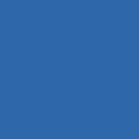
Automobile
Autonomie
Autonomie dans le travail et contrôle de
l’acteur
Autopoïèse organisationnelle
Autoroute
Auxiliaires de puériculture
Auxiliaires médicaux en anesthésie-réanimation
Avalanche
Avenir
Banque
Banque électronique
Bâtiment
Bâtiment travaux publics
Bâtiments et travaux publics
Bénin
Besoins