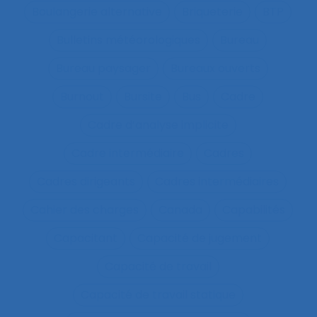
Boulangerie alternative
Briqueterie
BTP
Bulletins météorologiques
Bureau
Bureau paysager
Bureaux ouverts
Burnout
Bursite
Bus
Cadre
Cadre d’analyse implicite
Cadre intermédiaire
Cadres
Cadres dirigeants
Cadres intermédiaires
Cahier des charges
Canada
Capabilités
Capacitant
Capacité de jugement
Capacité de travail
Capacité de travail statique