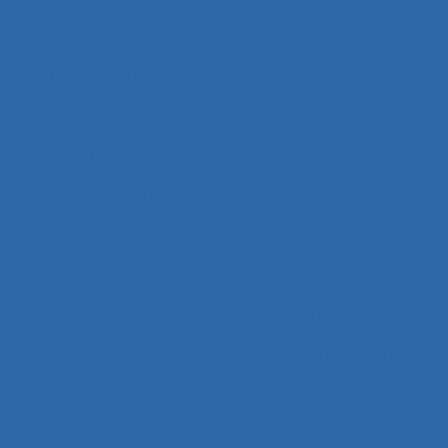
Analyse quantitative des situations de travail
analyse rétrospective
Analyse stratégique
analyse systémique
Analyses posturales
Analyses rétrospectives et prospectives
Analyses statistiques et psychométriques
Ancienneté
Anesthésie
Annotations
Anthropocène
Anthropocentré
Anthropologie de l’activité
Anthropologie économique
Anthropométrie
Anthropotechnologie
Anticipation
Anticiper et détecter les erreurs
Anxiété