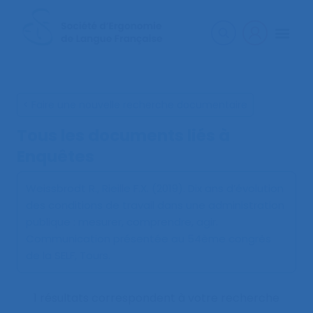
< Faire une nouvelle recherche documentaire
Tous les documents liés à
Enquêtes
Weissbrodt R., Rieille F.X. (2019).
Dix ans d’évolution
des conditions de travail dans une administration
publique : mesurer, comprendre, agir
.
Communication présentée au 54ème congrès
de la SELF, Tours.
1 résultats correspondent à votre recherche