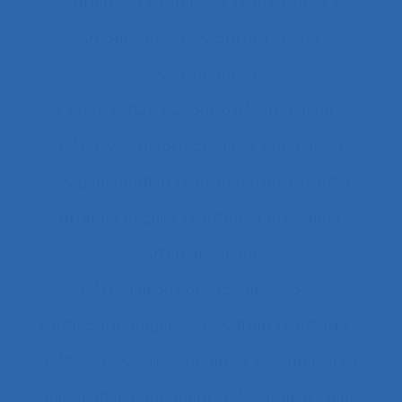
Arbitrage stratégique
Arbitrages
Arboriculture
Arbre des causes
Architecture
Architecture du contrôle/commande
Archivage informatique
Argentine
Argumentation
Arrêt maladie
art
Artefact cognitif
Artefact prescriptif
Artefact sonore
Articulation conception-usage
Artificial Intelligence
Artisan
Artistes
ASEM
Assainissement
Assembleurs
Assignation temporaire
Assistance client