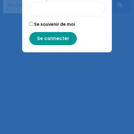
Apprentissages sociaux
Approaches and method
Se souvenir de moi
approche développementale
Approche écosystémique à la santé
approche holistique de l’activité
Approche individuelle
Approche instrumentale
Approche macroscopique/microscopique
Approche méthodologique
Approche partenariale
Approche participative