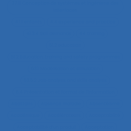
37.11 Conception de systèmes et ingénierie des
interfaces
4.1.1 enfants
4.4 experience and practice
41.3.4 Skill demands
44 training
51.2 education
51.2 Education, training and safety programmes
63.1 Modélisation et simulation
63.5.2 Job analysis and skills analysis
8.4 Présentation et format de l'information
Abattoirs
Absence maladie
Absentéisme
Académique
Accélérateurs
Acceptabilité
Acceptabilité d’un produit
Acceptation