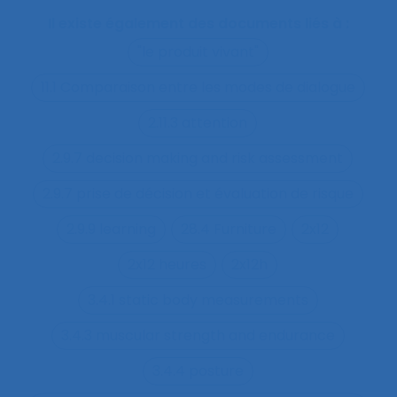
Il existe également des documents liés à :
"le produit vivant"
11.1 Comparaison entre les modes de dialogue
2.11.3 attention
2.9.7 decision making and risk assessment
2.9.7 prise de décision et évaluation de risque
2.9.9 learning
28.4 Furniture
2x12
2x12 heures
2x12h
3.4.1 static body measurements
3.4.3 muscular strength and endurance
3.4.4 posture