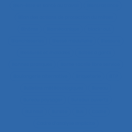
Bien-être et santé au travail
Bientraitance
Bilan des actions de protection du métier
Binôme
Biomécanique
black-out
Blanchisseries
Blessé médullaire
Blessure
Blessures et maladies
Boîtes à gants
Bonnes pratiques
Borne tactile libre service
Boulangerie alternative
Briqueterie
BTP
Bulletins météorologiques
Bureau
Bureau paysager
Bureaux ouverts
Burnout
Bursite
Bus
Cadre
Cadre d’analyse implicite