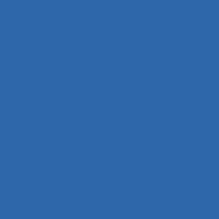
coaching
Cobot
Cobots
Codage
Codes d'usages
Codes of practice
Cognition
Cognition distribuée
Cognition située
Cognitive readiness
Cohérence
Cohérence du système
Collaboration
Collaboration à distance
Collaboration humain-cobot
Collaboration humain/IA
Collaboration interprofessionnelle
Collaboration multimétiers
Collaboration organisateurs/ergonomes