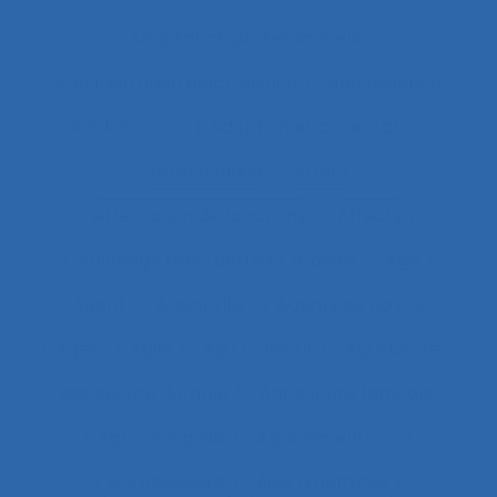
Adaptation professionnelle
Administration électronique
adolescence
Adolescents
Adoption et acceptation
Aéronautique
Affect
Affectation de fonctions
Affects
Affichage tête-porté et projeté
Âge
Agent
Agentivité
Agents de police
Agés
Agile
Agir collectif
Agriculture
agriculture durable
Agriculture familiale
Agro-living lab
Agroalimentaire
Agroécologie
Aide à domicile