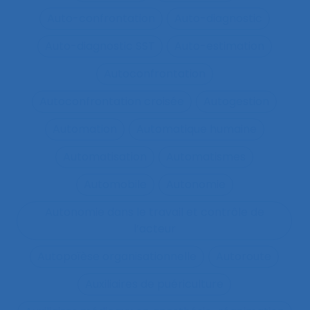
Auto-confrontation
Auto-diagnostic
Auto-diagnostic SST
Auto-estimation
Autoconfrontation
Autoconfrontation croisée
Autogestion
Automation
Automatique humaine
Automatisation
Automatismes
Automobile
Autonomie
Autonomie dans le travail et contrôle de
l’acteur
Autopoïèse organisationnelle
Autoroute
Auxiliaires de puériculture