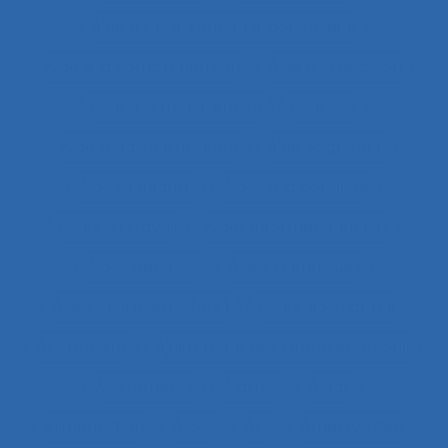
Aide à l’intervention ergonomique
Aide à la compréhension
Aide à la décision
Aide à la manutention
Aide IHM
Aide médicale urgente
Aide soignant.e
Aide soignante
Aides à la conduite
Aides au travail
Aides informationnelles
Aides optiques
Aides techniques
Aides-infirmières (ers)
Aides-soignantes
Ajustement
Ajustement des représentations
Ajustements
Alarme
Aléas
Alimentation
Alpes
ALT
Amartya Sen