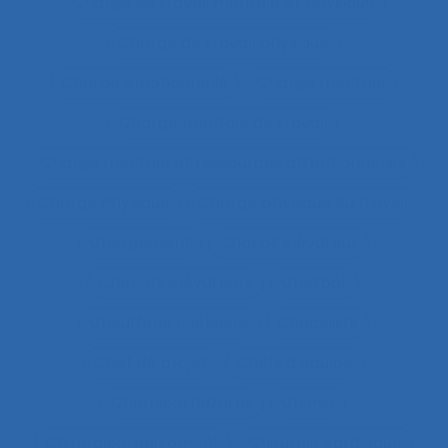
Charge de travail mentale et physique
Charge de travail physique
Charge émotionnelle
Charge mentale
Charge mentale de travail
Charge mentale et ressources attentionnelles
Charge Physique
Charge physique du travail
Chargement
Chariot élévateur
Chariots élévateurs
Chatbot
Chaufferie nucléaire
Checklists
Chef de projet
Chefs d’équipe
Chemical hazards
Chimie
Chirurgical equipment
Chirurgie cardiaque