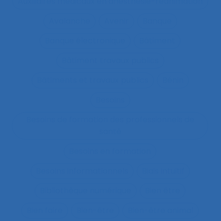
Auxiliaires médicaux en anesthésie-réanimation
Avalanche
Avenir
Banque
Banque électronique
Bâtiment
Bâtiment travaux publics
Bâtiments et travaux publics
Bénin
Besoins
Besoins de formation des professionnels de
santé
Besoins en formation
Besoins informationnels
Biais intuitif
Bibliothèque numérique
Bien être
Bien faire
Bien-être
Bien-être animal