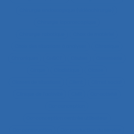
Chirurgie endoscopique (vidéochirurgie)
Chirurgie laparoscopique
Chirurgie robotique
Choix de matériel
Choix des situations à analyser
Chronique
Chroniques
CHSCT
Chutes
Cimenterie
Cirque
Cladistique
Classe
Classes de situations
Client
Climat social
Clinique de l’activité
CMR
Co-activité
Co-conception
Co-conception centrée utilisateur
Co-construction
Co-production du service