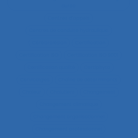
durée
Centres d’appels
Centres de conduite hydraulique.
Cérébrolésion
Certification
Certification ISO
Certification ISO 9001
Certification qualité
Certiphyto
Cervicalgies
Chaîne de déterminants
Chaleur
Chalutiers
Changement
Changement climatique
Changement organisationnel
Changement professionnel