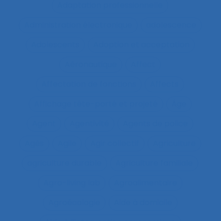
Adaptation professionnelle
Administration électronique
adolescence
Adolescents
Adoption et acceptation
Aéronautique
Affect
Affectation de fonctions
Affects
Affichage tête-porté et projeté
Âge
Agent
Agentivité
Agents de police
Agés
Agile
Agir collectif
Agriculture
agriculture durable
Agriculture familiale
Agro-living lab
Agroalimentaire
Agroécologie
Aide à domicile