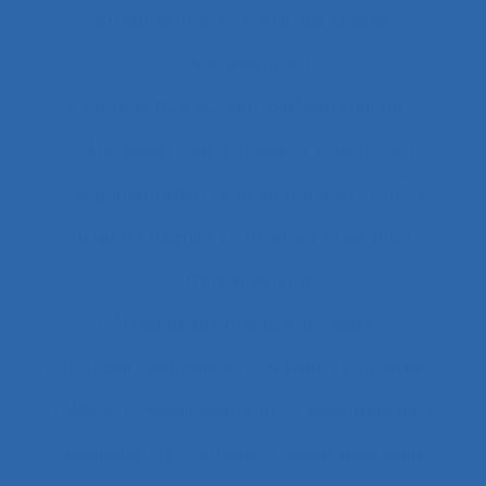
Arboriculture
Arbre des causes
Architecture
Architecture du contrôle/commande
Archivage informatique
Argentine
Argumentation
Arrêt maladie
art
Artefact cognitif
Artefact prescriptif
Artefact sonore
Articulation conception-usage
Artificial Intelligence
Artisan
Artistes
ASEM
Assainissement
Assembleurs
Assignation temporaire
Assistance client