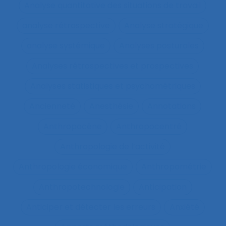
Analyse quantitative des situations de travail
analyse rétrospective
Analyse stratégique
analyse systémique
Analyses posturales
Analyses rétrospectives et prospectives
Analyses statistiques et psychométriques
Ancienneté
Anesthésie
Annotations
Anthropocène
Anthropocentré
Anthropologie de l’activité
Anthropologie économique
Anthropométrie
Anthropotechnologie
Anticipation
Anticiper et détecter les erreurs
Anxiété