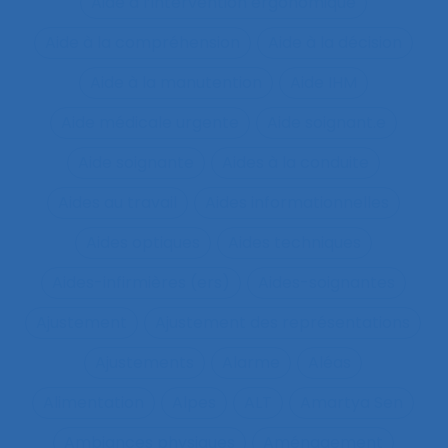
Aide à l’intervention ergonomique
Aide à la compréhension
Aide à la décision
Aide à la manutention
Aide IHM
Aide médicale urgente
Aide soignant.e
Aide soignante
Aides à la conduite
Aides au travail
Aides informationnelles
Aides optiques
Aides techniques
Aides-infirmières (ers)
Aides-soignantes
Ajustement
Ajustement des représentations
Ajustements
Alarme
Aléas
Alimentation
Alpes
ALT
Amartya Sen
Ambiances physiques
Aménagement