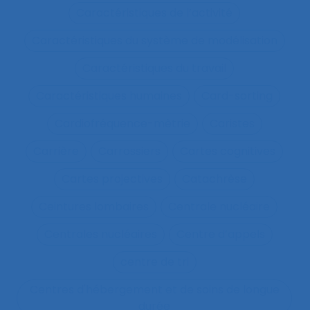
Caractéristiques de l’activité
Caractéristiques du système de modélisation
Caractéristiques du travail
Caractéristiques humaines
Card-sorting
Cardiofréquence-mètrie
Caristes
Carrière
Carrossiers
Cartes cognitives
Cartes projectives
Catachrèse
Ceintures lombaires
Centrale nucléaire
Centrales nucléaires
Centre d’appels
centre de tri
Centres d'hébergement et de soins de longue
durée