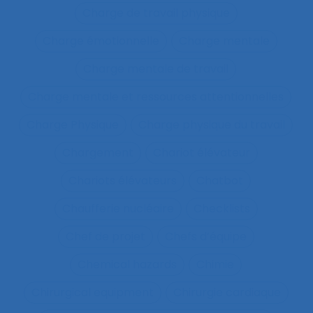
Charge de travail physique
Charge émotionnelle
Charge mentale
Charge mentale de travail
Charge mentale et ressources attentionnelles
Charge Physique
Charge physique du travail
Chargement
Chariot élévateur
Chariots élévateurs
Chatbot
Chaufferie nucléaire
Checklists
Chef de projet
Chefs d’équipe
Chemical hazards
Chimie
Chirurgical equipment
Chirurgie cardiaque