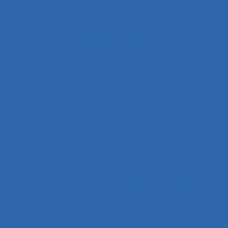
Auto-confrontation
Auto-diagnostic
Auto-diagnostic SST
Auto-estimation
Autoconfrontation
Autoconfrontation croisée
Autogestion
Automation
Automatique humaine
Automatisation
Automatismes
Automobile
Autonomie
Autonomie dans le travail et contrôle de
l’acteur
Autopoïèse organisationnelle
Autoroute
Auxiliaires de puériculture
Auxiliaires médicaux en anesthésie-réanimation