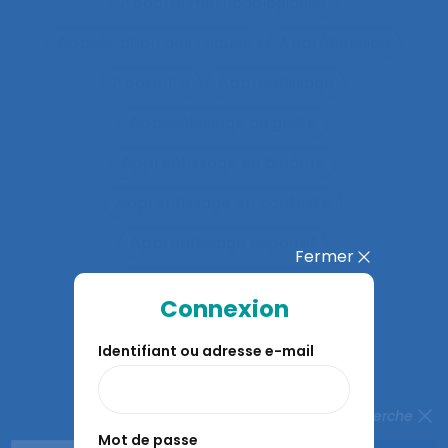
Apports méthodologiques
Appréciation des risques
Appréhension
Apprentis
Apprentissage
Apprentissage du geste
Apprentissage en binôme
Apprentissage en contexte
Apprentissage expansif
Fermer
Apprentissage interactif
Connexion
Apprentissage organisationnel
Identifiant ou adresse e-mail
Apprentissage situé
Apprentissages organisationnels
Fermer la recherche
Mot de passe
Apprentissages sociaux