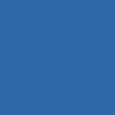
Assistance hypermédia
association professionnelle
Assurance-qualité
Astreinte
Astreinte psychique
astreinte thermique
Asymétries
Atelier collaboratif
Atteintes à la santé et au collectif
Attentes implicites
Attentes individuelles
Attention
Attention visuelle
Attitude
Attitudes
Attitudes au travail et satisfaction au travail
Attractivité
Authenticité