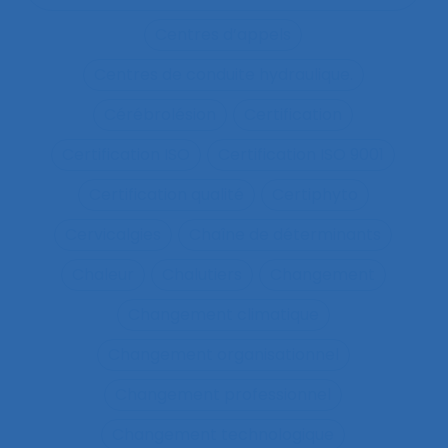
Centres d’appels
Centres de conduite hydraulique.
Cérébrolésion
Certification
Certification ISO
Certification ISO 9001
Certification qualité
Certiphyto
Cervicalgies
Chaîne de déterminants
Chaleur
Chalutiers
Changement
Changement climatique
Changement organisationnel
Changement professionnel
Changement technologique