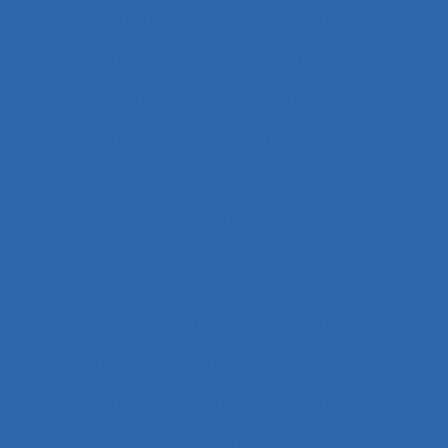
Avalanche
Avenir
Banque
Banque électronique
Bâtiment
Bâtiment travaux publics
Bâtiments et travaux publics
Bénin
Besoins
Besoins de formation des professionnels de
santé
Besoins en formation
Besoins informationnels
Biais intuitif
Bibliothèque numérique
Bien être
Bien faire
Bien-être
Bien-être animal
Bien-être et santé au travail
Bientraitance