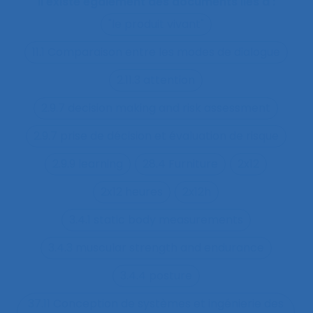
Il existe également des documents liés à :
"le produit vivant"
11.1 Comparaison entre les modes de dialogue
2.11.3 attention
2.9.7 decision making and risk assessment
2.9.7 prise de décision et évaluation de risque
2.9.9 learning
28.4 Furniture
2x12
2x12 heures
2x12h
3.4.1 static body measurements
3.4.3 muscular strength and endurance
3.4.4 posture
37.11 Conception de systèmes et ingénierie des