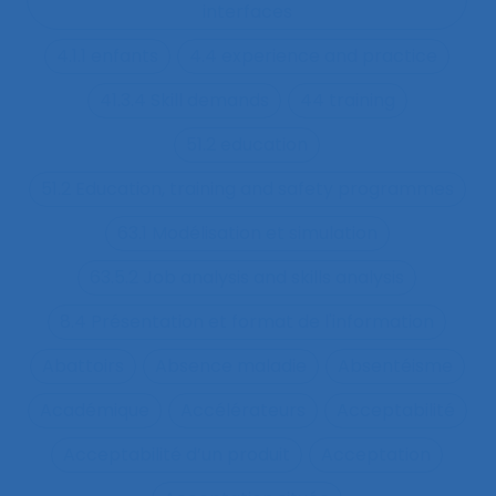
interfaces
4.1.1 enfants
4.4 experience and practice
41.3.4 Skill demands
44 training
51.2 education
51.2 Education, training and safety programmes
63.1 Modélisation et simulation
63.5.2 Job analysis and skills analysis
8.4 Présentation et format de l'information
Abattoirs
Absence maladie
Absentéisme
Académique
Accélérateurs
Acceptabilité
Acceptabilité d’un produit
Acceptation