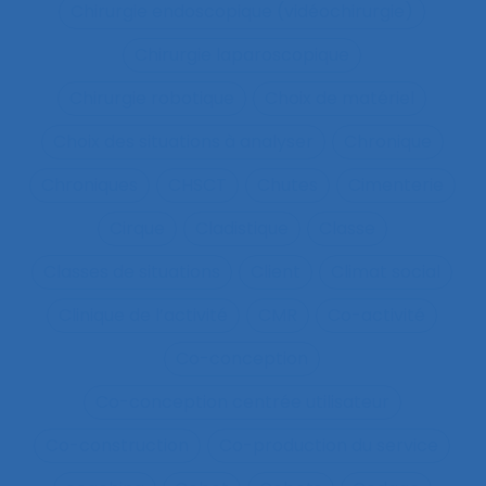
Chirurgie endoscopique (vidéochirurgie)
Chirurgie laparoscopique
Chirurgie robotique
Choix de matériel
Choix des situations à analyser
Chronique
Chroniques
CHSCT
Chutes
Cimenterie
Cirque
Cladistique
Classe
Classes de situations
Client
Climat social
Clinique de l’activité
CMR
Co-activité
Co-conception
Co-conception centrée utilisateur
Co-construction
Co-production du service