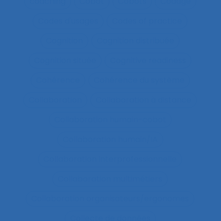
coaching
Cobot
Cobots
Codage
Codes d'usages
Codes of practice
Cognition
Cognition distribuée
Cognition située
Cognitive readiness
Cohérence
Cohérence du système
Collaboration
Collaboration à distance
Collaboration humain-cobot
Collaboration humain/IA
Collaboration interprofessionnelle
Collaboration multimétiers
Collaboration organisateurs/ergonomes
Collecte de données