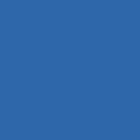
Bilan des actions de protection du métier
Binôme
Biomécanique
black-out
Blanchisseries
Blessé médullaire
Blessure
Blessures et maladies
Boîtes à gants
Bonnes pratiques
Borne tactile libre service
Boulangerie alternative
Briqueterie
BTP
Bulletins météorologiques
Bureau
Bureau paysager
Bureaux ouverts
Burnout
Bursite
Bus
Cadre
Cadre d’analyse implicite
Cadre intermédiaire
Cadres