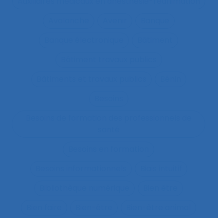
Auxiliaires médicaux en anesthésie-réanimation
Avalanche
Avenir
Banque
Banque électronique
Bâtiment
Bâtiment travaux publics
Bâtiments et travaux publics
Bénin
Besoins
Besoins de formation des professionnels de
santé
Besoins en formation
Besoins informationnels
Biais intuitif
Bibliothèque numérique
Bien être
Bien faire
Bien-être
Bien-être animal