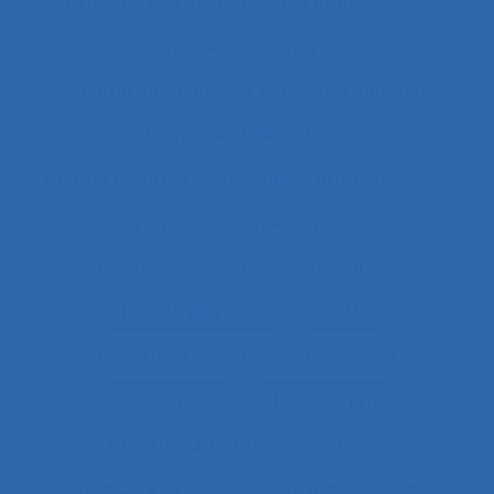
Charge de travail mentale et physique
Charge de travail physique
Charge émotionnelle
Charge mentale
Charge mentale de travail
Charge mentale et ressources attentionnelles
Charge Physique
Charge physique du travail
Chargement
Chariot élévateur
Chariots élévateurs
Chatbot
Chaufferie nucléaire
Checklists
Chef de projet
Chefs d’équipe
Chemical hazards
Chimie
Chirurgical equipment
Chirurgie cardiaque