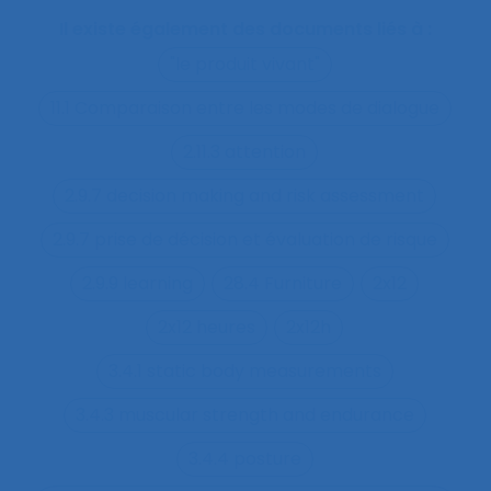
Il existe également des documents liés à :
"le produit vivant"
11.1 Comparaison entre les modes de dialogue
2.11.3 attention
2.9.7 decision making and risk assessment
2.9.7 prise de décision et évaluation de risque
2.9.9 learning
28.4 Furniture
2x12
2x12 heures
2x12h
3.4.1 static body measurements
3.4.3 muscular strength and endurance
3.4.4 posture