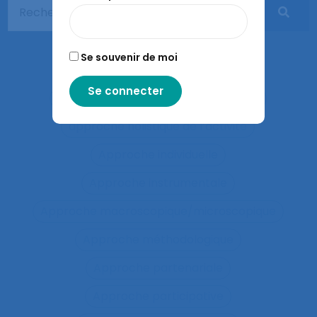
Apprentissages sociaux
Approaches and method
Se souvenir de moi
approche développementale
Approche écosystémique à la santé
approche holistique de l’activité
Approche individuelle
Approche instrumentale
Approche macroscopique/microscopique
Approche méthodologique
Approche partenariale
Approche participative