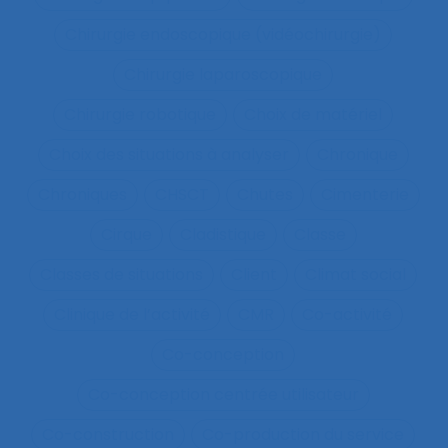
Chirurgie endoscopique (vidéochirurgie)
Chirurgie laparoscopique
Chirurgie robotique
Choix de matériel
Choix des situations à analyser
Chronique
Chroniques
CHSCT
Chutes
Cimenterie
Cirque
Cladistique
Classe
Classes de situations
Client
Climat social
Clinique de l’activité
CMR
Co-activité
Co-conception
Co-conception centrée utilisateur
Co-construction
Co-production du service