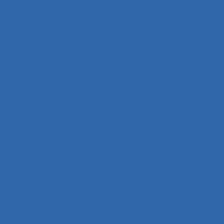
Analyse quantitative des situations de travail
analyse rétrospective
Analyse stratégique
analyse systémique
Analyses posturales
Analyses rétrospectives et prospectives
Analyses statistiques et psychométriques
Ancienneté
Anesthésie
Annotations
Anthropocène
Anthropocentré
Anthropologie de l’activité
Anthropologie économique
Anthropométrie
Anthropotechnologie
Anticipation
Anticiper et détecter les erreurs
Anxiété