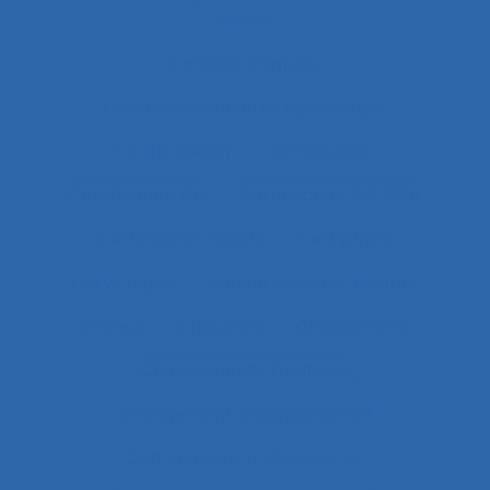
durée
Centres d’appels
Centres de conduite hydraulique.
Cérébrolésion
Certification
Certification ISO
Certification ISO 9001
Certification qualité
Certiphyto
Cervicalgies
Chaîne de déterminants
Chaleur
Chalutiers
Changement
Changement climatique
Changement organisationnel
Changement professionnel