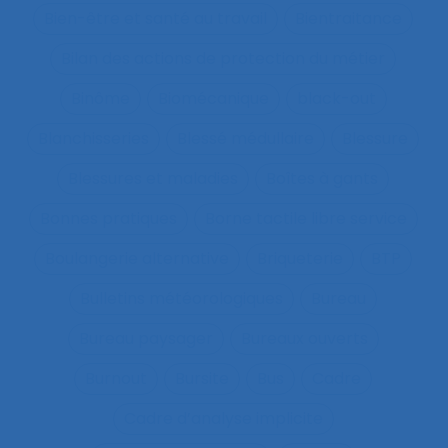
Bien-être et santé au travail
Bientraitance
Bilan des actions de protection du métier
Binôme
Biomécanique
black-out
Blanchisseries
Blessé médullaire
Blessure
Blessures et maladies
Boîtes à gants
Bonnes pratiques
Borne tactile libre service
Boulangerie alternative
Briqueterie
BTP
Bulletins météorologiques
Bureau
Bureau paysager
Bureaux ouverts
Burnout
Bursite
Bus
Cadre
Cadre d’analyse implicite