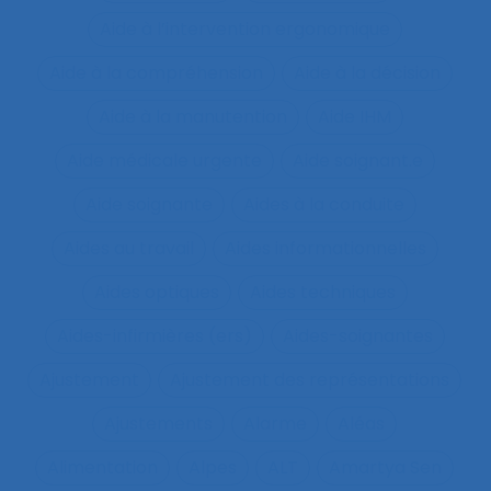
Aide à l’intervention ergonomique
Aide à la compréhension
Aide à la décision
Aide à la manutention
Aide IHM
Aide médicale urgente
Aide soignant.e
Aide soignante
Aides à la conduite
Aides au travail
Aides informationnelles
Aides optiques
Aides techniques
Aides-infirmières (ers)
Aides-soignantes
Ajustement
Ajustement des représentations
Ajustements
Alarme
Aléas
Alimentation
Alpes
ALT
Amartya Sen