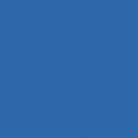
Auto-confrontation
Auto-diagnostic
Auto-diagnostic SST
Auto-estimation
Autoconfrontation
Autoconfrontation croisée
Autogestion
Automation
Automatique humaine
Automatisation
Automatismes
Automobile
Autonomie
Autonomie dans le travail et contrôle de
l’acteur
Autopoïèse organisationnelle
Autoroute
Auxiliaires de puériculture