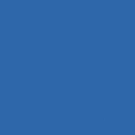
Adaptation professionnelle
Administration électronique
adolescence
Adolescents
Adoption et acceptation
Aéronautique
Affect
Affectation de fonctions
Affects
Affichage tête-porté et projeté
Âge
Agent
Agentivité
Agents de police
Agés
Agile
Agir collectif
Agriculture
agriculture durable
Agriculture familiale
Agro-living lab
Agroalimentaire
Agroécologie
Aide à domicile