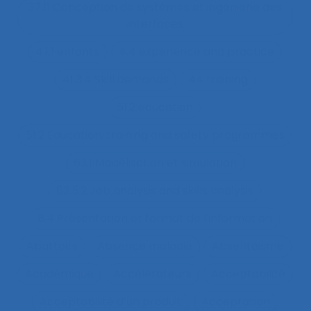
37.11 Conception de systèmes et ingénierie des
interfaces
4.1.1 enfants
4.4 experience and practice
41.3.4 Skill demands
44 training
51.2 education
51.2 Education, training and safety programmes
63.1 Modélisation et simulation
63.5.2 Job analysis and skills analysis
8.4 Présentation et format de l'information
Abattoirs
Absence maladie
Absentéisme
Académique
Accélérateurs
Acceptabilité
Acceptabilité d’un produit
Acceptation