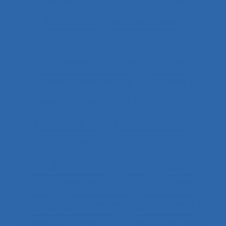
Arbitrage stratégique
Arbitrages
Arboriculture
Arbre des causes
Architecture
Architecture du contrôle/commande
Archivage informatique
Argentine
Argumentation
Arrêt maladie
art
Artefact cognitif
Artefact prescriptif
Artefact sonore
Articulation conception-usage
Artificial Intelligence
Artisan
Artistes
ASEM
Assainissement
Assembleurs
Assignation temporaire
Assistance client