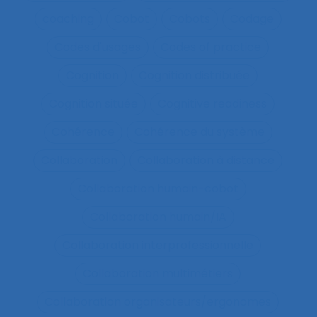
coaching
Cobot
Cobots
Codage
Codes d'usages
Codes of practice
Cognition
Cognition distribuée
Cognition située
Cognitive readiness
Cohérence
Cohérence du système
Collaboration
Collaboration à distance
Collaboration humain-cobot
Collaboration humain/IA
Collaboration interprofessionnelle
Collaboration multimétiers
Collaboration organisateurs/ergonomes