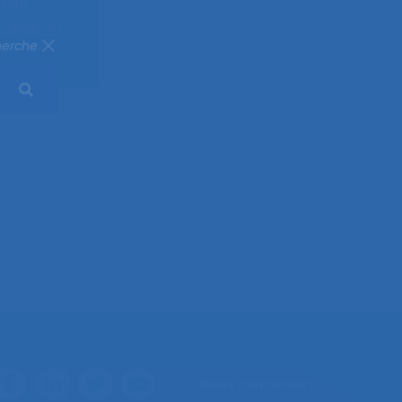
tion
,
Beaufort
herche
Nous contacter