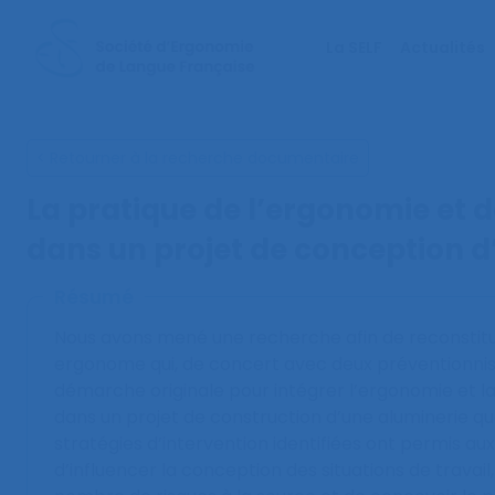
La SELF
Actualités
< Retourner à la recherche documentaire
La pratique de l’ergonomie et d
dans un projet de conception d
Résumé
Nous avons mené une recherche afin de reconstitue
ergonome qui, de concert avec deux préventionnis
démarche originale pour intégrer l’ergonomie et l
dans un projet de construction d’une aluminerie qu
stratégies d’intervention identifiées ont permis aux 
d’influencer la conception des situations de travail