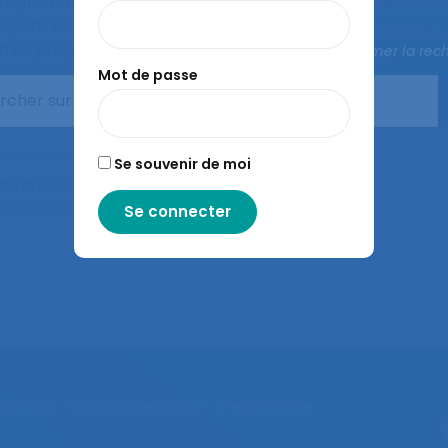
e programme de prévention
Ergonomie et préven
 gains auraient été
Auteurs :
Lamonde F.
n de projet avait été
Fermer la rec
P.,
Richard J.G.
voriser une intégration
Mot de passe
ption et dans les
Se souvenir de moi
de l’ergonomie et de la
Communication présentée au
Agenda
Congrès de la SELF
L’ergonomie