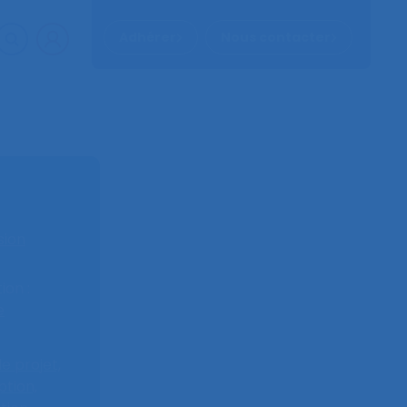
Adhérer
Nous contacter
sion
on :
e
e projet,
tion,