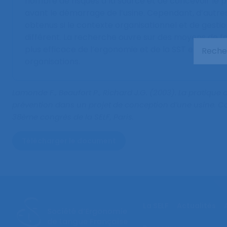
nombre de risques à la source et de concevoir l
avant le démarrage de l’usine. Cependant, d’autres
obtenus si le contexte organisationnel et de gestio
différent. La recherche ouvre sur des moyens de fa
plus efficace de l’ergonomie et de la SST en conce
organisations.
Lamonde F., Beaufort P., Richard J.G. (2003).
La pratique 
prévention dans un projet de conception d’une usine
. 
38ème congrès de la SELF, Paris.
Télécharger le document
La SELF
Actualités