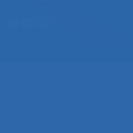
L’ergonomie
Ressources
Nous contacter
© 2026 – Société d’Ergonomie de Langue Française –
Mentions
légales
– Contenus sous licence CC-BY-SA