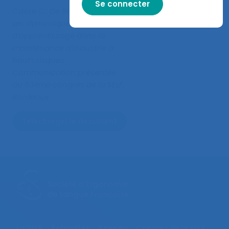
Casse C., De Beler N. (2018).
Les dynamiques
d’apprentissage dans la
maintenance d’industrie à
hauts risques
.
Communication présentée
au 53ème congrès de la SELF,
Bordeaux.
Télécharger le document
La SELF
Actualités
Agenda
Congrès de la SELF