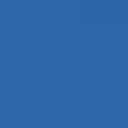
Dans les industries à
Maintenance
hauts risques, le
Auteurs :
Casse C.,
fonctionnement de la
maintenance des
installations repose
en partie sur la
capacité
d’apprentissage des
équipes de
maintenance aux
compétences
multiples qui font
face en permanence
à des aléas et parfois
à des situations
inédites. L’objectif de
cette communication
est de construire un
diagnostic des formes