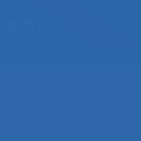
L’ergonomie
Ressources
Nous contacter
© 2026 – Société d’Ergonomie de Langue Française –
Mentions
légales
– Contenus sous licence CC-BY-SA