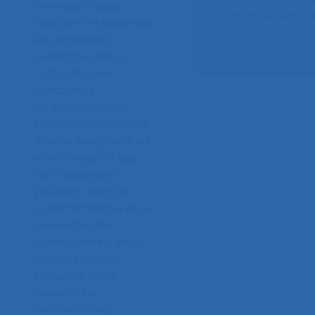
Diverses études
Organisation du trav
mettent en évidence
Procédures de trav
les nombreux
Auteurs :
Neyns V.,
avantages liés à
l’utilisation des
indicateurs
de performance.
Cependant, d’autres
études soulignent les
effets négatifs que
ces indicateurs
peuvent avoir sur
la performance et le
bien-être des
opérationnels. Pour
comprendre et
résoudre cette
apparente
contradiction,