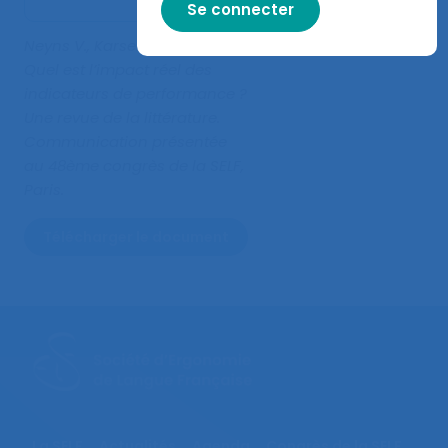
Neyns V., Karsenty L. (2013).
Quel est l’impact réel des
indicateurs de performance ?
Une revue de la littérature
.
Communication présentée
au 48ème congrès de la SELF,
Paris.
Télécharger le document
La SELF
Actualités
Agenda
Congrès de la SELF