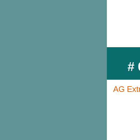
# 
AG Extr