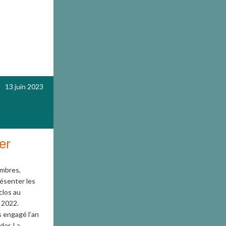
13 juin 2023
er
embres,
ésenter les
clos au
 2022.
 engagé l’an
der. La