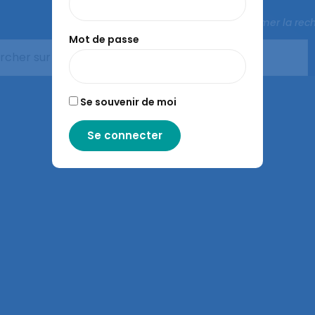
Fermer la rec
Mot de passe
– Contenus sous licence CC-BY-SA
Se souvenir de moi