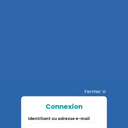
Agenda
Congrès de la SELF
L’ergonomie
Ressources
oir des e-mails de notre part.
Fermer
Agenda
Congrès de la SELF
L’ergonomie
Connexion
Identifiant ou adresse e-mail