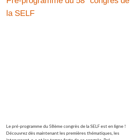
Pré-programme du 58° congrès de
la SELF
Le pré-programme du 58ème congrès de la SELF est en ligne !
Découvrez dès maintenant les premières thématiques, les
intervenant-e-s et les temps forts de ce congrès. Pré-