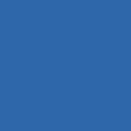
Communication présentée au 45ème congrès
de la SELF, Liège.
Chabaud C., Cazabat S. (2010).
Outil d’aide à la
prévision météorologique et organisation de
l’activité
. Communication présentée au 45ème
congrès de la SELF, Liège.
Zülch G., Schmidt D., Becker M. (2010).
Simulation
de systèmes de travail du point de vue du
vieillissement de la performance physique et
mentale
. Communication présentée au 45ème
congrès de la SELF, Liège.
Van Daele A. (2010).
Entre sécurité gérée et
sécurité contrainte dans l’aide médicale urgente
.
Communication présentée au 45ème congrès