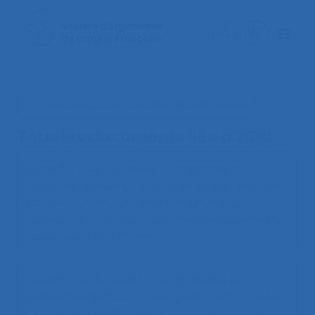
< Faire une nouvelle recherche documentaire
Tous les documents liés à
2010
Palaci F. (2010).
Nouvelles technologies et
industries à risques : La conception d’un terminal
portable d’aide aux agents de terrain du
nucléaire
. Communication présentée au 45ème
congrès de la SELF, Liège.
Gaillard I., De Terssac G. (2010).
Malaises et
Accidents organisationnels : pour une méthode
d’analyse des risques socio-organisationnels
.