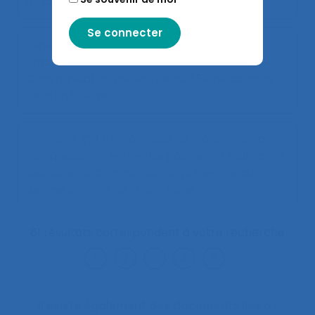
de la SELF, Liège.
Teneau G., Koninckx G. (2010).
La résilience
organisationnelle rebondir face aux turbulences
.
Communication présentée au 45ème congrès
de la SELF, Liège.
Teneau G. (2010).
Processus de création de la
compassion en entreprise positiver la souffrance
des acteurs
. Communication présentée au
45ème congrès de la SELF, Liège.
81 résultats correspondent à votre recherche
...
Il existe également des documents liés à :