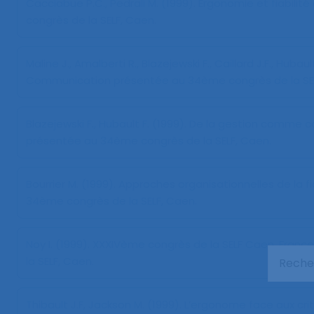
Cacciabue P.C., Pedrali M. (1999).
Ergonomie et fiabilit
congrès de la SELF, Caen.
Maline J., Amalberti R., Blazejewski F., Caillard J.F., Hubault 
Communication présentée au 34ème congrès de la SEL
Blazejewski F., Hubault F. (1999).
De la gestion comme co
présentée au 34ème congrès de la SELF, Caen.
Bourrier M. (1999).
Approches organisationnelles de la fi
34ème congrès de la SELF, Caen.
Noy I. (1999).
XXXIVème congrès de la SELF Caen, France
la SELF, Caen.
Thibault J.F, Jackson M. (1999).
L’ergonome face aux crit