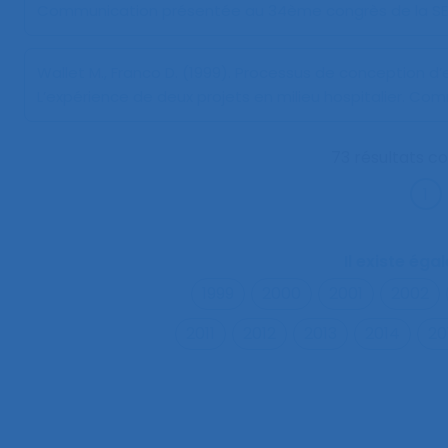
Communication présentée au 34ème congrès de la SEL
Wallet M., Franco D. (1999).
Processus de conception d’esp
L’expérience de deux projets en milieu hospitalier
. Com
73 résultats c
Il existe ég
1999
2000
2001
2002
2011
2012
2013
2014
20