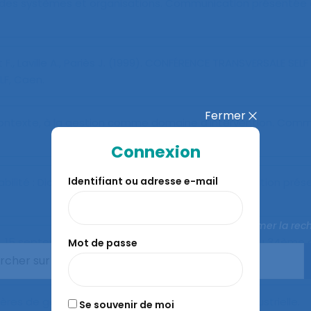
é des systèmes et organisations
. Communication présentée
F., Laville A., Pariès J. (1999).
CONFÉRENCE TRANSVERSALE SELF
F, Caen.
Fermer
ntexte, à la gestion comme domaine d’intervention
. Comm
Connexion
Identifiant ou adresse e-mail
abilité : Dialogue avec les ergonomes
. Communication prés
Fermer la rec
, 15 septembre 1999
. Communication présentée au 34ème 
Mot de passe
ères de gestion des processus de conception industrielle
.
Se souvenir de moi