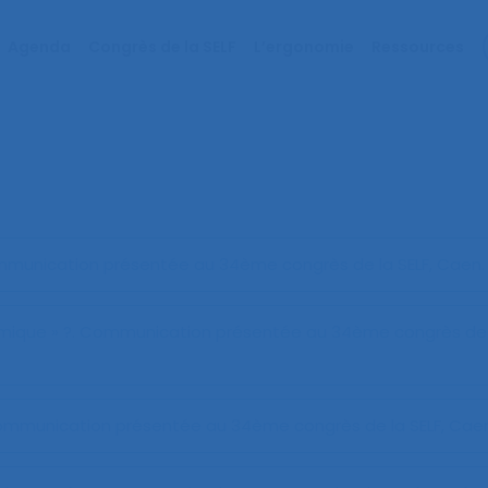
Agenda
Congrès de la SELF
L’ergonomie
Ressources
mmunication présentée au 34ème congrès de la SELF, Caen.
omique » ?
. Communication présentée au 34ème congrès de l
ommunication présentée au 34ème congrès de la SELF, Caen