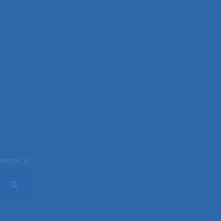
 au 34ème
 CAEN 1999
.
unication
entée au
herche
congrès de