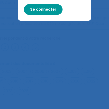
F, Caen.
aces de travail : l’évaluation de critères qualitatifs de ges
munication présentée au 34ème congrès de la SELF, Caen.
orrespondent à votre recherche
...
alement des documents liés à :
2003
2004
2006
2007
2009
2010
15
2016
2017
2018
2019
2020
2022
2023
2025