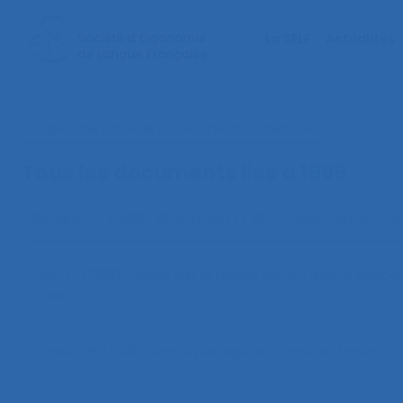
La SELF
Actualités
< Faire une nouvelle recherche documentaire
Tous les documents liés à
1999
Bourcier C. (1999).
ERGONOMIE ET RECONNAISSANCE
. Co
Solé A. (1999).
Quelle est la réalité de la « réalité écon
Caen.
Cassou B. (1999).
Santé publique et santé au travail
. C