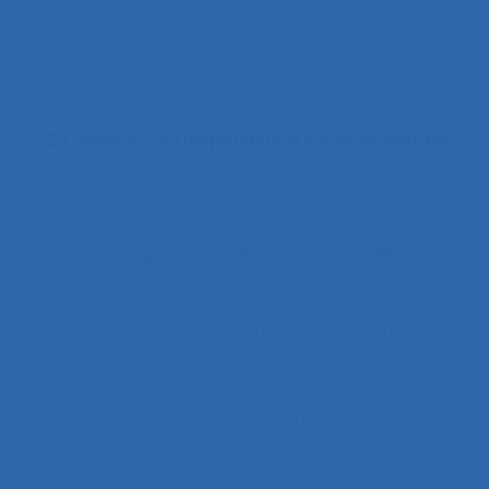
organisationnel pour maîtriser les risques :
l’apport de l’ergonomie
. Communication
présentée au 55ème congrès de la SELF, En Visio.
123 résultats correspondent à votre recherche
...
Il existe également des documents liés à :
Aix en Provence
Bordeaux
Caen
En Visio
Genève
La Rochelle
Liège
Lyon
Marseille
Montréal
Paris
Paris Nanterre
Saint Denis (Île de la Réunion)
Saint-Malo
Toulouse
Tours