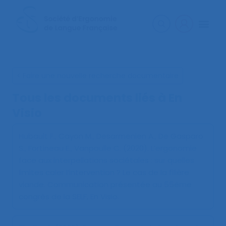
< Faire une nouvelle recherche documentaire
Tous les documents liés à
En
Visio
Hubault F., Cayon M., Desarmenien A., De Gasparo
S., Fortineau E., Vanpoulle C. (2020).
L’ergonomie
face aux interpellations sociétales : sur quelles
limites caler l’intervention ? Le cas de la filière
viande
. Communication présentée au 55ème
congrès de la SELF, En Visio.