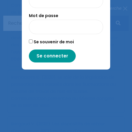
Communication présentée au 55ème congrès
Fermer la recherche
de la SELF, En Visio.
Mot de passe
Chassaing K. (2020).
Quand des chefs d’équipe
deviennent ingénieurs méthodes pour concevoir
Se souvenir de moi
des prescriptions : l’exemple dans une usine de
l’automobile
. Communication présentée au
55ème congrès de la SELF, En Visio.
Ramaciotti D. (2020).
Le rôle de la législation de
protection des salariés dans les fluctuations du
volume de travail de nuit en Suisse
.
Communication présentée au 55ème congrès
de la SELF, En Visio.
Bringaud V. (2020).
Les dispositifs de retour
d’expérience (REX) moteurs d’apprentissage