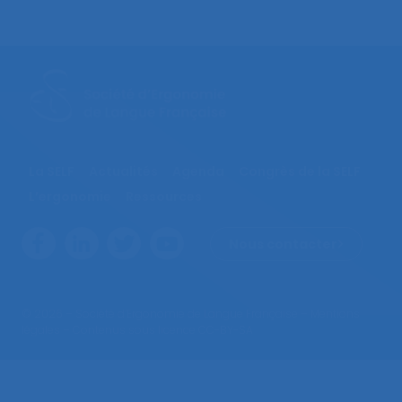
La SELF
Actualités
Agenda
Congrès de la SELF
L’ergonomie
Ressources
Nous contacter
© 2026 – Société d’Ergonomie de Langue Française –
Mentions
légales
– Contenus sous licence CC-BY-SA