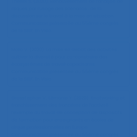
Thellier S. (2020).
Renouvellement de l’analyse de
risques par l’usage des scénarios : de la
discussion sur le travail à la mise en situation
.
Communication présentée au 55ème congrès
de la SELF, En Visio.
Mollo V. (2020).
La mise en débat des activités :
cultiver la diversité pour co-construire des
écosystèmes de travail capacitants
.
Communication présentée au 55ème congrès
de la SELF, En Visio.
Grosstephan V., Lémonie Y. (2020).
Knotworking et
franchissement des frontières de l’activité :
l’exemple du travail de conception de dispositifs
de formation pour enseignants en écoles de
cirque professionnelles en Europe
.
Communication présentée au 55ème congrès