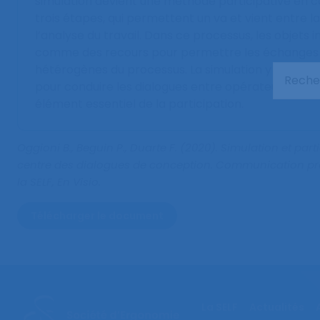
simulation devient une méthode participative en ca
trois étapes, qui permettent un va et vient entre la
l’analyse du travail. Dans ce processus, les objets 
comme des recours pour permettre les échanges 
hétérogènes du processus. La simulation y appar
pour conduire les dialogues entre opérateurs et
élément essentiel de la participation.
Oggioni B., Beguin P., Duarte F. (2020).
Simulation et parti
centre des dialogues de conception
. Communication pr
la SELF, En Visio.
Télécharger le document
La SELF
Actualités