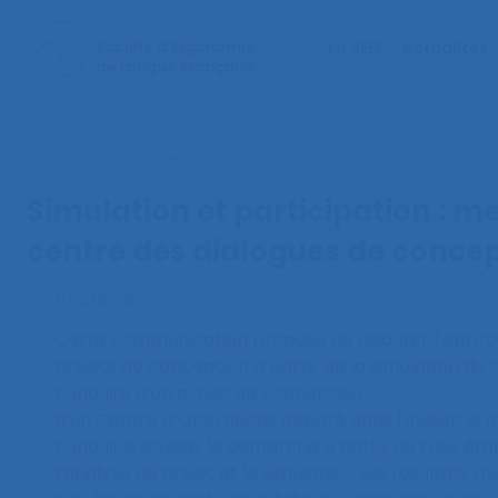
La SELF
Actualités
< Retourner à la recherche documentaire
Simulation et participation : me
centre des dialogues de conce
Résumé
Cette communication propose de discuter l’approc
projets de conception à partir de la simulation du tr
conduite d’un projet de conception
d’un Centre d’Opérations Intégré dans l’industrie p
conduit à étudier la démarche à partir de trois étape
l’analyse du projet et la simulation. Les résultats 