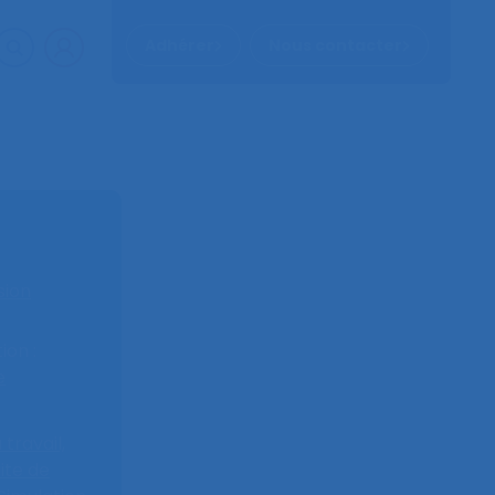
Adhérer
Nous contacter
sion
on :
e
travail,
ite de