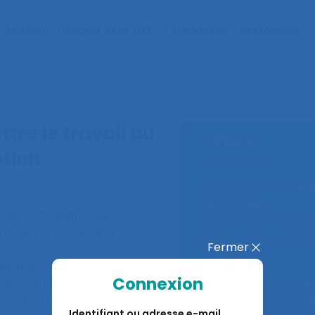
Agenda
Congrès de la SELF
L’ergonomie
Ressources
ttre le travail au
Attributs
ption
Lieux :
En Visio
Type de session :
Ses
thématique
he participative des
Type de communicati
avail. L’analyse de la
Communication oral
Fermer
Année :
2020
étrolière brésilienne nous
Connexion
s : l’analyse du travail,
Mots-clé :
Analyse du 
mettent en évidence que la
Conception et condu
Identifiant ou adresse e-mail