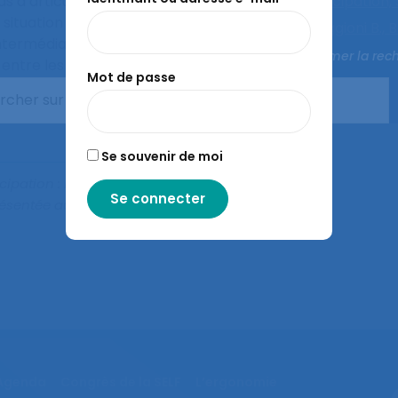
s d’articulation entre ces
projet,
Participation,
 situation de simulation et
Auteurs :
Oggioni B.,
B
intermédiaires agissent
Duarte F.
Fermer la rec
entre les acteurs
Mot de passe
aît comme une ressource
 concepteurs et comme un
Se souvenir de moi
cipation : mettre le travail au
ésentée au 55ème congrès de
Agenda
Congrès de la SELF
L’ergonomie