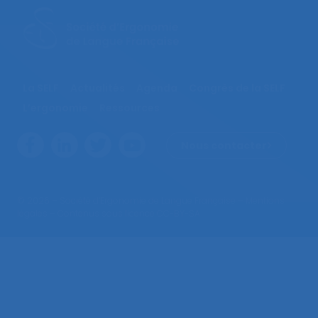
La SELF
Actualités
Agenda
Congrès de la SELF
L’ergonomie
Ressources
Nous contacter
© 2026 – Société d’Ergonomie de Langue Française –
Mentions
légales
– Contenus sous licence CC-BY-SA