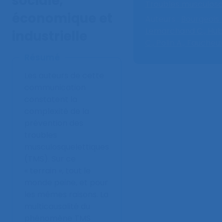
sociale,
Troubles musculosq
économique et
Auteurs :
Bourgeois F
Lemarchand C.,
Hub
industrielle
C.,
Polin A.,
Faucheux
Résumé
Les auteurs de cette
communication
constatent la
complexité de la
prévention des
troubles
musculosquelettiques
(TMS). Sur ce
« terrain », tout le
monde peine, et pour
les mêmes raisons. La
multicausalité du
phénomène TMS