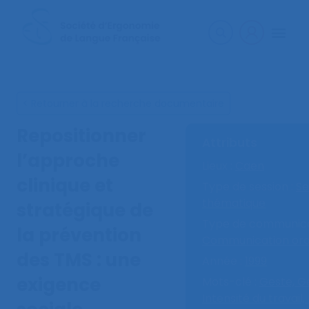
< Retourner à la recherche documentaire
Repositionner
Attributs
l’approche
Lieux :
Caen
clinique et
Type de session :
Se
thématique
stratégique de
Type de communica
la prévention
Communication ora
des TMS : une
Année :
1999
exigence
Mots-clé :
Geste,
Ge
Intensité du travail,