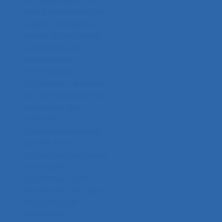
d’organisation, c’est
à dire de modèle par
lequel l’entreprise
pense sa souplesse,
la place qu’elle
accorde aux
hommes pour
l’atteindre, ce qu’elle
se sent fondée à leur
demander pour
l’obtenir
La seconde idée est
que les TMS
concernent le travail.
Ce à quoi l’
« opérateur » est
confronté n’est pas
du registre de
l’opération