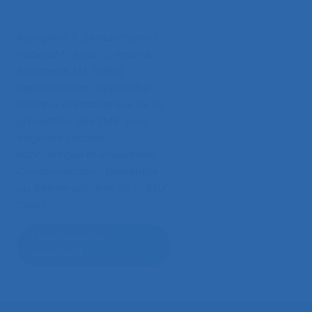
Bourgeois F., Lemarchand C.,
Hubault F., Brun C., Polin A.,
Faucheux J.M. (1999).
Repositionner l’approche
clinique et stratégique de la
prévention des TMS : une
exigence sociale,
économique et industrielle
.
Communication présentée
au 34ème congrès de la SELF,
Caen.
Télécharger le
document