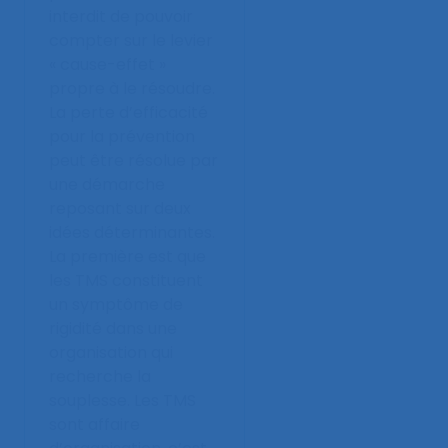
interdit de pouvoir
compter sur le levier
« cause-effet »
propre à le résoudre.
La perte d’efficacité
pour la prévention
peut être résolue par
une démarche
reposant sur deux
idées déterminantes.
La première est que
les TMS constituent
un symptôme de
rigidité dans une
organisation qui
recherche la
souplesse. Les TMS
sont affaire