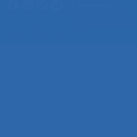
Nous contacter
© 2026 – Société d’Ergonomie de Langue Française –
Mentions
légales
– Contenus sous licence CC-BY-SA