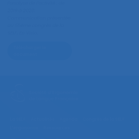
l’analyse de l’activité : de
2019 à 2020
.
Communication présentée
au 55ème congrès de la
SELF, En Visio.
Télécharger le
document
La SELF
Actualités
Agenda
Congrès de la SELF
L’ergonomie
Ressources