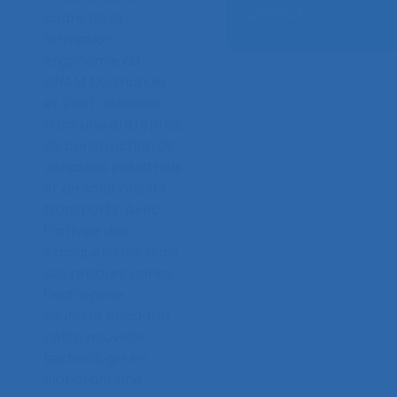
Donne P.
cadre de la
formation
ergonomie du
CNAM Normandie
et s’est déroulée
dans une entreprise
de construction de
véhicules industriels
et de solutions de
transports. Avec
l’arrivée des
exosquelettes dans
ses propres usines,
l’entreprise
souhaite encadrer
cette nouvelle
technologie en
élaborant une