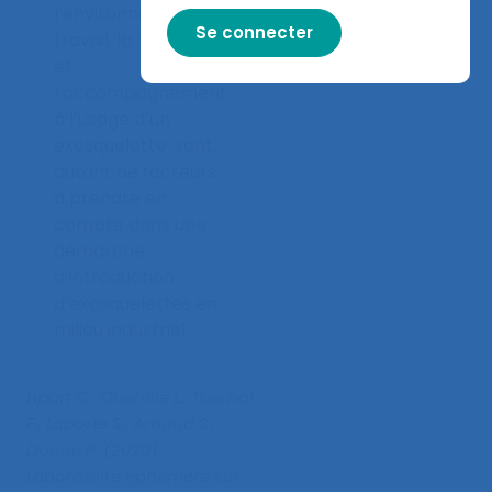
l’environnement de
travail, la formation
et
l’accompagnement
à l’usage d’un
exosquelette, sont
autant de facteurs
à prendre en
compte dans une
démarche
d’introduction
d’exosquelettes en
milieu industriel.
Lipart C., Querelle L., Tuernal
F., Laporte S., Arnaud S.,
Donne P. (2020).
Laboratoire éphémère sur