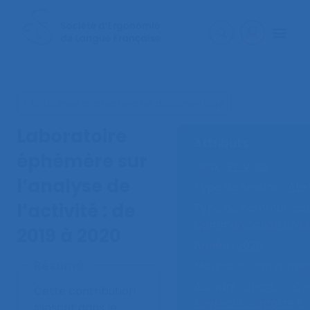
< Retourner à la recherche documentaire
Laboratoire
Attributs
éphémère sur
Lieux :
En Visio
l’analyse de
Type de session :
Atel
l’activité : de
Type de communicati
Communication oral
2019 à 2020
Année :
2020
Résumé
Mots-clé :
non rense
Auteurs :
Lipart C.,
Que
Cette contribution
Tuernal F.,
Laporte S.,
s’inscrit dans le