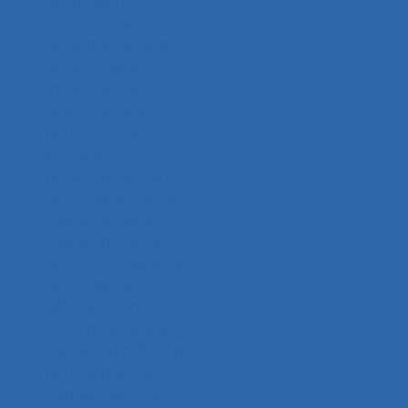
Hospitaliers
Universitaires, il
reste que l’utilisation
de techniques
modernes de
télétransmission
performantes
entraîne la
possibilité de faire
de la médecine, de
soigner et de se
soigner autrement,
de communiquer et
de coopérer
différemment.
D’où, la nécessité
d’être attentifs à la
participation des
salariés aux choix