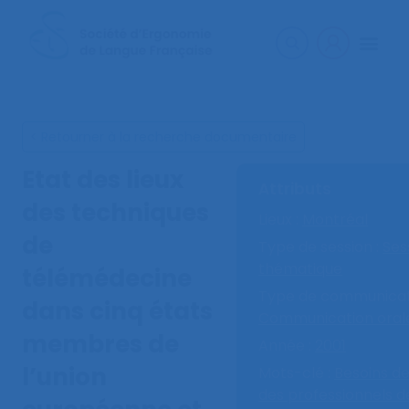
< Retourner à la recherche documentaire
Etat des lieux
Attributs
des techniques
Lieux :
Montréal
de
Type de session :
Ses
thématique
télémédecine
Type de communicati
dans cinq états
Communication oral
membres de
Année :
2001
l’union
Mots-clé :
Besoins d
des professionnels d