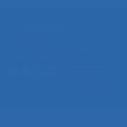
La SELF
Actualités
Agenda
Congrès de la SELF
L’ergonomie
Ressources
Nous contacter
© 2026 – Société d’Ergonomie de Langue Française –
Mentions
légales
– Contenus sous licence CC-BY-SA