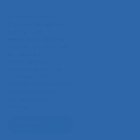
De Troyer M., Suarez C.
(2001).
Etat des lieux des
techniques de
télémédecine dans cinq
états membres de l’union
européenne et
transformation des
pratiques de travail des
personnels médicaux et
infirmiers
. Communication
présentée au 36ème
congrès de la SELF,
Montréal.
Télécharger le
document