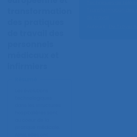
européenne et
Techniques de télém
transformation
Transformation des 
de travail
des pratiques
Auteurs :
De Troyer M
de travail des
personnels
médicaux et
infirmiers
Résumé
Les évolutions
technologiques
dans les structures
hospitalières sont
au coeur de la
pratique médicale.
Ainsi, elles ont