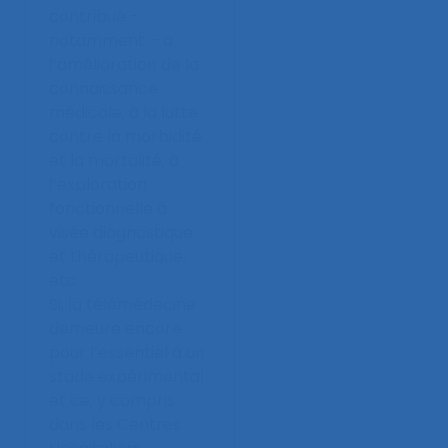
contribué -
notamment – à
l’amélioration de la
connaissance
médicale, à la lutte
contre la morbidité
et la mortalité, à
l’exploration
fonctionnelle à
visée diagnostique
et thérapeutique,
etc.
Si, la télémédecine
demeure encore
pour l’essentiel à un
stade expérimental
et ce, y compris
dans les Centres