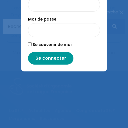
Caroly S., Gadbois C., Doniol-Shaw G., Cuhna L., De
Fermer la recherche
Troyer M. (2010).
Femmes, hommes et
Mot de passe
transformation du temps de travail : quels
risques?
. Communication présentée au 45ème
congrès de la SELF, Liège.
Se souvenir de moi
2 résultats correspondent à votre recherche
La SELF
Actualités
Agenda
Congrès de la SELF
L’ergonomie
Ressources